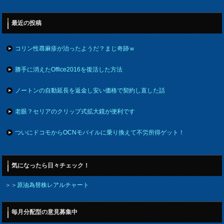
最近の投稿
コリン性蕁麻疹が治ったようだ？まじ奇跡ｗ
勝手に消えたOffice2016を復活した方法
ノートンの自動延長を返金し安い価格で契約し直した話
老眼？セリアのクリップ式拡大鏡が便利です
ついにドコモからOCNモバイルに乗り換えて不労所得ゲット！
気になったら日々チェック！
＞＞
原油為替株レアルチャート
毎月分配型の意見募集中