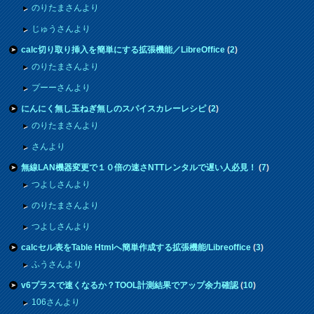
のりたまさんより
じゅうさんより
calc切り取り挿入を簡単にする拡張機能／LibreOffice
(
2
)
のりたまさんより
プーーさんより
にんにく無し玉ねぎ無しのスパイスカレーレシピ
(
2
)
のりたまさんより
さんより
無線LAN機器変更で１０倍の速さNTTレンタルで遅い人必見！
(
7
)
つよしさんより
のりたまさんより
つよしさんより
calcセル表をTable Htmlへ簡単作成する拡張機能/Libreoffice
(
3
)
ふうさんより
v6プラスで速くなるか？TOOL計測結果でアップ余力確認
(
10
)
106さんより