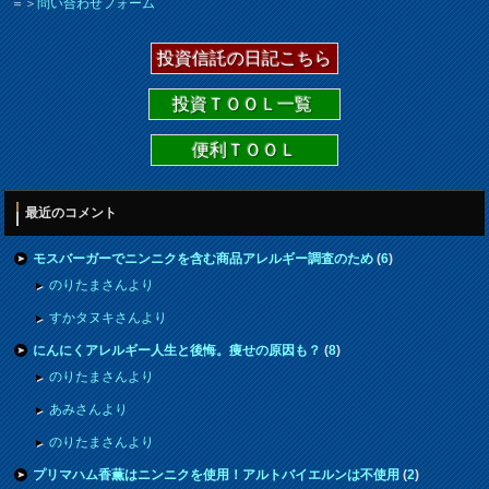
＝＞
問い合わせフォーム
投資信託の日記こちら
投資ＴＯＯＬ一覧
便利ＴＯＯＬ
最近のコメント
モスバーガーでニンニクを含む商品アレルギー調査のため
(
6
)
のりたまさんより
すかタヌキさんより
にんにくアレルギー人生と後悔。痩せの原因も？
(
8
)
のりたまさんより
あみさんより
のりたまさんより
プリマハム香薫はニンニクを使用！アルトバイエルンは不使用
(
2
)