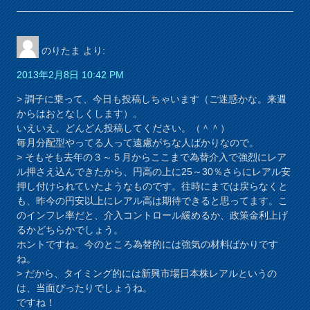
のりたま
より:
2013年2月8日 10:42 PM
> 調子に乗って、今日も投稿しちゃいます（ご迷惑かな。来週
からはおとなしくします）。
いえいえ。どんどん投稿してください。（＾＾）
毎月分配型やってる人って遠慮がちな人ばかりなので。
> そもそも去年の３～５月からここまで為替介入で強烈にレア
ル押さえ込んできたから、円高の上に25～30％さらにレアル安
押し付けられていたようなものです。往時にまでは戻らなくと
も、昨今の円安以上にレアル高は期待できると思ってます。こ
のインフレ率だと、介入コントロール緩めるか、政策金利上げ
るかどちらかでしょう。
ホントですね。今のところ為替的には強気の材料ばかりです
ね。
> だから、タイミング的には新興市場日本株レアルというの
は、当面ぴったりでしょうね。
ですね！