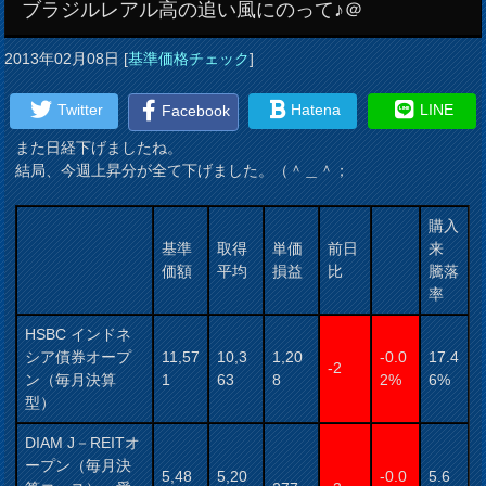
ブラジルレアル高の追い風にのって♪＠
2013年02月08日
[
基準価格チェック
]
Twitter
Hatena
LINE
Facebook
また日経下げましたね。
結局、今週上昇分が全て下げました。（＾＿＾；
購入
基準
取得
単価
前日
来
価額
平均
損益
比
騰落
率
HSBC インドネ
シア債券オープ
11,57
10,3
1,20
-0.0
17.4
-2
ン（毎月決算
1
63
8
2%
6%
型）
DIAM J－REITオ
ープン（毎月決
5,48
5,20
-0.0
5.6