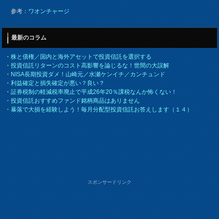
参考：
ワオンチャージ
最新のコラム
・
株と債権／国内と海外アセットで投資信託を選択する
・
投資信託リターンのコスト高影響を論じるな！世間の大誤解
・
NISA長期投資ダメ！山崎元／水瀬ケンイチ／カンチュンド
・
利益確定と損失確定が悪い？良い？
・
証券税制の軽減税率廃止で平成26年20％課税なんか怖くない！
・
投資信託おすすめファンド銘柄商品はありません
・
暴落で大損を経験しよう！毎月分配型投資信託お答えします（１４）
スポンサードリンク