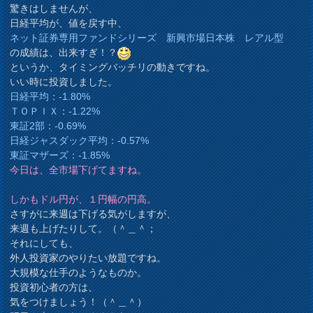
驚きはしませんが、
日経平均が、値を戻す中、
ネット証券専用ファンドシリーズ 新興市場日本株 レアル型
の成績は、出来すぎ！？
というか、タイミングバッチリの動きですね。
いい時に投資しました。
日経平均：-1.80%
ＴＯＰＩＸ：-1.22%
東証2部：-0.69%
日経ジャスダック平均：-0.57%
東証マザーズ：-1.85%
今日は、全市場下げてますね。
しかもドル円が、１円幅の円高。
さすがに来週は下げる気がしますが、
来週も上げたりして。（＾＿＾；
それにしても、
外人投資家のやりたい放題ですね。
大規模な仕手のようなものか。
投資初心者の方は、
気をつけましょう！（＾＿＾）