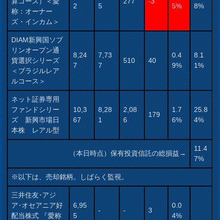
算コース）＜愛
277
-3
2
5
5%
8%
称：オーナー
ズ・インカム＞
DIAM新興国ソブ
リンオープン通
8,24
7,73
0.4
8.1
貨選択シリーズ
510
40
7
7
9%
1%
＜ブラジルレア
ルコース＞
ネット証券専用
ファンドシリー
10,3
8,28
2,08
1.7
25.8
179
ズ 新興市場日
67
1
6
6%
4%
本株 レアル型
11.4
（本日時点）保有投資信託の総損益→
7%
※以下は、売却銘柄。しばらく監視。
三井住友･アジ
ア･オセアニア好
6,95
0.0
-
-
3
配当株式 『愛称
5
4%