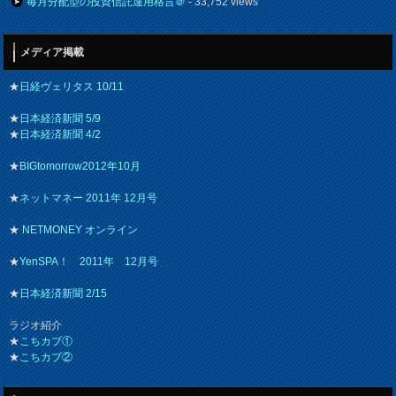
毎月分配型の投資信託運用格言＠
- 33,752 views
メディア掲載
★
日経ヴェリタス 10/11
★
日本経済新聞 5/9
★
日本経済新聞 4/2
★
BIGtomorrow2012年10月
★
ネットマネー 2011年 12月号
★
NETMONEY オンライン
★
YenSPA！ 2011年 12月号
★
日本経済新聞 2/15
ラジオ紹介
★
こちカブ①
★
こちカブ②