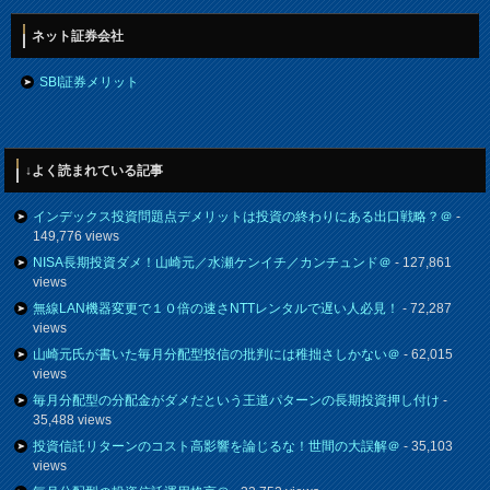
ネット証券会社
SBI証券メリット
↓よく読まれている記事
インデックス投資問題点デメリットは投資の終わりにある出口戦略？＠
-
149,776 views
NISA長期投資ダメ！山崎元／水瀬ケンイチ／カンチュンド＠
- 127,861
views
無線LAN機器変更で１０倍の速さNTTレンタルで遅い人必見！
- 72,287
views
山崎元氏が書いた毎月分配型投信の批判には稚拙さしかない＠
- 62,015
views
毎月分配型の分配金がダメだという王道パターンの長期投資押し付け
-
35,488 views
投資信託リターンのコスト高影響を論じるな！世間の大誤解＠
- 35,103
views