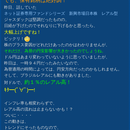
でも、保有銘柄は絶好調！
昨日、話していた
ネット証券専用ファンドシリーズ 新興市場日本株 レアル型
ジャスダックは堅調だったものの、
日経が下げたのでそれなりに下げるかと思ったら、
大幅上げですね！
ビックリ！
株のプラス要因がどれだけあったのかはわかりませんが、
それだけ、為替の円安影響が大きかったのでしょうね。
ドル円はあまり変わっていないように思っていましたが、
昨日は、一時９４円だったみたいなので、
為替適用の時間によっては、円安方向だったのかもしれません。
そして、ブラジルレアルにも動きがありました。
約１％のレアル高！
対ドルで、
ｷﾀ━(ﾟ∀ﾟ)━!
インフレ率も相変わらずで、
レアル高の流れは止まらないかも！？
ついに・・・・
この動きは、
トレンドにそったものなので、