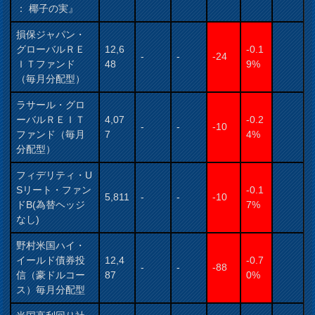
： 椰子の実』
損保ジャパン・
グローバルＲＥ
12,6
-0.1
-
-
-24
ＩＴファンド
48
9%
（毎月分配型）
ラサール・グロ
ーバルＲＥＩＴ
4,07
-0.2
-
-
-10
ファンド（毎月
7
4%
分配型）
フィデリティ・U
Sリート・ファン
-0.1
5,811
-
-
-10
ドB(為替ヘッジ
7%
なし)
野村米国ハイ・
イールド債券投
12,4
-0.7
-
-
-88
信（豪ドルコー
87
0%
ス）毎月分配型