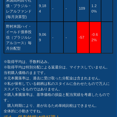
米国高利回り社
債・ブラジル・
9,18
1.2
-
-
109
レアルファンド
4
0%
(毎月決算型)
野村米国ハイ・
イールド債券投
9,06
-0.6
信（ブラジルレ
-
-
-57
9
2%
アルコース）毎
月分配型
※取得平均は、手数料込み。
※取得平均は特別分配による返還分は、マイナスしていません。
当初購入価格のままです。
※元本騰落率は、過去に受け取った分配金は含まれません。
※私が保有している銘柄は私のスタイルに合わせたもので万人に
ススメているものではありません。
※購入来騰落率は、基準価格の損益と配当実績を考慮したもので
す。
購入時期により、差が出るため単純比較はできません。
全体的に小動きですね。