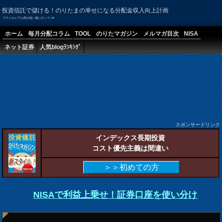
投資信託で儲ける！のりたまの幸せになる分配金収入向上計画
ブラジルレアル高の追い風にのって♪＠
ホーム
毎月分配コラム
TOOL
のりたマガジン
メルマガ目次
NISA
ネット証券
人気blogﾗﾝｷﾝｸﾞ
スポンサードリンク
インデックス長期投資
コスト優先主義は間違い
＞＞初めての方
NISAで利益上乗せ！証券口座を使い分け