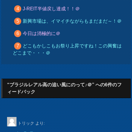
J-REIT半値戻し達成！！＠
新興市場は、イマイチながらもまだまだ～！＠
今日は消極的に＠
どこもかしこもお祭り上昇ですね！この興奮は
どこまで・・・＠
“ブラジルレアル高の追い風にのって♪＠” への6件のフ
ィードバック
トリック
より: