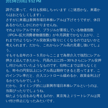
2013年2月8日 9:52 PM
調子に乗って、今日も投稿しちゃいます（ご迷惑かな。来週か
らはおとなしくします）。
さすがに来週は新興市場日本株レアルは下げそうですが、休日
あるからたしかにわかりませんね。
それよりレアルですが、ブラジルが重視している物価指数
（IPCA–拡大消費者物価指数）が今月調査でかなり上がり、こ
れまでのようなレアル安政策が取りにくくなるのではないかと
考えられます。だから、これからレアル高の見通し強いでしょ
う。
そもそも去年の３～５月からここまで為替介入で強烈にレアル
押さえ込んできたから、円高の上に25～30％さらにレアル安押
し付けられていたようなものです。往時にまでは戻らなくと
も、昨今の円安以上にレアル高は期待できると思ってます。こ
のインフレ率だと、介入コントロール緩めるか、政策金利上げ
るかどちらかでしょう。
だから、タイミング的には新興市場日本株レアルというのは、
当面ぴったりでしょうね。
似たような点をみな考えるのか、東京海上Ｊリートレアルは買
い付け停止になったみたいです。