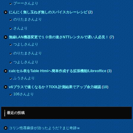
プーーさんより
にんにく無し玉ねぎ無しのスパイスカレーレシピ
(
2
)
のりたまさんより
さんより
無線LAN機器変更で１０倍の速さNTTレンタルで遅い人必見！
(
7
)
つよしさんより
のりたまさんより
つよしさんより
calcセル表をTable Htmlへ簡単作成する拡張機能/Libreoffice
(
3
)
ふうさんより
v6プラスで速くなるか？TOOL計測結果でアップ余力確認
(
10
)
106さんより
最近の投稿
コリン性蕁麻疹が治ったようだ？まじ奇跡ｗ