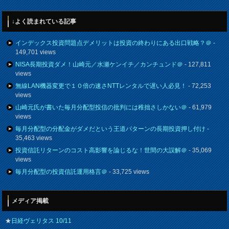
↓よく読まれている記事
インデックス投資問題点デメリットは投資の終わりにある出口戦略？＠
-
149,701 views
NISA長期投資ダメ！山崎元／水瀬ケンイチ／カンチュンド＠
- 127,811
views
無線LAN機器変更で１０倍の速さNTTレンタルで遅い人必見！
- 72,253
views
山崎元氏が書いた毎月分配型投信の批判には稚拙さしかない＠
- 61,979
views
毎月分配型の分配金がダメだという王道パターンの長期投資押し付け
-
35,463 views
投資信託リターンのコスト高影響を論じるな！世間の大誤解＠
- 35,069
views
毎月分配型の投資信託運用格言＠
- 33,725 views
メディア掲載
★
日経ヴェリタス 10/11