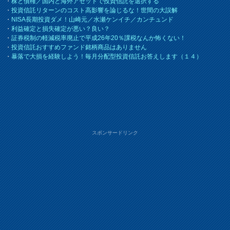
・
株と債権／国内と海外アセットで投資信託を選択する
・
投資信託リターンのコスト高影響を論じるな！世間の大誤解
・
NISA長期投資ダメ！山崎元／水瀬ケンイチ／カンチュンド
・
利益確定と損失確定が悪い？良い？
・
証券税制の軽減税率廃止で平成26年20％課税なんか怖くない！
・
投資信託おすすめファンド銘柄商品はありません
・
暴落で大損を経験しよう！毎月分配型投資信託お答えします（１４）
スポンサードリンク