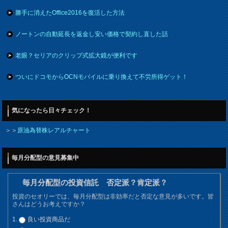
勝手に消えたOffice2016を復活した方法
ノートンの自動延長を返金し安い価格で契約し直した話
老眼？セリアのクリップ式拡大鏡が便利です
ついにドコモからOCNモバイルに乗り換えて不労所得ゲット！
気になったら日々チェック！
＞＞
原油為替株レアルチャート
毎月分配型の意見募集中
毎月分配型の投資信託 否定派？肯定派？
投資のセオリーでは、毎月分配型は非効率だと否定な意見が多いです。皆
さんはどうお考えですか？
良い投資商品だ