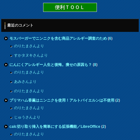
便利ＴＯＯＬ
最近のコメント
モスバーガーでニンニクを含む商品アレルギー調査のため
(
6
)
のりたまさんより
すかタヌキさんより
にんにくアレルギー人生と後悔。痩せの原因も？
(
8
)
のりたまさんより
あみさんより
のりたまさんより
プリマハム香薫はニンニクを使用！アルトバイエルンは不使用
(
2
)
のりたまさんより
じゅうさんより
calc切り取り挿入を簡単にする拡張機能／LibreOffice
(
2
)
のりたまさんより