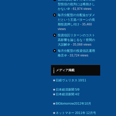
型投信の批判には稚拙さし
かない＠
- 61,974 views
毎月分配型の分配金がダメ
だという王道パターンの長
期投資押し付け
- 35,460
views
投資信託リターンのコスト
高影響を論じるな！世間の
大誤解＠
- 35,068 views
毎月分配型の投資信託運用
格言＠
- 33,724 views
メディア掲載
★
日経ヴェリタス 10/11
★
日本経済新聞 5/9
★
日本経済新聞 4/2
★
BIGtomorrow2012年10月
★
ネットマネー 2011年 12月号