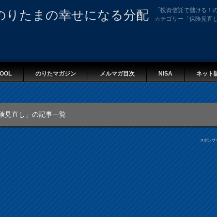
「投資信託で儲ける！
のりたまの幸せになる分配
カテゴリー「保険見直
OOL
のりたマガジン
メルマガ目次
NISA
ネット
険見直し」の記事一覧
スポンサ