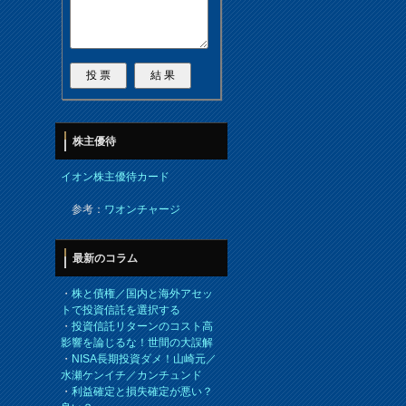
株主優待
イオン株主優待カード
参考：
ワオンチャージ
最新のコラム
・
株と債権／国内と海外アセッ
トで投資信託を選択する
・
投資信託リターンのコスト高
影響を論じるな！世間の大誤解
・
NISA長期投資ダメ！山崎元／
水瀬ケンイチ／カンチュンド
・
利益確定と損失確定が悪い？