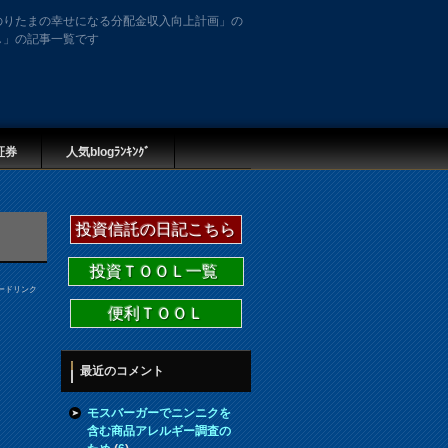
のりたまの幸せになる分配金収入向上計画」の
し」の記事一覧です
証券
人気blogﾗﾝｷﾝｸﾞ
投資信託の日記こちら
投資ＴＯＯＬ一覧
ードリンク
便利ＴＯＯＬ
最近のコメント
モスバーガーでニンニクを
含む商品アレルギー調査の