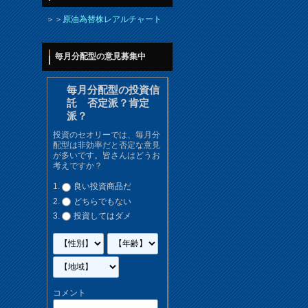
＞＞
原油為替株レアルチャート
毎月分配型の意見募集中
毎月分配型の投資信
託 否定派？肯定
派？
投資のセオリーでは、毎月分
配型は非効率だと否定な意見
が多いです。皆さんはどうお
考えですか？
良い投資商品だ
どちらでもない
投資してはダメ
コメント