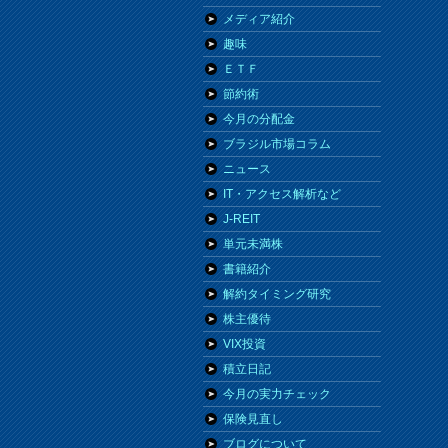
メディア紹介
趣味
ＥＴＦ
節約術
今月の分配金
ブラジル市場コラム
ニュース
IT・アクセス解析など
J-REIT
単元未満株
書籍紹介
解約タイミング研究
株主優待
VIX投資
積立日記
今月の実力チェック
保険見直し
ブログについて