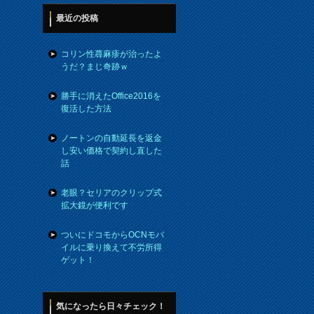
最近の投稿
コリン性蕁麻疹が治ったよ
うだ？まじ奇跡ｗ
勝手に消えたOffice2016を
復活した方法
ノートンの自動延長を返金
し安い価格で契約し直した
話
老眼？セリアのクリップ式
拡大鏡が便利です
ついにドコモからOCNモバ
イルに乗り換えて不労所得
ゲット！
気になったら日々チェック！