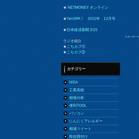
★
NETMONEY オンライン
★
YenSPA！ 2011年 12月号
★
日本経済新聞 2/15
スポンサー
ラジオ紹介
★
こちカブ①
★
こちカブ②
カテゴリー
NISA
工業高校
相場分析
便利TOOL
パソコン
にんにくアレルギー
相場ツイート
投信買付け