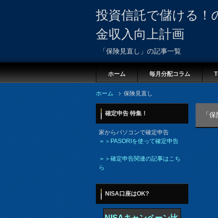
投資信託で儲ける！
金収入向上計画
「保険見直し」の記事一覧
ホーム
毎月分配コラム
T
ホーム
保険見直し
確定申告 特集！
「保
家からパソコンで確定申告
＝＞PASORIを使って確定申告
＝＞確定申告関連の記事はこち
ら
NISA口座はOK?
NISAキャンペーン比