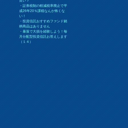
良い？
・
証券税制の軽減税率廃止で平
成26年20％課税なんか怖くな
い！
・
投資信託おすすめファンド銘
柄商品はありません
・
暴落で大損を経験しよう！毎
月分配型投資信託お答えします
（１４）