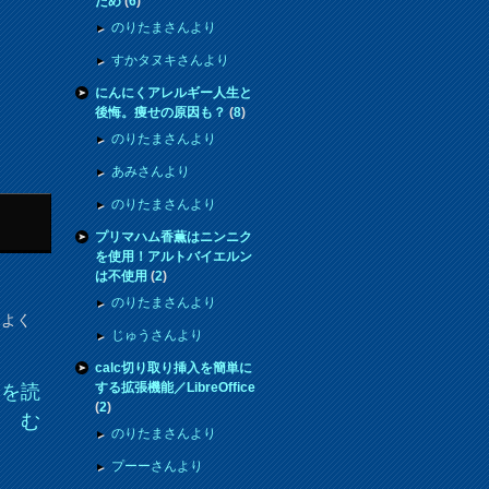
ため
(
6
)
のりたまさんより
すかタヌキさんより
にんにくアレルギー人生と
後悔。痩せの原因も？
(
8
)
のりたまさんより
あみさんより
のりたまさんより
プリマハム香薫はニンニク
を使用！アルトバイエルン
は不使用
(
2
)
のりたまさんより
、よく
じゅうさんより
calc切り取り挿入を簡単に
する拡張機能／LibreOffice
きを読
(
2
)
む
のりたまさんより
プーーさんより