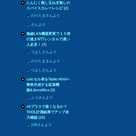
にんにく無し玉ねぎ無しの
スパイスカレーレシピ
(
2
)
のりたまさんより
さんより
無線LAN機器変更で１０倍
の速さNTTレンタルで遅い
人必見！
(
7
)
つよしさんより
のりたまさんより
つよしさんより
calcセル表をTable Htmlへ
簡単作成する拡張機
能/Libreoffice
(
3
)
ふうさんより
v6プラスで速くなるか？
TOOL計測結果でアップ余
力確認
(
10
)
106さんより