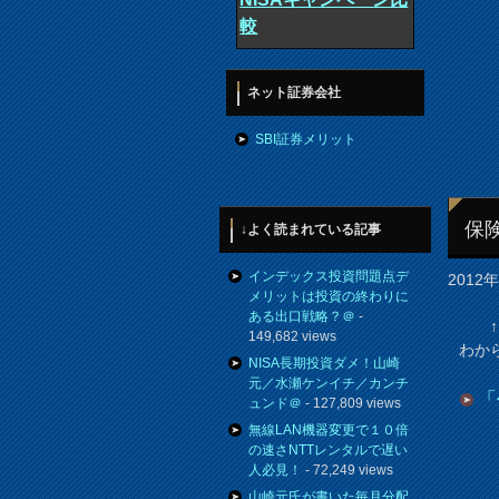
較
ネット証券会社
SBI証券メリット
保険
↓よく読まれている記事
インデックス投資問題点デ
2012
メリットは投資の終わりに
ある出口戦略？＠
-
↑ 
149,682 views
わか
NISA長期投資ダメ！山崎
元／水瀬ケンイチ／カンチ
「
ュンド＠
- 127,809 views
無線LAN機器変更で１０倍
の速さNTTレンタルで遅い
人必見！
- 72,249 views
山崎元氏が書いた毎月分配