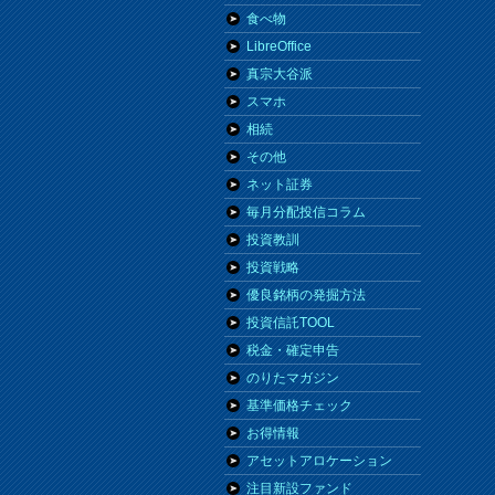
食べ物
LibreOffice
真宗大谷派
スマホ
相続
その他
ネット証券
毎月分配投信コラム
投資教訓
投資戦略
優良銘柄の発掘方法
投資信託TOOL
税金・確定申告
のりたマガジン
基準価格チェック
お得情報
アセットアロケーション
注目新設ファンド