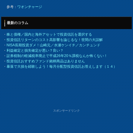
参考：
ワオンチャージ
最新のコラム
・
株と債権／国内と海外アセットで投資信託を選択する
・
投資信託リターンのコスト高影響を論じるな！世間の大誤解
・
NISA長期投資ダメ！山崎元／水瀬ケンイチ／カンチュンド
・
利益確定と損失確定が悪い？良い？
・
証券税制の軽減税率廃止で平成26年20％課税なんか怖くない！
・
投資信託おすすめファンド銘柄商品はありません
・
暴落で大損を経験しよう！毎月分配型投資信託お答えします（１４）
スポンサードリンク