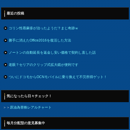
最近の投稿
コリン性蕁麻疹が治ったようだ？まじ奇跡ｗ
勝手に消えたOffice2016を復活した方法
ノートンの自動延長を返金し安い価格で契約し直した話
老眼？セリアのクリップ式拡大鏡が便利です
ついにドコモからOCNモバイルに乗り換えて不労所得ゲット！
気になったら日々チェック！
＞＞
原油為替株レアルチャート
毎月分配型の意見募集中