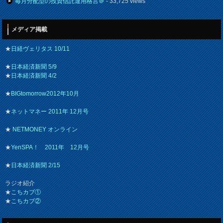
毎月分配型の投資信託運用格言＠
- 33,725 views
メディア掲載
★
日経ヴェリタス 10/11
★
日本経済新聞 5/9
★
日本経済新聞 4/2
★
BIGtomorrow2012年10月
★
ネットマネー 2011年 12月号
★
NETMONEY オンライン
★
YenSPA！ 2011年 12月号
★
日本経済新聞 2/15
ラジオ紹介
★
こちカブ①
★
こちカブ②