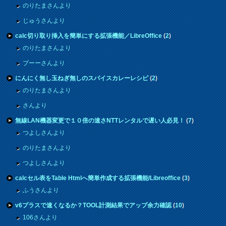
のりたまさんより
じゅうさんより
calc切り取り挿入を簡単にする拡張機能／LibreOffice
(
2
)
のりたまさんより
プーーさんより
にんにく無し玉ねぎ無しのスパイスカレーレシピ
(
2
)
のりたまさんより
さんより
無線LAN機器変更で１０倍の速さNTTレンタルで遅い人必見！
(
7
)
つよしさんより
のりたまさんより
つよしさんより
calcセル表をTable Htmlへ簡単作成する拡張機能/Libreoffice
(
3
)
ふうさんより
v6プラスで速くなるか？TOOL計測結果でアップ余力確認
(
10
)
106さんより