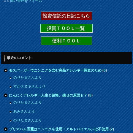
＝＞
問い合わせフォーム
投資信託の日記こちら
投資ＴＯＯＬ一覧
便利ＴＯＯＬ
最近のコメント
モスバーガーでニンニクを含む商品アレルギー調査のため
(
6
)
のりたまさんより
すかタヌキさんより
にんにくアレルギー人生と後悔。痩せの原因も？
(
8
)
のりたまさんより
あみさんより
のりたまさんより
プリマハム香薫はニンニクを使用！アルトバイエルンは不使用
(
2
)