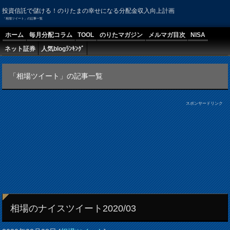
投資信託で儲ける！のりたまの幸せになる分配金収入向上計画
「相場ツイート」の記事一覧
ホーム
毎月分配コラム
TOOL
のりたマガジン
メルマガ目次
NISA
ネット証券
人気blogﾗﾝｷﾝｸﾞ
「相場ツイート」の記事一覧
スポンサードリンク
相場のナイスツイート2020/03