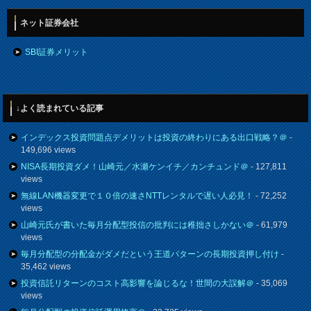
ネット証券会社
SBI証券メリット
↓よく読まれている記事
インデックス投資問題点デメリットは投資の終わりにある出口戦略？＠
-
149,696 views
NISA長期投資ダメ！山崎元／水瀬ケンイチ／カンチュンド＠
- 127,811
views
無線LAN機器変更で１０倍の速さNTTレンタルで遅い人必見！
- 72,252
views
山崎元氏が書いた毎月分配型投信の批判には稚拙さしかない＠
- 61,979
views
毎月分配型の分配金がダメだという王道パターンの長期投資押し付け
-
35,462 views
投資信託リターンのコスト高影響を論じるな！世間の大誤解＠
- 35,069
views