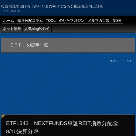
投資信託で儲ける！のりたまの幸せになる分配金収入向上計画
「ＥＴＦ」の記事一覧
ホーム
毎月分配コラム
TOOL
のりたマガジン
メルマガ目次
NISA
ネット証券
人気blogﾗﾝｷﾝｸﾞ
「ＥＴＦ」の記事一覧
スポンサードリンク
ETF1343 NEXTFUNDS東証REIT指数分配金
8/10決算分＠