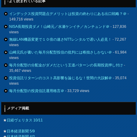
↓よく読まれている記事
インデックス投資問題点デメリットは投資の終わりにある出口戦略？＠
-
149,716 views
NISA長期投資ダメ！山崎元／水瀬ケンイチ／カンチュンド＠
- 127,836
views
無線LAN機器変更で１０倍の速さNTTレンタルで遅い人必見！
- 72,267
views
山崎元氏が書いた毎月分配型投信の批判には稚拙さしかない＠
- 61,984
views
毎月分配型の分配金がダメだという王道パターンの長期投資押し付け
-
35,467 views
投資信託リターンのコスト高影響を論じるな！世間の大誤解＠
- 35,074
views
毎月分配型の投資信託運用格言＠
- 33,729 views
メディア掲載
★
日経ヴェリタス 10/11
★
日本経済新聞 5/9
★
日本経済新聞 4/2