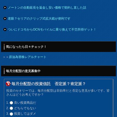
ノートンの自動延長を返金し安い価格で契約し直した話
老眼？セリアのクリップ式拡大鏡が便利です
ついにドコモからOCNモバイルに乗り換えて不労所得ゲット！
気になったら日々チェック！
＞＞
原油為替株レアルチャート
毎月分配型の意見募集中
毎月分配型の投資信託 否定派？肯定派？
投資のセオリーでは、毎月分配型は非効率だと否定な意見が多いです。皆
さんはどうお考えですか？
良い投資商品だ
どちらでもない
投資してはダメ