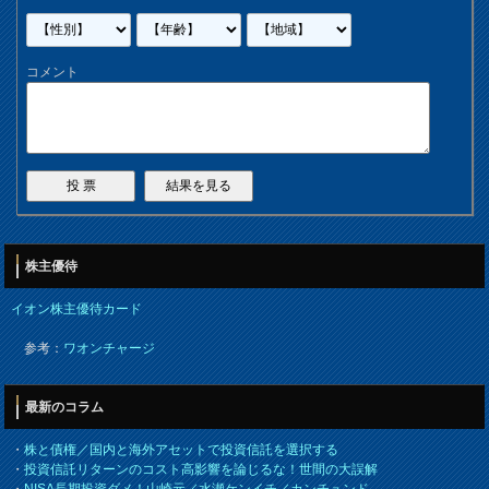
コメント
株主優待
イオン株主優待カード
参考：
ワオンチャージ
最新のコラム
・
株と債権／国内と海外アセットで投資信託を選択する
・
投資信託リターンのコスト高影響を論じるな！世間の大誤解
・
NISA長期投資ダメ！山崎元／水瀬ケンイチ／カンチュンド