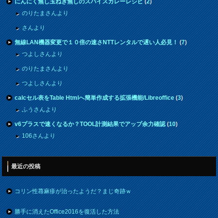
にんにく無し玉ねぎ無しのスパイスカレーレシピ
(
2
)
のりたまさんより
さんより
無線LAN機器変更で１０倍の速さNTTレンタルで遅い人必見！
(
7
)
つよしさんより
のりたまさんより
つよしさんより
calcセル表をTable Htmlへ簡単作成する拡張機能/Libreoffice
(
3
)
ふうさんより
v6プラスで速くなるか？TOOL計測結果でアップ余力確認
(
10
)
106さんより
最近の投稿
コリン性蕁麻疹が治ったようだ？まじ奇跡ｗ
勝手に消えたOffice2016を復活した方法