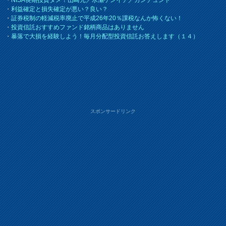
・
利益確定と損失確定が悪い？良い？
・
証券税制の軽減税率廃止で平成26年20％課税なんか怖くない！
・
投資信託おすすめファンド銘柄商品はありません
・
暴落で大損を経験しよう！毎月分配型投資信託お答えします（１４）
スポンサードリンク