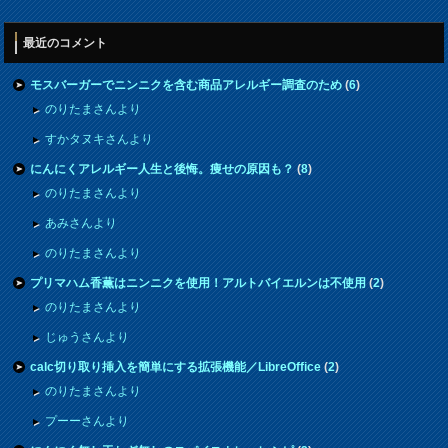
最近のコメント
モスバーガーでニンニクを含む商品アレルギー調査のため
(
6
)
のりたまさんより
すかタヌキさんより
にんにくアレルギー人生と後悔。痩せの原因も？
(
8
)
のりたまさんより
あみさんより
のりたまさんより
プリマハム香薫はニンニクを使用！アルトバイエルンは不使用
(
2
)
のりたまさんより
じゅうさんより
calc切り取り挿入を簡単にする拡張機能／LibreOffice
(
2
)
のりたまさんより
プーーさんより