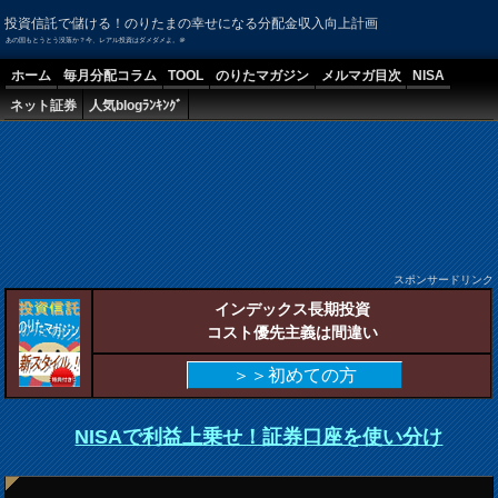
投資信託で儲ける！のりたまの幸せになる分配金収入向上計画
あの国もとうとう没落か？今、レアル投資はダメダメよ。＠
ホーム
毎月分配コラム
TOOL
のりたマガジン
メルマガ目次
NISA
ネット証券
人気blogﾗﾝｷﾝｸﾞ
スポンサードリンク
インデックス長期投資
コスト優先主義は間違い
＞＞初めての方
NISAで利益上乗せ！証券口座を使い分け