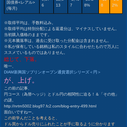
国債券<レアル>
6
13
7
8%
8
2%
(毎月)
※取得平均は、手数料込み。
※取得平均は特別分配による返還分は、マイナスしていません。
当初購入価格のままです。
※元本騰落率は、過去に受け取った分配金は含まれません。
※私が保有している銘柄は私のスタイルに合わせたもので万人に
ススメているものではありません。
総じて、下落。
唯一、
DIAM新興国ソブリンオープン通貨選択シリーズ＜円＞
が、上げ。
この前の記事、
円コース（為替ヘッジ）とドル円の相関性に迫る！＆「その他」
の謎。
http://nrtm5002.blog97.fc2.com/blog-entry-499.html
面白いですねー。
この前学んだことを考えると、
ドル買からドル売りにふれたことが手に取るように分かります