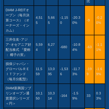
比
DIAM J-REITオ
ープン（毎月決
4,51
5,66
-1,15
-20.3
-0.2
算コース）（オ
-9
5
5
0
0%
0%
ーナーズ・イン
カム）
三井住友･アジ
ア･オセアニア好
5,59
6,27
-10.8
-1.1
-680
-63
配当株式 『愛称
4
4
4%
1%
： 椰子の実』
損保ジャパン・
グローバルＲＥ
11,5
13,0
-1,53
-11.7
-19
-1.6
ＩＴファンド
59
95
6
3%
9
9%
（毎月分配型）
DIAM新興国ソブ
リンオープン通
10,1
10,3
-1.5
0.3
-164
33
貨選択シリーズ
50
14
9%
3%
＜円＞