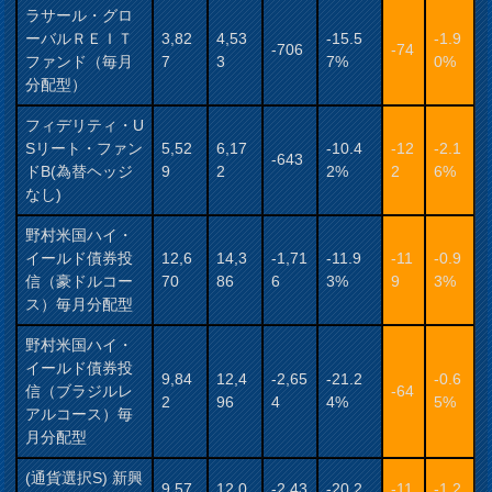
ラサール・グロ
ーバルＲＥＩＴ
3,82
4,53
-15.5
-1.9
-706
-74
ファンド（毎月
7
3
7%
0%
分配型）
フィデリティ・U
Sリート・ファン
5,52
6,17
-10.4
-12
-2.1
-643
ドB(為替ヘッジ
9
2
2%
2
6%
なし)
野村米国ハイ・
イールド債券投
12,6
14,3
-1,71
-11.9
-11
-0.9
信（豪ドルコー
70
86
6
3%
9
3%
ス）毎月分配型
野村米国ハイ・
イールド債券投
9,84
12,4
-2,65
-21.2
-0.6
信（ブラジルレ
-64
2
96
4
4%
5%
アルコース）毎
月分配型
(通貨選択S) 新興
9,57
12,0
-2,43
-20.2
-11
-1.2