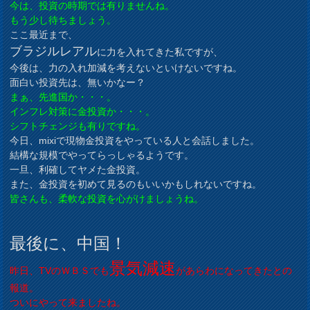
今は、投資の時期では有りませんね。
もう少し待ちましょう。
ここ最近まで、
ブラジルレアル
に力を入れてきた私ですが、
今後は、力の入れ加減を考えないといけないですね。
面白い投資先は、無いかなー？
まぁ、先進国か・・・。
インフレ対策に金投資か・・・。
シフトチェンジも有りですね。
今日、mixiで現物金投資をやっている人と会話しました。
結構な規模でやってらっしゃるようです。
一旦、利確してヤメた金投資。
また、金投資を初めて見るのもいいかもしれないですね。
皆さんも、柔軟な投資を心がけましょうね。
最後に、中国！
景気減速
昨日、TVのＷＢＳでも
があらわになってきたとの
報道。
ついにやって来ましたね。