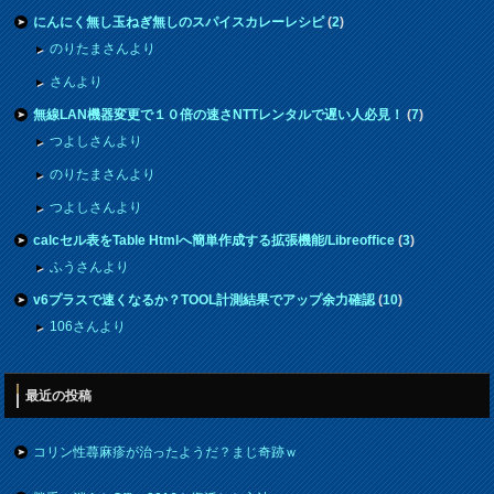
にんにく無し玉ねぎ無しのスパイスカレーレシピ
(
2
)
のりたまさんより
さんより
無線LAN機器変更で１０倍の速さNTTレンタルで遅い人必見！
(
7
)
つよしさんより
のりたまさんより
つよしさんより
calcセル表をTable Htmlへ簡単作成する拡張機能/Libreoffice
(
3
)
ふうさんより
v6プラスで速くなるか？TOOL計測結果でアップ余力確認
(
10
)
106さんより
最近の投稿
コリン性蕁麻疹が治ったようだ？まじ奇跡ｗ