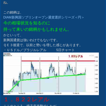
ね。
この銘柄は、
DIAM新興国ソブリンオープン通貨選択シリーズ＜円＞
今の相場状況を知るのに
持って来いの銘柄かもしれません。
かといって、
新興国通貨は強いわけでもないです。
ＱＥ３後退で、以前と勢いを増した感じがあります。
・ＵＳドル／ブラジルレアル 5日チャート
１．８２２レアル
ここのところ、様子見姿勢でしたが、