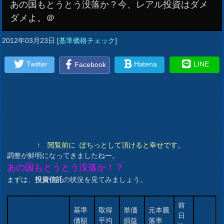
あの国もとうとう没落か？今、レアル投資はダメ
ダメよ。＠
2012年03月23日
[
基準価格チェック
]
Twitter
Hatena
LINE
Facebook
↑ 閲覧前に ぽちっとして頂けると幸せです。
調整が鮮明になってきましたねー。
あの国もとうとう没落か！？
まずは、
投資信託
の状況を見てみましょう。
前
基準
取得
単価
元本騰
日
価額
平均
損益
落率