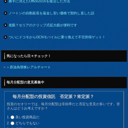
勝手に消えたOffice2016を復活した方法
ノートンの自動延長を返金し安い価格で契約し直した話
老眼？セリアのクリップ式拡大鏡が便利です
ついにドコモからOCNモバイルに乗り換えて不労所得ゲット！
気になったら日々チェック！
＞＞
原油為替株レアルチャート
毎月分配型の意見募集中
毎月分配型の投資信託 否定派？肯定派？
投資のセオリーでは、毎月分配型は非効率だと否定な意見が多いです。皆
さんはどうお考えですか？
良い投資商品だ
どちらでもない