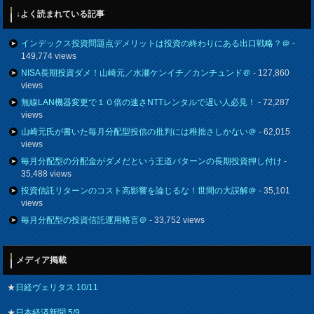
↓よく読まれている記事
インデックス投資問題点デメリットは投資の終わりにある出口戦略？＠
-
149,774 views
NISA長期投資ダメ！山崎元／水瀬ケンイチ／カンチュンド＠
- 127,860
views
無線LAN機器変更で１０倍の速さNTTレンタルで遅い人必見！
- 72,287
views
山崎元氏が書いた毎月分配型投信の批判には稚拙さしかない＠
- 62,015
views
毎月分配型の分配金がダメだという王道パターンの長期投資押し付け
-
35,488 views
投資信託リターンのコスト高影響を論じるな！世間の大誤解＠
- 35,101
views
毎月分配型の投資信託運用格言＠
- 33,752 views
メディア掲載
★
日経ヴェリタス 10/11
★
日本経済新聞 5/9