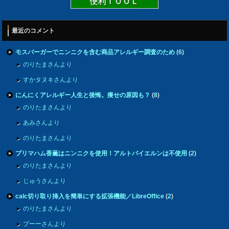
便利ＴＯＯＬ
最近のコメント
モスバーガーでニンニクを含む商品アレルギー調査のため
(
6
)
のりたまさんより
すかタヌキさんより
にんにくアレルギー人生と後悔。痩せの原因も？
(
8
)
のりたまさんより
あみさんより
のりたまさんより
プリマハム香薫はニンニクを使用！アルトバイエルンは不使用
(
2
)
のりたまさんより
じゅうさんより
calc切り取り挿入を簡単にする拡張機能／LibreOffice
(
2
)
のりたまさんより
プーーさんより