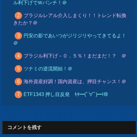
ル利下げでＷパンチ！＠
ブラジルレアル介入しまくり！！トレンド転換
きたか？＠
円安の影であいつがジリジリやってきてるよ！
＠
ブラジル利下げ－０．５％！まだまだ！？ ＠
ツナミの逆流開始！＠
海外資産好調！国内資産は、押目チャンス！＠
ETF1343 押し目反発 ｷﾀ━(ﾟ∀ﾟ)━!＠
コメントを残す