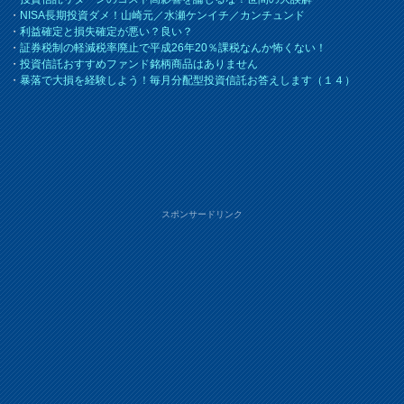
・
NISA長期投資ダメ！山崎元／水瀬ケンイチ／カンチュンド
・
利益確定と損失確定が悪い？良い？
・
証券税制の軽減税率廃止で平成26年20％課税なんか怖くない！
・
投資信託おすすめファンド銘柄商品はありません
・
暴落で大損を経験しよう！毎月分配型投資信託お答えします（１４）
スポンサードリンク