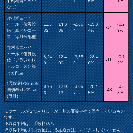
ドB(為替ヘッジ
1
2
1
6%
1%
なし)
野村米国ハイ・
イールド債券投
11,5
14,3
-2,85
-19.8
-0.2
-34
信（豪ドルコー
32
86
4
4%
9%
ス）毎月分配型
野村米国ハイ・
イールド債券投
8,94
12,4
-3,55
-28.4
-0.1
信（ブラジルレ
-11
0
96
6
6%
2%
アルコース）毎
月分配型
(通貨選択S) 新興
8,95
12,0
-3,05
-25.4
-0.5
国債券<レアル>
-48
6
13
7
5%
3%
(毎月)
※ラサールが２つありますが、別の証券会社で保有しているもの
です。
※取得平均は、手数料込み。
※取得平均は特別分配による返還分は、マイナスしていません。