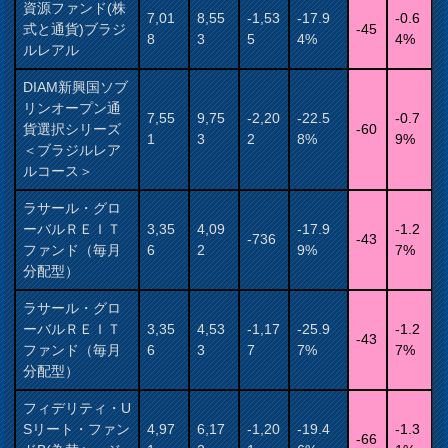
資源ファンド(株
7,01
8,55
-1,53
-17.9
-0.6
式と通貨)ブラジ
-45
8
3
5
4%
4%
ルレアル
DIAM新興国ソブ
リンオープン通
7,55
9,75
-2,20
-22.5
-0.7
貨選択シリーズ
-60
1
3
2
8%
9%
＜ブラジルレア
ルコース＞
ラサール・グロ
ーバルＲＥＩＴ
3,35
4,09
-17.9
-1.2
-736
-43
ファンド（毎月
6
2
9%
7%
分配型）
ラサール・グロ
ーバルＲＥＩＴ
3,35
4,53
-1,17
-25.9
-1.2
-43
ファンド（毎月
6
3
7
7%
7%
分配型）
フィデリティ・U
Sリート・ファン
4,97
6,17
-1,20
-19.4
-1.3
-66