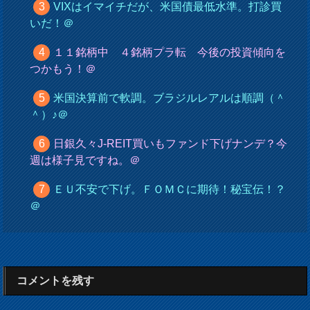
VIXはイマイチだが、米国債最低水準。打診買
いだ！＠
１１銘柄中 ４銘柄プラ転 今後の投資傾向を
つかもう！＠
米国決算前で軟調。ブラジルレアルは順調（＾
＾）♪＠
日銀久々J-REIT買いもファンド下げナンデ？今
週は様子見ですね。＠
ＥＵ不安で下げ。ＦＯＭＣに期待！秘宝伝！？
＠
コメントを残す