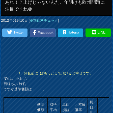
あれ！？上げじゃないんだ。年明けも欧州問題に
注目ですね＠
2012年01月10日
[
基準価格チェック
]
Twitter
Hatena
LINE
Facebook
↑ 閲覧前に ぽちっとして頂けると幸せです。
NYは、小上げ。
日経も小上げ。
ですが基準価額は・・・。
前
基準
取得
単価
元本騰
日
価額
平均
損益
落率
比