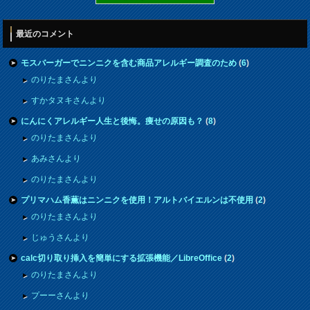
最近のコメント
モスバーガーでニンニクを含む商品アレルギー調査のため
(
6
)
のりたまさんより
すかタヌキさんより
にんにくアレルギー人生と後悔。痩せの原因も？
(
8
)
のりたまさんより
あみさんより
のりたまさんより
プリマハム香薫はニンニクを使用！アルトバイエルンは不使用
(
2
)
のりたまさんより
じゅうさんより
calc切り取り挿入を簡単にする拡張機能／LibreOffice
(
2
)
のりたまさんより
プーーさんより