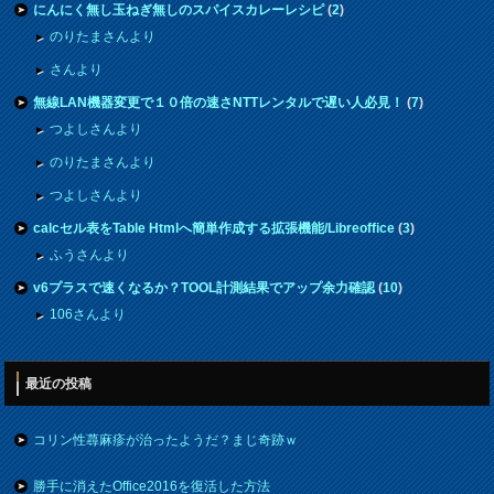
にんにく無し玉ねぎ無しのスパイスカレーレシピ
(
2
)
のりたまさんより
さんより
無線LAN機器変更で１０倍の速さNTTレンタルで遅い人必見！
(
7
)
つよしさんより
のりたまさんより
つよしさんより
calcセル表をTable Htmlへ簡単作成する拡張機能/Libreoffice
(
3
)
ふうさんより
v6プラスで速くなるか？TOOL計測結果でアップ余力確認
(
10
)
106さんより
最近の投稿
コリン性蕁麻疹が治ったようだ？まじ奇跡ｗ
勝手に消えたOffice2016を復活した方法