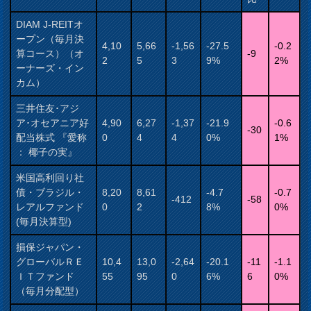
DIAM J-REITオ
ープン（毎月決
4,10
5,66
-1,56
-27.5
-0.2
算コース）（オ
-9
2
5
3
9%
2%
ーナーズ・イン
カム）
三井住友･アジ
ア･オセアニア好
4,90
6,27
-1,37
-21.9
-0.6
-30
配当株式 『愛称
0
4
4
0%
1%
： 椰子の実』
米国高利回り社
債・ブラジル・
8,20
8,61
-4.7
-0.7
-412
-58
レアルファンド
0
2
8%
0%
(毎月決算型)
損保ジャパン・
グローバルＲＥ
10,4
13,0
-2,64
-20.1
-11
-1.1
ＩＴファンド
55
95
0
6%
6
0%
（毎月分配型）