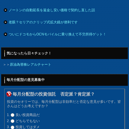
ノートンの自動延長を返金し安い価格で契約し直した話
老眼？セリアのクリップ式拡大鏡が便利です
ついにドコモからOCNモバイルに乗り換えて不労所得ゲット！
気になったら日々チェック！
＞＞
原油為替株レアルチャート
毎月分配型の意見募集中
毎月分配型の投資信託 否定派？肯定派？
投資のセオリーでは、毎月分配型は非効率だと否定な意見が多いです。皆
さんはどうお考えですか？
良い投資商品だ
どちらでもない
投資してはダメ