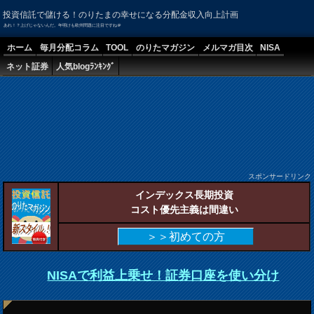
投資信託で儲ける！のりたまの幸せになる分配金収入向上計画
あれ！？上げじゃないんだ。年明けも欧州問題に注目ですね＠
ホーム
毎月分配コラム
TOOL
のりたマガジン
メルマガ目次
NISA
ネット証券
人気blogﾗﾝｷﾝｸﾞ
スポンサードリンク
インデックス長期投資
コスト優先主義は間違い
＞＞初めての方
NISAで利益上乗せ！証券口座を使い分け