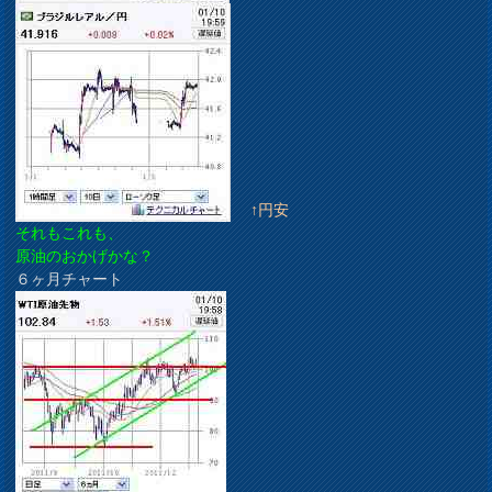
↑円安
それもこれも、
原油のおかげかな？
６ヶ月チャート