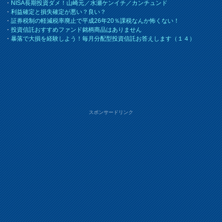
・
NISA長期投資ダメ！山崎元／水瀬ケンイチ／カンチュンド
・
利益確定と損失確定が悪い？良い？
・
証券税制の軽減税率廃止で平成26年20％課税なんか怖くない！
・
投資信託おすすめファンド銘柄商品はありません
・
暴落で大損を経験しよう！毎月分配型投資信託お答えします（１４）
スポンサードリンク