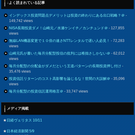
↓よく読まれている記事
インデックス投資問題点デメリットは投資の終わりにある出口戦略？＠
-
149,742 views
NISA長期投資ダメ！山崎元／水瀬ケンイチ／カンチュンド＠
- 127,855
views
無線LAN機器変更で１０倍の速さNTTレンタルで遅い人必見！
- 72,283
views
山崎元氏が書いた毎月分配型投信の批判には稚拙さしかない＠
- 62,012
views
毎月分配型の分配金がダメだという王道パターンの長期投資押し付け
-
35,476 views
投資信託リターンのコスト高影響を論じるな！世間の大誤解＠
- 35,096
views
毎月分配型の投資信託運用格言＠
- 33,747 views
メディア掲載
★
日経ヴェリタス 10/11
★
日本経済新聞 5/9