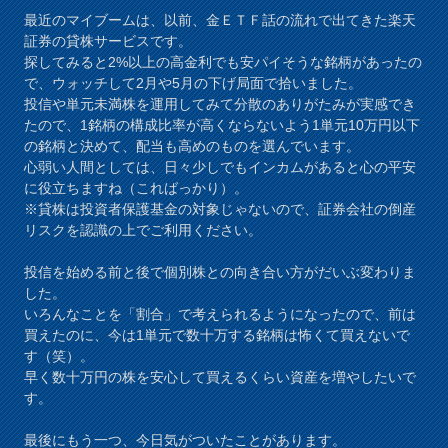
最近のマイブームは、以前、金ＥＴＦ話の流れで出てきた楽天
証券の貸株サービスです。
探してみると2%以上の高金利でも安パイそうな銘柄があったの
で、ウォッチして2月や5月の下げ局面で拾いました。
投信や単元未満株を運用してみて分散のありがたみが実感でき
たので、1銘柄の構成比率が高くならないよう1単元10万円以下
の銘柄と決めて、配当も高めのものを選んでいます。
心弱い人間としては、日々少しでもインカムがあると心の平安
に役立ちますね（こればっかり）。
※貸株は投資者保護基金の対象じゃないので、証券会社の倒産
リスクを認識の上でご利用ください。
投信を始める前と後で個別株との向き合い方がだいぶ変わりま
した。
いろんなことを「割合」で考えられるようになったので、前は
買えたのに、今は1単元で数十万する銘柄は怖くて買えないで
す（笑）。
早く数十万円の株を安心して買えるくらい資産を増やしたいで
す。
最後にもう一つ、今日気がついたことがあります。