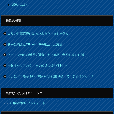
106さんより
最近の投稿
コリン性蕁麻疹が治ったようだ？まじ奇跡ｗ
勝手に消えたOffice2016を復活した方法
ノートンの自動延長を返金し安い価格で契約し直した話
老眼？セリアのクリップ式拡大鏡が便利です
ついにドコモからOCNモバイルに乗り換えて不労所得ゲット！
気になったら日々チェック！
＞＞
原油為替株レアルチャート