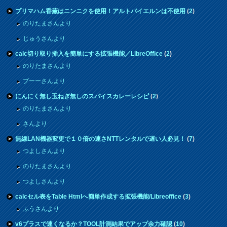
プリマハム香薫はニンニクを使用！アルトバイエルンは不使用
(
2
)
のりたまさんより
じゅうさんより
calc切り取り挿入を簡単にする拡張機能／LibreOffice
(
2
)
のりたまさんより
プーーさんより
にんにく無し玉ねぎ無しのスパイスカレーレシピ
(
2
)
のりたまさんより
さんより
無線LAN機器変更で１０倍の速さNTTレンタルで遅い人必見！
(
7
)
つよしさんより
のりたまさんより
つよしさんより
calcセル表をTable Htmlへ簡単作成する拡張機能/Libreoffice
(
3
)
ふうさんより
v6プラスで速くなるか？TOOL計測結果でアップ余力確認
(
10
)