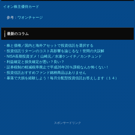
イオン株主優待カード
参考：
ワオンチャージ
最新のコラム
・
株と債権／国内と海外アセットで投資信託を選択する
・
投資信託リターンのコスト高影響を論じるな！世間の大誤解
・
NISA長期投資ダメ！山崎元／水瀬ケンイチ／カンチュンド
・
利益確定と損失確定が悪い？良い？
・
証券税制の軽減税率廃止で平成26年20％課税なんか怖くない！
・
投資信託おすすめファンド銘柄商品はありません
・
暴落で大損を経験しよう！毎月分配型投資信託お答えします（１４）
スポンサードリンク