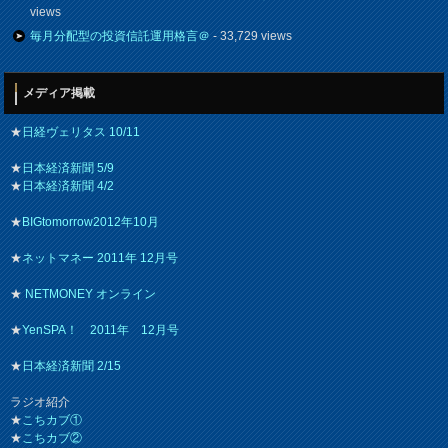
views
毎月分配型の投資信託運用格言＠
- 33,729 views
メディア掲載
★
日経ヴェリタス 10/11
★
日本経済新聞 5/9
★
日本経済新聞 4/2
★
BIGtomorrow2012年10月
★
ネットマネー 2011年 12月号
★
NETMONEY オンライン
★
YenSPA！ 2011年 12月号
★
日本経済新聞 2/15
ラジオ紹介
★
こちカブ①
★
こちカブ②