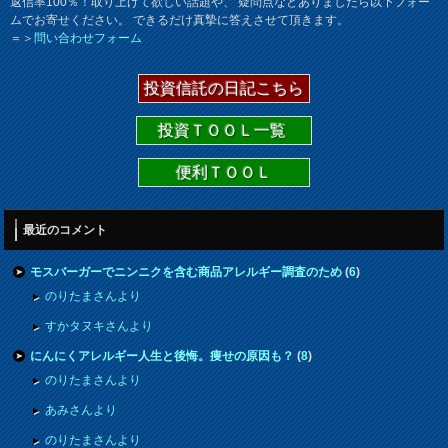
返信率100％！取り上げて欲しい話題や、 疑問点などありましたら以下フォー
ムでお寄せください。 できるだけ真摯に答えさせて頂きます。
＝＞
問い合わせフォーム
投資信託の日記こちら
投資ＴＯＯＬ一覧
便利ＴＯＯＬ
最近のコメント
モスバーガーでニンニクを含む商品アレルギー調査のため
(
6
)
のりたまさんより
すかタヌキさんより
にんにくアレルギー人生と後悔。痩せの原因も？
(
8
)
のりたまさんより
あみさんより
のりたまさんより