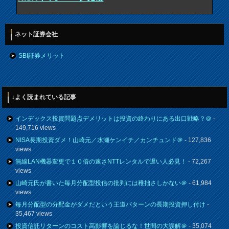
ネット証券会社
SBI証券メリット
↓よく読まれている記事
インデックス投資問題点デメリットは投資の終わりにある出口戦略？＠
-
149,716 views
NISA長期投資ダメ！山崎元／水瀬ケンイチ／カンチュンド＠
- 127,836
views
無線LAN機器変更で１０倍の速さNTTレンタルで遅い人必見！
- 72,267
views
山崎元氏が書いた毎月分配型投信の批判には稚拙さしかない＠
- 61,984
views
毎月分配型の分配金がダメだという王道パターンの長期投資押し付け
-
35,467 views
投資信託リターンのコスト高影響を論じるな！世間の大誤解＠
- 35,074