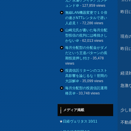
元／水瀬ケンイチ／カンチ
ュンド＠
- 127,859 views
昨日
無線LAN機器変更で１０倍
の速さNTTレンタルで遅い
人必見！
- 72,286 views
山崎元氏が書いた毎月分配
型投信の批判には稚拙さし
現在の
かない＠
- 62,013 views
毎月分配型の分配金がダメ
昨日
だという王道パターンの長
期投資押し付け
- 35,478
views
投資信託リターンのコスト
経済
高影響を論じるな！世間の
大誤解＠
- 35,099 views
急激
毎月分配型の投資信託運用
格言＠
- 33,748 views
少し
メディア掲載
★
日経ヴェリタス 10/11
不動