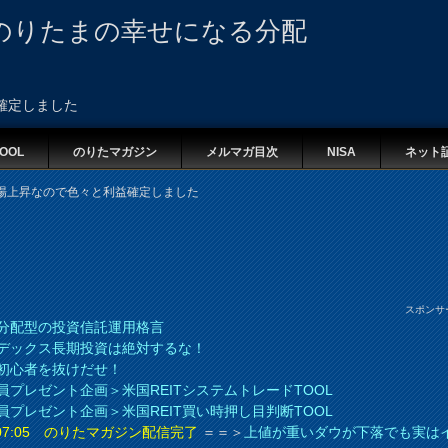
のりたまの幸せになる分配
確定しました
OOL
のりたマガジン
メルマガ目次
NISA
ネット
場上昇なので色々と利益確定しました
スポンサ
分配型の投資信託運用格言
デックス長期投資は絶対するな！
初心者を抜けだせ！
員プレゼント企画＞米国REITシステムトレードTOOL
員プレゼント企画＞米国REIT買い時押し目判断TOOL
8 07:05 のりたマガジン配信完了
＝＝＞
上値が重いダウが下落でも実は