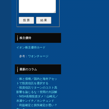
株主優待
イオン株主優待カード
参考：
ワオンチャージ
最新のコラム
・
株と債権／国内と海外アセッ
トで投資信託を選択する
・
投資信託リターンのコスト高
影響を論じるな！世間の大誤解
・
NISA長期投資ダメ！山崎元／
水瀬ケンイチ／カンチュンド
・
利益確定と損失確定が悪い？