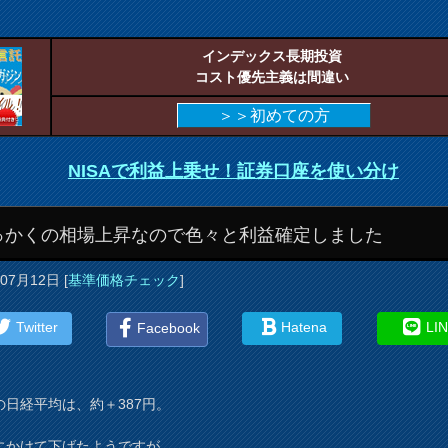
インデックス長期投資
コスト優先主義は間違い
＞＞初めての方
NISAで利益上乗せ！証券口座を使い分け
っかくの相場上昇なので色々と利益確定しました
年07月12日
[
基準価格チェック
]
Twitter
Hatena
LI
Facebook
の日経平均は、約＋387円。
にかけて下げたようですが、