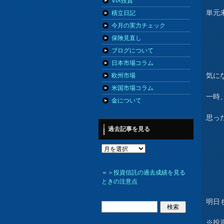
VIX投資
単元
積立日記
今月の実力チェック
保険見直し
ブログについて
日本市場コラム
気に
欧州市場
米国市場コラム
一時
金について
思っ
過去記事を見る
＝＞
投資信託の過去成績を見る
ときの注意点
明日
※投