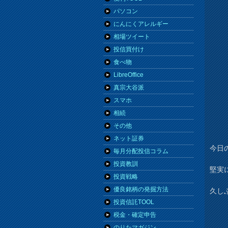
パソコン
にんにくアレルギー
相場ツイート
投信買付け
食べ物
LibreOffice
真宗大谷派
スマホ
相続
その他
ネット証券
今日の
毎月分配投信コラム
投資教訓
堅実
投資戦略
優良銘柄の発掘方法
久し
投資信託TOOL
税金・確定申告
のりたマガジン