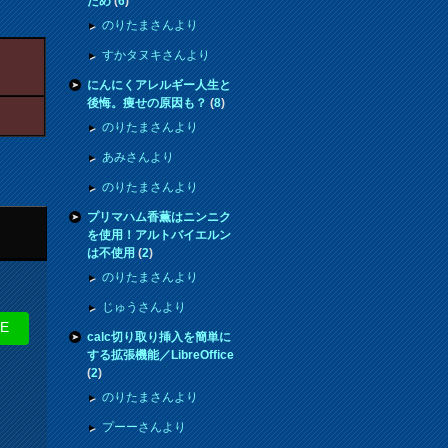
ため
(
6
)
のりたまさんより
すかタヌキさんより
にんにくアレルギー人生と
後悔。痩せの原因も？
(
8
)
のりたまさんより
あみさんより
のりたまさんより
プリマハム香薫はニンニク
を使用！アルトバイエルン
は不使用
(
2
)
のりたまさんより
じゅうさんより
NE
calc切り取り挿入を簡単に
する拡張機能／LibreOffice
(
2
)
のりたまさんより
プーーさんより