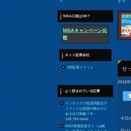
ら
ケ？
NISA口座はOK?
NISAキャンペーン比
較
ネット証券会社
SBI証券メリット
せ
2016
↓よく読まれている記事
インデックス投資問題点デ
メリットは投資の終わりに
ある出口戦略？＠
-
今日
149,764 views
NISA長期投資ダメ！山崎
引け