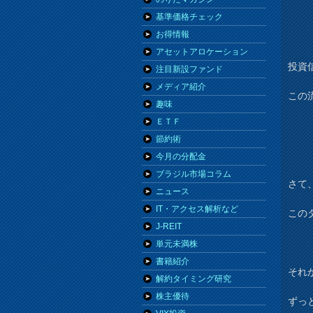
基準価格チェック
お得情報
アセットアロケーション
投資
注目新設ファンド
メディア紹介
この
趣味
ＥＴＦ
節約術
今月の分配金
ブラジル市場コラム
さて
ニュース
IT・アクセス解析など
この
J-REIT
単元未満株
書籍紹介
それ
解約タイミング研究
株主優待
ずっ