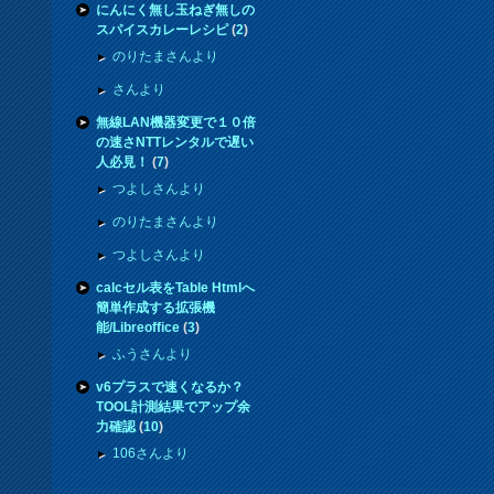
にんにく無し玉ねぎ無しの
スパイスカレーレシピ
(
2
)
のりたまさんより
さんより
無線LAN機器変更で１０倍
の速さNTTレンタルで遅い
人必見！
(
7
)
つよしさんより
のりたまさんより
つよしさんより
calcセル表をTable Htmlへ
簡単作成する拡張機
能/Libreoffice
(
3
)
ふうさんより
v6プラスで速くなるか？
TOOL計測結果でアップ余
力確認
(
10
)
106さんより