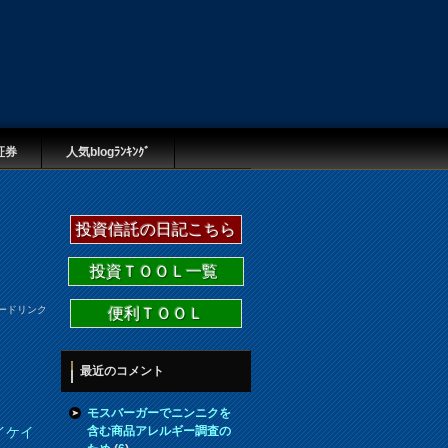
証券
人気blogﾗﾝｷﾝｸﾞ
投資信託の日記こちら
投資ＴＯＯＬ一覧
ードリンク
便利ＴＯＯＬ
最近のコメント
モスバーガーでニンニクを
含む商品アレルギー調査の
イケイ