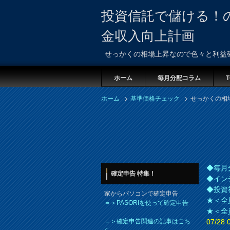
投資信託で儲ける！
金収入向上計画
せっかくの相場上昇なので色々と利益
ホーム
毎月分配コラム
T
ホーム
基準価格チェック
せっかくの相
◆毎月
確定申告 特集！
◆イン
◆投資
家からパソコンで確定申告
★＜全
＝＞PASORIを使って確定申告
★＜全
＝＞確定申告関連の記事はこち
07/2