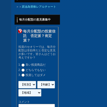
＞＞
原油為替株レアルチャート
毎月分配型の意見募集中
毎月分配型の投資信
託 否定派？肯定
派？
投資のセオリーでは、毎月分
配型は非効率だと否定な意見
が多いです。皆さんはどうお
考えですか？
良い投資商品だ
どちらでもない
投資してはダメ
コメント