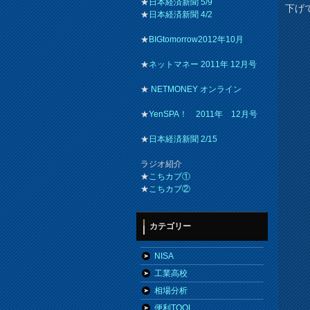
★
日本経済新聞 5/9
下げ
★
日本経済新聞 4/2
★
BIGtomorrow2012年10月
★
ネットマネー 2011年 12月号
★
NETMONEY オンライン
★
YenSPA！ 2011年 12月号
★
日本経済新聞 2/15
ラジオ紹介
★
こちカブ①
★
こちカブ②
カテゴリー
NISA
工業高校
相場分析
便利TOOL