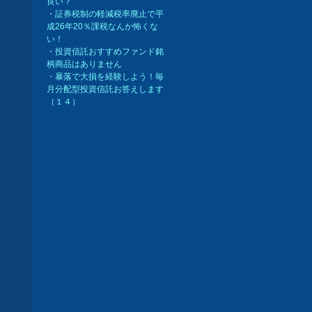
良い？
・
証券税制の軽減税率廃止で平
成26年20％課税なんか怖くな
い！
・
投資信託おすすめファンド銘
柄商品はありません
・
暴落で大損を経験しよう！毎
月分配型投資信託お答えします
（１４）