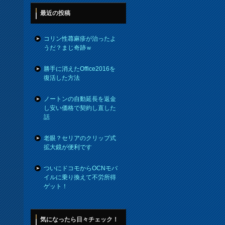
最近の投稿
コリン性蕁麻疹が治ったよ
うだ？まじ奇跡ｗ
勝手に消えたOffice2016を
復活した方法
ノートンの自動延長を返金
し安い価格で契約し直した
話
老眼？セリアのクリップ式
拡大鏡が便利です
ついにドコモからOCNモバ
イルに乗り換えて不労所得
ゲット！
気になったら日々チェック！