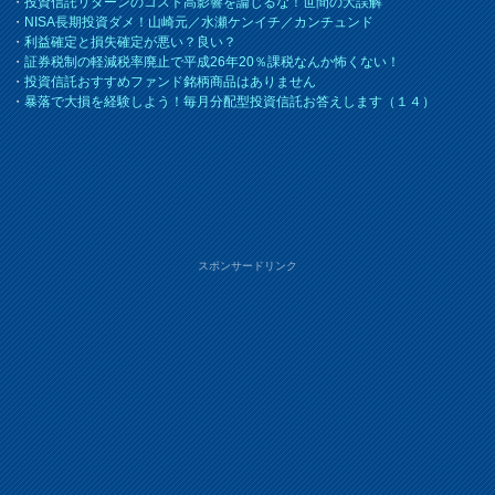
・
投資信託リターンのコスト高影響を論じるな！世間の大誤解
・
NISA長期投資ダメ！山崎元／水瀬ケンイチ／カンチュンド
・
利益確定と損失確定が悪い？良い？
・
証券税制の軽減税率廃止で平成26年20％課税なんか怖くない！
・
投資信託おすすめファンド銘柄商品はありません
・
暴落で大損を経験しよう！毎月分配型投資信託お答えします（１４）
スポンサードリンク