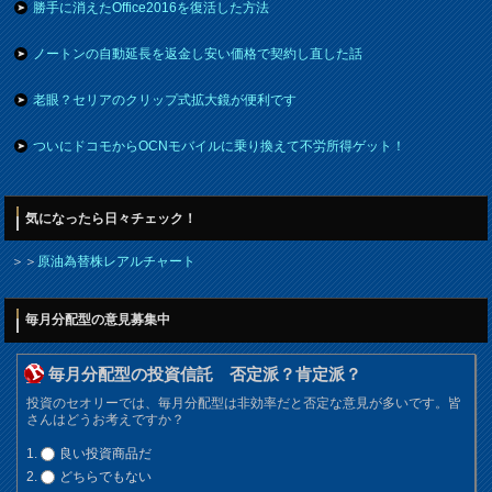
勝手に消えたOffice2016を復活した方法
ノートンの自動延長を返金し安い価格で契約し直した話
老眼？セリアのクリップ式拡大鏡が便利です
ついにドコモからOCNモバイルに乗り換えて不労所得ゲット！
気になったら日々チェック！
＞＞
原油為替株レアルチャート
毎月分配型の意見募集中
毎月分配型の投資信託 否定派？肯定派？
投資のセオリーでは、毎月分配型は非効率だと否定な意見が多いです。皆
さんはどうお考えですか？
良い投資商品だ
どちらでもない