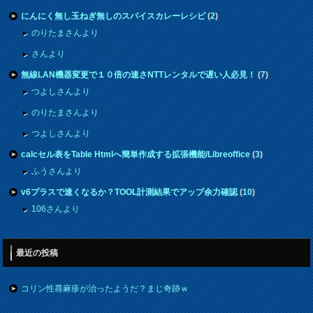
にんにく無し玉ねぎ無しのスパイスカレーレシピ
(
2
)
のりたまさんより
さんより
無線LAN機器変更で１０倍の速さNTTレンタルで遅い人必見！
(
7
)
つよしさんより
のりたまさんより
つよしさんより
calcセル表をTable Htmlへ簡単作成する拡張機能/Libreoffice
(
3
)
ふうさんより
v6プラスで速くなるか？TOOL計測結果でアップ余力確認
(
10
)
106さんより
最近の投稿
コリン性蕁麻疹が治ったようだ？まじ奇跡ｗ