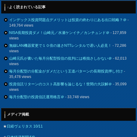
↓よく読まれている記事
インデックス投資問題点デメリットは投資の終わりにある出口戦略？＠
-
149,764 views
NISA長期投資ダメ！山崎元／水瀬ケンイチ／カンチュンド＠
- 127,859
views
無線LAN機器変更で１０倍の速さNTTレンタルで遅い人必見！
- 72,286
views
山崎元氏が書いた毎月分配型投信の批判には稚拙さしかない＠
- 62,013
views
毎月分配型の分配金がダメだという王道パターンの長期投資押し付け
-
35,478 views
投資信託リターンのコスト高影響を論じるな！世間の大誤解＠
- 35,099
views
毎月分配型の投資信託運用格言＠
- 33,748 views
メディア掲載
★
日経ヴェリタス 10/11