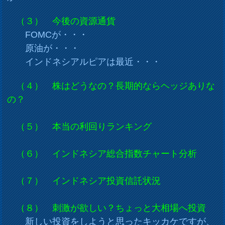
（３） 今後の資源通貨
FOMCが・・・
原油が・・・
インドネシアルピアは最近・・・
（４） 株はどうなの？長期的ならヘッジありな
の？
（５） 本当の利回りランキング
（６） インドネシア総合指数チャート分析
（７） インドネシア投資信託状況
（８） 刺激が欲しい？ちょっと大相場へ投資
新しい投資をしようと思ったキッカケですが、