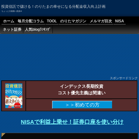
投資信託で儲ける！のりたまの幸せになる分配金収入向上計画
ちょっと大相場へ投資＠
ホーム
毎月分配コラム
TOOL
のりたマガジン
メルマガ目次
NISA
ネット証券
人気blogﾗﾝｷﾝｸﾞ
スポンサードリンク
インデックス長期投資
コスト優先主義は間違い
＞＞初めての方
NISAで利益上乗せ！証券口座を使い分け