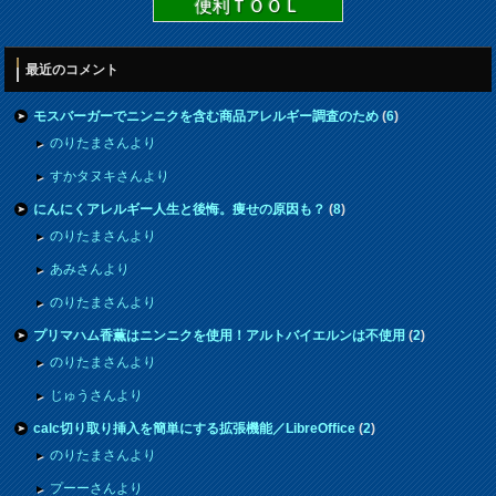
便利ＴＯＯＬ
最近のコメント
モスバーガーでニンニクを含む商品アレルギー調査のため
(
6
)
のりたまさんより
すかタヌキさんより
にんにくアレルギー人生と後悔。痩せの原因も？
(
8
)
のりたまさんより
あみさんより
のりたまさんより
プリマハム香薫はニンニクを使用！アルトバイエルンは不使用
(
2
)
のりたまさんより
じゅうさんより
calc切り取り挿入を簡単にする拡張機能／LibreOffice
(
2
)
のりたまさんより
プーーさんより