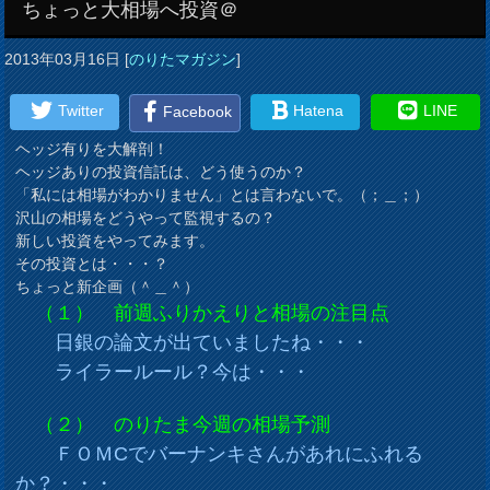
ちょっと大相場へ投資＠
2013年03月16日
[
のりたマガジン
]
Twitter
Hatena
LINE
Facebook
ヘッジ有りを大解剖！
ヘッジありの投資信託は、どう使うのか？
「私には相場がわかりません」とは言わないで。（；＿；）
沢山の相場をどうやって監視するの？
新しい投資をやってみます。
その投資とは・・・？
ちょっと新企画（＾＿＾）
（１） 前週ふりかえりと相場の注目点
日銀の論文が出ていましたね・・・
ライラールール？今は・・・
（２） のりたま今週の相場予測
ＦＯＭCでバーナンキさんがあれにふれる
か？・・・