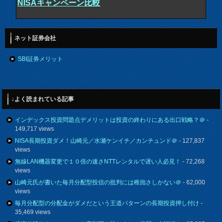
NISAキャンペーン比較
ネット証券会社
SBI証券メリット
↓よく読まれている記事
インデックス投資問題点デメリットは投資の終わりにある出口戦略？＠
-
149,717 views
NISA長期投資ダメ！山崎元／水瀬ケンイチ／カンチュンド＠
- 127,837
views
無線LAN機器変更で１０倍の速さNTTレンタルで遅い人必見！
- 72,268
views
山崎元氏が書いた毎月分配型投信の批判には稚拙さしかない＠
- 62,000
views
毎月分配型の分配金がダメだという王道パターンの長期投資押し付け
-
35,469 views