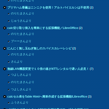
のりたまさんより
プリマハム香薫はニンニクを使用！アルトバイエルンは不使用
(
2
)
のりたまさんより
じゅうさんより
calc切り取り挿入を簡単にする拡張機能／LibreOffice
(
2
)
のりたまさんより
プーーさんより
にんにく無し玉ねぎ無しのスパイスカレーレシピ
(
2
)
のりたまさんより
さんより
無線LAN機器変更で１０倍の速さNTTレンタルで遅い人必見！
(
7
)
つよしさんより
のりたまさんより
つよしさんより
calcセル表をTable Htmlへ簡単作成する拡張機能/Libreoffice
(
3
)
ふうさんより