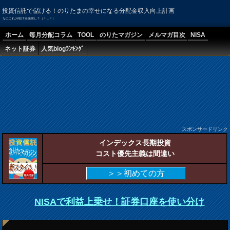
投資信託で儲ける！のりたまの幸せになる分配金収入向上計画
なにこれJ-REIT全値戻し？（＾＿＾）
ホーム
毎月分配コラム
TOOL
のりたマガジン
メルマガ目次
NISA
ネット証券
人気blogﾗﾝｷﾝｸﾞ
スポンサードリンク
インデックス長期投資
コスト優先主義は間違い
＞＞初めての方
NISAで利益上乗せ！証券口座を使い分け