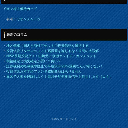
イオン株主優待カード
参考：
ワオンチャージ
最新のコラム
・
株と債権／国内と海外アセットで投資信託を選択する
・
投資信託リターンのコスト高影響を論じるな！世間の大誤解
・
NISA長期投資ダメ！山崎元／水瀬ケンイチ／カンチュンド
・
利益確定と損失確定が悪い？良い？
・
証券税制の軽減税率廃止で平成26年20％課税なんか怖くない！
・
投資信託おすすめファンド銘柄商品はありません
・
暴落で大損を経験しよう！毎月分配型投資信託お答えします（１４）
スポンサードリンク