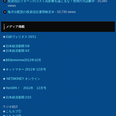
投資信託リターンのコスト高影響を論じるな！世間の大誤解＠
- 35,085
views
毎月分配型の投資信託運用格言＠
- 33,730 views
メディア掲載
★
日経ヴェリタス 10/11
★
日本経済新聞 5/9
★
日本経済新聞 4/2
★
BIGtomorrow2012年10月
★
ネットマネー 2011年 12月号
★
NETMONEY オンライン
★
YenSPA！ 2011年 12月号
★
日本経済新聞 2/15
ラジオ紹介
★
こちカブ①
★
こちカブ②