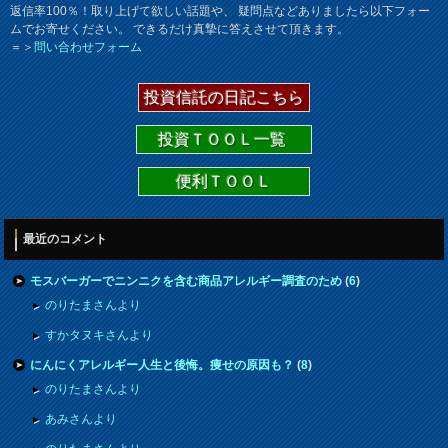
返信率100％！取り上げて欲しい話題や、 疑問点などありましたら以下フォー
ムでお寄せください。 できるだけ真摯に答えさせて頂きます。
＝＞
問い合わせフォーム
投資信託の日記こちら
投資ＴＯＯＬ一覧
便利ＴＯＯＬ
最近のコメント
モスバーガーでニンニクを含む商品アレルギー調査のため
(
6
)
のりたまさんより
すかタヌキさんより
にんにくアレルギー人生と後悔。痩せの原因も？
(
8
)
のりたまさんより
あみさんより