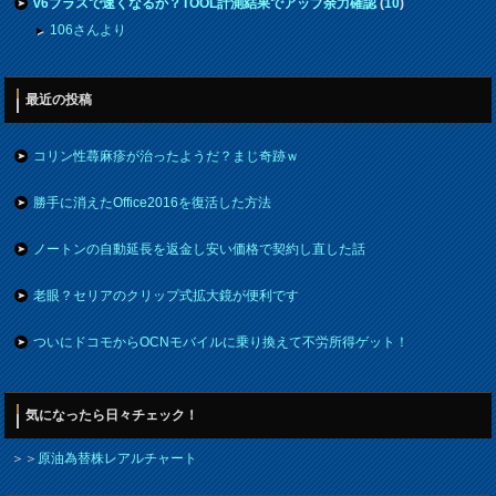
v6プラスで速くなるか？TOOL計測結果でアップ余力確認
(
10
)
106さんより
最近の投稿
コリン性蕁麻疹が治ったようだ？まじ奇跡ｗ
勝手に消えたOffice2016を復活した方法
ノートンの自動延長を返金し安い価格で契約し直した話
老眼？セリアのクリップ式拡大鏡が便利です
ついにドコモからOCNモバイルに乗り換えて不労所得ゲット！
気になったら日々チェック！
＞＞
原油為替株レアルチャート