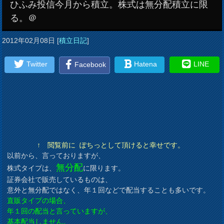
ひふみ投信今月から積立。株式は無分配積立に限
る。＠
2012年02月08日
[
積立日記
]
Twitter
Hatena
LINE
Facebook
↑ 閲覧前に ぽちっとして頂けると幸せです。
以前から、言っておりますが、
無分配
株式タイプは、
に限ります。
証券会社で販売しているものは、
意外と無分配ではなく、年１回などで配当することも多いです。
直販タイプの場合、
年１回の配当と言っていますが、
基本配当しません。