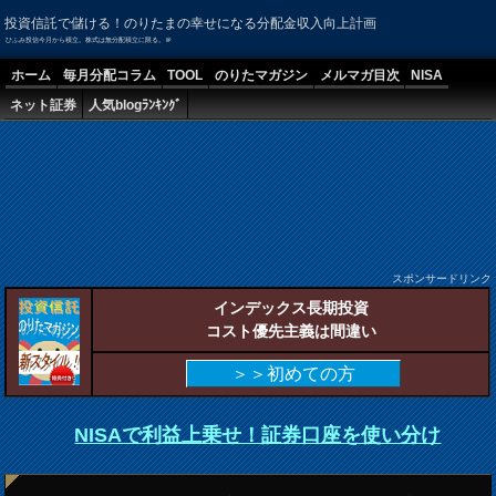
投資信託で儲ける！のりたまの幸せになる分配金収入向上計画
ひふみ投信今月から積立。株式は無分配積立に限る。＠
ホーム
毎月分配コラム
TOOL
のりたマガジン
メルマガ目次
NISA
ネット証券
人気blogﾗﾝｷﾝｸﾞ
スポンサードリンク
インデックス長期投資
コスト優先主義は間違い
＞＞初めての方
NISAで利益上乗せ！証券口座を使い分け