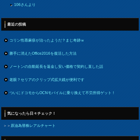
106さんより
最近の投稿
コリン性蕁麻疹が治ったようだ？まじ奇跡ｗ
勝手に消えたOffice2016を復活した方法
ノートンの自動延長を返金し安い価格で契約し直した話
老眼？セリアのクリップ式拡大鏡が便利です
ついにドコモからOCNモバイルに乗り換えて不労所得ゲット！
気になったら日々チェック！
＞＞
原油為替株レアルチャート