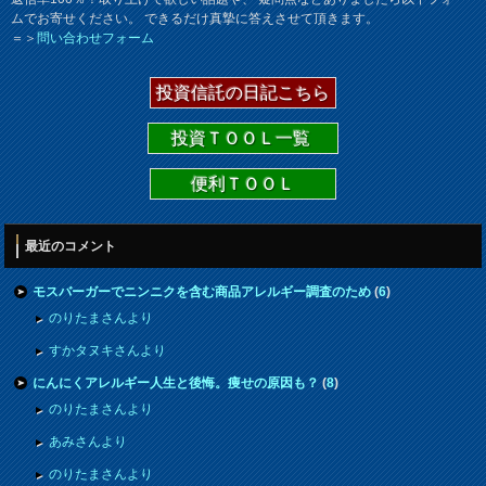
ムでお寄せください。 できるだけ真摯に答えさせて頂きます。
＝＞
問い合わせフォーム
投資信託の日記こちら
投資ＴＯＯＬ一覧
便利ＴＯＯＬ
最近のコメント
モスバーガーでニンニクを含む商品アレルギー調査のため
(
6
)
のりたまさんより
すかタヌキさんより
にんにくアレルギー人生と後悔。痩せの原因も？
(
8
)
のりたまさんより
あみさんより
のりたまさんより