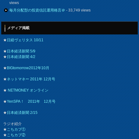
views
毎月分配型の投資信託運用格言＠
- 33,749 views
メディア掲載
★
日経ヴェリタス 10/11
★
日本経済新聞 5/9
★
日本経済新聞 4/2
★
BIGtomorrow2012年10月
★
ネットマネー 2011年 12月号
★
NETMONEY オンライン
★
YenSPA！ 2011年 12月号
★
日本経済新聞 2/15
ラジオ紹介
★
こちカブ①
★
こちカブ②