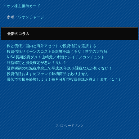
イオン株主優待カード
参考：
ワオンチャージ
最新のコラム
・
株と債権／国内と海外アセットで投資信託を選択する
・
投資信託リターンのコスト高影響を論じるな！世間の大誤解
・
NISA長期投資ダメ！山崎元／水瀬ケンイチ／カンチュンド
・
利益確定と損失確定が悪い？良い？
・
証券税制の軽減税率廃止で平成26年20％課税なんか怖くない！
・
投資信託おすすめファンド銘柄商品はありません
・
暴落で大損を経験しよう！毎月分配型投資信託お答えします（１４）
スポンサードリンク