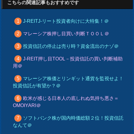
こちらの関連記事もおすすめです
J-REITJ-リート投資者向けに大特集！＠
マレーシア株押し目買い判断ＴＯＯＬ＠
投資信託の停止は売り時？資金流出のナゾ＠
J-REIT押し目TOOL－投資信託の買い判断補助
用＠
マレーシア株価とリンギット通貨を監視せよ！
投資信託が有望か？＠
欧米が感じる日本人の底しれぬ気持ち悪さ＝
OMOIYARI＠
ソフトバンク株が国内時価総額２位！投資信託
なんて＠