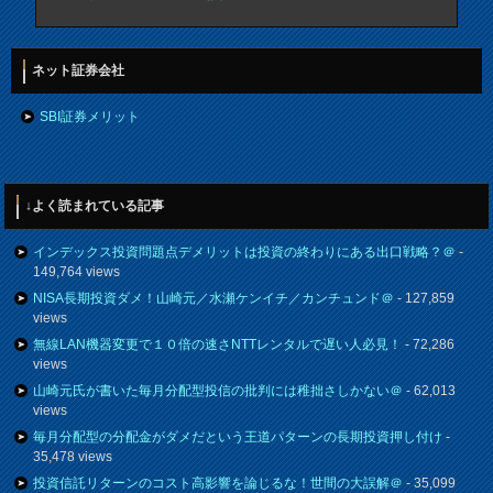
ネット証券会社
SBI証券メリット
↓よく読まれている記事
インデックス投資問題点デメリットは投資の終わりにある出口戦略？＠
-
149,764 views
NISA長期投資ダメ！山崎元／水瀬ケンイチ／カンチュンド＠
- 127,859
views
無線LAN機器変更で１０倍の速さNTTレンタルで遅い人必見！
- 72,286
views
山崎元氏が書いた毎月分配型投信の批判には稚拙さしかない＠
- 62,013
views
毎月分配型の分配金がダメだという王道パターンの長期投資押し付け
-
35,478 views
投資信託リターンのコスト高影響を論じるな！世間の大誤解＠
- 35,099