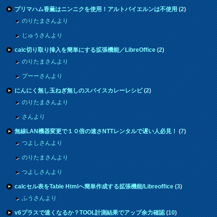
プリマハム香薫はニンニクを使用！アルトバイエルンは不使用
(
2
)
のりたまさんより
じゅうさんより
calc切り取り挿入を簡単にする拡張機能／LibreOffice
(
2
)
のりたまさんより
プーーさんより
にんにく無し玉ねぎ無しのスパイスカレーレシピ
(
2
)
のりたまさんより
さんより
無線LAN機器変更で１０倍の速さNTTレンタルで遅い人必見！
(
7
)
つよしさんより
のりたまさんより
つよしさんより
calcセル表をTable Htmlへ簡単作成する拡張機能/Libreoffice
(
3
)
ふうさんより
v6プラスで速くなるか？TOOL計測結果でアップ余力確認
(
10
)