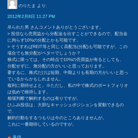
のりたま
より:
2012年2月8日 11:27 PM
吊られた男 さんコメントありがとうございます。
> 投信なら売買益から分配金を出すことができるので、配当金
に拘らず10%の分配とかも可能です。
> そうすればREIT等と同じく高配当(分配)も可能ですが、この
場合でも無分配がベターでしょうか？
株式に限っては、その時点で10%の売買益が有るとしても、
分配せずに、無分配の方がいいと思っております。
要するに、株式だけは短期、中期よりも長期の方がいいと思っ
ているからかもしれません。
複利に期待せよと。※ただし、私の中で株式のポートフォリオ
は低めで維持します。
相場判断で解約するのは有りですが。
ひふみ投信は、大胆なキャッシュポジションを変動できるの
で、
解約行動をするつもりは今のところありませんが。
これに一番期待しているのですが。
返信