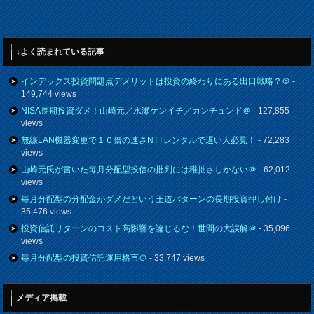
↓よく読まれている記事
インデックス投資問題点デメリットは投資の終わりにある出口戦略？＠
-
149,744 views
NISA長期投資ダメ！山崎元／水瀬ケンイチ／カンチュンド＠
- 127,855
views
無線LAN機器変更で１０倍の速さNTTレンタルで遅い人必見！
- 72,283
views
山崎元氏が書いた毎月分配型投信の批判には稚拙さしかない＠
- 62,012
views
毎月分配型の分配金がダメだという王道パターンの長期投資押し付け
-
35,476 views
投資信託リターンのコスト高影響を論じるな！世間の大誤解＠
- 35,096
views
毎月分配型の投資信託運用格言＠
- 33,747 views
メディア掲載