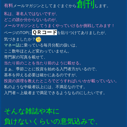
創刊
有料
メールマガジンとしてまぐまぐから
します。
私は、著名人ではないですが、
どこの誰か分からないものが、
メールマガジンとしてうまくやっていけるか挑戦してみます！
ＱＲコード
ページのTOPに
を貼りつけてありましたが、
気づきましたか？
マネー誌
に乗っている毎月分配の扱いは、
ここ数年ほとんど変わっていません。
専門家の写真を載せて、
当たり前のことを当たり前のように載せる。
まぁ、季節ごとに投資を始める入門者方がいるので、
基本を抑える必要は確かにあるのですが、
投資の原理を教えたところでどうすればいいかが載っていない。
私のような中級者以上には、不満足なのです。
入門者～上級者まで満足できるようなものにしたいです。
そんな雑誌や本に
負けないくらいの意気込みで、