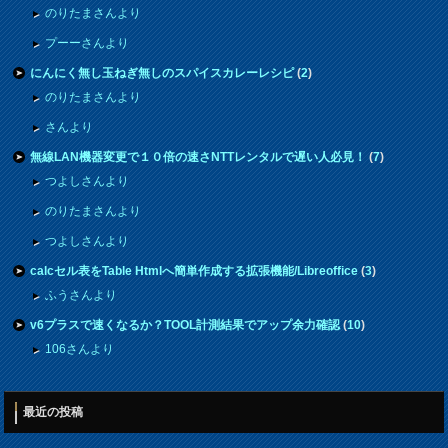
のりたまさんより
プーーさんより
にんにく無し玉ねぎ無しのスパイスカレーレシピ
(
2
)
のりたまさんより
さんより
無線LAN機器変更で１０倍の速さNTTレンタルで遅い人必見！
(
7
)
つよしさんより
のりたまさんより
つよしさんより
calcセル表をTable Htmlへ簡単作成する拡張機能/Libreoffice
(
3
)
ふうさんより
v6プラスで速くなるか？TOOL計測結果でアップ余力確認
(
10
)
106さんより
最近の投稿