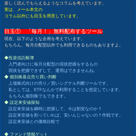
楽しく読んでもらえるようなコラムを考えています。
実は、メール本文の
コラム以外にも目玉を用意しています。
目玉① 「毎月！」無料配布するツール
現在、以下のような企画を考えています。
もちろん、毎月分配型以外でも利用できるものもありますよ。
◆投資信託帳簿
入門者向けに毎月分配型の現状把握をするもの
現状を把握できずして、運用はできませんね。
◆
個別株基点売り買い判断
上場株式向けの売り／買いシグナル判断ツールです。
私としては、ETFなんかで利用することを想定しています。
もちろん個別株でもできます。
◆
設定来安値探知
設定来安値を瞬時に把握して、今は割安なのか？
設定来安値を割っていれば、安いんじゃないの？作戦です。
設定来安値との価格比較で
◆
ファンド情報ゲット