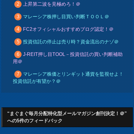
上昇第二波を見極めろ！＠
マレーシア株押し目買い判断ＴＯＯＬ＠
FC2オフィシャルおすすめブログ認定！＠
投資信託の停止は売り時？資金流出のナゾ＠
J-REIT押し目TOOL－投資信託の買い判断補助
用＠
マレーシア株価とリンギット通貨を監視せよ！
投資信託が有望か？＠
“まぐまぐ毎月分配特化型メールマガジン創刊決定！＠”
への5件のフィードバック