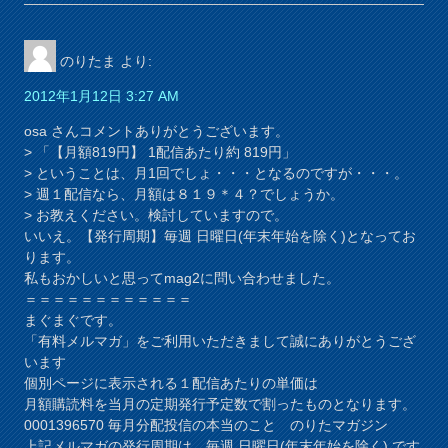
のりたま
より:
2012年1月12日 3:27 AM
osa さんコメントありがとうございます。
> 「【月額819円】 1配信あたり約 819円」
> ということは、月1回でしょ・・・となるのですが・・・。
> 週１配信なら、月額は８１９＊４？でしょうか。
> お教えください。検討していますので。
いいえ。【発行周期】毎週 日曜日(年末年始を除く)となってお
ります。
私もおかしいと思ってmag2に問い合わせました。
＝＝＝＝＝＝＝＝＝＝＝＝
まぐまぐです。
「有料メルマガ」をご利用いただきまして誠にありがとうござ
います
個別ページに表示される１配信あたりの単価は
月額購読料を当月の定期発行予定数で割ったものとなります。
0001396570 毎月分配投信の本当のこと のりたマガジン
上記メルマガの発行周期は 毎週 日曜日(年末年始を除く) です