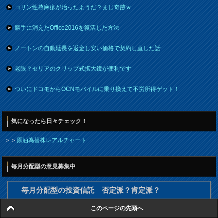
コリン性蕁麻疹が治ったようだ？まじ奇跡ｗ
勝手に消えたOffice2016を復活した方法
ノートンの自動延長を返金し安い価格で契約し直した話
老眼？セリアのクリップ式拡大鏡が便利です
ついにドコモからOCNモバイルに乗り換えて不労所得ゲット！
気になったら日々チェック！
＞＞
原油為替株レアルチャート
毎月分配型の意見募集中
毎月分配型の投資信託 否定派？肯定派？
投資のセオリーでは、毎月分配型は非効率だと否定な意見が多いです。皆
このページの先頭へ
さんはどうお考えですか？