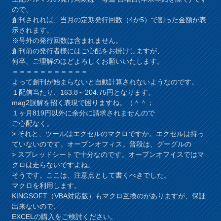
ので、
創刊されれば、当月の定期発行回数（4か5）で割った金額が表
示されます。
※号外の発行回数は含まれません。
創刊前の発行者様にはご心配をお掛けしますが、
何卒、ご理解のほどよろしくお願いいたします。
＝＝＝＝＝＝＝＝＝＝＝
よって創刊が始まらないと自動計算されないようなのです。
１配信当たり、163.8～204.75円となります。
mag2誤解を招く表現で困りますね。（＾＾；
１ヶ月819円以外に余分に請求されませんので
ご心配なく。
> それと、ツールはエクセルのマクロですか。エクセルは持っ
ていないのです。オープンオフィス。普段は、グーグルの
> スプレッドシートで十分なのです。オープンオフイスではマ
クロは走らないですよね。
そうです。ここは、注意点として書くべきでした。
マクロを利用します。
KINGSOFT（VBA対応版）もマクロ互換のがありますが、保証
出来ないので、
EXCELの購入をご検討ください。