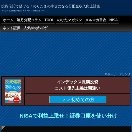
投資信託で儲ける！のりたまの幸せになる分配金収入向上計画
まぐまぐ毎月分配特化型メールマガジン創刊決定！＠
ホーム
毎月分配コラム
TOOL
のりたマガジン
メルマガ目次
NISA
ネット証券
人気blogﾗﾝｷﾝｸﾞ
スポンサードリンク
インデックス長期投資
コスト優先主義は間違い
＞＞初めての方
NISAで利益上乗せ！証券口座を使い分け