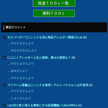
投資ＴＯＯＬ一覧
便利ＴＯＯＬ
最近のコメント
モスバーガーでニンニクを含む商品アレルギー調査のため
(
6
)
のりたまさんより
すかタヌキさんより
にんにくアレルギー人生と後悔。痩せの原因も？
(
8
)
のりたまさんより
あみさんより
のりたまさんより
プリマハム香薫はニンニクを使用！アルトバイエルンは不使用
(
2
)
のりたまさんより
じゅうさんより
calc切り取り挿入を簡単にする拡張機能／LibreOffice
(
2
)