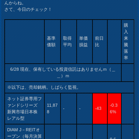
んからね。
さて、今日のチェック！
購
入
基準
取得
単価
前日
来
価額
平均
損益
比
騰
落
率
6/28 現在、保有している投資信託はありませんｍ（＿
＿）ｍ
※以下は、売却銘柄。しばらく監視。
ネット証券専用フ
ァンドシリーズ
11,87
-0.3
-
-
-43
新興市場日本株
8
6%
レアル型
DIAM J－REITオ
ープン（毎月決算