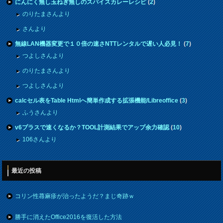
にんにく無し玉ねぎ無しのスパイスカレーレシピ
(
2
)
のりたまさんより
さんより
無線LAN機器変更で１０倍の速さNTTレンタルで遅い人必見！
(
7
)
つよしさんより
のりたまさんより
つよしさんより
calcセル表をTable Htmlへ簡単作成する拡張機能/Libreoffice
(
3
)
ふうさんより
v6プラスで速くなるか？TOOL計測結果でアップ余力確認
(
10
)
106さんより
最近の投稿
コリン性蕁麻疹が治ったようだ？まじ奇跡ｗ
勝手に消えたOffice2016を復活した方法