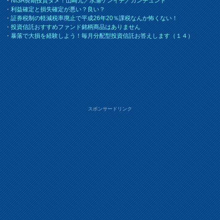
・
NISA長期投資ダメ！山崎元／水瀬ケンイチ／カンチュンド
・
利益確定と損失確定が悪い？良い？
・
証券税制の軽減税率廃止で平成26年20％課税なんか怖くない！
・
投資信託おすすめファンド銘柄商品はありません
・
暴落で大損を経験しよう！毎月分配型投資信託お答えします（１４）
スポンサードリンク