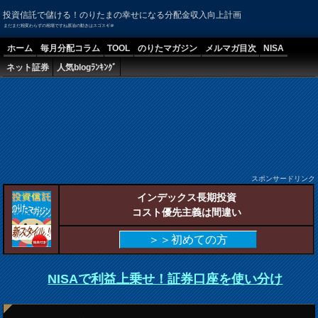
投資信託で儲ける！のりたまの幸せになる分配金収入向上計画
まだまだ相変わらずの相場ですね原油の動きはスゴスギ＠
ホーム
毎月分配コラム
TOOL
のりたマガジン
メルマガ目次
NISA
ネット証券
人気blogﾗﾝｷﾝｸﾞ
スポンサードリンク
インデックス長期投資
コスト優先主義は間違い
＞＞初めての方
NISAで利益上乗せ！証券口座を使い分け