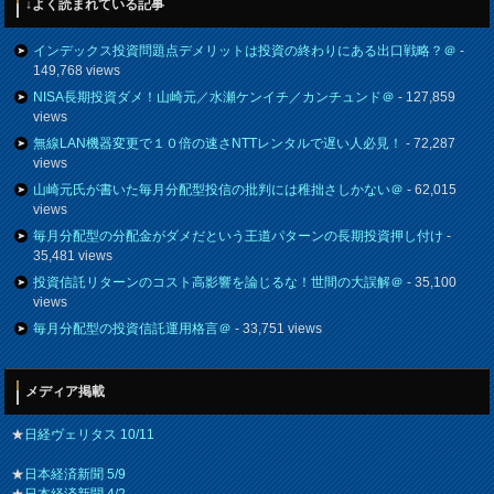
↓よく読まれている記事
インデックス投資問題点デメリットは投資の終わりにある出口戦略？＠
-
149,768 views
NISA長期投資ダメ！山崎元／水瀬ケンイチ／カンチュンド＠
- 127,859
views
無線LAN機器変更で１０倍の速さNTTレンタルで遅い人必見！
- 72,287
views
山崎元氏が書いた毎月分配型投信の批判には稚拙さしかない＠
- 62,015
views
毎月分配型の分配金がダメだという王道パターンの長期投資押し付け
-
35,481 views
投資信託リターンのコスト高影響を論じるな！世間の大誤解＠
- 35,100
views
毎月分配型の投資信託運用格言＠
- 33,751 views
メディア掲載
★
日経ヴェリタス 10/11
★
日本経済新聞 5/9