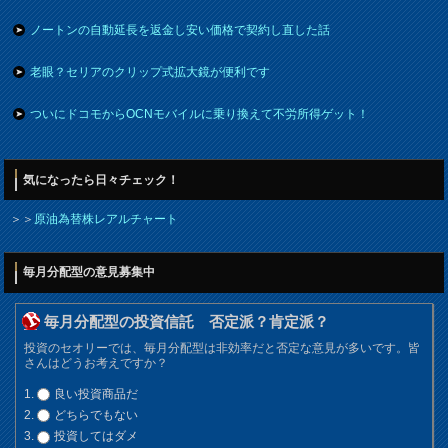
ノートンの自動延長を返金し安い価格で契約し直した話
老眼？セリアのクリップ式拡大鏡が便利です
ついにドコモからOCNモバイルに乗り換えて不労所得ゲット！
気になったら日々チェック！
＞＞
原油為替株レアルチャート
毎月分配型の意見募集中
毎月分配型の投資信託 否定派？肯定派？
投資のセオリーでは、毎月分配型は非効率だと否定な意見が多いです。皆
さんはどうお考えですか？
良い投資商品だ
どちらでもない
投資してはダメ