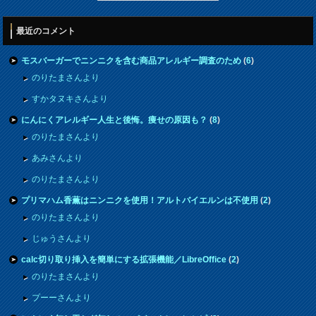
最近のコメント
モスバーガーでニンニクを含む商品アレルギー調査のため
(
6
)
のりたまさんより
すかタヌキさんより
にんにくアレルギー人生と後悔。痩せの原因も？
(
8
)
のりたまさんより
あみさんより
のりたまさんより
プリマハム香薫はニンニクを使用！アルトバイエルンは不使用
(
2
)
のりたまさんより
じゅうさんより
calc切り取り挿入を簡単にする拡張機能／LibreOffice
(
2
)
のりたまさんより
プーーさんより