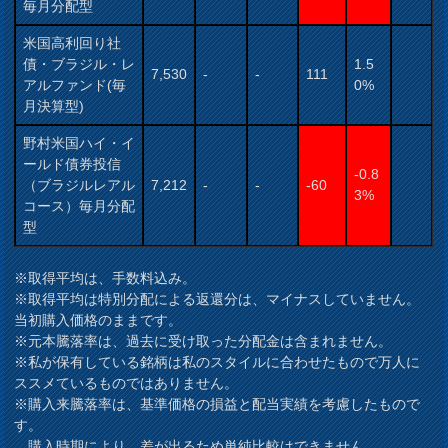
毎月分配型
米国高利回り社
債・ブラジル・レ
1.5
7,530
-
-
111
アルファンド(毎
0%
月決算型)
野村米国ハイ・イ
ールド債券投信
-0.8
（ブラジルレアル
7,212
-
-
-60
3%
コース）毎月分配
型
※取得平均は、手数料込み。
※取得平均は特別分配による返還分は、マイナスしていません。
当初購入価格のままです。
※元本騰落率は、過去に受け取った分配金は含まれません。
※私が保有している銘柄は私のスタイルに合わせたもので万人に
ススメているものではありません。
※購入来騰落率は、基準価格の損益と配当実績を考慮したもので
す。
購入時期により、差が出るため単純比較はできません。