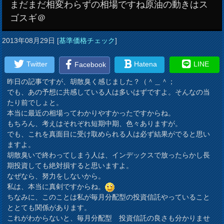
まだまだ相変わらずの相場ですね原油の動きはス
ゴスギ＠
2013年08月29日
[
基準価格チェック
]
Twitter
Hatena
LINE
Facebook
昨日の記事ですが、胡散臭く感じました？（＾＿＾；
でも、あの予想に共感している人は多いはずですよ。そんなの当
たり前でしょと。
本当に最近の相場ってわかりやすかったですからね。
もちろん、考えはそれぞれ短期中期、色々ありますが。
でも、これを真面目に受け取められる人は必ず結果がでると思い
ますよ。
胡散臭いで終わってしまう人は、インデックスで放ったらかし長
期投資しても絶対損すると思いますよ。
なぜなら、努力をしないから。
私は、本当に真剣ですからね。
ちなみに、このことは私が毎月分配型の投資信託やっていること
ととても関係があります。
これがわからないと、毎月分配型 投資信託の良さも分かりませ