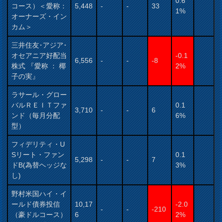
0.6
コース）＜愛称：
5,448
-
-
33
1%
オーナーズ・イン
カム＞
三井住友･アジア･
オセアニア好配当
-0.1
6,556
-
-
-8
株式 『愛称 ： 椰
2%
子の実』
ラサール・グロー
バルＲＥＩＴファ
0.1
3,710
-
-
6
ンド（毎月分配
6%
型）
フィデリティ・U
Sリート・ファン
0.1
5,298
-
-
7
ドB(為替ヘッジな
3%
し)
野村米国ハイ・イ
ールド債券投信
10,17
-2.0
-
-
-210
（豪ドルコース）
6
2%