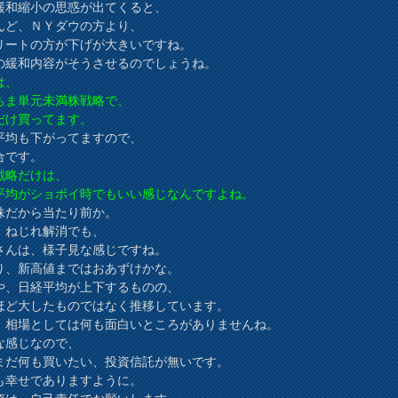
緩和縮小の思惑が出てくると、
んど、ＮＹダウの方より、
リートの方が下げが大きいですね。
3の緩和内容がそうさせるのでしょうね。
は、
ちま単元未満株戦略で、
だけ買ってます。
平均も下がってますので、
合です。
戦略だけは、
平均がショボイ時でもいい感じなんですよね。
株だから当たり前か。
、ねじれ解消でも、
さんは、様子見な感じですね。
り、新高値まではおあずけかな。
や、日経平均が上下するものの、
ほど大したものではなく推移しています。
、相場としては何も面白いところがありませんね。
な感じなので、
まだ何も買いたい、投資信託が無いです。
も幸せでありますように。