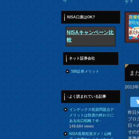
ら
ケ？
NISA口座はOK?
NISAキャンペーン比
較
ネット証券会社
SBI証券メリット
ま
2013
↓よく読まれている記事
インデックス投資問題点デ
昨日
メリットは投資の終わりに
ブロ
ある出口戦略？＠
-
日々
149,684 views
その
NISA長期投資ダメ！山崎
基準