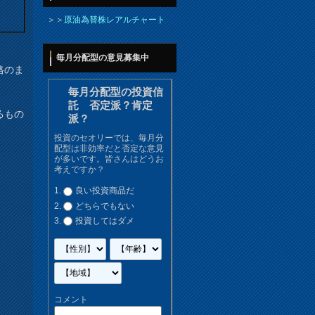
＞＞
原油為替株レアルチャート
毎月分配型の意見募集中
格のま
毎月分配型の投資信
託 否定派？肯定
るもの
派？
投資のセオリーでは、毎月分
配型は非効率だと否定な意見
が多いです。皆さんはどうお
考えですか？
良い投資商品だ
どちらでもない
投資してはダメ
コメント