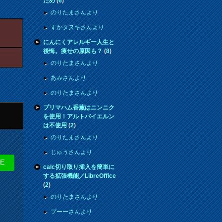
ため
(
6
)
のりたまさんより
すかタヌキさんより
にんにくアレルギー人生と
後悔。痩せの原因も？
(
8
)
のりたまさんより
あみさんより
のりたまさんより
プリマハム香薫はニンニク
を使用！アルトバイエルン
は不使用
(
2
)
のりたまさんより
じゅうさんより
NE
calc切り取り挿入を簡単に
する拡張機能／LibreOffice
(
2
)
のりたまさんより
プーーさんより