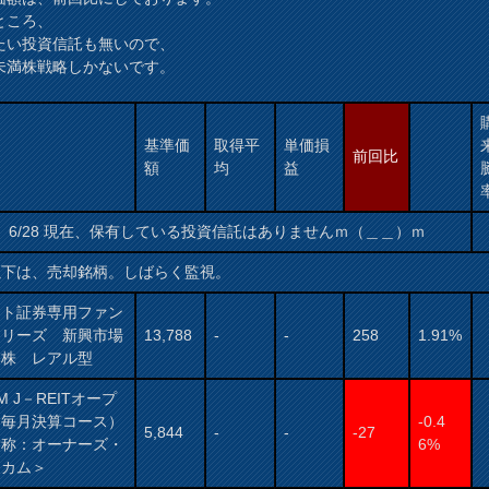
ところ、
たい投資信託も無いので、
未満株戦略しかないです。
基準価
取得平
単価損
前回比
額
均
益
6/28 現在、保有している投資信託はありませんｍ（＿＿）ｍ
以下は、売却銘柄。しばらく監視。
ット証券専用ファン
シリーズ 新興市場
13,788
-
-
258
1.91%
本株 レアル型
AM J－REITオープ
（毎月決算コース）
-0.4
5,844
-
-
-27
愛称：オーナーズ・
6%
ンカム＞