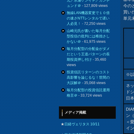
元／水瀬ケンイチ／カンチ
今の
ュンド＠
- 127,809 views
買い
無線LAN機器変更で１０倍
単元
の速さNTTレンタルで遅い
人必見！
- 72,250 views
山崎元氏が書いた毎月分配
型投信の批判には稚拙さし
かない＠
- 61,975 views
毎月分配型の分配金がダメ
だという王道パターンの長
期投資押し付け
- 35,460
views
投資信託リターンのコスト
※
高影響を論じるな！世間の
大誤解＠
- 35,068 views
ネ
毎月分配型の投資信託運用
ド
格言＠
- 33,724 views
日
DI
メディア掲載
ン
＜
★
日経ヴェリタス 10/11
イ