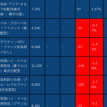
住友･アジア･オセ
ニア好配当株式
7,191
-
-
97
1.37%
称 ： 椰子の実』
サール・グローバル
-0.7
ＥＩＴファンド（毎
4,146
-
-
-32
7%
分配型）
デリティ・USリ
-1.4
・ファンドB(為替
6,048
-
-
-87
2%
ジなし)
村米国ハイ・イール
-1.2
債券投信（豪ドルコ
11,238
-
-
-146
8%
ス）毎月分配型
国高利回り社債・ブ
-1.7
ジル・レアルファン
8,262
-
-
-150
8%
毎月決算型)
村米国ハイ・イール
債券投信（ブラジル
-0.1
8,181
-
-
-12