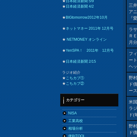
★
日本経済新聞 5/9
三井
★
日本経済新聞 4/2
ア
★
BIGtomorrow2012年10月
『愛
★
ネットマネー 2011年 12月号
ラ
Ｒ
★
NETMONEY オンライン
月
★
YenSPA！ 2011年 12月号
フィ
ート
★
日本経済新聞 2/15
ヘッ
ラジオ紹介
野
★
こちカブ①
★
こちカブ②
ド
ー
カテゴリー
米
ラ
NISA
ド(
工業高校
野
相場分析
ド
便利TOOL