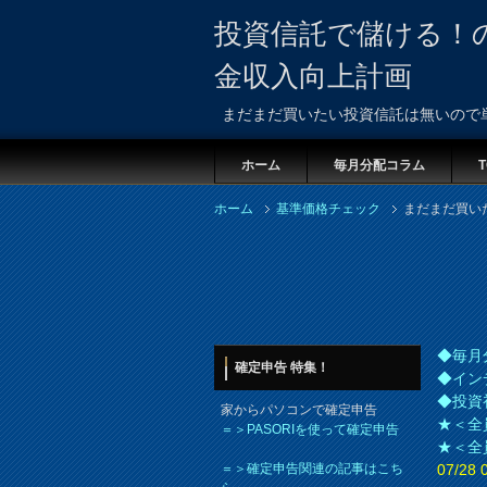
投資信託で儲ける！
金収入向上計画
まだまだ買いたい投資信託は無いので
ホーム
毎月分配コラム
T
ホーム
基準価格チェック
まだまだ買い
◆毎月
確定申告 特集！
◆イン
◆投資
家からパソコンで確定申告
★＜全
＝＞PASORIを使って確定申告
★＜全
＝＞確定申告関連の記事はこち
07/2