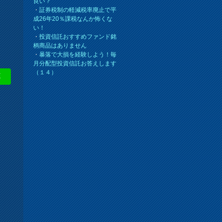
良い？
・
証券税制の軽減税率廃止で平
成26年20％課税なんか怖くな
い！
・
投資信託おすすめファンド銘
柄商品はありません
・
暴落で大損を経験しよう！毎
月分配型投資信託お答えします
（１４）
E