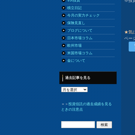
※投
VIX投資
積立日記
今月の実力チェック
保険見直し
ブログについて
★気
ペー
日本市場コラム
欧州市場
米国市場コラム
金について
過去記事を見る
＝＞
投資信託の過去成績を見る
ときの注意点