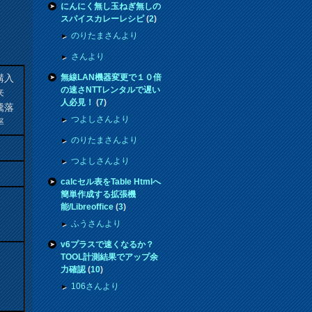
にんにく無し玉ねぎ無しの
スパイスカレーレシピ
(
2
)
のりたまさんより
さんより
購入
無線LAN機器変更で１０倍
の速さNTTレンタルで遅い
来
人必見！
(
7
)
騰落
つよしさんより
率
のりたまさんより
つよしさんより
calcセル表をTable Htmlへ
簡単作成する拡張機
能/Libreoffice
(
3
)
ふうさんより
v6プラスで速くなるか？
TOOL計測結果でアップ余
力確認
(
10
)
106さんより