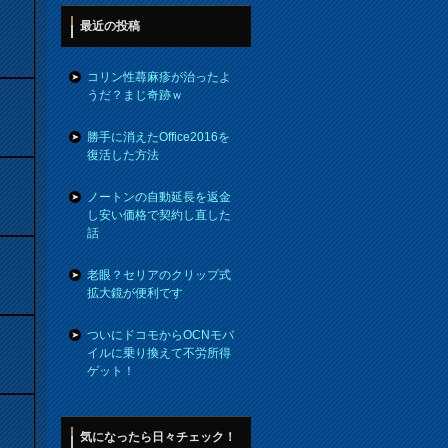
最近の投稿
コリン性蕁麻疹が治ったよ
うだ？まじ奇跡ｗ
勝手に消えたOffice2016を
復活した方法
ノートンの自動延長を返金
し安い価格で契約し直した
話
老眼？セリアのクリップ式
拡大鏡が便利です
ついにドコモからOCNモバ
イルに乗り換えて不労所得
ゲット！
気になったら日々チェック！