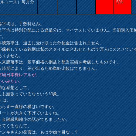
アルコース）毎月分
5%
型
得平均は、手数料込み。
得平均は特別分配による返還分は、マイナスしていません。当初購入価
す。
本騰落率は、過去に受け取った分配金は含まれません。
が保有している銘柄は私のスタイルに合わせたもので万人にススメてい
ありません。
入来騰落率は、基準価格の損益と配当実績を考慮したものです。
時期により、差が出るため単純比較はできません。
市場日本株レアルが、
いいみたい。
的な感想として、
にも頑張っているなという印象。
EITは、
わらず一直線の横ばいですか。
リートが大きく下げていますね。
、金融緩和縮小の話ができましたか。
出てくるなんて、
ナンキさんの発言は、もはや効き目なし？