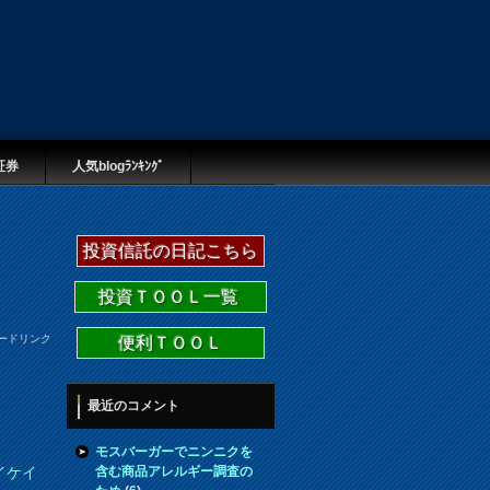
証券
人気blogﾗﾝｷﾝｸﾞ
投資信託の日記こちら
投資ＴＯＯＬ一覧
ードリンク
便利ＴＯＯＬ
最近のコメント
モスバーガーでニンニクを
含む商品アレルギー調査の
イケイ