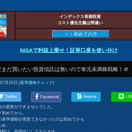
インデックス長期投資
コスト優先主義は間違い
＞＞初めての方
NISAで利益上乗せ！証券口座を使い分け
だまだ買いたい投資信託は無いので単元未満株戦略！＠
年07月25日
[
基準価格チェック
]
Twitter
Hatena
LI
Facebook
分の更新ができませんでした。
グ初めてから、
の基準価額が更新できなかったのは初めてかも
ため、
価額は、前回比にしております。