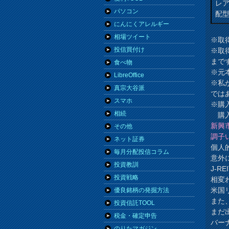
レ
パソコン
配
にんにくアレルギー
相場ツイート
※取
投信買付け
※取
まで
食べ物
※元
LibreOffice
※私
真宗大谷派
では
スマホ
※購
相続
購入
新興
その他
調子
ネット証券
個人
毎月分配投信コラム
意外
投資教訓
J-R
投資戦略
相変
米国
優良銘柄の発掘方法
また
投資信託TOOL
まだ
税金・確定申告
バー
のりたマガジン