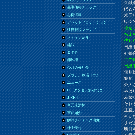
金融
基準価格チェック
ほと
米国
お得情報
QE
アセットアロケーション
今週
注目新設ファンド
ちま
メディア紹介
少し
趣味
日経
ＥＴＦ
好都
この
節約術
日経
今月の分配金
個別
ブラジル市場コラム
結局
ニュース
外人
IT・アクセス解析など
やは
為替
J-REIT
それ
単元未満株
正直
書籍紹介
そん
解約タイミング研究
まだ
株主優待
明日