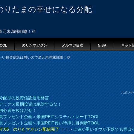
のりたまの幸せになる分配
単元未満株戦略！＠
OOL
のりたマガジン
メルマガ目次
NISA
ネット
たい投資信託は無いので単元未満株戦略！＠
スポンサ
分配型の投資信託運用格言
デックス長期投資は絶対するな！
初心者を抜けだせ！
員プレゼント企画＞米国REITシステムトレードTOOL
員プレゼント企画＞米国REIT買い時押し目判断TOOL
8 07:05 のりたマガジン配信完了
＝＝＞
上値が重いダウが下落でも実は