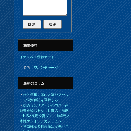
株主優待
イオン株主優待カード
参考：
ワオンチャージ
最新のコラム
・
株と債権／国内と海外アセッ
トで投資信託を選択する
・
投資信託リターンのコスト高
影響を論じるな！世間の大誤解
・
NISA長期投資ダメ！山崎元／
水瀬ケンイチ／カンチュンド
・
利益確定と損失確定が悪い？