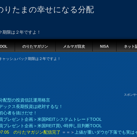
のりたまの幸せになる分配
ク期限は２年ですよ！
OOL
のりたマガジン
メルマガ目次
NISA
ネット
キャッシュバック期限は２年ですよ！
スポンサ
分配型の投資信託運用格言
デックス長期投資は絶対するな！
初心者を抜けだせ！
員プレゼント企画＞米国REITシステムトレードTOOL
員プレゼント企画＞米国REIT買い時押し目判断TOOL
8 07:05 のりたマガジン配信完了
＝＝＞
上値が重いダウが下落でも実は