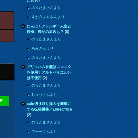
ため
(
6
)
のりたまさんより
すかタヌキさんより
にんにくアレルギー人生と
後悔。痩せの原因も？
(
8
)
のりたまさんより
あみさんより
のりたまさんより
プリマハム香薫はニンニク
！
を使用！アルトバイエルン
は不使用
(
2
)
のりたまさんより
じゅうさんより
NE
calc切り取り挿入を簡単に
する拡張機能／LibreOffice
(
2
)
のりたまさんより
プーーさんより