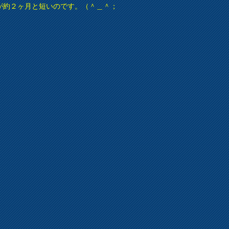
が約２ヶ月と短いのです。（＾＿＾；