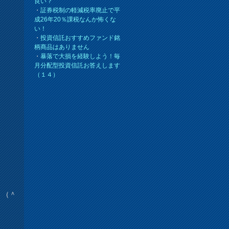
良い？
・
証券税制の軽減税率廃止で平
成26年20％課税なんか怖くな
い！
・
投資信託おすすめファンド銘
柄商品はありません
・
暴落で大損を経験しよう！毎
月分配型投資信託お答えします
（１４）
。（＾