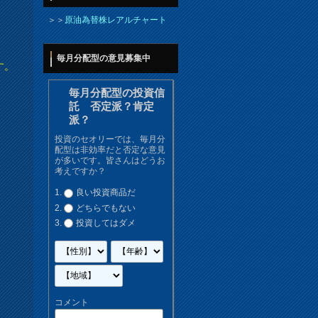
＞＞
原油為替株レアルチャート
毎月分配型の意見募集中
す。
毎月分配型の投資信
託 否定派？肯定
派？
投資のセオリーでは、毎月分
配型は非効率だと否定な意見
が多いです。皆さんはどうお
考えですか？
良い投資商品だ
どちらでもない
投資してはダメ
コメント