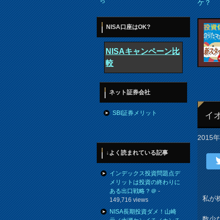
ら
ケ？
NISA口座はOK?
NISAキャンペーン比
較
ネット証券会社
SBI証券メリット
イ
2015
↓よく読まれている記事
インデックス投資問題点デ
メリットは投資の終わりに
ある出口戦略？＠
-
私が
149,716 views
NISA長期投資ダメ！山崎
数少