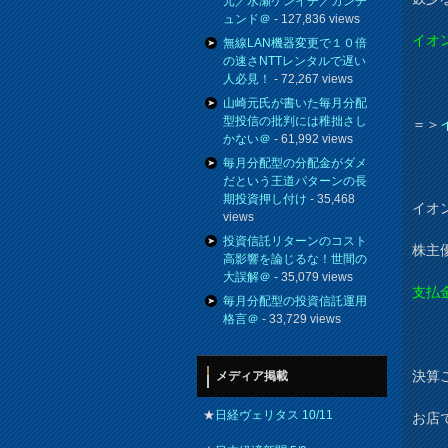
元／水瀬ケンイチ／カンチ
ュンド＠
- 127,836 views
イオ
無線LAN機器変更で１０倍
の速さNTTレンタルで遅い
人必見！
- 72,267 views
山崎元氏が書いた毎月分配
型投信の批判には稚拙さし
＝＞
かない＠
- 61,992 views
毎月分配型の分配金がダメ
だという王道パターンの長
期投資押し付け
- 35,468
イオ
views
投資信託リターンのコスト
株主
高影響を論じるな！世間の
大誤解＠
- 35,079 views
支払
毎月分配型の投資信託運用
格言＠
- 33,729 views
決算
メディア掲載
★
日経ヴェリタス 10/11
お店