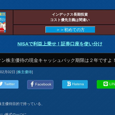
インデックス長期投資
コスト優先主義は間違い
＞＞初めての方
NISAで利益上乗せ！証券口座を使い分け
オン株主優待の現金キャッシュバック期限は２年ですよ
年02月02日
[
株主優待
]
Twitter
Hatena
LI
Facebook
株主優待目的で持っている、
ない株式の一つに、