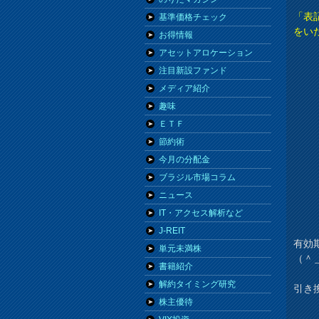
「表
基準価格チェック
をい
お得情報
アセットアロケーション
注目新設ファンド
メディア紹介
趣味
ＥＴＦ
節約術
今月の分配金
ブラジル市場コラム
ニュース
IT・アクセス解析など
J-REIT
有効
単元未満株
（＾
書籍紹介
解約タイミング研究
引き
株主優待