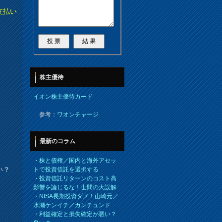
支払い
株主優待
イオン株主優待カード
参考：
ワオンチャージ
最新のコラム
・
株と債権／国内と海外アセッ
い？
トで投資信託を選択する
・
投資信託リターンのコスト高
影響を論じるな！世間の大誤解
・
NISA長期投資ダメ！山崎元／
水瀬ケンイチ／カンチュンド
・
利益確定と損失確定が悪い？