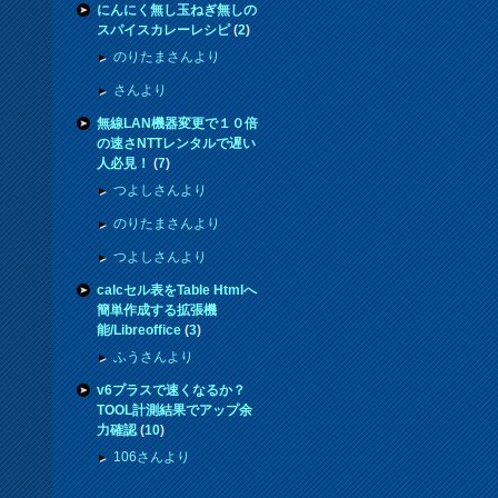
にんにく無し玉ねぎ無しの
スパイスカレーレシピ
(
2
)
のりたまさんより
さんより
無線LAN機器変更で１０倍
の速さNTTレンタルで遅い
人必見！
(
7
)
つよしさんより
のりたまさんより
つよしさんより
calcセル表をTable Htmlへ
簡単作成する拡張機
能/Libreoffice
(
3
)
ふうさんより
v6プラスで速くなるか？
TOOL計測結果でアップ余
力確認
(
10
)
106さんより