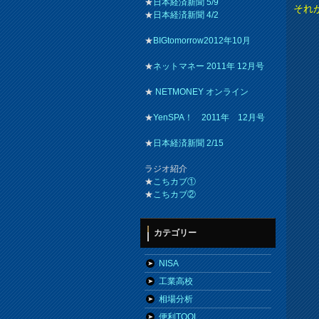
★
日本経済新聞 5/9
それ
★
日本経済新聞 4/2
★
BIGtomorrow2012年10月
★
ネットマネー 2011年 12月号
★
NETMONEY オンライン
★
YenSPA！ 2011年 12月号
★
日本経済新聞 2/15
ラジオ紹介
★
こちカブ①
★
こちカブ②
カテゴリー
NISA
工業高校
相場分析
便利TOOL