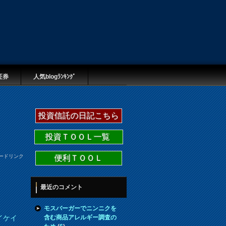
証券
人気blogﾗﾝｷﾝｸﾞ
投資信託の日記こちら
投資ＴＯＯＬ一覧
ードリンク
便利ＴＯＯＬ
最近のコメント
モスバーガーでニンニクを
含む商品アレルギー調査の
イケイ