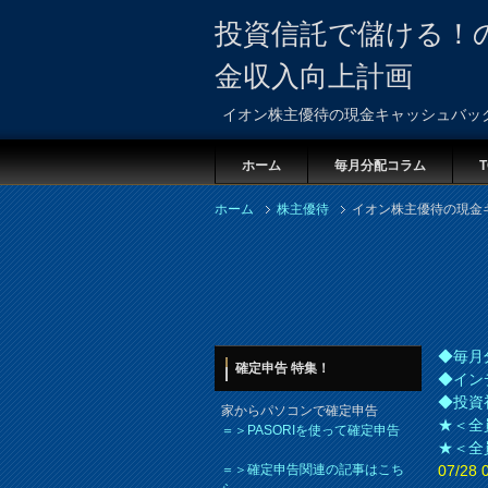
投資信託で儲ける！
金収入向上計画
イオン株主優待の現金キャッシュバッ
ホーム
毎月分配コラム
T
ホーム
株主優待
イオン株主優待の現金
◆毎月
確定申告 特集！
◆イン
◆投資
家からパソコンで確定申告
★＜全
＝＞PASORIを使って確定申告
★＜全
＝＞確定申告関連の記事はこち
07/2