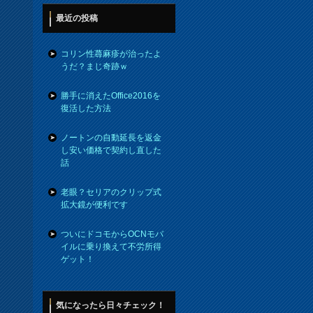
最近の投稿
コリン性蕁麻疹が治ったよ
うだ？まじ奇跡ｗ
勝手に消えたOffice2016を
復活した方法
ノートンの自動延長を返金
し安い価格で契約し直した
話
老眼？セリアのクリップ式
拡大鏡が便利です
ついにドコモからOCNモバ
イルに乗り換えて不労所得
ゲット！
気になったら日々チェック！