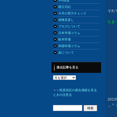
VIX投資
積立日記
それ
今月の実力チェック
保険見直し
たま
ブログについて
日本市場コラム
欧州市場
米国市場コラム
金について
過去記事を見る
＝＞
投資信託の過去成績を見る
ときの注意点
20
＿＾