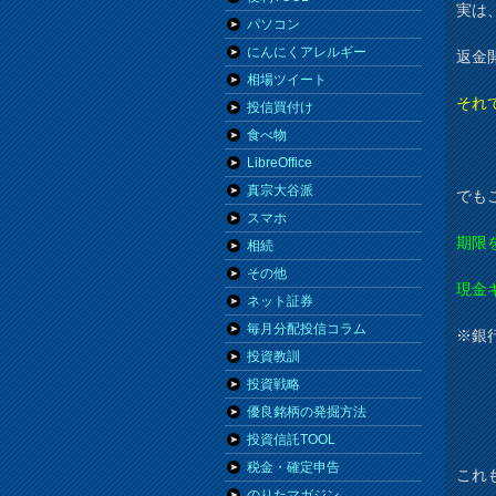
実は
パソコン
にんにくアレルギー
返金
相場ツイート
それ
投信買付け
食べ物
LibreOffice
真宗大谷派
でも
スマホ
期限
相続
その他
現金
ネット証券
毎月分配投信コラム
※銀
投資教訓
投資戦略
優良銘柄の発掘方法
投資信託TOOL
税金・確定申告
これ
のりたマガジン