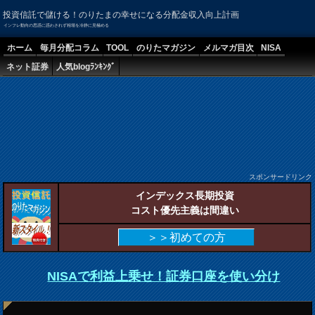
投資信託で儲ける！のりたまの幸せになる分配金収入向上計画
インフレ動向の思惑に惑わされず相場を冷静に見極める
ホーム
毎月分配コラム
TOOL
のりたマガジン
メルマガ目次
NISA
ネット証券
人気blogﾗﾝｷﾝｸﾞ
スポンサードリンク
インデックス長期投資
コスト優先主義は間違い
＞＞初めての方
NISAで利益上乗せ！証券口座を使い分け