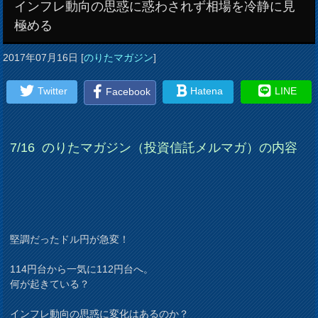
インフレ動向の思惑に惑わされず相場を冷静に見
極める
2017年07月16日
[
のりたマガジン
]
Twitter
Hatena
LINE
Facebook
7/16
のりたマガジン（投資信託メルマガ）の内容
堅調だったドル円が急変！
114円台から一気に112円台へ。
何が起きている？
インフレ動向の思惑に変化はあるのか？