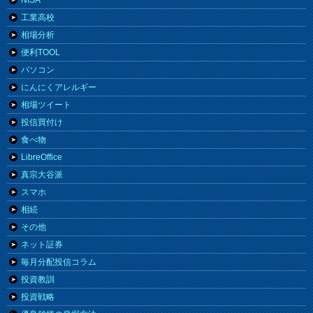
NISA
工業高校
相場分析
便利TOOL
パソコン
にんにくアレルギー
相場ツイート
投信買付け
食べ物
LibreOffice
真宗大谷派
スマホ
相続
その他
ネット証券
毎月分配投信コラム
投資教訓
投資戦略