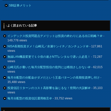
SBI証券メリット
↓よく読まれている記事
インデックス投資問題点デメリットは投資の終わりにある出口戦略？＠
-
149,776 views
NISA長期投資ダメ！山崎元／水瀬ケンイチ／カンチュンド＠
- 127,861
views
無線LAN機器変更で１０倍の速さNTTレンタルで遅い人必見！
- 72,287
views
山崎元氏が書いた毎月分配型投信の批判には稚拙さしかない＠
- 62,015
views
毎月分配型の分配金がダメだという王道パターンの長期投資押し付け
-
35,488 views
投資信託リターンのコスト高影響を論じるな！世間の大誤解＠
- 35,103
views
毎月分配型の投資信託運用格言＠
- 33,752 views