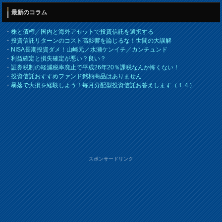
最新のコラム
・
株と債権／国内と海外アセットで投資信託を選択する
・
投資信託リターンのコスト高影響を論じるな！世間の大誤解
・
NISA長期投資ダメ！山崎元／水瀬ケンイチ／カンチュンド
・
利益確定と損失確定が悪い？良い？
・
証券税制の軽減税率廃止で平成26年20％課税なんか怖くない！
・
投資信託おすすめファンド銘柄商品はありません
・
暴落で大損を経験しよう！毎月分配型投資信託お答えします（１４）
スポンサードリンク