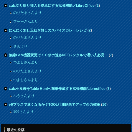
calc切り取り挿入を簡単にする拡張機能／LibreOffice
(
2
)
のりたまさんより
プーーさんより
にんにく無し玉ねぎ無しのスパイスカレーレシピ
(
2
)
のりたまさんより
さんより
無線LAN機器変更で１０倍の速さNTTレンタルで遅い人必見！
(
7
)
つよしさんより
のりたまさんより
つよしさんより
calcセル表をTable Htmlへ簡単作成する拡張機能/Libreoffice
(
3
)
ふうさんより
v6プラスで速くなるか？TOOL計測結果でアップ余力確認
(
10
)
106さんより
最近の投稿