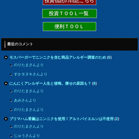
投資信託の日記こちら
投資ＴＯＯＬ一覧
便利ＴＯＯＬ
最近のコメント
モスバーガーでニンニクを含む商品アレルギー調査のため
(
6
)
のりたまさんより
すかタヌキさんより
にんにくアレルギー人生と後悔。痩せの原因も？
(
8
)
のりたまさんより
あみさんより
のりたまさんより
プリマハム香薫はニンニクを使用！アルトバイエルンは不使用
(
2
)
のりたまさんより
じゅうさんより