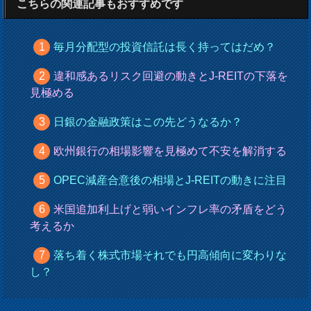
こちらの関連記事もおすすめです
毎月分配型の投資信託は長く持ってはだめ？
違和感あるリスク回避の動きとJ-REITの下落を
見極める
日銀の金融政策はこの先どうなるか？
欧州銀行の相場影響を見極めて不安を解消する
OPEC減産合意後の相場とJ-REITの動きに注目
米国追加利上げと弱いインフレ率の矛盾をどう
考えるか
落ち着く株式市場それでも円高傾向に変わりな
し？