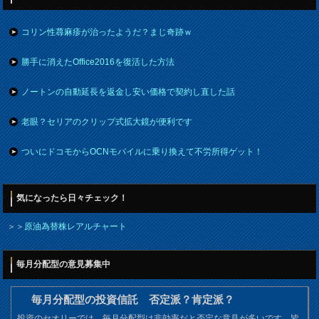
コリン性蕁麻疹が治ったようだ？まじ奇跡ｗ
勝手に消えたOffice2016を復活した方法
ノートンの自動延長を返金し安い価格で契約し直した話
老眼？セリアのクリップ式拡大鏡が便利です
ついにドコモからOCNモバイルに乗り換えて不労所得ゲット！
気になったら日々チェック！
＞＞
原油為替株レアルチャート
毎月分配型の意見募集中
毎月分配型の投資信託 否定派？肯定派？
投資のセオリーでは、毎月分配型は非効率だと否定な意見が多いです。皆