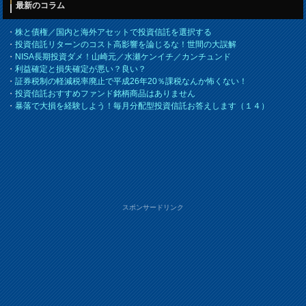
最新のコラム
・
株と債権／国内と海外アセットで投資信託を選択する
・
投資信託リターンのコスト高影響を論じるな！世間の大誤解
・
NISA長期投資ダメ！山崎元／水瀬ケンイチ／カンチュンド
・
利益確定と損失確定が悪い？良い？
・
証券税制の軽減税率廃止で平成26年20％課税なんか怖くない！
・
投資信託おすすめファンド銘柄商品はありません
・
暴落で大損を経験しよう！毎月分配型投資信託お答えします（１４）
スポンサードリンク