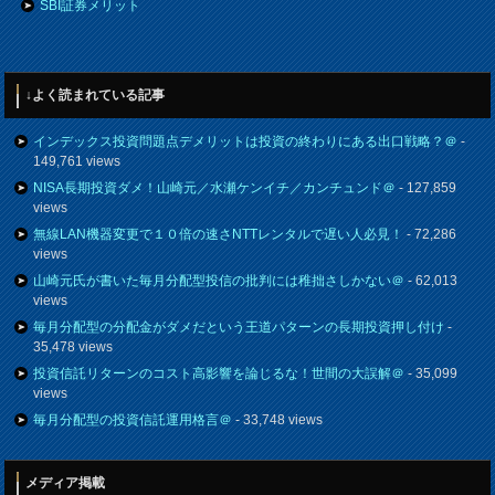
SBI証券メリット
↓よく読まれている記事
インデックス投資問題点デメリットは投資の終わりにある出口戦略？＠
-
149,761 views
NISA長期投資ダメ！山崎元／水瀬ケンイチ／カンチュンド＠
- 127,859
views
無線LAN機器変更で１０倍の速さNTTレンタルで遅い人必見！
- 72,286
views
山崎元氏が書いた毎月分配型投信の批判には稚拙さしかない＠
- 62,013
views
毎月分配型の分配金がダメだという王道パターンの長期投資押し付け
-
35,478 views
投資信託リターンのコスト高影響を論じるな！世間の大誤解＠
- 35,099
views
毎月分配型の投資信託運用格言＠
- 33,748 views
メディア掲載