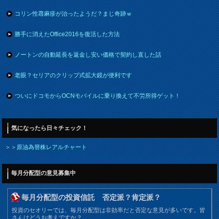
コリン性蕁麻疹が治ったようだ？まじ奇跡ｗ
勝手に消えたOffice2016を復活した方法
ノートンの自動延長を返金し安い価格で契約し直した話
老眼？セリアのクリップ式拡大鏡が便利です
ついにドコモからOCNモバイルに乗り換えて不労所得ゲット！
気になったら日々チェック！
＞＞
原油為替株レアルチャート
毎月分配型の意見募集中
毎月分配型の投資信託 否定派？肯定派？
投資のセオリーでは、毎月分配型は非効率だと否定な意見が多いです。皆
さんはどうお考えですか？