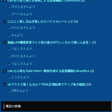
calc切り取り挿入を簡単にする拡張機能／LibreOffice
(
2
)
のりたまさんより
プーーさんより
にんにく無し玉ねぎ無しのスパイスカレーレシピ
(
2
)
のりたまさんより
さんより
無線LAN機器変更で１０倍の速さNTTレンタルで遅い人必見！
(
7
)
つよしさんより
のりたまさんより
つよしさんより
calcセル表をTable Htmlへ簡単作成する拡張機能/Libreoffice
(
3
)
ふうさんより
v6プラスで速くなるか？TOOL計測結果でアップ余力確認
(
10
)
106さんより
最近の投稿