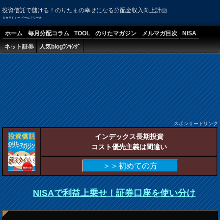
投資信託で儲ける！のりたまの幸せになる分配金収入向上計画
タカラトミー ビールアワー＠
ホーム
毎月分配コラム
TOOL
のりたマガジン
メルマガ目次
NISA
ネット証券
人気blogﾗﾝｷﾝｸﾞ
スポンサードリンク
インデックス長期投資
コスト優先主義は間違い
＞＞初めての方
NISAで利益上乗せ！証券口座を使い分け