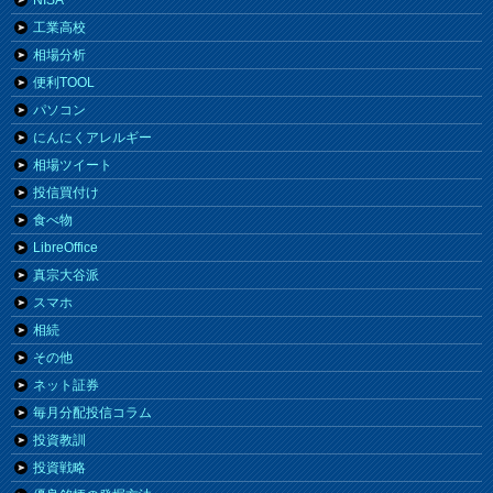
NISA
工業高校
相場分析
便利TOOL
パソコン
にんにくアレルギー
相場ツイート
投信買付け
食べ物
LibreOffice
真宗大谷派
スマホ
相続
その他
ネット証券
毎月分配投信コラム
投資教訓
投資戦略