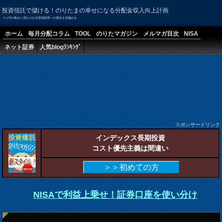
投資信託で儲ける！のりたまの幸せになる分配金収入向上計画
ドル円の動きに惑わされず貿易戦争への懸念を見極める
ホーム
毎月分配コラム
TOOL
のりたマガジン
メルマガ目次
NISA
ネット証券
人気blogﾗﾝｷﾝｸﾞ
スポンサードリンク
インデックス長期投資
コスト優先主義は間違い
＞＞初めての方
NISAで利益上乗せ！証券口座を使い分け