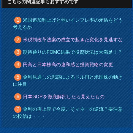
こちらの関連記事もおすすめです
米国追加利上げと弱いインフレ率の矛盾をどう
考えるか
米税制改革法案の成立で起きた変化を見逃すな
期待通りのFOMC結果で投資状況は大満足！？
円高と日本株高の違和感と投資戦略の変更
金利見通しの思惑によるドル円と米国株の動き
に注目
日本GDPを徹底解剖したら見えたもの
金利の再上昇で今度こそマネーの逆流？要注意
の投信は・・・