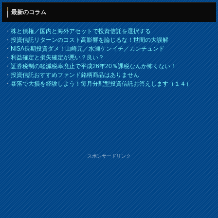
最新のコラム
・
株と債権／国内と海外アセットで投資信託を選択する
・
投資信託リターンのコスト高影響を論じるな！世間の大誤解
・
NISA長期投資ダメ！山崎元／水瀬ケンイチ／カンチュンド
・
利益確定と損失確定が悪い？良い？
・
証券税制の軽減税率廃止で平成26年20％課税なんか怖くない！
・
投資信託おすすめファンド銘柄商品はありません
・
暴落で大損を経験しよう！毎月分配型投資信託お答えします（１４）
スポンサードリンク