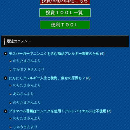
投資信託の日記こちら
投資ＴＯＯＬ一覧
便利ＴＯＯＬ
最近のコメント
モスバーガーでニンニクを含む商品アレルギー調査のため
(
6
)
のりたまさんより
すかタヌキさんより
にんにくアレルギー人生と後悔。痩せの原因も？
(
8
)
のりたまさんより
あみさんより
のりたまさんより
プリマハム香薫はニンニクを使用！アルトバイエルンは不使用
(
2
)
のりたまさんより
じゅうさんより