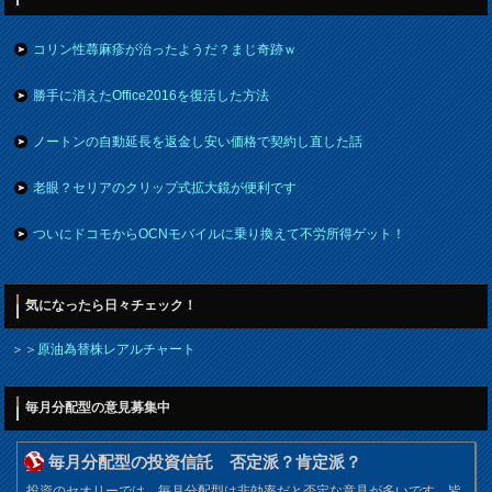
コリン性蕁麻疹が治ったようだ？まじ奇跡ｗ
勝手に消えたOffice2016を復活した方法
ノートンの自動延長を返金し安い価格で契約し直した話
老眼？セリアのクリップ式拡大鏡が便利です
ついにドコモからOCNモバイルに乗り換えて不労所得ゲット！
気になったら日々チェック！
＞＞
原油為替株レアルチャート
毎月分配型の意見募集中
毎月分配型の投資信託 否定派？肯定派？
投資のセオリーでは、毎月分配型は非効率だと否定な意見が多いです。皆