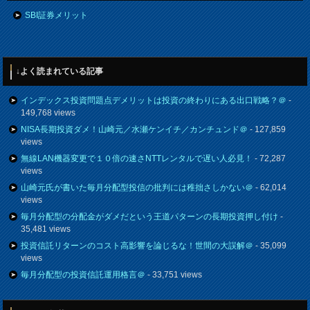
SBI証券メリット
↓よく読まれている記事
インデックス投資問題点デメリットは投資の終わりにある出口戦略？＠
-
149,768 views
NISA長期投資ダメ！山崎元／水瀬ケンイチ／カンチュンド＠
- 127,859
views
無線LAN機器変更で１０倍の速さNTTレンタルで遅い人必見！
- 72,287
views
山崎元氏が書いた毎月分配型投信の批判には稚拙さしかない＠
- 62,014
views
毎月分配型の分配金がダメだという王道パターンの長期投資押し付け
-
35,481 views
投資信託リターンのコスト高影響を論じるな！世間の大誤解＠
- 35,099
views
毎月分配型の投資信託運用格言＠
- 33,751 views