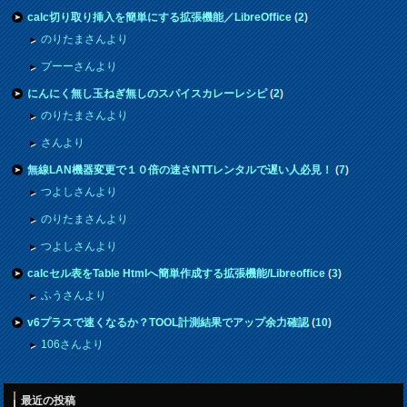
calc切り取り挿入を簡単にする拡張機能／LibreOffice
(
2
)
のりたまさんより
プーーさんより
にんにく無し玉ねぎ無しのスパイスカレーレシピ
(
2
)
のりたまさんより
さんより
無線LAN機器変更で１０倍の速さNTTレンタルで遅い人必見！
(
7
)
つよしさんより
のりたまさんより
つよしさんより
calcセル表をTable Htmlへ簡単作成する拡張機能/Libreoffice
(
3
)
ふうさんより
v6プラスで速くなるか？TOOL計測結果でアップ余力確認
(
10
)
106さんより
最近の投稿