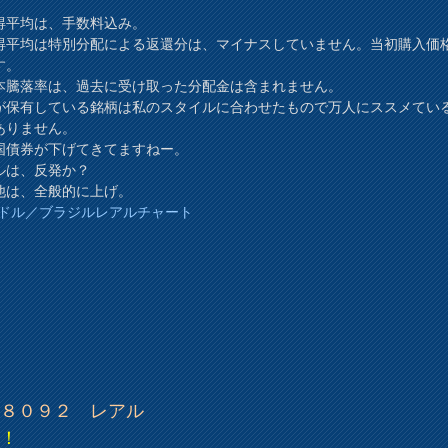
得平均は、手数料込み。
得平均は特別分配による返還分は、マイナスしていません。当初購入価
す。
本騰落率は、過去に受け取った分配金は含まれません。
が保有している銘柄は私のスタイルに合わせたもので万人にススメてい
ありません。
国債券が下げてきてますねー。
ルは、反発か？
他は、全般的に上げ。
Sドル／ブラジルレアルチャート
．８０９２ レアル
ぉ！