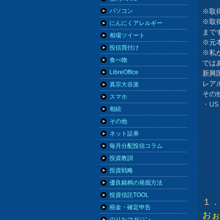
※取
パソコン
※取
にんにくアレルギー
まで
相場ツイート
※元
投信買付け
※私
食べ物
では
LibreOffice
新興
レア
真宗大谷派
その
スマホ
・U
相続
その他
ネット証券
毎月分配投信コラム
投資教訓
投資戦略
優良銘柄の発掘方法
投資信託TOOL
１
税金・確定申告
お
のりたマガジン