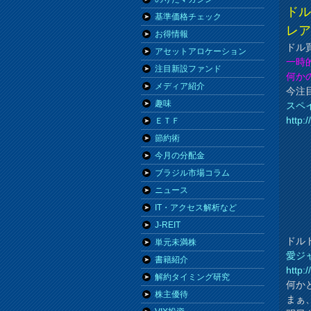
ド
基準価格チェック
レ
お得情報
ドル
アセットアロケーション
一時
注目新設ファンド
何か
メディア紹介
今注
趣味
スペ
http:
ＥＴＦ
節約術
今月の分配金
ブラジル市場コラム
ニュース
IT・アクセス解析など
J-REIT
ドル
単元未満株
愛ジ
書籍紹介
http:
解約タイミング研究
何か
株主優待
まぁ