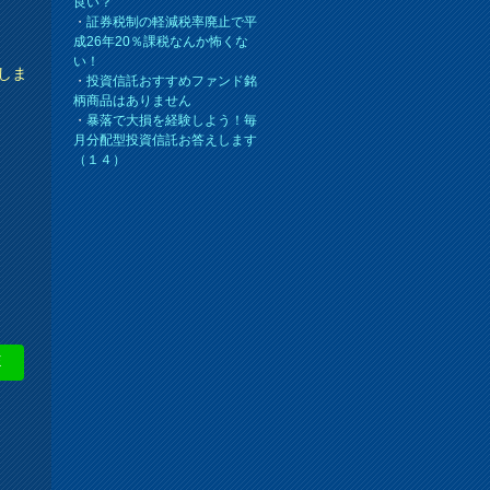
良い？
・
証券税制の軽減税率廃止で平
成26年20％課税なんか怖くな
い！
しま
・
投資信託おすすめファンド銘
柄商品はありません
・
暴落で大損を経験しよう！毎
月分配型投資信託お答えします
（１４）
E