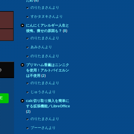
ため
(
6
)
のりたまさんより
すかタヌキさんより
にんにくアレルギー人生と
後悔。痩せの原因も？
(
8
)
のりたまさんより
あみさんより
のりたまさんより
プリマハム香薫はニンニク
＠
を使用！アルトバイエルン
は不使用
(
2
)
のりたまさんより
じゅうさんより
NE
calc切り取り挿入を簡単に
する拡張機能／LibreOffice
(
2
)
のりたまさんより
プーーさんより