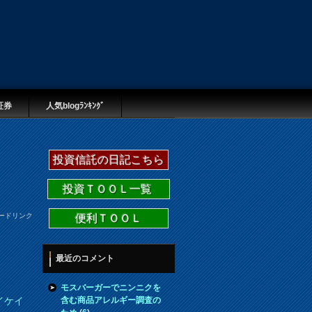
証券
人気blogﾗﾝｷﾝｸﾞ
投資信託の日記こちら
投資ＴＯＯＬ一覧
ードリンク
便利ＴＯＯＬ
最近のコメント
モスバーガーでニンニクを
含む商品アレルギー調査の
イケイ