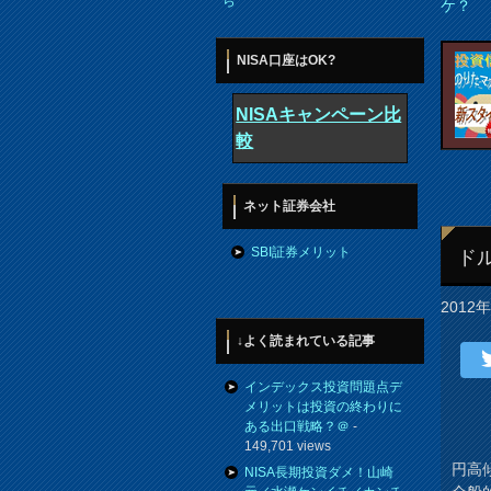
ら
ケ？
NISA口座はOK?
NISAキャンペーン比
較
ネット証券会社
SBI証券メリット
ド
2012
↓よく読まれている記事
インデックス投資問題点デ
メリットは投資の終わりに
ある出口戦略？＠
-
149,701 views
円高
NISA長期投資ダメ！山崎