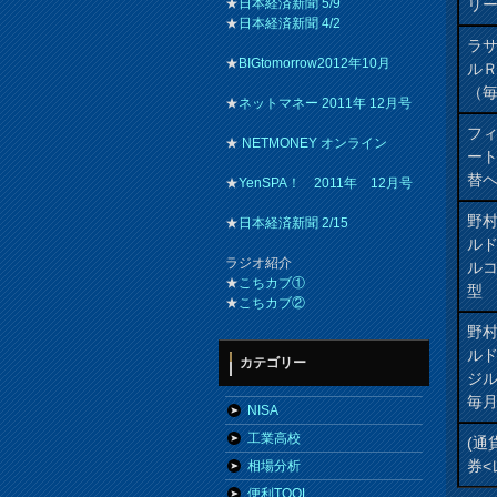
リ
★
日本経済新聞 5/9
★
日本経済新聞 4/2
ラ
★
BIGtomorrow2012年10月
ル
（
★
ネットマネー 2011年 12月号
フィ
★
NETMONEY オンライン
ート
替ヘ
★
YenSPA！ 2011年 12月号
野
★
日本経済新聞 2/15
ル
ラジオ紹介
ル
★
こちカブ①
型
★
こちカブ②
野
ル
カテゴリー
ジ
毎
NISA
工業高校
(通
券<
相場分析
便利TOOL