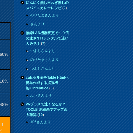
にんにく無し玉ねぎ無しの
スパイスカレーレシピ
(
2
)
のりたまさんより
さんより
無線LAN機器変更で１０倍
の速さNTTレンタルで遅い
人必見！
(
7
)
つよしさんより
.60%
のりたまさんより
つよしさんより
calcセル表をTable Htmlへ
.18%
簡単作成する拡張機
能/Libreoffice
(
3
)
ふうさんより
.48%
v6プラスで速くなるか？
TOOL計測結果でアップ余
力確認
(
10
)
106さんより
.1
%