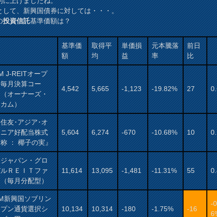
的に上げましたね。
として、新興国債券に対しては・・・。
の
投資信託
基準価額は？
基準価
取得平
単価損
元本騰落
前日
額
均
益
率
比
M J-REITオープ
（毎月決算コー
4,542
5,665
-1,123
-19.82%
27
0
）（オーナーズ・
ンカム）
住友･アジア･オ
アニア好配当株式
5,604
6,274
-670
-10.68%
10
0
称 ： 椰子の実』
保ジャパン・グロ
バルＲＥＩＴファ
11,614
13,095
-1,481
-11.31%
55
0
ド（毎月分配型）
AM新興国ソブリン
-0
ープン通貨選択シ
10,134
10,314
-180
-1.75%
-16
6