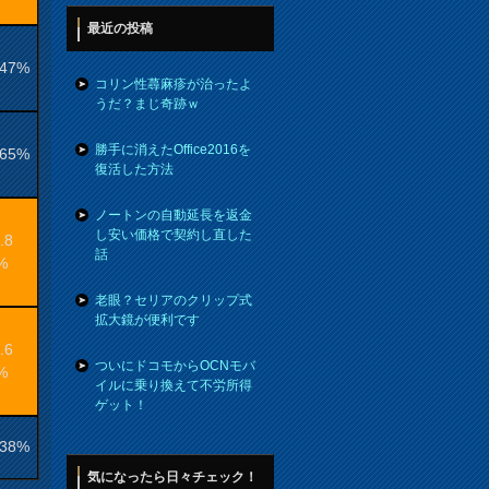
最近の投稿
.47%
コリン性蕁麻疹が治ったよ
うだ？まじ奇跡ｗ
勝手に消えたOffice2016を
.65%
復活した方法
ノートンの自動延長を返金
し安い価格で契約し直した
.8
話
%
老眼？セリアのクリップ式
拡大鏡が便利です
.6
ついにドコモからOCNモバ
%
イルに乗り換えて不労所得
ゲット！
.38%
気になったら日々チェック！