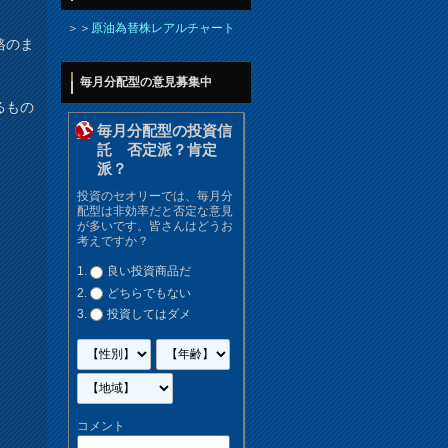
＞＞
原油為替株レアルチャート
格のま
毎月分配型の意見募集中
るもの
毎月分配型の投資信
託 否定派？肯定
派？
投資のセオリーでは、毎月分
配型は非効率だと否定な意見
が多いです。皆さんはどうお
考えですか？
良い投資商品だ
どちらでもない
投資してはダメ
コメント