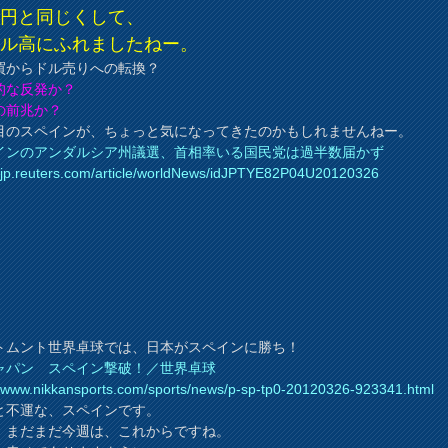
ル円と同じくして、
アル高にふれましたねー。
買からドル売りへの転換？
的な反発か？
の前兆か？
目のスペインが、ちょっと気になってきたのかもしれませんねー。
インのアンダルシア州議選、首相率いる国民党は過半数届かず
//jp.reuters.com/article/worldNews/idJPTYE82P04U20120326
トムント世界卓球では、日本がスペインに勝ち！
ャパン スペイン撃破！／世界卓球
//www.nikkansports.com/sports/news/p-sp-tp0-20120326-923341.html
と不運な、スペインです。
、まだまだ今週は、これからですね。