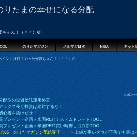
のりたまの幸せになる分配
愛ちゃん！（＾＾）＠
OOL
のりたマガジン
メルマガ目次
NISA
ネット
ペインに注目！やったぜ愛ちゃん！（＾＾）＠
スポンサ
分配型の投資信託運用格言
デックス長期投資は絶対するな！
初心者を抜けだせ！
員プレゼント企画＞米国REITシステムトレードTOOL
員プレゼント企画＞米国REIT買い時押し目判断TOOL
8 07:05 のりたマガジン配信完了
＝＝＞
上値が重いダウが下落でも実は