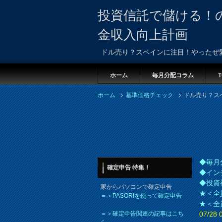
投資信託で儲ける！
金収入向上計画
ドル売り？スペインに注目！やったぜ
ホーム
毎月分配コラム
T
ホーム
基準価格チェック
ドル売り？ス
◆毎月
確定申告 特集！
◆イン
◆投資
家からパソコンで確定申告
★＜全
＝＞PASORIを使って確定申告
★＜全
＝＞確定申告関連の記事はこち
07/2