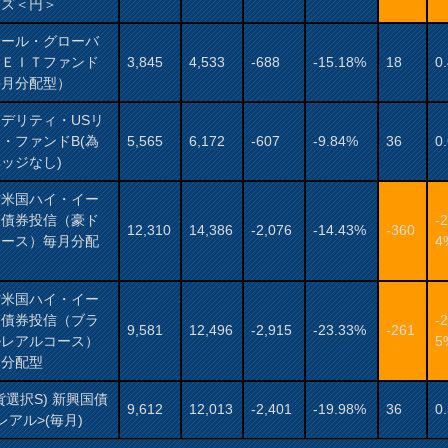
ーズ＜円＞
サール・グローバ
ＲＥＩＴファンド
3,845
4,533
-688
-15.18%
18
0
毎月分配型）
デリティ・USリ
・ファンドB(為
5,565
6,172
-607
-9.84%
36
0
ッジなし)
村米国ハイ・イー
ド債券投信（豪ド
-2
12,310
14,386
-2,076
-14.43%
-360
コース）毎月分配
4
村米国ハイ・イー
ド債券投信（ブラ
-2
9,581
12,496
-2,915
-23.33%
-261
ルレアルコース）
5
月分配型
貨選択S) 新興国債
9,612
12,013
-2,401
-19.98%
36
0
レアル>(毎月)