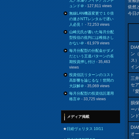
全般
元／水瀬ケンイチ／カンチ
ュンド＠
- 127,811 views
依然
今日
無線LAN機器変更で１０倍
の速さNTTレンタルで遅い
人必見！
- 72,253 views
山崎元氏が書いた毎月分配
型投信の批判には稚拙さし
かない＠
- 61,979 views
DIA
毎月分配型の分配金がダメ
ン
だという王道パターンの長
ス
期投資押し付け
- 35,463
イ
views
投資信託リターンのコスト
三井
高影響を論じるな！世間の
セ
大誤解＠
- 35,069 views
『愛
毎月分配型の投資信託運用
格言＠
- 33,725 views
損
ー
ン
メディア掲載
DI
★
日経ヴェリタス 10/11
オ