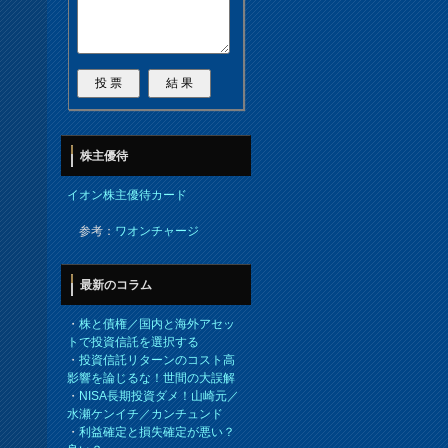
株主優待
イオン株主優待カード
参考：
ワオンチャージ
最新のコラム
・
株と債権／国内と海外アセッ
トで投資信託を選択する
・
投資信託リターンのコスト高
影響を論じるな！世間の大誤解
・
NISA長期投資ダメ！山崎元／
水瀬ケンイチ／カンチュンド
・
利益確定と損失確定が悪い？