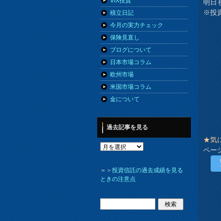
VIX投資
明日
※投
積立日記
今月の実力チェック
保険見直し
ブログについて
日本市場コラム
欧州市場
米国市場コラム
金について
過去記事を見る
★気
ペー
＝＞
投資信託の過去成績を見る
ときの注意点