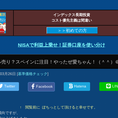
インデックス長期投資
コスト優先主義は間違い
＞＞初めての方
NISAで利益上乗せ！証券口座を使い分け
ル売り？スペインに注目！やったぜ愛ちゃん！（＾＾）
年03月26日
[
基準価格チェック
]
Twitter
Hatena
LI
Facebook
↑ 閲覧前に ぽちっとして頂けると幸せです。
傾向ですが、