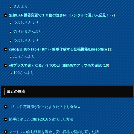
さんより
無線LAN機器変更で１０倍の速さNTTレンタルで遅い人必見！
(
7
)
つよしさんより
のりたまさんより
つよしさんより
calcセル表をTable Htmlへ簡単作成する拡張機能/Libreoffice
(
3
)
ふうさんより
v6プラスで速くなるか？TOOL計測結果でアップ余力確認
(
10
)
106さんより
最近の投稿
コリン性蕁麻疹が治ったようだ？まじ奇跡ｗ
勝手に消えたOffice2016を復活した方法
ノートンの自動延長を返金し安い価格で契約し直した話