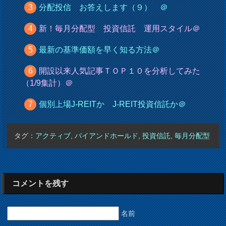
分配投信 お答えします（９） ＠
新！毎月分配型 投資信託 運用スタイル＠
最新の基準価額を早く知る方法＠
開設以来人気記事ＴＯＰ１０を分析してみた
（1/9集計）＠
個別上場J-REITか J-REIT投資信託か＠
タグ：
アクティブ
,
バイアンドホールド
,
投資信託
,
毎月分配型
コメントを残す
名前