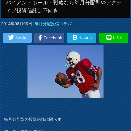
バイアンドホールド戦略なら毎月分配型やアクテ
ィブ投資信託は不向き
2014年08月06日
[
毎月分配投信コラム
]
Twitter
Hatena
LINE
Facebook
毎月分配型の投資信託に限らず、