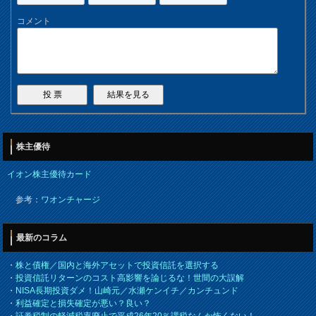
コメント
株主優待
イオン株主優待カード
参考：
ワオンチャージ
最新のコラム
・
株と債権／国内と海外アセットで投資信託を選択する
・
投資信託リターンのコスト高影響を論じるな！世間の大誤解
・
NISA長期投資ダメ！山崎元／水瀬ケンイチ／カンチュンド
・
利益確定と損失確定が悪い？良い？
・
証券税制の軽減税率廃止で平成26年20％課税なんか怖くない！