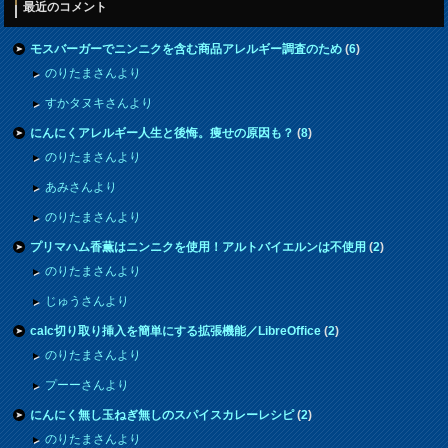
最近のコメント
モスバーガーでニンニクを含む商品アレルギー調査のため
(
6
)
のりたまさんより
すかタヌキさんより
にんにくアレルギー人生と後悔。痩せの原因も？
(
8
)
のりたまさんより
あみさんより
のりたまさんより
プリマハム香薫はニンニクを使用！アルトバイエルンは不使用
(
2
)
のりたまさんより
じゅうさんより
calc切り取り挿入を簡単にする拡張機能／LibreOffice
(
2
)
のりたまさんより
プーーさんより
にんにく無し玉ねぎ無しのスパイスカレーレシピ
(
2
)
のりたまさんより