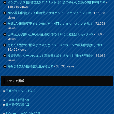
インデックス投資問題点デメリットは投資の終わりにある出口戦略？＠
-
149,719 views
NISA長期投資ダメ！山崎元／水瀬ケンイチ／カンチュンド＠
- 127,838
views
無線LAN機器変更で１０倍の速さNTTレンタルで遅い人必見！
- 72,268
views
山崎元氏が書いた毎月分配型投信の批判には稚拙さしかない＠
- 62,000
views
毎月分配型の分配金がダメだという王道パターンの長期投資押し付け
-
35,469 views
投資信託リターンのコスト高影響を論じるな！世間の大誤解＠
- 35,085
views
毎月分配型の投資信託運用格言＠
- 33,731 views
メディア掲載
★
日経ヴェリタス 10/11
★
日本経済新聞 5/9
★
日本経済新聞 4/2
★
BIGtomorrow2012年10月