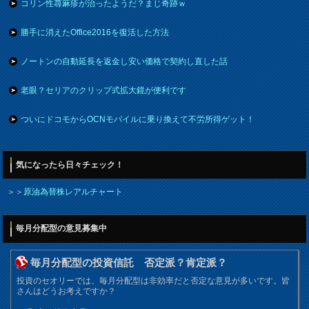
コリン性蕁麻疹が治ったようだ？まじ奇跡ｗ
勝手に消えたOffice2016を復活した方法
ノートンの自動延長を返金し安い価格で契約し直した話
老眼？セリアのクリップ式拡大鏡が便利です
ついにドコモからOCNモバイルに乗り換えて不労所得ゲット！
気になったら日々チェック！
＞＞
原油為替株レアルチャート
毎月分配型の意見募集中
毎月分配型の投資信託 否定派？肯定派？
投資のセオリーでは、毎月分配型は非効率だと否定な意見が多いです。皆
さんはどうお考えですか？