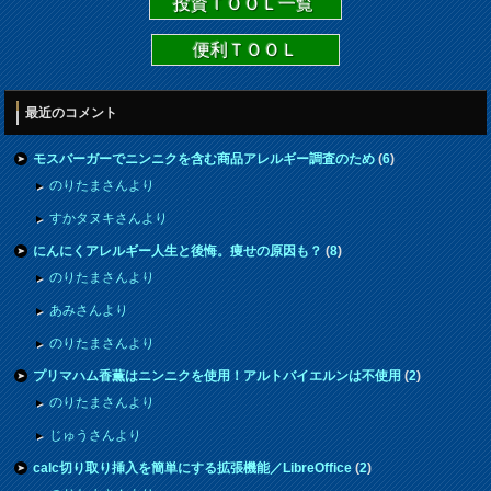
投資ＴＯＯＬ一覧
便利ＴＯＯＬ
最近のコメント
モスバーガーでニンニクを含む商品アレルギー調査のため
(
6
)
のりたまさんより
すかタヌキさんより
にんにくアレルギー人生と後悔。痩せの原因も？
(
8
)
のりたまさんより
あみさんより
のりたまさんより
プリマハム香薫はニンニクを使用！アルトバイエルンは不使用
(
2
)
のりたまさんより
じゅうさんより
calc切り取り挿入を簡単にする拡張機能／LibreOffice
(
2
)