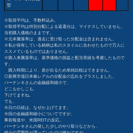
型
※取得平均は、手数料込み。
※取得平均は特別分配による返還分は、マイナスしていません。
当初購入価格のままです。
※元本騰落率は、過去に受け取った分配金は含まれません。
※私が保有している銘柄は私のスタイルに合わせたもので万人に
ススメているものではありません。
※購入来騰落率は、基準価格の損益と配当実績を考慮したもので
す。
購入時期により、差が出るため単純比較はできません。
◎新興市場日本株レアルの分配金の忘れをプラスしました。
バーナンキさんの金融緩和縮小で、
どこもかしこも、
下げてますね。
でも、
今日の日経は、なぜか上げてます。
今回の金融緩和縮小についてですが、
事前報道や、米国REITの反応。
バーナンキさんの発した少しのやり取りなどから、
縮小の雰囲気が漂っていたのは確かですが、