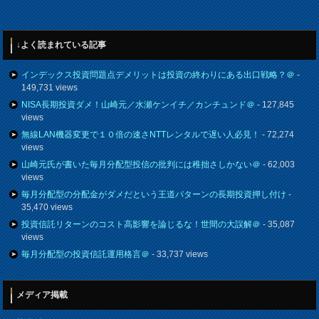
↓よく読まれている記事
インデックス投資問題点デメリットは投資の終わりにある出口戦略？＠
-
149,731 views
NISA長期投資ダメ！山崎元／水瀬ケンイチ／カンチュンド＠
- 127,845
views
無線LAN機器変更で１０倍の速さNTTレンタルで遅い人必見！
- 72,274
views
山崎元氏が書いた毎月分配型投信の批判には稚拙さしかない＠
- 62,003
views
毎月分配型の分配金がダメだという王道パターンの長期投資押し付け
-
35,470 views
投資信託リターンのコスト高影響を論じるな！世間の大誤解＠
- 35,087
views
毎月分配型の投資信託運用格言＠
- 33,737 views
メディア掲載