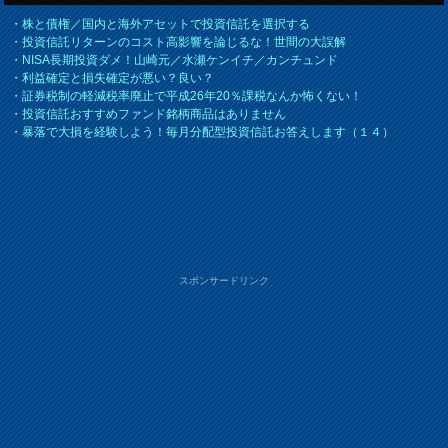
・
株と債権／国内と海外アセットで投資信託を選択する
・
投資信託リターンのコスト高影響を論じるな！世間の大誤解
・
NISA長期投資ダメ！山崎元／水瀬ケンイチ／カンチュンド
・
利益確定と損失確定が悪い？良い？
・
証券税制の軽減税率廃止で平成26年20％課税なんか怖くない！
・
投資信託おすすめファンド銘柄商品はありません
・
暴落で大損を経験しよう！毎月分配型投資信託お答えします（１４）
スポンサードリンク