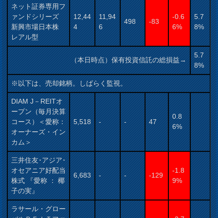
ネット証券専用フ
ァンドシリーズ
12,44
11,94
-0.6
5.7
498
-83
新興市場日本株
4
6
6%
8%
レアル型
5.7
（本日時点）保有投資信託の総損益→
8%
※以下は、売却銘柄。しばらく監視。
DIAM J－REITオ
ープン（毎月決算
0.8
コース）＜愛称：
5,518
-
-
47
6%
オーナーズ・イン
カム＞
三井住友･アジア･
オセアニア好配当
-1.8
6,683
-
-
-129
株式 『愛称 ： 椰
9%
子の実』
ラサール・グロー