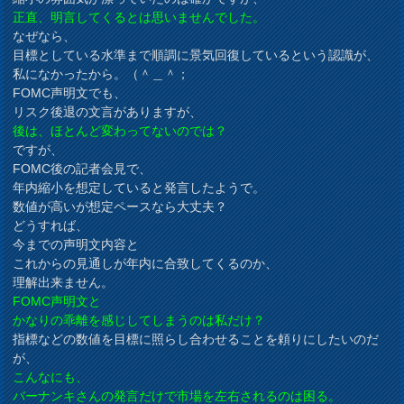
正直、明言してくるとは思いませんでした。
なぜなら、
目標としている水準まで順調に景気回復しているという認識が、
私になかったから。（＾＿＾；
FOMC声明文でも、
リスク後退の文言がありますが、
後は、ほとんど変わってないのでは？
ですが、
FOMC後の記者会見で、
年内縮小を想定していると発言したようで。
数値が高いが想定ペースなら大丈夫？
どうすれば、
今までの声明文内容と
これからの見通しが年内に合致してくるのか、
理解出来ません。
FOMC声明文と
かなりの乖離を感じしてしまうのは私だけ？
指標などの数値を目標に照らし合わせることを頼りにしたいのだ
が、
こんなにも、
バーナンキさんの発言だけで市場を左右されるのは困る。