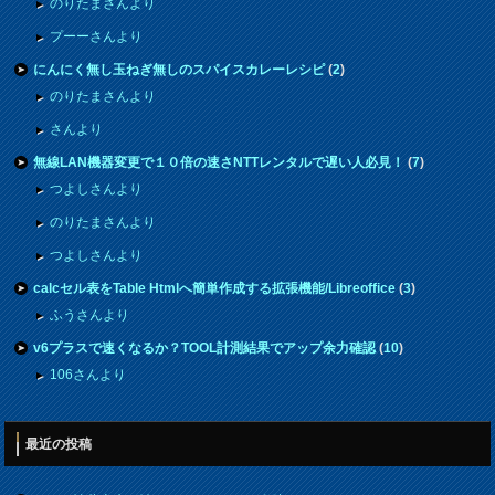
のりたまさんより
プーーさんより
にんにく無し玉ねぎ無しのスパイスカレーレシピ
(
2
)
のりたまさんより
さんより
無線LAN機器変更で１０倍の速さNTTレンタルで遅い人必見！
(
7
)
つよしさんより
のりたまさんより
つよしさんより
calcセル表をTable Htmlへ簡単作成する拡張機能/Libreoffice
(
3
)
ふうさんより
v6プラスで速くなるか？TOOL計測結果でアップ余力確認
(
10
)
106さんより
最近の投稿