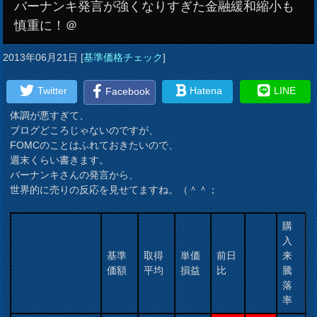
バーナンキ発言が強くなりすぎた金融緩和縮小も
慎重に！＠
2013年06月21日
[
基準価格チェック
]
Twitter
Hatena
LINE
Facebook
体調が悪すぎて、
ブログどころじゃないのですが、
FOMCのことはふれておきたいので、
週末くらい書きます。
バーナンキさんの発言から、
世界的に売りの反応を見せてますね。（＾＾；
購
入
基準
取得
単価
前日
来
価額
平均
損益
比
騰
落
率