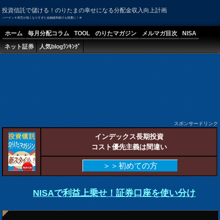
投資信託で儲ける！のりたまの幸せになる分配金収入向上計画
バーナンキ発言が強くなりすぎた金融緩和縮小も慎重に！＠
ホーム
毎月分配コラム
TOOL
のりたマガジン
メルマガ目次
NISA
ネット証券
人気blogﾗﾝｷﾝｸﾞ
スポンサードリンク
インデックス長期投資
コスト優先主義は間違い
＞＞初めての方
NISAで利益上乗せ！証券口座を使い分け