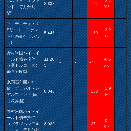
バルＲＥＩＴファ
-2.7
3,838
-
-
-110
ンド（毎月分配
9%
型）
フィデリティ・U
Sリート・ファン
-3.2
5,446
-
-
-180
ドB(為替ヘッジな
0%
し)
野村米国ハイ・イ
ールド債券投信
11,20
-0.6
-
-
-73
（豪ドルコース）
5
5%
毎月分配型
米国高利回り社
債・ブラジル・レ
-1.9
8,046
-
-
-158
アルファンド(毎
3%
月決算型)
野村米国ハイ・イ
ールド債券投信
-0.4
（ブラジルレアル
8,089
-
-
-37
6%
コース）毎月分配