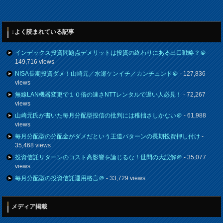
↓よく読まれている記事
インデックス投資問題点デメリットは投資の終わりにある出口戦略？＠
-
149,716 views
NISA長期投資ダメ！山崎元／水瀬ケンイチ／カンチュンド＠
- 127,836
views
無線LAN機器変更で１０倍の速さNTTレンタルで遅い人必見！
- 72,267
views
山崎元氏が書いた毎月分配型投信の批判には稚拙さしかない＠
- 61,988
views
毎月分配型の分配金がダメだという王道パターンの長期投資押し付け
-
35,468 views
投資信託リターンのコスト高影響を論じるな！世間の大誤解＠
- 35,077
views
毎月分配型の投資信託運用格言＠
- 33,729 views
メディア掲載