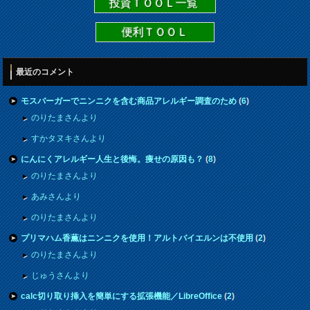
投資ＴＯＯＬ一覧
便利ＴＯＯＬ
最近のコメント
モスバーガーでニンニクを含む商品アレルギー調査のため
(
6
)
のりたまさんより
すかタヌキさんより
にんにくアレルギー人生と後悔。痩せの原因も？
(
8
)
のりたまさんより
あみさんより
のりたまさんより
プリマハム香薫はニンニクを使用！アルトバイエルンは不使用
(
2
)
のりたまさんより
じゅうさんより
calc切り取り挿入を簡単にする拡張機能／LibreOffice
(
2
)