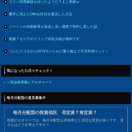
コリン性蕁麻疹が治ったようだ？まじ奇跡ｗ
勝手に消えたOffice2016を復活した方法
ノートンの自動延長を返金し安い価格で契約し直した話
老眼？セリアのクリップ式拡大鏡が便利です
ついにドコモからOCNモバイルに乗り換えて不労所得ゲット！
気になったら日々チェック！
＞＞
原油為替株レアルチャート
毎月分配型の意見募集中
毎月分配型の投資信託 否定派？肯定派？
投資のセオリーでは、毎月分配型は非効率だと否定な意見が多いです。皆
さんはどうお考えですか？