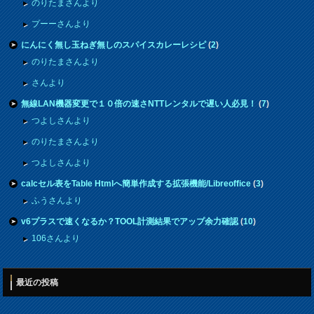
のりたまさんより
プーーさんより
にんにく無し玉ねぎ無しのスパイスカレーレシピ
(
2
)
のりたまさんより
さんより
無線LAN機器変更で１０倍の速さNTTレンタルで遅い人必見！
(
7
)
つよしさんより
のりたまさんより
つよしさんより
calcセル表をTable Htmlへ簡単作成する拡張機能/Libreoffice
(
3
)
ふうさんより
v6プラスで速くなるか？TOOL計測結果でアップ余力確認
(
10
)
106さんより
最近の投稿