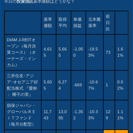
今日の
投資信託
基準価額はどうかな？
前
基準
取得
単価
元本騰
日
価額
平均
損益
落率
比
DIAM J-REITオ
ープン（毎月決
4,61
5,66
-1,05
-18.5
1.6
算コース）（オ
73
5
5
0
3%
1%
ーナーズ・イン
カム）
三井住友･アジ
ア･オセアニア好
5,60
6,27
-10.6
0.0
-669
1
配当株式 『愛称
5
4
7%
2%
： 椰子の実』
損保ジャパン・
グローバルＲＥ
11,7
13,0
-1,35
-10.3
12
1.1
ＩＴファンド
43
95
2
3%
9
1%
（毎月分配型）