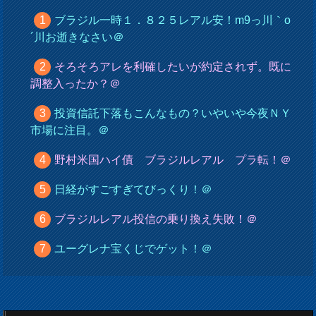
ブラジル一時１．８２５レアル安！m9っ川｀o
´川お逝きなさい＠
そろそろアレを利確したいが約定されず。既に
調整入ったか？＠
投資信託下落もこんなもの？いやいや今夜ＮＹ
市場に注目。＠
野村米国ハイ債 ブラジルレアル プラ転！＠
日経がすごすぎてびっくり！＠
ブラジルレアル投信の乗り換え失敗！＠
ユーグレナ宝くじでゲット！＠