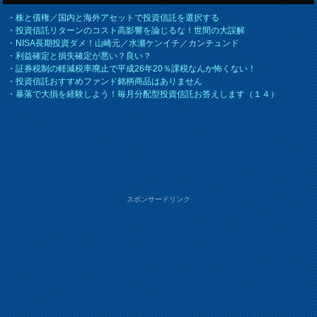
・
株と債権／国内と海外アセットで投資信託を選択する
・
投資信託リターンのコスト高影響を論じるな！世間の大誤解
・
NISA長期投資ダメ！山崎元／水瀬ケンイチ／カンチュンド
・
利益確定と損失確定が悪い？良い？
・
証券税制の軽減税率廃止で平成26年20％課税なんか怖くない！
・
投資信託おすすめファンド銘柄商品はありません
・
暴落で大損を経験しよう！毎月分配型投資信託お答えします（１４）
スポンサードリンク