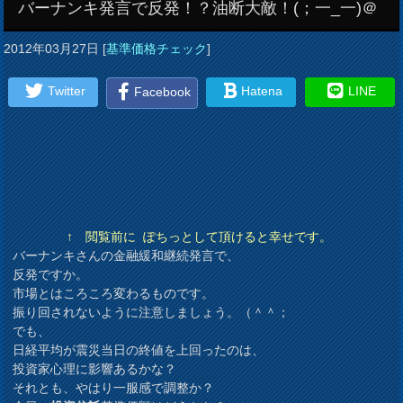
バーナンキ発言で反発！？油断大敵！(；一_一)＠
2012年03月27日
[
基準価格チェック
]
Twitter
Hatena
LINE
Facebook
↑ 閲覧前に ぽちっとして頂けると幸せです。
バーナンキさんの金融緩和継続発言で、
反発ですか。
市場とはころころ変わるものです。
振り回されないように注意しましょう。（＾＾；
でも、
日経平均が震災当日の終値を上回ったのは、
投資家心理に影響あるかな？
それとも、やはり一服感で調整か？