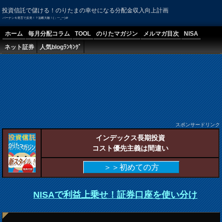
投資信託で儲ける！のりたまの幸せになる分配金収入向上計画
バーナンキ発言で反発！？油断大敵！(；一_一)＠
ホーム
毎月分配コラム
TOOL
のりたマガジン
メルマガ目次
NISA
ネット証券
人気blogﾗﾝｷﾝｸﾞ
スポンサードリンク
インデックス長期投資
コスト優先主義は間違い
＞＞初めての方
NISAで利益上乗せ！証券口座を使い分け