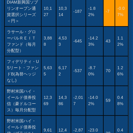
DIAM新興国ソブ
リンオープン通
10,1
10,3
-1.8
-0.0
-187
-7
貨選択シリーズ
27
14
2%
7%
＜円＞
ラサール・グロ
ーバルＲＥＩＴ
3,88
4,53
-14.2
1.1
-645
43
ファンド（毎月
8
3
3%
2%
分配型）
フィデリティ・U
Sリート・ファン
5,63
6,17
-8.7
1.2
-537
70
ドB(為替ヘッジ
5
2
0%
6%
なし)
野村米国ハイ・
イールド債券投
12,3
14,3
-2,01
-14.0
0.4
59
信（豪ドルコー
69
86
7
2%
8%
ス）毎月分配型
野村米国ハイ・
イールド債券投
9,61
12,4
-2,87
-23.0
0.4