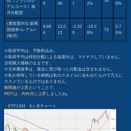
信（ブラジルレ
38
9
96
7
2%
0%
アルコース）毎
月分配型
(通貨選択S) 新興
9,68
12,0
-2,32
-19.3
0.7
国債券<レアル>
72
4
13
9
8%
5%
(毎月)
※取得平均は、手数料込み。
※取得平均は特別分配による返還分は、マイナスしていません。
当初購入価格のままです。
※元本騰落率は、過去に受け取った分配金は含まれません。
※私が保有している銘柄は私のスタイルに合わせたもので万人に
ススメているものではありません。
株関連が上昇ということで、
REITは、内外共に上昇しましたね。
・ETF1343 6ヶ月チャート