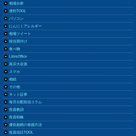
相場分析
便利TOOL
パソコン
にんにくアレルギー
相場ツイート
投信買付け
食べ物
LibreOffice
真宗大谷派
スマホ
相続
その他
ネット証券
毎月分配投信コラム
投資教訓
投資戦略
優良銘柄の発掘方法
投資信託TOOL