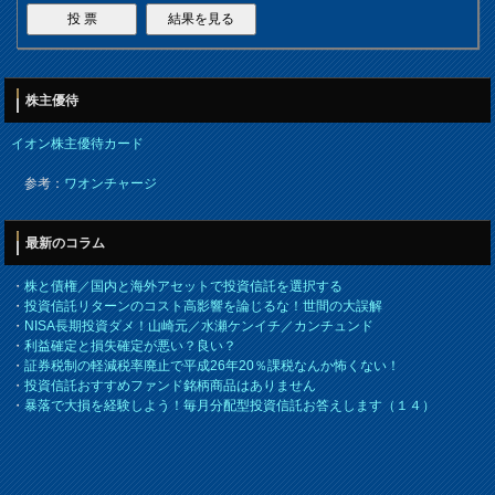
株主優待
イオン株主優待カード
参考：
ワオンチャージ
最新のコラム
・
株と債権／国内と海外アセットで投資信託を選択する
・
投資信託リターンのコスト高影響を論じるな！世間の大誤解
・
NISA長期投資ダメ！山崎元／水瀬ケンイチ／カンチュンド
・
利益確定と損失確定が悪い？良い？
・
証券税制の軽減税率廃止で平成26年20％課税なんか怖くない！
・
投資信託おすすめファンド銘柄商品はありません
・
暴落で大損を経験しよう！毎月分配型投資信託お答えします（１４）