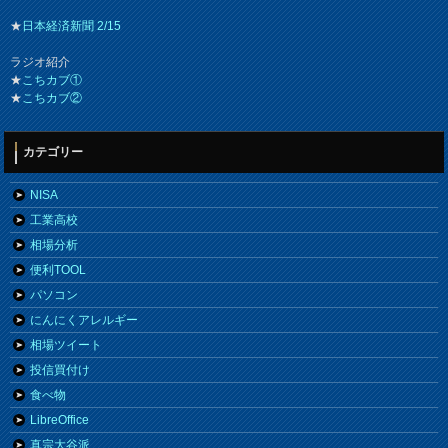
★
日本経済新聞 2/15
ラジオ紹介
★
こちカブ①
★
こちカブ②
カテゴリー
NISA
工業高校
相場分析
便利TOOL
パソコン
にんにくアレルギー
相場ツイート
投信買付け
食べ物
LibreOffice
真宗大谷派