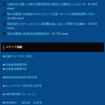
山崎元氏が書いた毎月分配型投信の批判には稚拙さしかない＠
- 61,983
views
毎月分配型の分配金がダメだという王道パターンの長期投資押し付け
-
35,466 views
投資信託リターンのコスト高影響を論じるな！世間の大誤解＠
- 35,073
views
毎月分配型の投資信託運用格言＠
- 33,729 views
メディア掲載
★
日経ヴェリタス 10/11
★
日本経済新聞 5/9
★
日本経済新聞 4/2
★
BIGtomorrow2012年10月
★
ネットマネー 2011年 12月号
★
NETMONEY オンライン
★
YenSPA！ 2011年 12月号