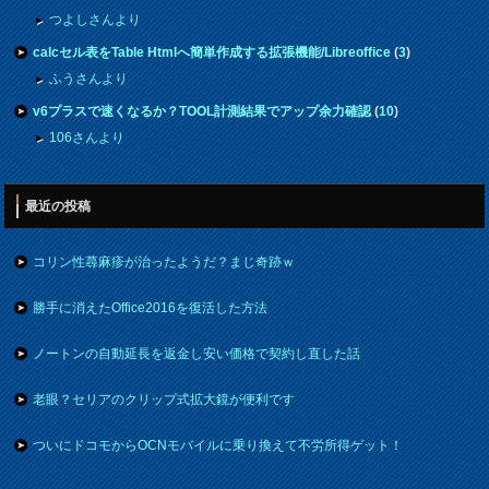
つよしさんより
calcセル表をTable Htmlへ簡単作成する拡張機能/Libreoffice
(
3
)
ふうさんより
v6プラスで速くなるか？TOOL計測結果でアップ余力確認
(
10
)
106さんより
最近の投稿
コリン性蕁麻疹が治ったようだ？まじ奇跡ｗ
勝手に消えたOffice2016を復活した方法
ノートンの自動延長を返金し安い価格で契約し直した話
老眼？セリアのクリップ式拡大鏡が便利です
ついにドコモからOCNモバイルに乗り換えて不労所得ゲット！