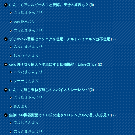
にんにくアレルギー人生と後悔。痩せの原因も？
(
8
)
のりたまさんより
あみさんより
のりたまさんより
プリマハム香薫はニンニクを使用！アルトバイエルンは不使用
(
2
)
のりたまさんより
じゅうさんより
calc切り取り挿入を簡単にする拡張機能／LibreOffice
(
2
)
のりたまさんより
プーーさんより
にんにく無し玉ねぎ無しのスパイスカレーレシピ
(
2
)
のりたまさんより
さんより
無線LAN機器変更で１０倍の速さNTTレンタルで遅い人必見！
(
7
)
つよしさんより
のりたまさんより