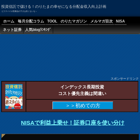
投資信託で儲ける！のりたまの幸せになる分配金収入向上計画
ピクテバイオ医療品の下げは良くないな～
ホーム
毎月分配コラム
TOOL
のりたマガジン
メルマガ目次
NISA
ネット証券
人気blogﾗﾝｷﾝｸﾞ
スポンサードリンク
インデックス長期投資
コスト優先主義は間違い
＞＞初めての方
NISAで利益上乗せ！証券口座を使い分け