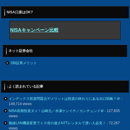
NISA口座はOK?
NISAキャンペーン比較
ネット証券会社
SBI証券メリット
↓よく読まれている記事
インデックス投資問題点デメリットは投資の終わりにある出口戦略？＠
-
149,714 views
NISA長期投資ダメ！山崎元／水瀬ケンイチ／カンチュンド＠
- 127,835
views
無線LAN機器変更で１０倍の速さNTTレンタルで遅い人必見！
- 72,267
views