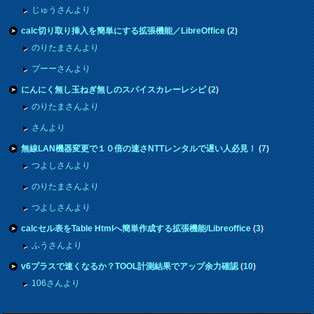
じゅうさんより
calc切り取り挿入を簡単にする拡張機能／LibreOffice
(
2
)
のりたまさんより
プーーさんより
にんにく無し玉ねぎ無しのスパイスカレーレシピ
(
2
)
のりたまさんより
さんより
無線LAN機器変更で１０倍の速さNTTレンタルで遅い人必見！
(
7
)
つよしさんより
のりたまさんより
つよしさんより
calcセル表をTable Htmlへ簡単作成する拡張機能/Libreoffice
(
3
)
ふうさんより
v6プラスで速くなるか？TOOL計測結果でアップ余力確認
(
10
)
106さんより