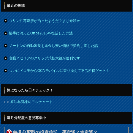
最近の投稿
コリン性蕁麻疹が治ったようだ？まじ奇跡ｗ
勝手に消えたOffice2016を復活した方法
ノートンの自動延長を返金し安い価格で契約し直した話
老眼？セリアのクリップ式拡大鏡が便利です
ついにドコモからOCNモバイルに乗り換えて不労所得ゲット！
気になったら日々チェック！
＞＞
原油為替株レアルチャート
毎月分配型の意見募集中
毎月分配型の投資信託 否定派？肯定派？