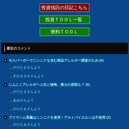
投資信託の日記こちら
投資ＴＯＯＬ一覧
便利ＴＯＯＬ
最近のコメント
モスバーガーでニンニクを含む商品アレルギー調査のため
(
6
)
のりたまさんより
すかタヌキさんより
にんにくアレルギー人生と後悔。痩せの原因も？
(
8
)
のりたまさんより
あみさんより
のりたまさんより
プリマハム香薫はニンニクを使用！アルトバイエルンは不使用
(
2
)
のりたまさんより