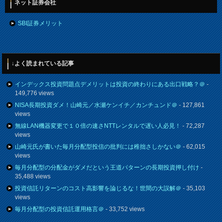
ネット証券会社
SBI証券メリット
↓よく読まれている記事
インデックス投資問題点デメリットは投資の終わりにある出口戦略？＠
-
149,776 views
NISA長期投資ダメ！山崎元／水瀬ケンイチ／カンチュンド＠
- 127,861
views
無線LAN機器変更で１０倍の速さNTTレンタルで遅い人必見！
- 72,287
views
山崎元氏が書いた毎月分配型投信の批判には稚拙さしかない＠
- 62,015
views
毎月分配型の分配金がダメだという王道パターンの長期投資押し付け
-
35,488 views
投資信託リターンのコスト高影響を論じるな！世間の大誤解＠
- 35,103
views
毎月分配型の投資信託運用格言＠
- 33,752 views