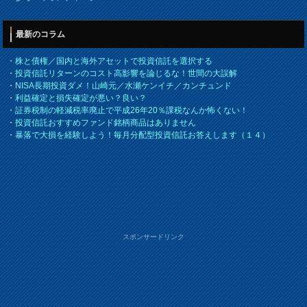
最新のコラム
・
株と債権／国内と海外アセットで投資信託を選択する
・
投資信託リターンのコスト高影響を論じるな！世間の大誤解
・
NISA長期投資ダメ！山崎元／水瀬ケンイチ／カンチュンド
・
利益確定と損失確定が悪い？良い？
・
証券税制の軽減税率廃止で平成26年20％課税なんか怖くない！
・
投資信託おすすめファンド銘柄商品はありません
・
暴落で大損を経験しよう！毎月分配型投資信託お答えします（１４）
スポンサードリンク