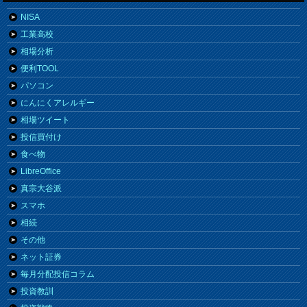
NISA
工業高校
相場分析
便利TOOL
パソコン
にんにくアレルギー
相場ツイート
投信買付け
食べ物
LibreOffice
真宗大谷派
スマホ
相続
その他
ネット証券
毎月分配投信コラム
投資教訓