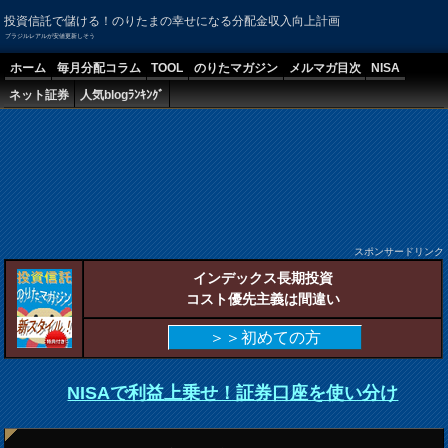
投資信託で儲ける！のりたまの幸せになる分配金収入向上計画
ブラジルレアルが安値更新しそう
ホーム
毎月分配コラム
TOOL
のりたマガジン
メルマガ目次
NISA
ネット証券
人気blogﾗﾝｷﾝｸﾞ
スポンサードリンク
インデックス長期投資
コスト優先主義は間違い
＞＞初めての方
NISAで利益上乗せ！証券口座を使い分け