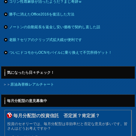
コリン性蕁麻疹が治ったようだ？まじ奇跡ｗ
勝手に消えたOffice2016を復活した方法
ノートンの自動延長を返金し安い価格で契約し直した話
老眼？セリアのクリップ式拡大鏡が便利です
ついにドコモからOCNモバイルに乗り換えて不労所得ゲット！
気になったら日々チェック！
＞＞
原油為替株レアルチャート
毎月分配型の意見募集中
毎月分配型の投資信託 否定派？肯定派？
投資のセオリーでは、毎月分配型は非効率だと否定な意見が多いです。皆
さんはどうお考えですか？