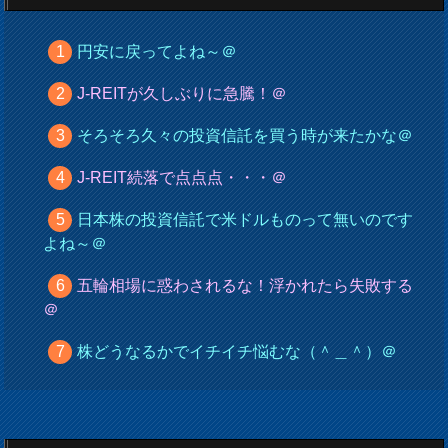
円安に戻ってよね～＠
J-REITが久しぶりに急騰！＠
そろそろ久々の投資信託を買う時が来たかな＠
J-REIT続落で点点点・・・＠
日本株の投資信託で米ドルものって無いのです
よね～＠
五輪相場に惑わされるな！浮かれたら失敗する
＠
株どうなるかでイチイチ悩むな（＾＿＾）＠