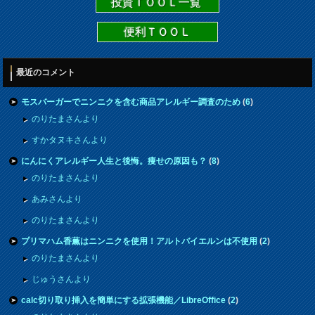
投資ＴＯＯＬ一覧
便利ＴＯＯＬ
最近のコメント
モスバーガーでニンニクを含む商品アレルギー調査のため
(
6
)
のりたまさんより
すかタヌキさんより
にんにくアレルギー人生と後悔。痩せの原因も？
(
8
)
のりたまさんより
あみさんより
のりたまさんより
プリマハム香薫はニンニクを使用！アルトバイエルンは不使用
(
2
)
のりたまさんより
じゅうさんより
calc切り取り挿入を簡単にする拡張機能／LibreOffice
(
2
)