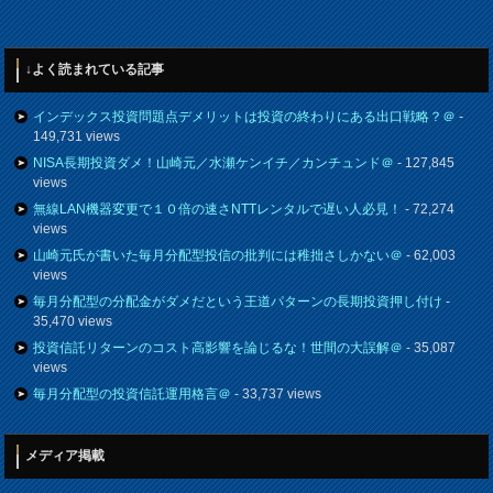
↓よく読まれている記事
インデックス投資問題点デメリットは投資の終わりにある出口戦略？＠
-
149,731 views
NISA長期投資ダメ！山崎元／水瀬ケンイチ／カンチュンド＠
- 127,845
views
無線LAN機器変更で１０倍の速さNTTレンタルで遅い人必見！
- 72,274
views
山崎元氏が書いた毎月分配型投信の批判には稚拙さしかない＠
- 62,003
views
毎月分配型の分配金がダメだという王道パターンの長期投資押し付け
-
35,470 views
投資信託リターンのコスト高影響を論じるな！世間の大誤解＠
- 35,087
views
毎月分配型の投資信託運用格言＠
- 33,737 views
メディア掲載