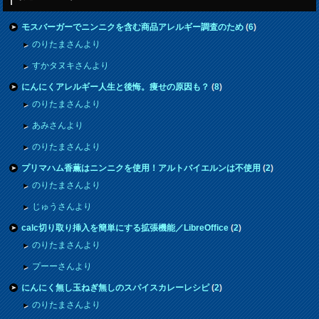
モスバーガーでニンニクを含む商品アレルギー調査のため
(
6
)
のりたまさんより
すかタヌキさんより
にんにくアレルギー人生と後悔。痩せの原因も？
(
8
)
のりたまさんより
あみさんより
のりたまさんより
プリマハム香薫はニンニクを使用！アルトバイエルンは不使用
(
2
)
のりたまさんより
じゅうさんより
calc切り取り挿入を簡単にする拡張機能／LibreOffice
(
2
)
のりたまさんより
プーーさんより
にんにく無し玉ねぎ無しのスパイスカレーレシピ
(
2
)
のりたまさんより