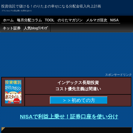
投資信託で儲ける！のりたまの幸せになる分配金収入向上計画
ブラジルレアル安は勢いを増すばかり
ホーム
毎月分配コラム
TOOL
のりたマガジン
メルマガ目次
NISA
ネット証券
人気blogﾗﾝｷﾝｸﾞ
スポンサードリンク
インデックス長期投資
コスト優先主義は間違い
＞＞初めての方
NISAで利益上乗せ！証券口座を使い分け