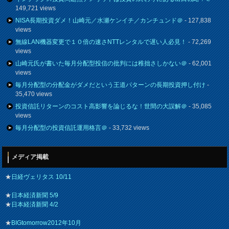
149,721 views
NISA長期投資ダメ！山崎元／水瀬ケンイチ／カンチュンド＠
- 127,838
views
無線LAN機器変更で１０倍の速さNTTレンタルで遅い人必見！
- 72,269
views
山崎元氏が書いた毎月分配型投信の批判には稚拙さしかない＠
- 62,001
views
毎月分配型の分配金がダメだという王道パターンの長期投資押し付け
-
35,470 views
投資信託リターンのコスト高影響を論じるな！世間の大誤解＠
- 35,085
views
毎月分配型の投資信託運用格言＠
- 33,732 views
メディア掲載
★
日経ヴェリタス 10/11
★
日本経済新聞 5/9
★
日本経済新聞 4/2
★
BIGtomorrow2012年10月