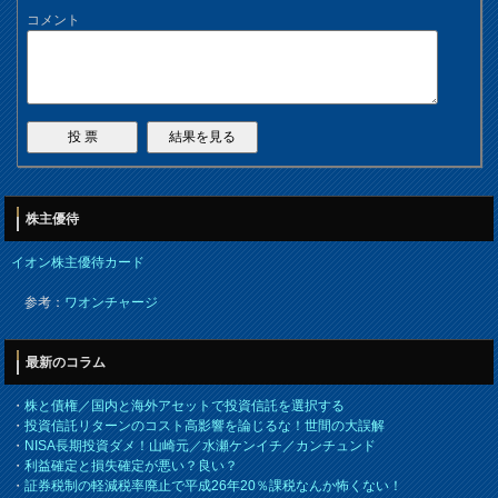
コメント
株主優待
イオン株主優待カード
参考：
ワオンチャージ
最新のコラム
・
株と債権／国内と海外アセットで投資信託を選択する
・
投資信託リターンのコスト高影響を論じるな！世間の大誤解
・
NISA長期投資ダメ！山崎元／水瀬ケンイチ／カンチュンド
・
利益確定と損失確定が悪い？良い？
・
証券税制の軽減税率廃止で平成26年20％課税なんか怖くない！