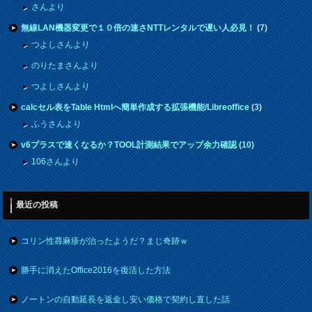
さんより
無線LAN機器変更で１０倍の速さNTTレンタルで遅い人必見！
(
7
)
つよしさんより
のりたまさんより
つよしさんより
calcセル表をTable Htmlへ簡単作成する拡張機能/Libreoffice
(
3
)
ふうさんより
v6プラスで速くなるか？TOOL計測結果でアップ余力確認
(
10
)
106さんより
最近の投稿
コリン性蕁麻疹が治ったようだ？まじ奇跡ｗ
勝手に消えたOffice2016を復活した方法
ノートンの自動延長を返金し安い価格で契約し直した話