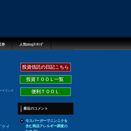
証券
人気blogﾗﾝｷﾝｸﾞ
投資信託の日記こちら
投資ＴＯＯＬ一覧
ードリンク
便利ＴＯＯＬ
最近のコメント
モスバーガーでニンニクを
含む商品アレルギー調査の
イケイ