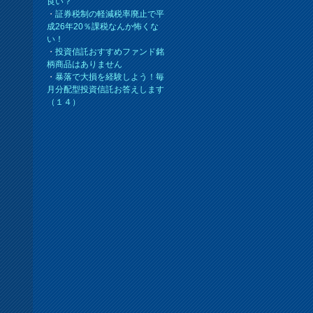
良い？
・
証券税制の軽減税率廃止で平
成26年20％課税なんか怖くな
い！
・
投資信託おすすめファンド銘
柄商品はありません
・
暴落で大損を経験しよう！毎
月分配型投資信託お答えします
（１４）