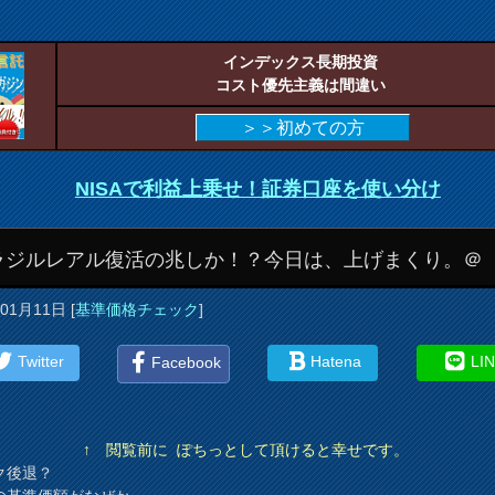
インデックス長期投資
コスト優先主義は間違い
＞＞初めての方
NISAで利益上乗せ！証券口座を使い分け
ラジルレアル復活の兆しか！？今日は、上げまくり。＠
年01月11日
[
基準価格チェック
]
Twitter
Hatena
LI
Facebook
↑ 閲覧前に ぽちっとして頂けると幸せです。
ク後退？