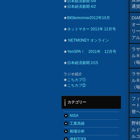
★
日本経済新聞 5/9
通貨
★
日本経済新聞 4/2
DI
★
BIGtomorrow2012年10月
オ
★
ネットマネー 2011年 12月号
リ
ア
★
NETMONEY オンライン
ラ
★
YenSPA！ 2011年 12月号
ル
（
★
日本経済新聞 2/15
ラ
ラジオ紹介
★
こちカブ①
ル
★
こちカブ②
（
フィ
カテゴリー
ート
替ヘ
NISA
野
工業高校
ル
相場分析
ル
便利TOOL