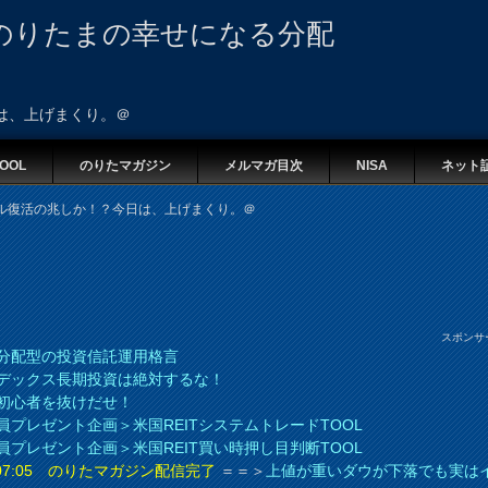
のりたまの幸せになる分配
は、上げまくり。＠
OOL
のりたマガジン
メルマガ目次
NISA
ネット
ル復活の兆しか！？今日は、上げまくり。＠
スポンサ
分配型の投資信託運用格言
デックス長期投資は絶対するな！
初心者を抜けだせ！
員プレゼント企画＞米国REITシステムトレードTOOL
員プレゼント企画＞米国REIT買い時押し目判断TOOL
8 07:05 のりたマガジン配信完了
＝＝＞
上値が重いダウが下落でも実は