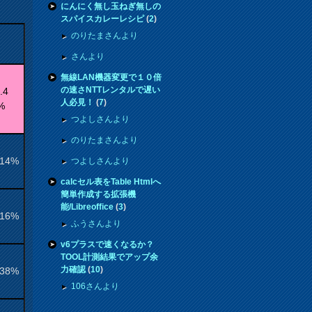
にんにく無し玉ねぎ無しの
スパイスカレーレシピ
(
2
)
のりたまさんより
さんより
無線LAN機器変更で１０倍
の速さNTTレンタルで遅い
.4
人必見！
(
7
)
%
つよしさんより
のりたまさんより
.14%
つよしさんより
calcセル表をTable Htmlへ
簡単作成する拡張機
能/Libreoffice
(
3
)
.16%
ふうさんより
v6プラスで速くなるか？
TOOL計測結果でアップ余
力確認
(
10
)
.38%
106さんより