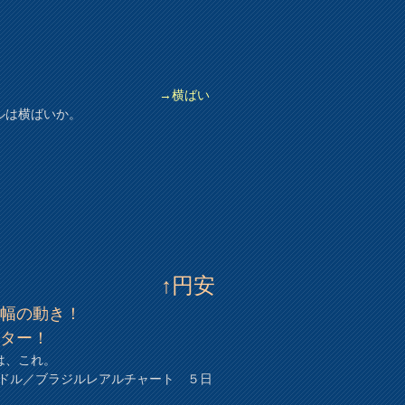
→横ばい
ルは横ばいか。
↑円安
円幅の動き！
ッター！
は、これ。
Sドル／ブラジルレアルチャート ５日