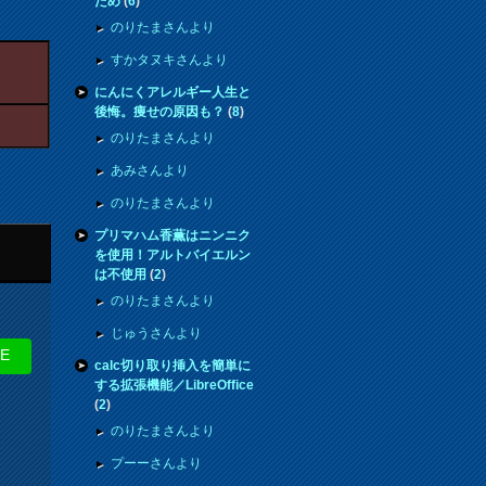
ため
(
6
)
のりたまさんより
すかタヌキさんより
にんにくアレルギー人生と
後悔。痩せの原因も？
(
8
)
のりたまさんより
あみさんより
のりたまさんより
プリマハム香薫はニンニク
を使用！アルトバイエルン
は不使用
(
2
)
のりたまさんより
じゅうさんより
NE
calc切り取り挿入を簡単に
する拡張機能／LibreOffice
(
2
)
のりたまさんより
プーーさんより