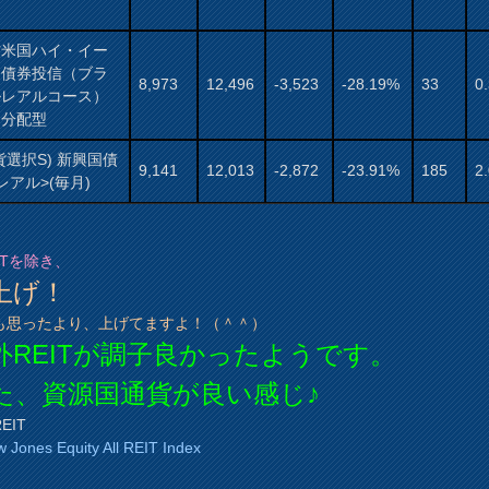
村米国ハイ・イー
ド債券投信（ブラ
8,973
12,496
-3,523
-28.19%
33
0
ルレアルコース）
月分配型
貨選択S) 新興国債
9,141
12,013
-2,872
-23.91%
185
2
レアル>(毎月)
EITを除き、
上げ！
も思ったより、上げてますよ！（＾＾）
外REITが調子良かったようです。
た、資源国通貨が良い感じ♪
EIT
Jones Equity All REIT Index