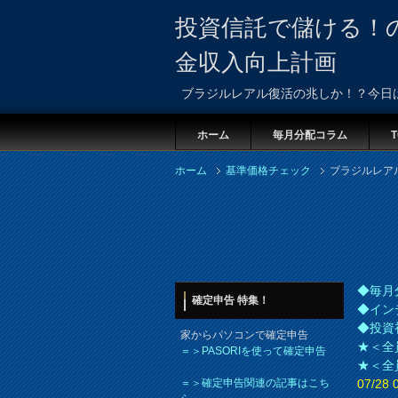
投資信託で儲ける！
金収入向上計画
ブラジルレアル復活の兆しか！？今日
ホーム
毎月分配コラム
T
ホーム
基準価格チェック
ブラジルレア
◆毎月
確定申告 特集！
◆イン
◆投資
家からパソコンで確定申告
★＜全
＝＞PASORIを使って確定申告
★＜全
＝＞確定申告関連の記事はこち
07/2