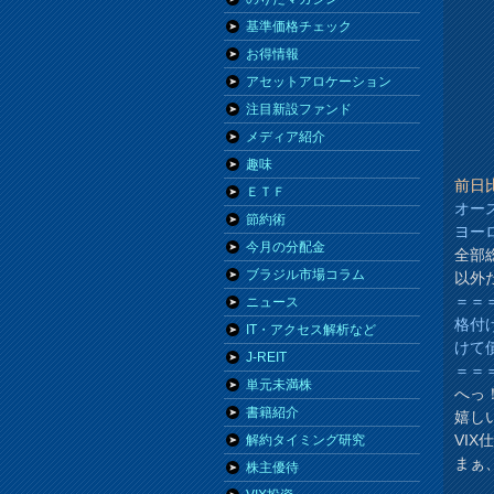
基準価格チェック
お得情報
アセットアロケーション
注目新設ファンド
メディア紹介
趣味
前日
ＥＴＦ
オース
節約術
ヨー
今月の分配金
全部
ブラジル市場コラム
以外
＝＝
ニュース
格付
IT・アクセス解析など
けて
J-REIT
＝＝
単元未満株
へっ
書籍紹介
嬉し
VI
解約タイミング研究
まぁ
株主優待