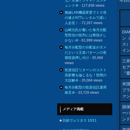
今日
元／水瀬ケンイチ／カンチ
ュンド＠
- 127,836 views
無線LAN機器変更で１０倍
の速さNTTレンタルで遅い
人必見！
- 72,267 views
山崎元氏が書いた毎月分配
DIA
型投信の批判には稚拙さし
ン
かない＠
- 61,999 views
ス
毎月分配型の分配金がダメ
イ
だという王道パターンの長
期投資押し付け
- 35,468
三井
views
セ
投資信託リターンのコスト
『愛
高影響を論じるな！世間の
大誤解＠
- 35,084 views
米
毎月分配型の投資信託運用
ブ
格言＠
- 33,729 views
ァン
損
メディア掲載
ー
ン
★
日経ヴェリタス 10/11
資源