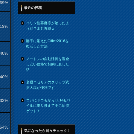
.69%
最近の投稿
コリン性蕁麻疹が治ったよ
.19%
うだ？まじ奇跡ｗ
勝手に消えたOffice2016を
復活した方法
.40%
ノートンの自動延長を返金
し安い価格で契約し直した
話
.40%
老眼？セリアのクリップ式
拡大鏡が便利です
.33%
ついにドコモからOCNモバ
イルに乗り換えて不労所得
ゲット！
.54%
気になったら日々チェック！