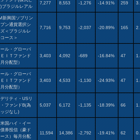
7,277
8,553
-1,276
-14.91%
259
3
)ブラジルレアル
AM新興国ソブリン
ープン通貨選択シ
7,716
9,753
-2,037
-20.89%
165
2
ーズ＜ブラジルレ
ルコース＞
サール・グローバ
ＲＥＩＴファンド
3,403
4,092
-689
-16.84%
47
1
毎月分配型）
サール・グローバ
ＲＥＩＴファンド
3,403
4,533
-1,130
-24.93%
47
1
毎月分配型）
デリティ・USリ
・ファンドB(為
5,037
6,172
-1,135
-18.39%
66
1
ッジなし)
村米国ハイ・イー
ド債券投信（豪ド
11,594
14,386
-2,792
-19.41%
62
0
コース）毎月分配