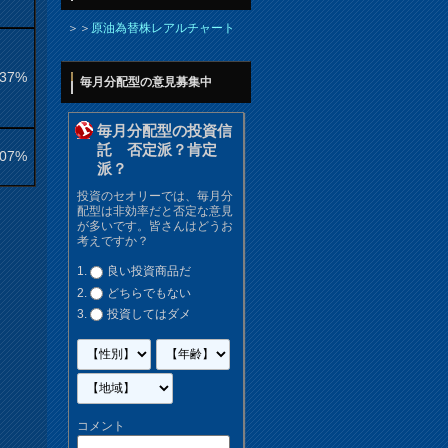
＞＞
原油為替株レアルチャート
.37%
毎月分配型の意見募集中
毎月分配型の投資信
託 否定派？肯定
.07%
派？
投資のセオリーでは、毎月分
配型は非効率だと否定な意見
が多いです。皆さんはどうお
考えですか？
良い投資商品だ
どちらでもない
投資してはダメ
コメント