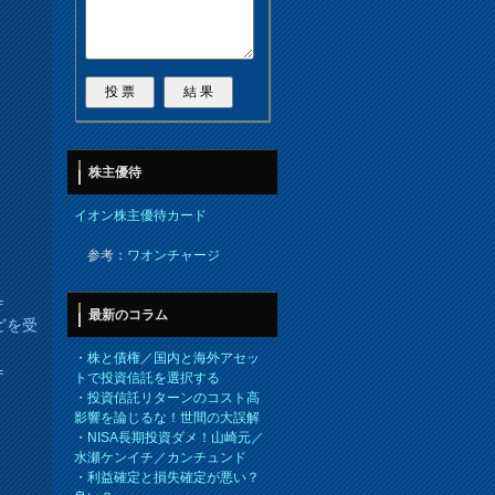
株主優待
イオン株主優待カード
参考：
ワオンチャージ
＝
最新のコラム
どを受
・
株と債権／国内と海外アセッ
＝
トで投資信託を選択する
・
投資信託リターンのコスト高
影響を論じるな！世間の大誤解
・
NISA長期投資ダメ！山崎元／
水瀬ケンイチ／カンチュンド
・
利益確定と損失確定が悪い？