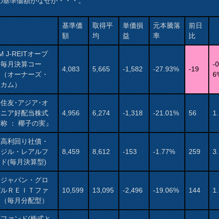
の基準価額がなぜか・・・。
基準価
取得平
単価損
元本騰落
前日
額
均
益
率
比
M J-REITオープ
（毎月決算コー
-0
4,083
5,665
-1,582
-27.93%
-19
）（オーナーズ・
6
ンカム）
住友･アジア･オ
アニア好配当株式
4,956
6,274
-1,318
-21.01%
56
1
称 ： 椰子の実』
国高利回り社債・
ラジル・レアルフ
8,459
8,612
-153
-1.77%
259
3
ド(毎月決算型)
保ジャパン・グロ
バルＲＥＩＴファ
10,599
13,095
-2,496
-19.06%
144
1
ド（毎月分配型）
ファンド(株式と