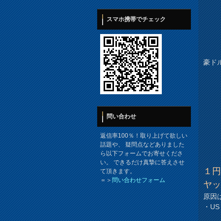
スマホ携帯でチェック
豪ド
問い合わせ
返信率100％！取り上げて欲しい
話題や、 疑問点などありました
ら以下フォームでお寄せくださ
い。 できるだけ真摯に答えさせ
１
て頂きます。
＝＞
問い合わせフォーム
ヤ
原因
・U