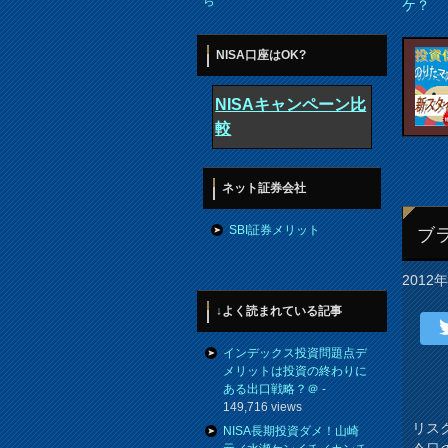
ら
ケ？
NISA口座はOK?
NISAキャンペーン比
較
ネット証券会社
SBI証券メリット
ブ
2012
↓よく読まれている記事
インデックス投資問題点デ
メリットは投資の終わりに
ある出口戦略？＠
-
149,716 views
リス
NISA長期投資ダメ！山崎