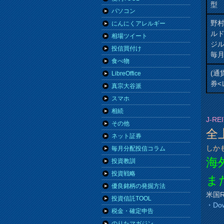
型
パソコン
野
にんにくアレルギー
ル
相場ツイート
ジ
投信買付け
毎
食べ物
(通
LibreOffice
券<
真宗大谷派
スマホ
相続
J-R
その他
全
ネット証券
しか
毎月分配投信コラム
海
投資教訓
投資戦略
ま
優良銘柄の発掘方法
米国R
投資信託TOOL
・Dow 
税金・確定申告
のりたマガジン