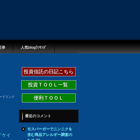
証券
人気blogﾗﾝｷﾝｸﾞ
投資信託の日記こちら
投資ＴＯＯＬ一覧
ードリンク
便利ＴＯＯＬ
最近のコメント
モスバーガーでニンニクを
含む商品アレルギー調査の
イケイ