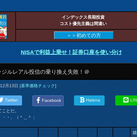
インデックス長期投資
コスト優先主義は間違い
＞＞初めての方
NISAで利益上乗せ！証券口座を使い分け
ラジルレアル投信の乗り換え失敗！＠
年12月13日
[
基準価格チェック
]
Twitter
Hatena
LI
Facebook
てことだ。
・・・。（＾＿＾；