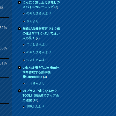
来
にんにく無し玉ねぎ無しの
騰落
スパイスカレーレシピ
(
2
)
率
のりたまさんより
さんより
.62%
無線LAN機器変更で１０倍
の速さNTTレンタルで遅い
人必見！
(
7
)
つよしさんより
.30%
のりたまさんより
つよしさんより
.51%
calcセル表をTable Htmlへ
簡単作成する拡張機
能/Libreoffice
(
3
)
ふうさんより
v6プラスで速くなるか？
TOOL計測結果でアップ余
力確認
(
10
)
106さんより