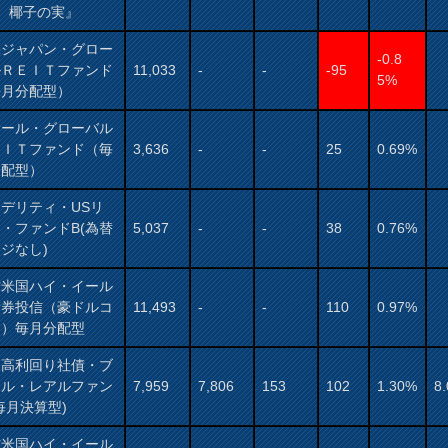
： 椰子の実』
保ジャパン・グロー
-0.8
ルＲＥＩＴファンド
11,033
-
-
-95
5%
毎月分配型）
サール・グローバル
ＥＩＴファンド（毎
3,636
-
-
25
0.69%
分配型）
デリティ・USリ
・ファンドB(為替
5,037
-
-
38
0.76%
ジなし)
村米国ハイ・イール
債券投信（豪ドルコ
11,493
-
-
110
0.97%
ス）毎月分配型
国高利回り社債・ブ
ジル・レアルファン
7,959
7,806
153
102
1.30%
8
毎月決算型)
村米国ハイ・イール