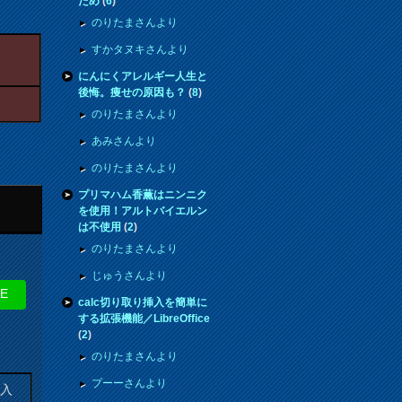
ため
(
6
)
のりたまさんより
すかタヌキさんより
にんにくアレルギー人生と
後悔。痩せの原因も？
(
8
)
のりたまさんより
あみさんより
のりたまさんより
プリマハム香薫はニンニク
を使用！アルトバイエルン
は不使用
(
2
)
のりたまさんより
じゅうさんより
NE
calc切り取り挿入を簡単に
する拡張機能／LibreOffice
(
2
)
のりたまさんより
プーーさんより
購入