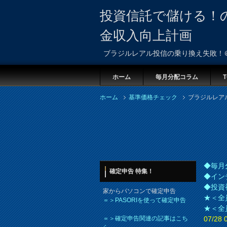
投資信託で儲ける！
金収入向上計画
ブラジルレアル投信の乗り換え失敗！
ホーム
毎月分配コラム
T
ホーム
基準価格チェック
ブラジルレア
◆毎月
確定申告 特集！
◆イン
◆投資
家からパソコンで確定申告
★＜全
＝＞PASORIを使って確定申告
★＜全
＝＞確定申告関連の記事はこち
07/2