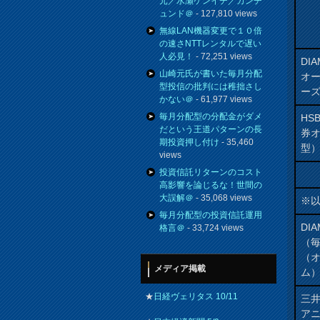
元／水瀬ケンイチ／カンチ
ュンド＠
- 127,810 views
無線LAN機器変更で１０倍
の速さNTTレンタルで遅い
人必見！
- 72,251 views
DI
山崎元氏が書いた毎月分配
オ
型投信の批判には稚拙さし
ー
かない＠
- 61,977 views
毎月分配型の分配金がダメ
HS
だという王道パターンの長
券
期投資押し付け
- 35,460
型
views
投資信託リターンのコスト
高影響を論じるな！世間の
大誤解＠
- 35,068 views
※
毎月分配型の投資信託運用
DI
格言＠
- 33,724 views
（
（
メディア掲載
ム
★
日経ヴェリタス 10/11
三井
アニ