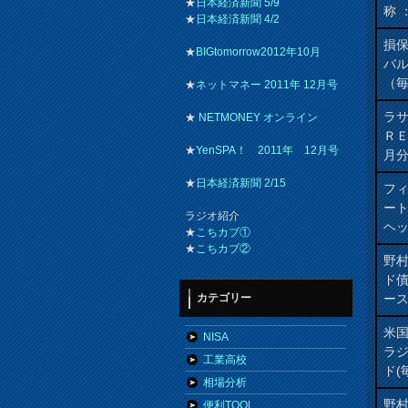
★
日本経済新聞 5/9
称 
★
日本経済新聞 4/2
損
★
BIGtomorrow2012年10月
バ
（
★
ネットマネー 2011年 12月号
ラ
★
NETMONEY オンライン
Ｒ
★
YenSPA！ 2011年 12月号
月
★
日本経済新聞 2/15
フィ
ート
ラジオ紹介
ヘッ
★
こちカブ①
★
こちカブ②
野
ド
ー
カテゴリー
米
NISA
ラ
工業高校
ド(
相場分析
野
便利TOOL