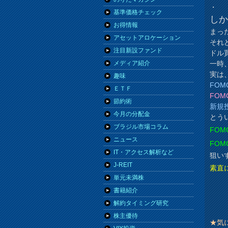
・
基準価格チェック
し
お得情報
まった
アセットアロケーション
それ
注目新設ファンド
ドル
一時
メディア紹介
実は
趣味
FO
ＥＴＦ
FO
節約術
新規
今月の分配金
とう
ブラジル市場コラム
FO
ニュース
FO
IT・アクセス解析など
狙い
J-REIT
素直
単元未満株
書籍紹介
解約タイミング研究
株主優待
★気