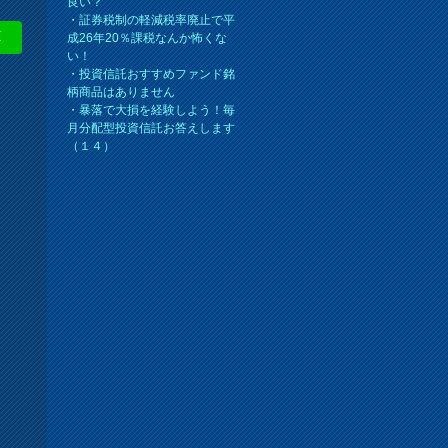
良い？
・
証券税制の軽減税率廃止で平
E
成26年20％課税なんか怖くな
い！
・
投資信託おすすめファンド銘
柄商品はありません
・
暴落で大損を経験しよう！毎
月分配型投資信託お答えします
（１４）