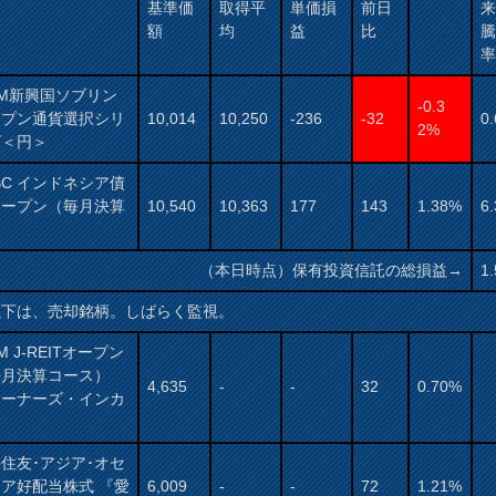
基準価
取得平
単価損
前日
額
均
益
比
AM新興国ソブリン
-0.3
ープン通貨選択シリ
10,014
10,250
-236
-32
0
2%
ズ＜円＞
BC インドネシア債
オープン（毎月決算
10,540
10,363
177
143
1.38%
6
）
（本日時点）保有投資信託の総損益→
1
以下は、売却銘柄。しばらく監視。
AM J-REITオープン
毎月決算コース）
4,635
-
-
32
0.70%
オーナーズ・インカ
）
住友･アジア･オセ
ア好配当株式 『愛
6,009
-
-
72
1.21%