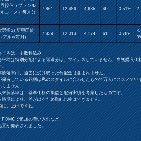
債券投信（ブラジル
7,861
12,496
-4,635
40
0.51%
2
アルコース）毎月分
型
貨選択S) 新興国債
-5
7,839
12,013
-4,174
61
0.78%
レアル>(毎月)
0
得平均は、手数料込み。
得平均は特別分配による返還分は、マイナスしていません。当初購入価
す。
本騰落率は、過去に受け取った分配金は含まれません。
が保有している銘柄は私のスタイルに合わせたもので万人にススメてい
ありません。
入来騰落率は、基準価格の損益と配当実績を考慮したものです。
時期により、差が出るため単純比較はできません。
的に、上げですね。
、FOMCで追加の買い入れなど、
処置が発表されました。