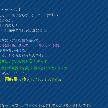
か～～～し！
くドル売りならず。(´・ω・｀)ｼｮﾎﾞｰﾝ
どころか、
買／円売り！
、83円後半まで円安が進むとは。
、
MC前にレアル投信を売って、
MC後に円高が進んで、 ※という予想。
投信を買い付ける。
いう、もくろみだったのですが。
安く
MC前にレアル投信を
売って、
高く
MC後に新規投信を
買うという大チョンボ！
すぎた。（＾＿＾；
同時乗り換え
に、
しておくものですね。
になったらブックマークやシェアしてくださると嬉しいです♪