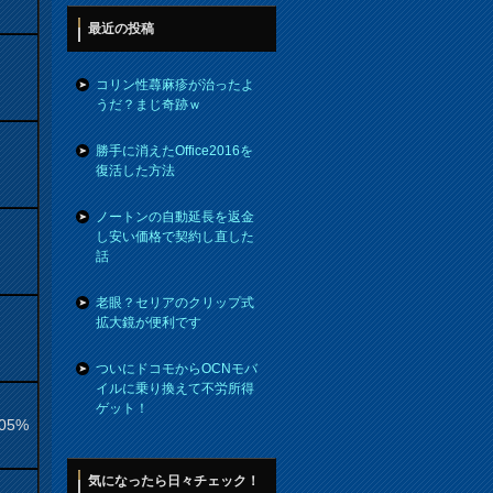
最近の投稿
コリン性蕁麻疹が治ったよ
うだ？まじ奇跡ｗ
勝手に消えたOffice2016を
復活した方法
ノートンの自動延長を返金
し安い価格で契約し直した
話
老眼？セリアのクリップ式
拡大鏡が便利です
ついにドコモからOCNモバ
イルに乗り換えて不労所得
ゲット！
.05%
気になったら日々チェック！