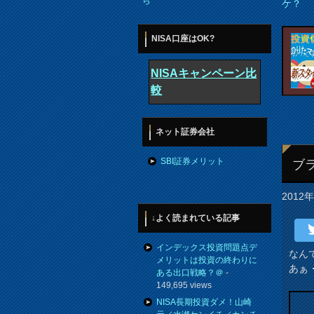
ら
ケ？
NISA口座はOK?
NISAキャンペーン比
較
ネット証券会社
SBI証券メリット
ブ
2012
↓よく読まれている記事
インデックス投資問題点デ
なん
メリットは投資の終わりに
あぁ
ある出口戦略？＠
-
149,695 views
NISA長期投資ダメ！山崎