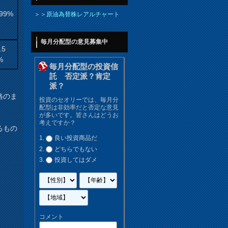
.99%
＞＞
原油為替株レアルチャート
毎月分配型の意見募集中
.5
%
毎月分配型の投資信
託 否定派？肯定
派？
格のま
投資のセオリーでは、毎月分
配型は非効率だと否定な意見
が多いです。皆さんはどうお
考えですか？
るもの
良い投資商品だ
どちらでもない
投資してはダメ
コメント