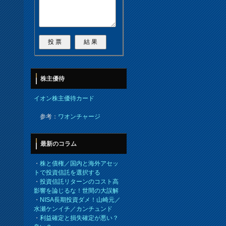
株主優待
イオン株主優待カード
参考：
ワオンチャージ
最新のコラム
・
株と債権／国内と海外アセッ
トで投資信託を選択する
・
投資信託リターンのコスト高
影響を論じるな！世間の大誤解
・
NISA長期投資ダメ！山崎元／
水瀬ケンイチ／カンチュンド
・
利益確定と損失確定が悪い？