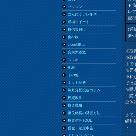
ド
パソコン
レ
にんにくアレルギー
配
相場ツイート
(通
投信買付け
券<
食べ物
LibreOffice
※取
真宗大谷派
※取
スマホ
まで
相続
※元
その他
※私
では
ネット証券
※購
毎月分配投信コラム
購入
投資教訓
全体
投資戦略
優良銘柄の発掘方法
さて
投資信託TOOL
緩和
・
税金・確定申告
・
のりたマガジン