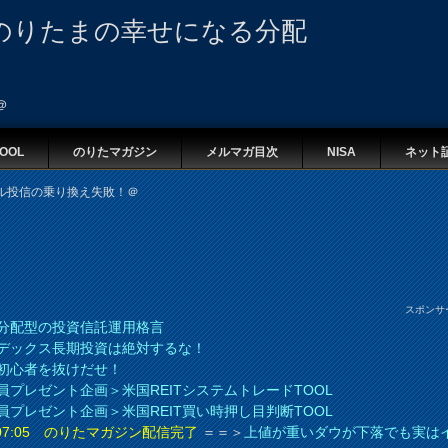
のりたまの幸せになる分配
＠
OOL
のりたマガジン
メルマガ目次
NISA
ネット
ル投信の乗り換え失敗！＠
スポンサ
分配型の投資信託運用格言
デックス長期投資は絶対するな！
初心者を抜けだせ！
員プレゼント企画＞米国REITシステムトレードTOOL
員プレゼント企画＞米国REIT買い時押し目判断TOOL
8 07:05 のりたマガジン配信完了
＝＝＞
上値が重いダウが下落でも実は