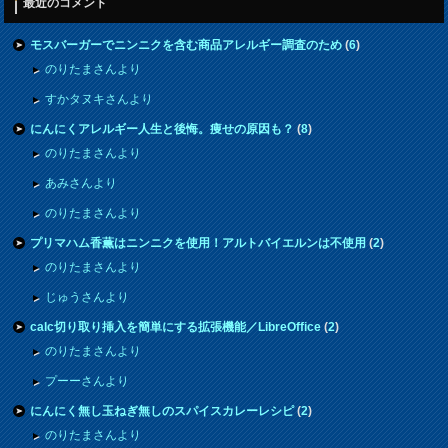
最近のコメント
モスバーガーでニンニクを含む商品アレルギー調査のため
(
6
)
のりたまさんより
すかタヌキさんより
にんにくアレルギー人生と後悔。痩せの原因も？
(
8
)
のりたまさんより
あみさんより
のりたまさんより
プリマハム香薫はニンニクを使用！アルトバイエルンは不使用
(
2
)
のりたまさんより
じゅうさんより
calc切り取り挿入を簡単にする拡張機能／LibreOffice
(
2
)
のりたまさんより
プーーさんより
にんにく無し玉ねぎ無しのスパイスカレーレシピ
(
2
)
のりたまさんより