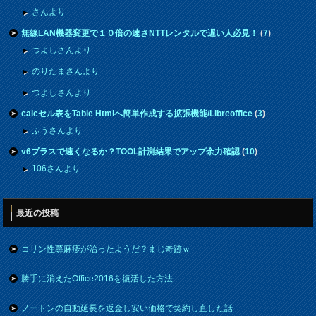
さんより
無線LAN機器変更で１０倍の速さNTTレンタルで遅い人必見！
(
7
)
つよしさんより
のりたまさんより
つよしさんより
calcセル表をTable Htmlへ簡単作成する拡張機能/Libreoffice
(
3
)
ふうさんより
v6プラスで速くなるか？TOOL計測結果でアップ余力確認
(
10
)
106さんより
最近の投稿
コリン性蕁麻疹が治ったようだ？まじ奇跡ｗ
勝手に消えたOffice2016を復活した方法
ノートンの自動延長を返金し安い価格で契約し直した話