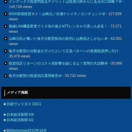
インデックス投資問題点デメリットは投資の終わりにある出口戦略？＠
-
149,726 views
NISA長期投資ダメ！山崎元／水瀬ケンイチ／カンチュンド＠
- 127,839
views
無線LAN機器変更で１０倍の速さNTTレンタルで遅い人必見！
- 72,271
views
山崎元氏が書いた毎月分配型投信の批判には稚拙さしかない＠
- 62,001
views
毎月分配型の分配金がダメだという王道パターンの長期投資押し付け
-
35,470 views
投資信託リターンのコスト高影響を論じるな！世間の大誤解＠
- 35,086
views
毎月分配型の投資信託運用格言＠
- 33,732 views
メディア掲載
★
日経ヴェリタス 10/11
★
日本経済新聞 5/9
★
日本経済新聞 4/2
★
BIGtomorrow2012年10月