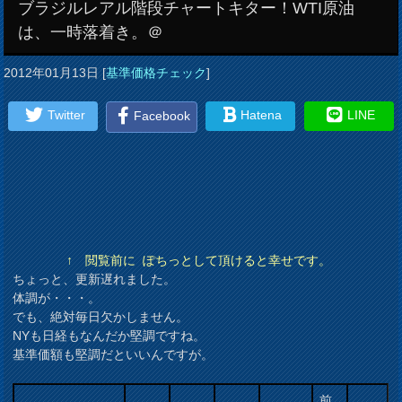
ブラジルレアル階段チャートキター！WTI原油
は、一時落着き。＠
2012年01月13日
[
基準価格チェック
]
Twitter
Hatena
LINE
Facebook
↑ 閲覧前に ぽちっとして頂けると幸せです。
ちょっと、更新遅れました。
体調が・・・。
でも、絶対毎日欠かしません。
NYも日経もなんだか堅調ですね。
基準価額も堅調だといいんですが。
前