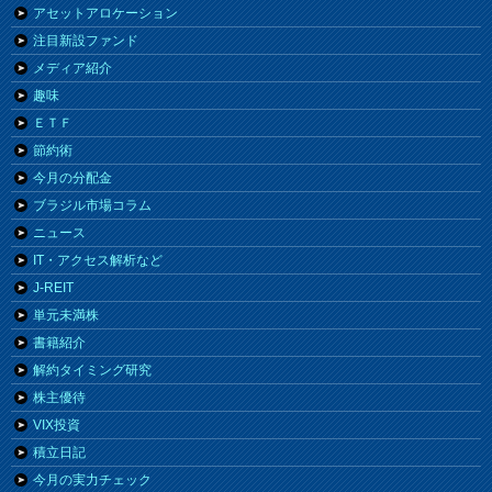
アセットアロケーション
注目新設ファンド
メディア紹介
趣味
ＥＴＦ
節約術
今月の分配金
ブラジル市場コラム
ニュース
IT・アクセス解析など
J-REIT
単元未満株
書籍紹介
解約タイミング研究
株主優待
VIX投資
積立日記
今月の実力チェック