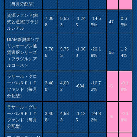
（毎月分配型）
資源ファンド(株
7,30
8,55
-1,24
-14.5
0.6
式と通貨)ブラジ
47
8
3
5
5%
5%
ルレアル
DIAM新興国ソブ
リンオープン通
7,78
9,75
-1,96
-20.1
1.2
貨選択シリーズ
95
5
3
8
8%
4%
＜ブラジルレア
ルコース＞
ラサール・グロ
ーバルＲＥＩＴ
3,40
4,09
-16.7
-0.1
-684
-6
ファンド（毎月
8
2
2%
8%
分配型）
ラサール・グロ
ーバルＲＥＩＴ
3,40
4,53
-1,12
-24.8
-0.1
-6
ファンド（毎月
8
3
5
2%
8%
分配型）