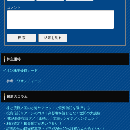
コメント
株主優待
イオン株主優待カード
参考：
ワオンチャージ
最新のコラム
・
株と債権／国内と海外アセットで投資信託を選択する
・
投資信託リターンのコスト高影響を論じるな！世間の大誤解
・
NISA長期投資ダメ！山崎元／水瀬ケンイチ／カンチュンド
・
利益確定と損失確定が悪い？良い？
・
証券税制の軽減税率廃止で平成26年20％課税なんか怖くない！