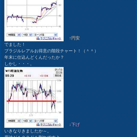
↑円安
でました！
ブラジルレアルお得意の階段チャート！（＾＾）
年末に仕込んどくんだったか？
しかし・・・。
↓下げ
いきなりきましたか～。