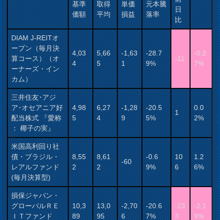
基準
取得
単価
元本騰
日
価額
平均
損益
落率
比
DIAM J-REITオ
ープン（毎月決
4,03
5,66
-1,63
-28.7
-0.2
算コース）（オ
-11
4
5
1
9%
7%
ーナーズ・イン
カム）
三井住友･アジ
ア･オセアニア好
4,98
6,27
-1,28
-20.5
0.0
1
配当株式 『愛称
5
4
9
5%
2%
： 椰子の実』
米国高利回り社
債・ブラジル・
8,55
8,61
-0.6
10
1.2
-60
レアルファンド
2
2
9%
6
6%
(毎月決算型)
損保ジャパン・
グローバルＲＥ
10,3
13,0
-2,70
-20.6
-23
-2.1
ＩＴファンド
89
95
6
7%
3
9%