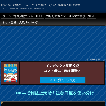
投資信託で儲ける！のりたまの幸せになる分配金収入向上計画
ブラジルレアル階段チャートキター！WTI原油は、一時落着き。＠
ホーム
毎月分配コラム
TOOL
のりたマガジン
メルマガ目次
NISA
ネット証券
人気blogﾗﾝｷﾝｸﾞ
スポンサードリンク
インデックス長期投資
コスト優先主義は間違い
＞＞初めての方
NISAで利益上乗せ！証券口座を使い分け