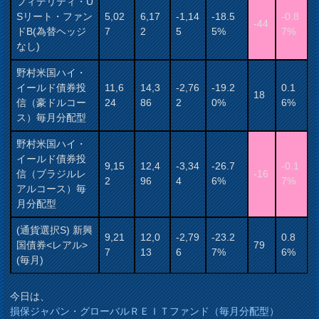
フィデリティ・U
Sリート・ファン
5,02
6,17
-1,14
-18.5
-0.8
-44
ドB(為替ヘッジ
7
2
5
5%
7%
なし)
野村米国ハイ・
イールド債券投
11,6
14,3
-2,76
-19.2
0.1
18
信（豪ドルコー
24
86
2
0%
6%
ス）毎月分配型
野村米国ハイ・
イールド債券投
9,15
12,4
-3,34
-26.7
-0.1
信（ブラジルレ
-16
2
96
4
6%
7%
アルコース）毎
月分配型
(通貨選択S) 新興
9,21
12,0
-2,79
-23.2
0.8
国債券<レアル>
79
7
13
6
7%
6%
(毎月)
今日は、
損保ジャパン・グローバルＲＥＩＴファンド（毎月分配型）