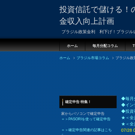
投資信託で儲ける！
金収入向上計画
ブラジル政策金利 利下げ！ブラジル
ホーム
毎月分配コラム
T
ホーム
ブラジル市場コラム
ブラジル政
◆毎月
確定申告 特集！
◆イン
◆投資
家からパソコンで確定申告
★＜全
＝＞PASORIを使って確定申告
★＜全
＝＞確定申告関連の記事はこち
07/2