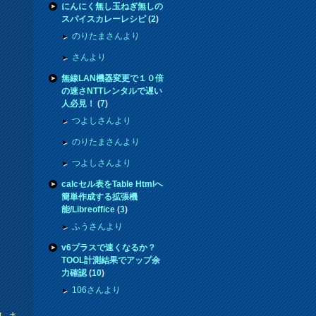
にんにく無し玉ねぎ無しの
スパイスカレーレシピ
(
2
)
のりたまさんより
さんより
無線LAN機器変更で１０倍
の速さNTTレンタルで遅い
人必見！
(
7
)
つよしさんより
のりたまさんより
つよしさんより
calcセル表をTable Htmlへ
簡単作成する拡張機
能/Libreoffice
(
3
)
ふうさんより
v6プラスで速くなるか？
TOOL計測結果でアップ余
力確認
(
10
)
106さんより
しま