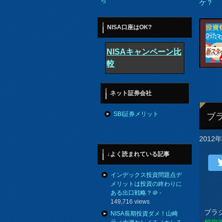
ら
ケ？
NISA口座はOK?
NISAキャンペーン比
較
ネット証券会社
SBI証券メリット
ブ
2012
↓よく読まれている記事
インデックス投資問題点デ
メリットは投資の終わりに
ある出口戦略？＠
-
149,716 views
ブラ
NISA長期投資ダメ！山崎