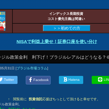
インデックス長期投資
コスト優先主義は間違い
＞＞初めての方
NISAで利益上乗せ！証券口座を使い分け
ラジル政策金利 利下げ！ブラジルレアルはどうなる？
年05月31日
[
ブラジル市場コラム
]
Twitter
Hatena
LI
Facebook
↑ 閲覧前に
投資信託
応援ぽちっとして頂けると幸せです。
ジル政策金利。