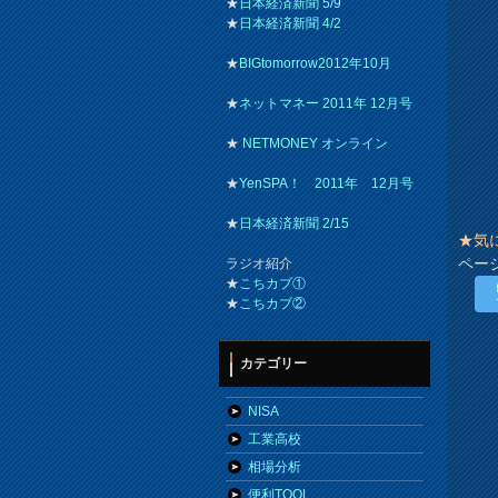
★
日本経済新聞 5/9
★
日本経済新聞 4/2
★
BIGtomorrow2012年10月
★
ネットマネー 2011年 12月号
★
NETMONEY オンライン
★
YenSPA！ 2011年 12月号
★
日本経済新聞 2/15
★気
ペー
ラジオ紹介
★
こちカブ①
★
こちカブ②
カテゴリー
NISA
工業高校
相場分析
便利TOOL