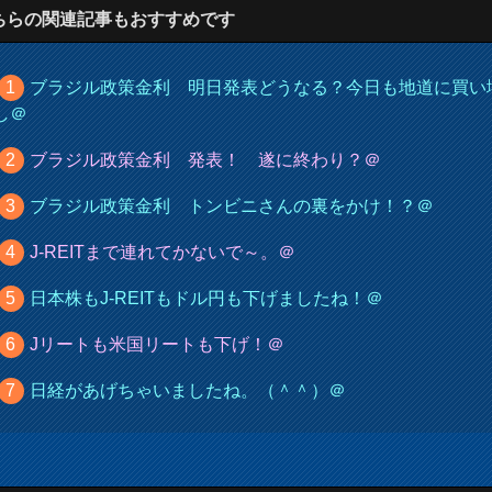
ちらの関連記事もおすすめです
ブラジル政策金利 明日発表どうなる？今日も地道に買い
し＠
ブラジル政策金利 発表！ 遂に終わり？＠
ブラジル政策金利 トンビニさんの裏をかけ！？＠
J-REITまで連れてかないで～。＠
日本株もJ-REITもドル円も下げましたね！＠
Jリートも米国リートも下げ！＠
日経があげちゃいましたね。（＾＾）＠