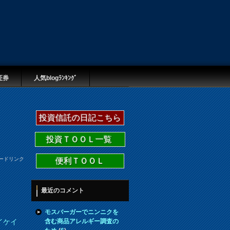
証券
人気blogﾗﾝｷﾝｸﾞ
投資信託の日記こちら
投資ＴＯＯＬ一覧
ードリンク
便利ＴＯＯＬ
最近のコメント
モスバーガーでニンニクを
含む商品アレルギー調査の
イケイ