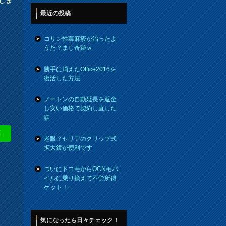
最近の投稿
コリン性蕁麻疹が治ったよ
うだ？まじ奇跡ｗ
勝手に消えたOffice2016を
復活した方法
ノートンの自動延長を返金
し安い価格で契約し直した
話
E
老眼？セリアのクリップ式
拡大鏡が便利です
ついにドコモからOCNモバ
イルに乗り換えて不労所得
ゲット！
気になったら日々チェック！