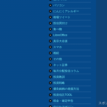
パソコン
にんにくアレルギー
相場ツイート
投信買付け
食べ物
LibreOffice
真宗大谷派
スマホ
相続
その他
ネット証券
毎月分配投信コラム
投資教訓
投資戦略
優良銘柄の発掘方法
投資信託TOOL
税金・確定申告
スポ
のりたマガジン