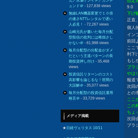
想定
元／水瀬ケンイチ／カンチ
ュンド＠
- 127,836 views
9.0
下げ幅
無線LAN機器変更で１０倍
の速さNTTレンタルで遅い
正直
人必見！
- 72,267 views
個人
山崎元氏が書いた毎月分配
イン
型投信の批判には稚拙さし
前回
かない＠
- 61,988 views
ここ
毎月分配型の分配金がダメ
利下
だという王道パターンの長
もし
期投資押し付け
- 35,468
ブラ
views
やは
投資信託リターンのコスト
報道
高影響を論じるな！世間の
大誤解＠
- 35,077 views
次回
との
毎月分配型の投資信託運用
格言＠
- 33,729 views
ここ
この
ちょ
メディア掲載
次回
ブラ
★
日経ヴェリタス 10/11