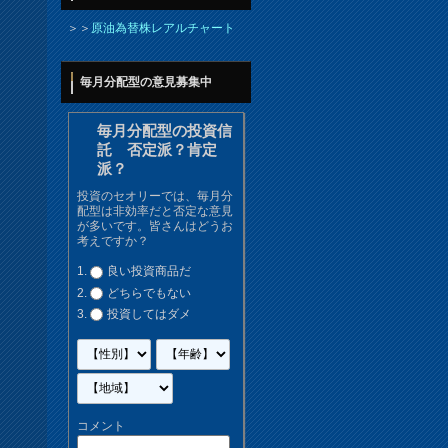
＞＞
原油為替株レアルチャート
毎月分配型の意見募集中
毎月分配型の投資信
託 否定派？肯定
派？
投資のセオリーでは、毎月分
配型は非効率だと否定な意見
が多いです。皆さんはどうお
考えですか？
良い投資商品だ
どちらでもない
投資してはダメ
コメント