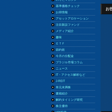
基準価格チェック
お
お得情報
アセットアロケーション
注目新設ファンド
メディア紹介
趣味
ＥＴＦ
節約術
今月の分配金
ブラジル市場コラム
ニュース
IT・アクセス解析など
J-REIT
単元未満株
書籍紹介
解約タイミング研究
株主優待