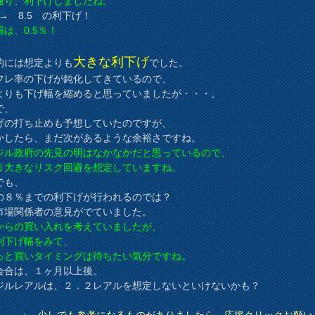
通り、利下げしましたね。
 → 8.5 の利下げ！
は、0.5％！
、
大きな利下げ
的には想定よりも
でした。
フレ率の下げが鈍化してきているので、
よりも下げ幅を縮めると思っていましたが・・・。
で、
げの打ち止めも予想していたのですが、
かしたら、まだ次があるような余裕さですね。
ジル政府の先見の明はなかなかだと思っているので、
り大きなリスク回避を想定していますね。
でも、
の８％までの利下げが行われるのでは？
市場関係者の意見がでていました。
からの買い入れを考えていましたが、
利下げ幅をみて、
っと買いタイミングは待ちたい気分ですね。
会合は、１ヶ月以上後。
ジルレアルは、２．２レアルを想定しないといけないかも？
↓ 少しでも参考になるものがありましたら、応援クリックお願い