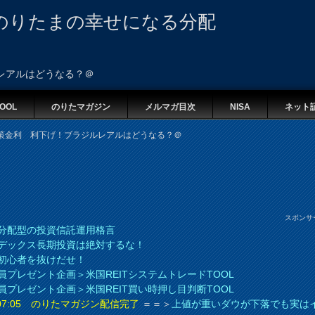
のりたまの幸せになる分配
レアルはどうなる？＠
OOL
のりたマガジン
メルマガ目次
NISA
ネット
策金利 利下げ！ブラジルレアルはどうなる？＠
スポンサ
分配型の投資信託運用格言
デックス長期投資は絶対するな！
初心者を抜けだせ！
員プレゼント企画＞米国REITシステムトレードTOOL
員プレゼント企画＞米国REIT買い時押し目判断TOOL
8 07:05 のりたマガジン配信完了
＝＝＞
上値が重いダウが下落でも実は