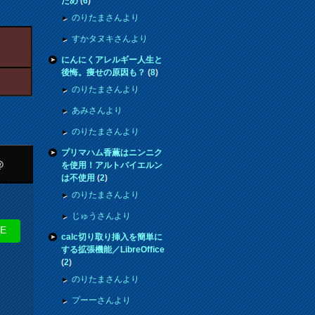
ため
(
6
)
のりたまさんより
すかタヌキさんより
にんにくアレルギー人生と
後悔。痩せの原因も？
(
8
)
のりたまさんより
あみさんより
のりたまさんより
プリマハム香薫はニンニク
＠
を使用！アルトバイエルン
は不使用
(
2
)
のりたまさんより
じゅうさんより
NE
calc切り取り挿入を簡単に
する拡張機能／LibreOffice
(
2
)
のりたまさんより
プーーさんより