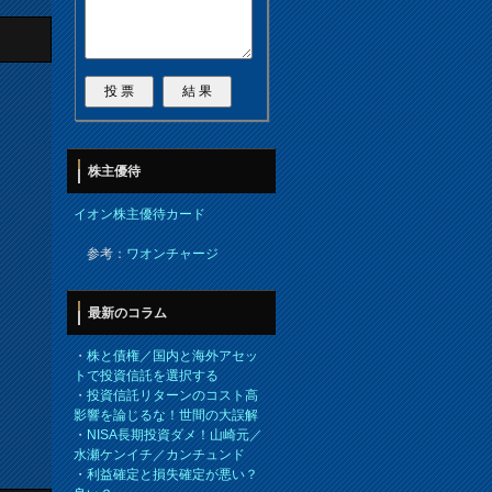
株主優待
イオン株主優待カード
参考：
ワオンチャージ
最新のコラム
・
株と債権／国内と海外アセッ
トで投資信託を選択する
・
投資信託リターンのコスト高
影響を論じるな！世間の大誤解
・
NISA長期投資ダメ！山崎元／
水瀬ケンイチ／カンチュンド
・
利益確定と損失確定が悪い？