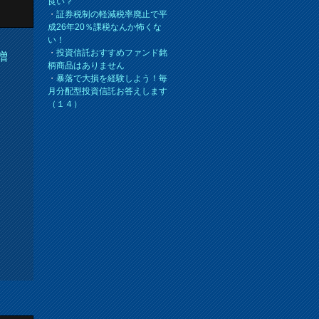
良い？
・
証券税制の軽減税率廃止で平
成26年20％課税なんか怖くな
い！
・
投資信託おすすめファンド銘
増
柄商品はありません
・
暴落で大損を経験しよう！毎
月分配型投資信託お答えします
（１４）