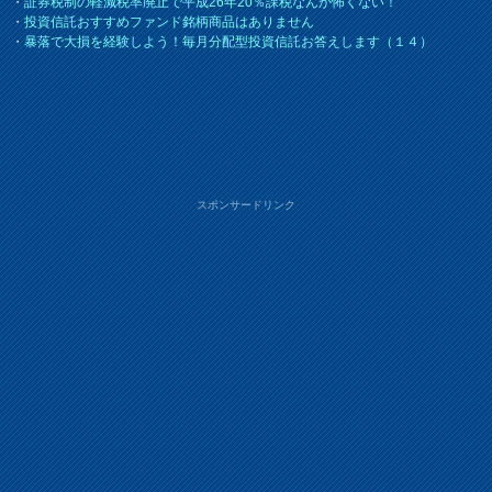
・
証券税制の軽減税率廃止で平成26年20％課税なんか怖くない！
・
投資信託おすすめファンド銘柄商品はありません
・
暴落で大損を経験しよう！毎月分配型投資信託お答えします（１４）
スポンサードリンク