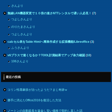
さんより
無線LAN機器変更で１０倍の速さNTTレンタルで遅い人必見！
(
7
)
つよしさんより
のりたまさんより
つよしさんより
calcセル表をTable Htmlへ簡単作成する拡張機能/Libreoffice
(
3
)
ふうさんより
v6プラスで速くなるか？TOOL計測結果でアップ余力確認
(
10
)
106さんより
最近の投稿
コリン性蕁麻疹が治ったようだ？まじ奇跡ｗ
勝手に消えたOffice2016を復活した方法
ノートンの自動延長を返金し安い価格で契約し直した話