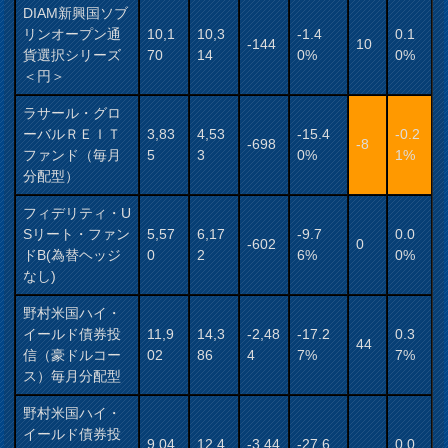
DIAM新興国ソブ
リンオープン通
10,1
10,3
-1.4
0.1
-144
10
貨選択シリーズ
70
14
0%
0%
＜円＞
ラサール・グロ
ーバルＲＥＩＴ
3,83
4,53
-15.4
-0.2
-698
-8
ファンド（毎月
5
3
0%
1%
分配型）
フィデリティ・U
Sリート・ファン
5,57
6,17
-9.7
0.0
-602
0
ドB(為替ヘッジ
0
2
6%
0%
なし)
野村米国ハイ・
イールド債券投
11,9
14,3
-2,48
-17.2
0.3
44
信（豪ドルコー
02
86
4
7%
7%
ス）毎月分配型
野村米国ハイ・
イールド債券投
9,04
12,4
-3,44
-27.6
0.0