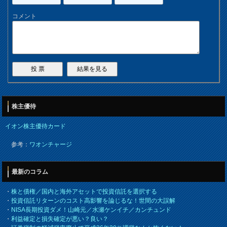
コメント
株主優待
イオン株主優待カード
参考：
ワオンチャージ
最新のコラム
・
株と債権／国内と海外アセットで投資信託を選択する
・
投資信託リターンのコスト高影響を論じるな！世間の大誤解
・
NISA長期投資ダメ！山崎元／水瀬ケンイチ／カンチュンド
・
利益確定と損失確定が悪い？良い？