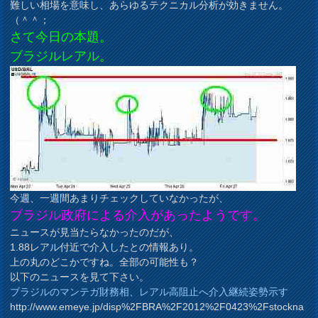
難しい相場を意味し、あらゆるテクニカル分析が効きません。
（＾＾；
さて今日の本題。
ブラジルレアル。
今週、一週間あまりチェックしていなかったが、
ブラジル政府による介入があったようです。
ニュースが見当たらなかったのだが、
1.88レアル付近で介入したとの情報あり。
上の丸のどこかですね。全部の可能性も？
以下のニュースを見て下さい。
ブラジルのマンテガ財務相、レアル高阻止へ介入継続姿勢示す
http://www.emeye.jp/disp%2FBRA%2F2012%2F0423%2Fstockna