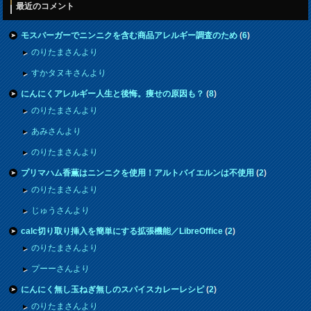
最近のコメント
モスバーガーでニンニクを含む商品アレルギー調査のため
(
6
)
のりたまさんより
すかタヌキさんより
にんにくアレルギー人生と後悔。痩せの原因も？
(
8
)
のりたまさんより
あみさんより
のりたまさんより
プリマハム香薫はニンニクを使用！アルトバイエルンは不使用
(
2
)
のりたまさんより
じゅうさんより
calc切り取り挿入を簡単にする拡張機能／LibreOffice
(
2
)
のりたまさんより
プーーさんより
にんにく無し玉ねぎ無しのスパイスカレーレシピ
(
2
)
のりたまさんより