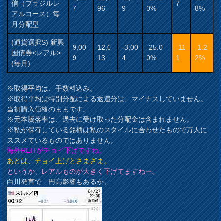
信（ブラジルレ
7
7
96
9
0%
8%
アルコース）毎
月分配型
(通貨選択S) 新興
9,00
12,0
-3,00
-25.0
-11
-1.2
国債券<レアル>
9
13
4
0%
1
2%
(毎月)
※取得平均は、手数料込み。
※取得平均は特別分配による返還分は、マイナスしていません。
当初購入価格のままです。
※元本騰落率は、過去に受け取った分配金は含まれません。
※私が保有している銘柄は私のスタイルに合わせたもので万人に
ススメているものではありません。
海外REITがチョイ下げですね。
あとは、チョイ上げとさまざま。
というか、レアルものが大きく下げてますねー。
白川発言で、円高影響もあるか。