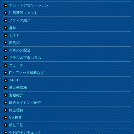
アセットアロケーション
注目新設ファンド
メディア紹介
趣味
ＥＴＦ
節約術
今月の分配金
ブラジル市場コラム
ニュース
IT・アクセス解析など
J-REIT
単元未満株
書籍紹介
解約タイミング研究
株主優待
VIX投資
積立日記
今月の実力チェック