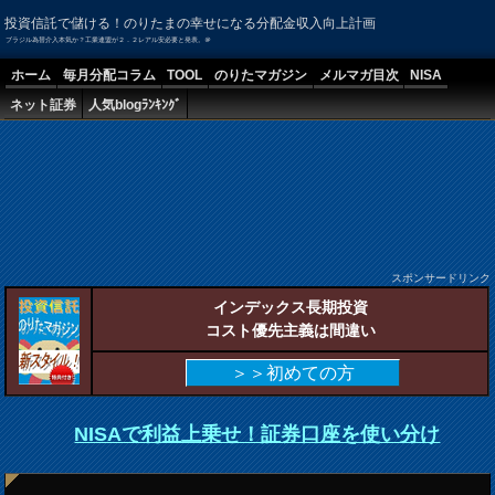
投資信託で儲ける！のりたまの幸せになる分配金収入向上計画
ブラジル為替介入本気か？工業連盟が２．２レアル安必要と発表。＠
ホーム
毎月分配コラム
TOOL
のりたマガジン
メルマガ目次
NISA
ネット証券
人気blogﾗﾝｷﾝｸﾞ
スポンサードリンク
インデックス長期投資
コスト優先主義は間違い
＞＞初めての方
NISAで利益上乗せ！証券口座を使い分け