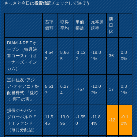
さっさと今日は
投資信託
チェックして遊ぼう！
前
基準
取得
単価
元本騰
日
価額
平均
損益
落率
比
DIAM J-REITオ
ープン（毎月決
4,54
5,66
-1,12
-19.8
0.8
算コース）（オ
36
3
5
2
1%
0%
ーナーズ・イン
カム）
三井住友･アジ
ア･オセアニア好
5,51
6,27
-12.0
0.3
-757
17
配当株式 『愛称
7
4
7%
1%
： 椰子の実』
損保ジャパン・
グローバルＲＥ
11,5
13,0
-1,55
-11.8
-0.1
-12
ＩＴファンド
45
95
0
4%
0%
（毎月分配型）