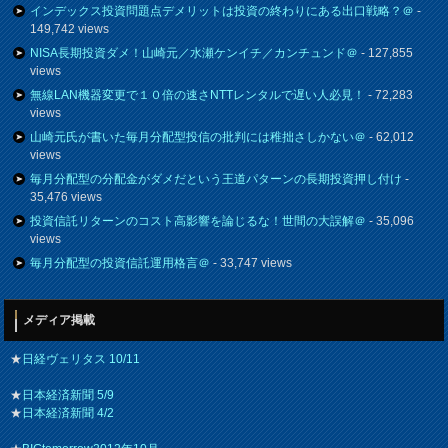
インデックス投資問題点デメリットは投資の終わりにある出口戦略？＠
-
149,742 views
NISA長期投資ダメ！山崎元／水瀬ケンイチ／カンチュンド＠
- 127,855
views
無線LAN機器変更で１０倍の速さNTTレンタルで遅い人必見！
- 72,283
views
山崎元氏が書いた毎月分配型投信の批判には稚拙さしかない＠
- 62,012
views
毎月分配型の分配金がダメだという王道パターンの長期投資押し付け
-
35,476 views
投資信託リターンのコスト高影響を論じるな！世間の大誤解＠
- 35,096
views
毎月分配型の投資信託運用格言＠
- 33,747 views
メディア掲載
★
日経ヴェリタス 10/11
★
日本経済新聞 5/9
★
日本経済新聞 4/2