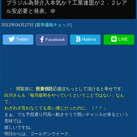
ブラジル為替介入本気か？工業連盟が２．２レア
ル安必要と発表。＠
2012年04月27日
[
基準価格チェック
]
Twitter
Hatena
LINE
Facebook
↑ 閲覧前に
投資信託
応援ぽちっとして頂けると幸せです。
白川さんも「毎月緩和をやっていくということではない」なん
て、
わざわざ言わなくても良い感じだったのに。（＾＾；
まぁ、でも予想通り円高へ動きそうで買いチャンスが来るという
意味では、
嬉しいですね。
明日からは、ゴールデンウイーク。