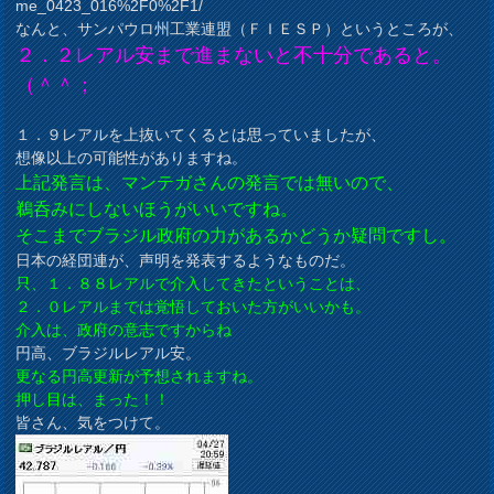
me_0423_016%2F0%2F1/
なんと、サンパウロ州工業連盟（ＦＩＥＳＰ）というところが、
２．２レアル安まで進まないと不十分であると。
（＾＾；
１．９レアルを上抜いてくるとは思っていましたが、
想像以上の可能性がありますね。
上記発言は、マンテガさんの発言では無いので、
鵜呑みにしないほうがいいですね。
そこまでブラジル政府の力があるかどうか疑問ですし。
日本の経団連が、声明を発表するようなものだ。
只、１．８８レアルで介入してきたということは、
２．０レアルまでは覚悟しておいた方がいいかも。
介入は、政府の意志ですからね
円高、ブラジルレアル安。
更なる円高更新が予想されますね。
押し目は、まった！！
皆さん、気をつけて。