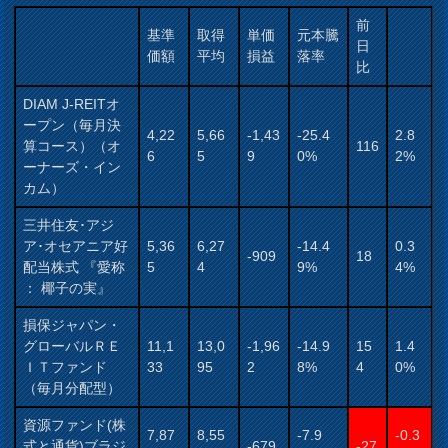
前
基準
取得
単価
元本騰
日
価額
平均
損益
落率
比
DIAM J-REITオ
ープン（毎月決
4,22
5,66
-1,43
-25.4
2.8
算コース）（オ
116
6
5
9
0%
2%
ーナーズ・イン
カム）
三井住友･アジ
ア･オセアニア好
5,36
6,27
-14.4
0.3
-909
18
配当株式 『愛称
5
4
9%
4%
： 椰子の実』
損保ジャパン・
グローバルＲＥ
11,1
13,0
-1,96
-14.9
15
1.4
ＩＴファンド
33
95
2
8%
4
0%
（毎月分配型）
資源ファンド(株
7,87
8,55
-7.9
-0.3
式と通貨)ブラジ
-679
-27