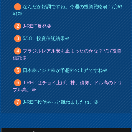
なんだか好調ですね。今週の投資戦略φ(｀д´)ｶｷ
ｶｷ＠
J-REIT反発＠
5/18 投資信託結果＠
ブラジルレアル安も止まったのかな？7/17投資
信託＠
日本株アジア株が予想外の上昇ですね＠
J-REITはチョイ上げ。株、債券、ドル高のトリ
プル高。＠
J-REIT投信やっと跳ねましたね。＠