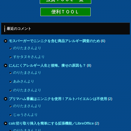
便利ＴＯＯＬ
最近のコメント
モスバーガーでニンニクを含む商品アレルギー調査のため
(
6
)
のりたまさんより
すかタヌキさんより
にんにくアレルギー人生と後悔。痩せの原因も？
(
8
)
のりたまさんより
あみさんより
のりたまさんより
プリマハム香薫はニンニクを使用！アルトバイエルンは不使用
(
2
)
のりたまさんより
じゅうさんより
calc切り取り挿入を簡単にする拡張機能／LibreOffice
(
2
)
のりたまさんより