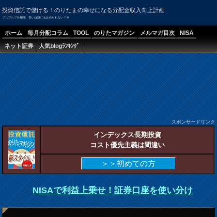
投資信託で儲ける！のりたまの幸せになる分配金収入向上計画
ブルブルブル相場、勢いは誰にも止められない？＠
ホーム
毎月分配コラム
TOOL
のりたマガジン
メルマガ目次
NISA
ネット証券
人気blogﾗﾝｷﾝｸﾞ
スポンサードリンク
インデックス長期投資
コスト優先主義は間違い
＞＞初めての方
NISAで利益上乗せ！証券口座を使い分け