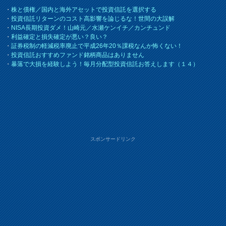
・
株と債権／国内と海外アセットで投資信託を選択する
・
投資信託リターンのコスト高影響を論じるな！世間の大誤解
・
NISA長期投資ダメ！山崎元／水瀬ケンイチ／カンチュンド
・
利益確定と損失確定が悪い？良い？
・
証券税制の軽減税率廃止で平成26年20％課税なんか怖くない！
・
投資信託おすすめファンド銘柄商品はありません
・
暴落で大損を経験しよう！毎月分配型投資信託お答えします（１４）
スポンサードリンク