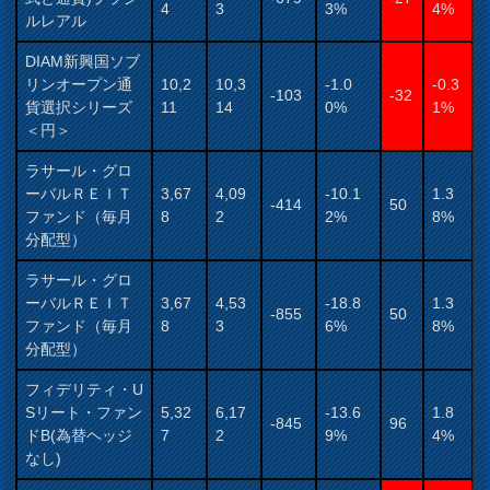
4
3
3%
4%
ルレアル
DIAM新興国ソブ
リンオープン通
10,2
10,3
-1.0
-0.3
-103
-32
貨選択シリーズ
11
14
0%
1%
＜円＞
ラサール・グロ
ーバルＲＥＩＴ
3,67
4,09
-10.1
1.3
-414
50
ファンド（毎月
8
2
2%
8%
分配型）
ラサール・グロ
ーバルＲＥＩＴ
3,67
4,53
-18.8
1.3
-855
50
ファンド（毎月
8
3
6%
8%
分配型）
フィデリティ・U
Sリート・ファン
5,32
6,17
-13.6
1.8
-845
96
ドB(為替ヘッジ
7
2
9%
4%
なし)