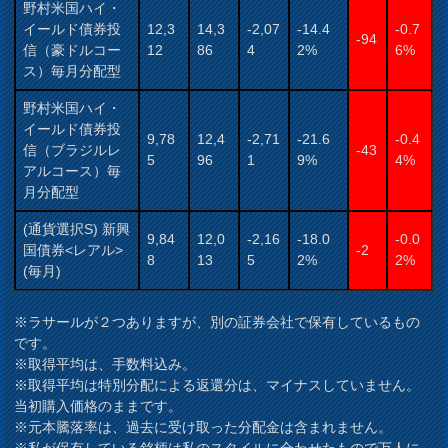
野村米国ハイ・
イールド債券投
12,3
14,3
-2,07
-14.4
-0.7
-94
信（豪ドルコー
12
86
4
2%
6%
ス）毎月分配型
野村米国ハイ・
イールド債券投
9,78
12,4
-2,71
-21.6
-0.4
信（ブラジルレ
-43
5
96
1
9%
4%
アルコース）毎
月分配型
(通貨選択S) 新興
9,84
12,0
-2,16
-18.0
-0.0
国債券<レアル>
-2
8
13
5
2%
2%
(毎月)
※ラサールが２つありますが、別の証券会社で保有しているもの
です。
※取得平均は、手数料込み。
※取得平均は特別分配による返還分は、マイナスしていません。
当初購入価格のままです。
※元本騰落率は、過去に受け取った分配金は含まれません。
※私が保有している銘柄は私のスタイルに合わせたもので万人に