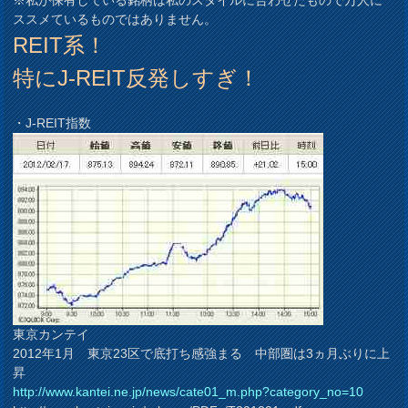
ススメているものではありません。
REIT系！
特にJ-REIT反発しすぎ！
・J-REIT指数
東京カンテイ
2012年1月 東京23区で底打ち感強まる 中部圏は3ヵ月ぶりに上
昇
http://www.kantei.ne.jp/news/cate01_m.php?category_no=10