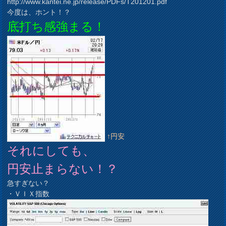
http://www.kantei.ne.jp/release/PDFs/T201201.pdf
今度は、ホント！？
底打ち感強まる！
↑円安
それにしても、
円安止まらない！？
急すぎない？
・ＶＩＸ指数