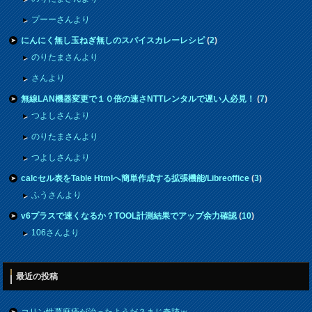
プーーさんより
にんにく無し玉ねぎ無しのスパイスカレーレシピ
(
2
)
のりたまさんより
さんより
無線LAN機器変更で１０倍の速さNTTレンタルで遅い人必見！
(
7
)
つよしさんより
のりたまさんより
つよしさんより
calcセル表をTable Htmlへ簡単作成する拡張機能/Libreoffice
(
3
)
ふうさんより
v6プラスで速くなるか？TOOL計測結果でアップ余力確認
(
10
)
106さんより
最近の投稿
コリン性蕁麻疹が治ったようだ？まじ奇跡ｗ