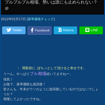
ブルブルブル相場、勢いは誰にも止められない？
＠
2012年02月17日
[
基準価格チェック
]
Twitter
Hatena
LINE
Facebook
↑ 閲覧前に ぽちっとして頂けると幸せです。
ブル相場
うーん。やっぱり
続いてますねー。
強気！
お陰で、基準価額も急回復！
皆さんも、年末がウソのように急回復しているのではないでしょ
うか？
我慢してよかったですね。