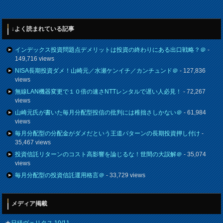
↓よく読まれている記事
インデックス投資問題点デメリットは投資の終わりにある出口戦略？＠
-
149,716 views
NISA長期投資ダメ！山崎元／水瀬ケンイチ／カンチュンド＠
- 127,836
views
無線LAN機器変更で１０倍の速さNTTレンタルで遅い人必見！
- 72,267
views
山崎元氏が書いた毎月分配型投信の批判には稚拙さしかない＠
- 61,984
views
毎月分配型の分配金がダメだという王道パターンの長期投資押し付け
-
35,467 views
投資信託リターンのコスト高影響を論じるな！世間の大誤解＠
- 35,074
views
毎月分配型の投資信託運用格言＠
- 33,729 views
メディア掲載