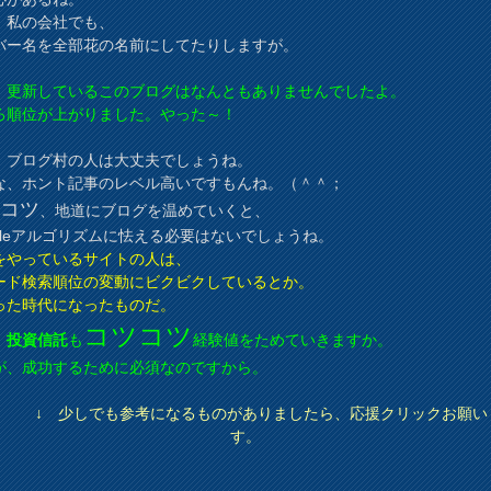
、私の会社でも、
バー名を全部花の名前にしてたりしますが。
、更新しているこのブログはなんともありませんでしたよ。
ろ順位が上がりました。やった～！
、ブログ村の人は大丈夫でしょうね。
な、ホント記事のレベル高いですもんね。（＾＾；
ツコツ
、地道にブログを温めていくと、
ogleアルゴリズムに怯える必要はないでしょうね。
をやっているサイトの人は、
ード検索順位の変動にビクビクしているとか。
った時代になったものだ。
コツコツ
、
投資信託
も
経験値をためていきますか。
が、成功するために必須なのですから。
↓ 少しでも参考になるものがありましたら、応援クリックお願い
す。