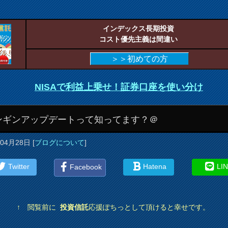
インデックス長期投資
コスト優先主義は間違い
＞＞初めての方
NISAで利益上乗せ！証券口座を使い分け
ンギンアップデートって知ってます？＠
年04月28日
[
ブログについて
]
Twitter
Hatena
LI
Facebook
↑ 閲覧前に
投資信託
応援ぽちっとして頂けると幸せです。