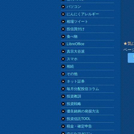
パソコン
にんにくアレルギー
相場ツイート
投信買付け
食べ物
★気
LibreOffice
ペー
真宗大谷派
スマホ
相続
その他
ネット証券
毎月分配投信コラム
投資教訓
投資戦略
優良銘柄の発掘方法
投資信託TOOL
税金・確定申告
のりたマガジン