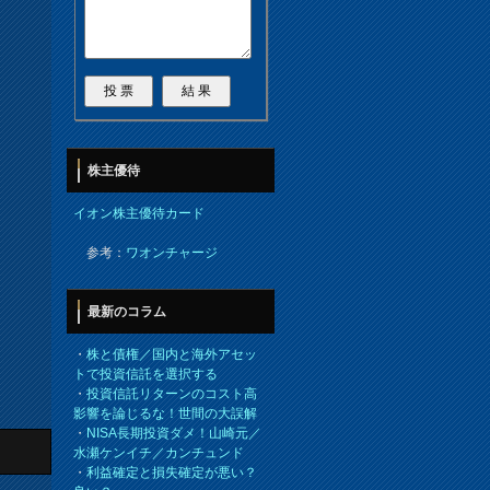
株主優待
イオン株主優待カード
参考：
ワオンチャージ
最新のコラム
・
株と債権／国内と海外アセッ
トで投資信託を選択する
・
投資信託リターンのコスト高
影響を論じるな！世間の大誤解
・
NISA長期投資ダメ！山崎元／
水瀬ケンイチ／カンチュンド
・
利益確定と損失確定が悪い？