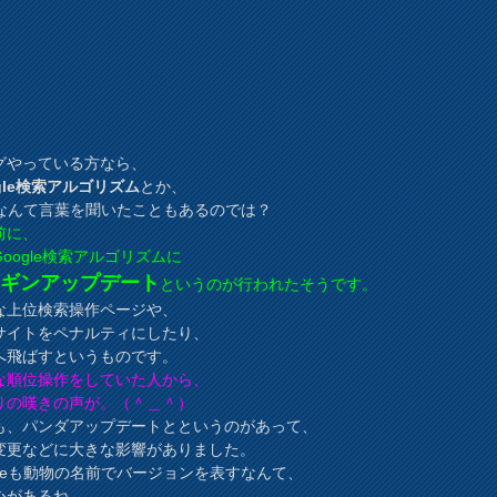
グやっている方なら、
gle検索アルゴリズム
とか、
なんて言葉を聞いたこともあるのでは？
前に、
oogle検索アルゴリズムに
ンギンアップデート
というのが行われたそうです。
な上位検索操作ページや、
サイトをペナルティにしたり、
へ飛ばすというものです。
な順位操作をしていた人から、
りの嘆きの声が。（＾＿＾）
も、パンダアップデートとというのがあって、
変更などに大きな影響がありました。
ogleも動物の名前でバージョンを表すなんて、
心があるね。