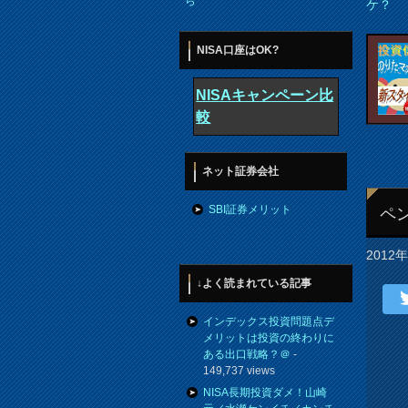
ら
ケ？
NISA口座はOK?
NISAキャンペーン比
較
ネット証券会社
SBI証券メリット
ペ
2012
↓よく読まれている記事
インデックス投資問題点デ
メリットは投資の終わりに
ある出口戦略？＠
-
149,737 views
NISA長期投資ダメ！山崎