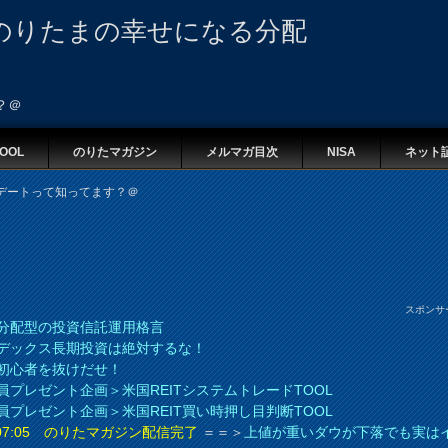
のりたまの幸せになる分配
？＠
OOL
のりたマガジン
メルマガ目次
NISA
ネット
デートって知ってます？＠
スポンサ
分配型の投資信託運用格言
デックス長期投資は絶対するな！
初心者を抜けだせ！
員プレゼント企画＞米国REITシステムトレードTOOL
員プレゼント企画＞米国REIT買い時押し目判断TOOL
8 07:05 のりたマガジン配信完了
＝＝＞
上値が重いダウが下落でも実は