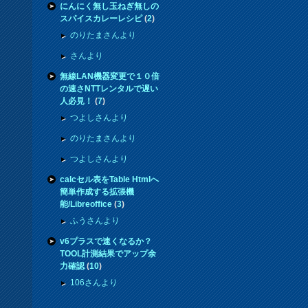
にんにく無し玉ねぎ無しの
スパイスカレーレシピ
(
2
)
のりたまさんより
さんより
無線LAN機器変更で１０倍
の速さNTTレンタルで遅い
人必見！
(
7
)
つよしさんより
のりたまさんより
つよしさんより
calcセル表をTable Htmlへ
簡単作成する拡張機
能/Libreoffice
(
3
)
ふうさんより
v6プラスで速くなるか？
TOOL計測結果でアップ余
力確認
(
10
)
106さんより