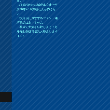
良い？
・
証券税制の軽減税率廃止で平
成26年20％課税なんか怖くな
い！
・
投資信託おすすめファンド銘
柄商品はありません
・
暴落で大損を経験しよう！毎
月分配型投資信託お答えします
（１４）