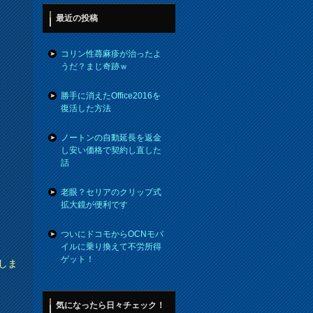
最近の投稿
コリン性蕁麻疹が治ったよ
うだ？まじ奇跡ｗ
勝手に消えたOffice2016を
復活した方法
ノートンの自動延長を返金
し安い価格で契約し直した
話
老眼？セリアのクリップ式
拡大鏡が便利です
ついにドコモからOCNモバ
イルに乗り換えて不労所得
ゲット！
しま
気になったら日々チェック！