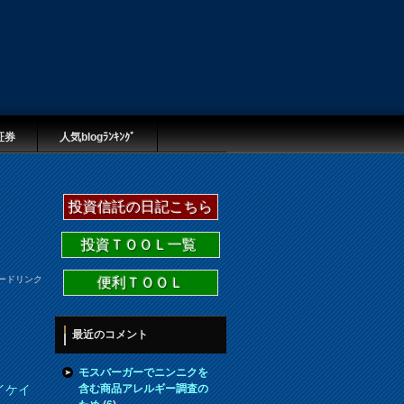
証券
人気blogﾗﾝｷﾝｸﾞ
投資信託の日記こちら
投資ＴＯＯＬ一覧
ードリンク
便利ＴＯＯＬ
最近のコメント
モスバーガーでニンニクを
含む商品アレルギー調査の
イケイ