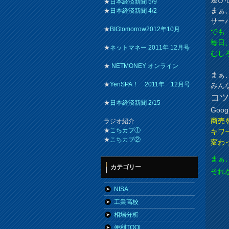
★
日本経済新聞 5/9
まぁ
★
日本経済新聞 4/2
サー
★
BIGtomorrow2012年10月
でも
毎日
★
ネットマネー 2011年 12月号
むし
★
NETMONEY オンライン
まぁ
★
YenSPA！ 2011年 12月号
みん
コ
★
日本経済新聞 2/15
Go
商売
ラジオ紹介
★
こちカブ①
キワ
★
こちカブ②
変わ
まぁ
カテゴリー
それ
NISA
工業高校
相場分析
便利TOOL