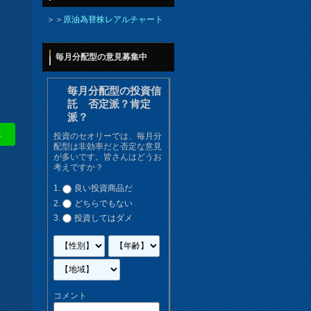
＞＞
原油為替株レアルチャート
毎月分配型の意見募集中
毎月分配型の投資信
託 否定派？肯定
派？
E
投資のセオリーでは、毎月分
配型は非効率だと否定な意見
が多いです。皆さんはどうお
考えですか？
良い投資商品だ
どちらでもない
投資してはダメ
コメント