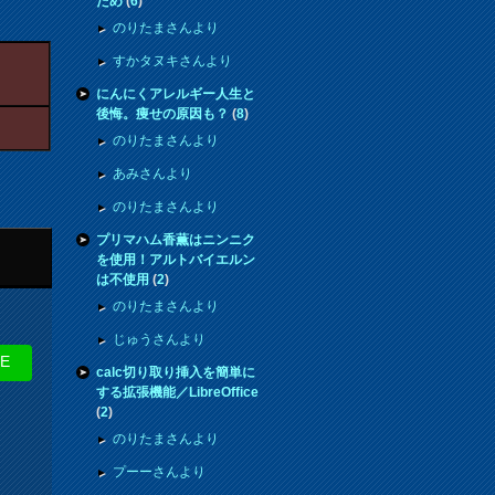
ため
(
6
)
のりたまさんより
すかタヌキさんより
にんにくアレルギー人生と
後悔。痩せの原因も？
(
8
)
のりたまさんより
あみさんより
のりたまさんより
プリマハム香薫はニンニク
を使用！アルトバイエルン
は不使用
(
2
)
のりたまさんより
じゅうさんより
NE
calc切り取り挿入を簡単に
する拡張機能／LibreOffice
(
2
)
のりたまさんより
プーーさんより