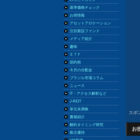
基準価格チェック
お得情報
アセットアロケーション
注目新設ファンド
メディア紹介
趣味
ＥＴＦ
節約術
今月の分配金
ブラジル市場コラム
ニュース
IT・アクセス解析など
J-REIT
単元未満株
スポ
書籍紹介
解約タイミング研究
お
株主優待