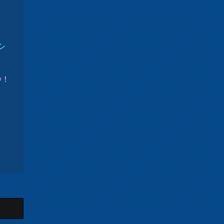
シ
ｯ！
＠