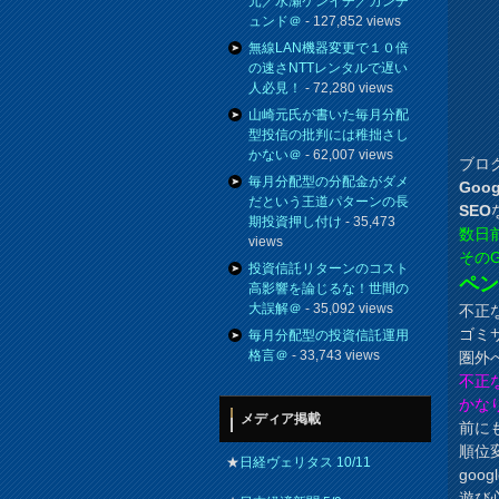
元／水瀬ケンイチ／カンチ
ュンド＠
- 127,852 views
無線LAN機器変更で１０倍
の速さNTTレンタルで遅い
人必見！
- 72,280 views
山崎元氏が書いた毎月分配
型投信の批判には稚拙さし
かない＠
- 62,007 views
ブロ
毎月分配型の分配金がダメ
Goo
だという王道パターンの長
SEO
期投資押し付け
- 35,473
数日
views
そのG
投資信託リターンのコスト
ペ
高影響を論じるな！世間の
大誤解＠
- 35,092 views
不正
ゴミ
毎月分配型の投資信託運用
格言＠
- 33,743 views
圏外
不正
かな
メディア掲載
前に
順位
★
日経ヴェリタス 10/11
go
遊び