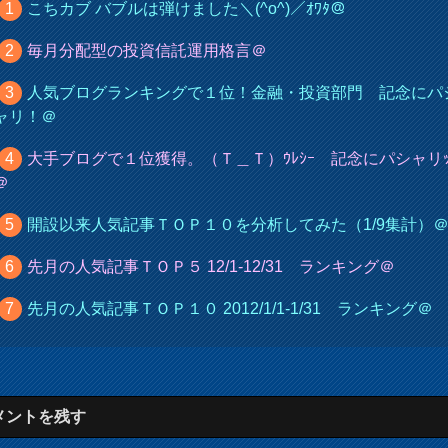
こちカブ バブルは弾けました＼(^o^)／ｵﾜﾀ＠
毎月分配型の投資信託運用格言＠
人気ブログランキングで１位！金融・投資部門 記念にパ
ャリ！＠
大手ブログで１位獲得。（Ｔ＿Ｔ）ｳﾚｼｰ 記念にパシャリ
＠
開設以来人気記事ＴＯＰ１０を分析してみた（1/9集計）
先月の人気記事ＴＯＰ５ 12/1-12/31 ランキング＠
先月の人気記事ＴＯＰ１０ 2012/1/1-1/31 ランキング＠
メントを残す