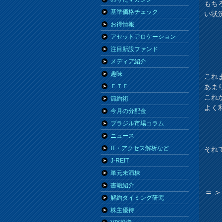
もち
基準価格チェック
い状
お得情報
アセットアロケーション
注目新設ファンド
メディア紹介
趣味
これ
あま
ＥＴＦ
これか
節約術
よく
今月の分配金
ブラジル市場コラム
ニュース
IT・アクセス解析など
それ
J-REIT
単元未満株
書籍紹介
＝
解約タイミング研究
株主優待