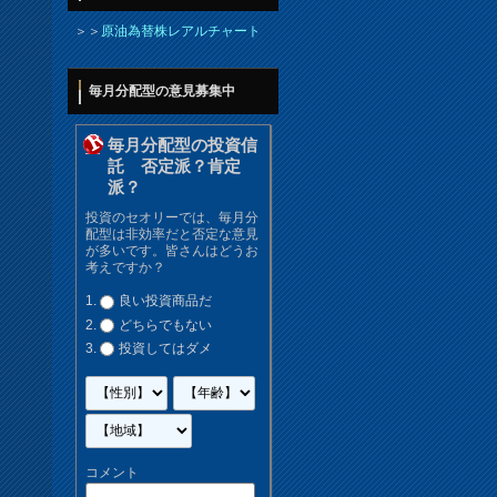
＞＞
原油為替株レアルチャート
毎月分配型の意見募集中
毎月分配型の投資信
託 否定派？肯定
派？
投資のセオリーでは、毎月分
配型は非効率だと否定な意見
が多いです。皆さんはどうお
考えですか？
良い投資商品だ
どちらでもない
投資してはダメ
コメント