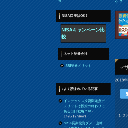
ら
ケ？
NISA口座はOK?
NISAキャンペーン比
較
ネット証券会社
SBI証券メリット
マザ
2018
↓よく読まれている記事
インデックス投資問題点デ
メリットは投資の終わりに
ある出口戦略？＠
-
１２
149,719 views
NISA長期投資ダメ！山崎