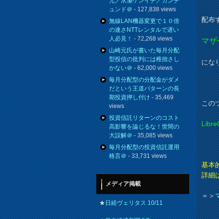
元／水瀬ケンイチ／カンチ
ュンド＠
- 127,838 views
配布
無線LAN機器変更で１０倍
の速さNTTレンタルで遅い
人必見！
- 72,268 views
マザ
山崎元氏が書いた毎月分配
型投信の批判には稚拙さし
にな
かない＠
- 62,000 views
毎月分配型の分配金がダメ
だという王道パターンの長
期投資押し付け
- 35,469
この
views
投資信託リターンのコスト
Lib
高影響を論じるな！世間の
大誤解＠
- 35,085 views
毎月分配型の投資信託運用
格言＠
- 33,731 views
基本
詳細
メディア掲載
＝＞
★
日経ヴェリタス 10/11