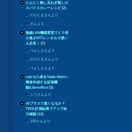
にんにく無し玉ねぎ無しの
スパイスカレーレシピ
(
2
)
のりたまさんより
さんより
無線LAN機器変更で１０倍
の速さNTTレンタルで遅い
人必見！
(
7
)
つよしさんより
のりたまさんより
つよしさんより
calcセル表をTable Htmlへ
簡単作成する拡張機
能/Libreoffice
(
3
)
ふうさんより
v6プラスで速くなるか？
TOOL計測結果でアップ余
力確認
(
10
)
106さんより