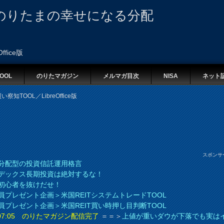
のりたまの幸せになる分配
fice版
OOL
のりたマガジン
メルマガ目次
NISA
ネット
知TOOL／LibreOffice版
スポンサ
分配型の投資信託運用格言
デックス長期投資は絶対するな！
初心者を抜けだせ！
員プレゼント企画＞米国REITシステムトレードTOOL
員プレゼント企画＞米国REIT買い時押し目判断TOOL
8 07:05 のりたマガジン配信完了
＝＝＞
上値が重いダウが下落でも実は