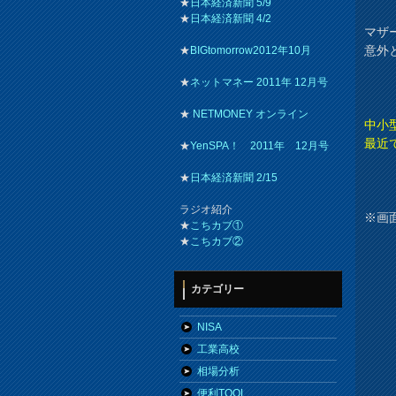
★
日本経済新聞 5/9
★
日本経済新聞 4/2
マザ
意外
★
BIGtomorrow2012年10月
★
ネットマネー 2011年 12月号
★
NETMONEY オンライン
中小
最近
★
YenSPA！ 2011年 12月号
★
日本経済新聞 2/15
ラジオ紹介
※画
★
こちカブ①
★
こちカブ②
カテゴリー
NISA
工業高校
相場分析
便利TOOL