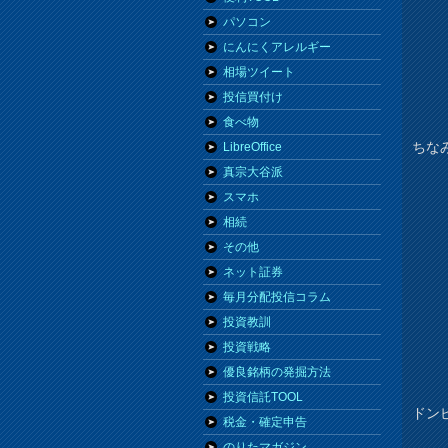
パソコン
にんにくアレルギー
相場ツイート
投信買付け
食べ物
ちな
LibreOffice
真宗大谷派
スマホ
相続
その他
ネット証券
毎月分配投信コラム
投資教訓
投資戦略
優良銘柄の発掘方法
投資信託TOOL
ドン
税金・確定申告
のりたマガジン