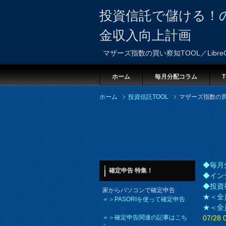
投資信託で儲ける！
金収入向上計画
マザーズ指数の買い察知TOOL／LibreOf
ホーム
毎月分配コラム
T
ホーム
投資信託TOOL
マザーズ指数の買い察
◆毎月
確定申告 特集！
◆イン
◆投資
家からパソコンで確定申告
★＜全
＝＞PASORIを使って確定申告
★＜全
＝＞確定申告関連の記事はこち
07/2