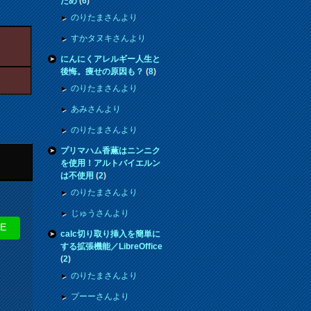
ため
(
6
)
のりたまさんより
すかタヌキさんより
にんにくアレルギー人生と
後悔。痩せの原因も？
(
8
)
のりたまさんより
あみさんより
のりたまさんより
プリマハム香薫はニンニク
を使用！アルトバイエルン
は不使用
(
2
)
のりたまさんより
じゅうさんより
NE
calc切り取り挿入を簡単に
する拡張機能／LibreOffice
(
2
)
のりたまさんより
プーーさんより