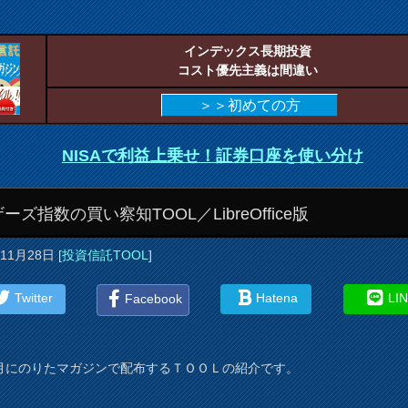
インデックス長期投資
コスト優先主義は間違い
＞＞初めての方
NISAで利益上乗せ！証券口座を使い分け
ーズ指数の買い察知TOOL／LibreOffice版
年11月28日
[
投資信託TOOL
]
Twitter
Hatena
LI
Facebook
月にのりたマガジンで配布するＴＯＯＬの紹介です。