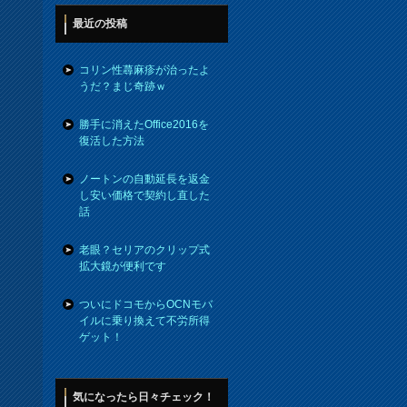
最近の投稿
コリン性蕁麻疹が治ったよ
うだ？まじ奇跡ｗ
勝手に消えたOffice2016を
復活した方法
ノートンの自動延長を返金
し安い価格で契約し直した
話
老眼？セリアのクリップ式
拡大鏡が便利です
ついにドコモからOCNモバ
イルに乗り換えて不労所得
ゲット！
気になったら日々チェック！