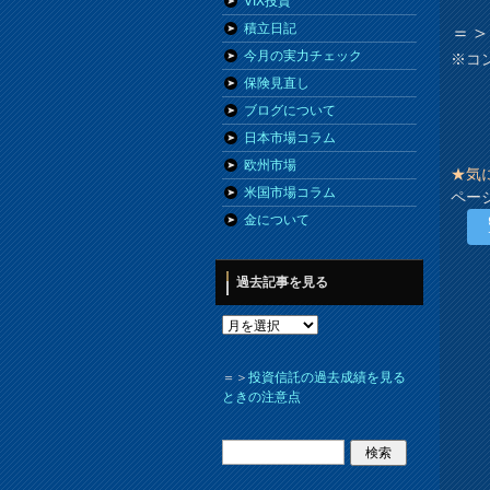
VIX投資
積立日記
＝
今月の実力チェック
※コ
保険見直し
ブログについて
日本市場コラム
欧州市場
★気
米国市場コラム
ペー
金について
過去記事を見る
＝＞
投資信託の過去成績を見る
ときの注意点