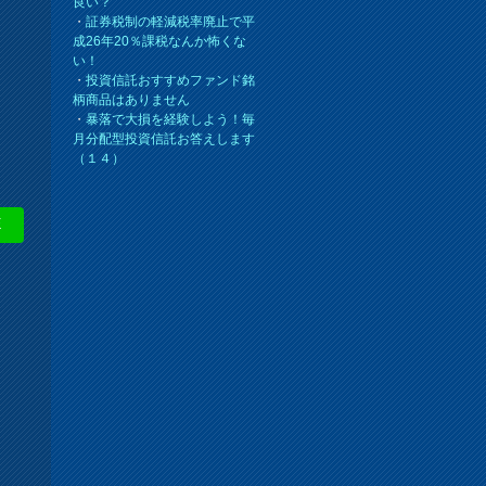
良い？
・
証券税制の軽減税率廃止で平
成26年20％課税なんか怖くな
い！
・
投資信託おすすめファンド銘
柄商品はありません
・
暴落で大損を経験しよう！毎
月分配型投資信託お答えします
（１４）
E