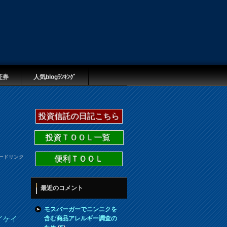
証券
人気blogﾗﾝｷﾝｸﾞ
投資信託の日記こちら
投資ＴＯＯＬ一覧
ードリンク
便利ＴＯＯＬ
最近のコメント
モスバーガーでニンニクを
含む商品アレルギー調査の
イケイ