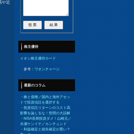
感や近
株主優待
イオン株主優待カード
参考：
ワオンチャージ
最新のコラム
・
株と債権／国内と海外アセッ
トで投資信託を選択する
・
投資信託リターンのコスト高
影響を論じるな！世間の大誤解
・
NISA長期投資ダメ！山崎元／
水瀬ケンイチ／カンチュンド
・
利益確定と損失確定が悪い？