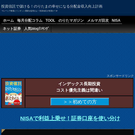
投資信託で儲ける！のりたまの幸せになる分配金収入向上計画
マレーシア株価とリンギット通貨を監視せよ！投資信託が有望か？＠
ホーム
毎月分配コラム
TOOL
のりたマガジン
メルマガ目次
NISA
ネット証券
人気blogﾗﾝｷﾝｸﾞ
スポンサードリンク
インデックス長期投資
コスト優先主義は間違い
＞＞初めての方
NISAで利益上乗せ！証券口座を使い分け