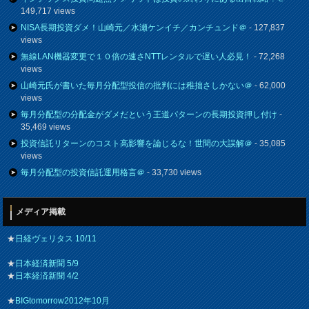
149,717 views
NISA長期投資ダメ！山崎元／水瀬ケンイチ／カンチュンド＠
- 127,837
views
無線LAN機器変更で１０倍の速さNTTレンタルで遅い人必見！
- 72,268
views
山崎元氏が書いた毎月分配型投信の批判には稚拙さしかない＠
- 62,000
views
毎月分配型の分配金がダメだという王道パターンの長期投資押し付け
-
35,469 views
投資信託リターンのコスト高影響を論じるな！世間の大誤解＠
- 35,085
views
毎月分配型の投資信託運用格言＠
- 33,730 views
メディア掲載
★
日経ヴェリタス 10/11
★
日本経済新聞 5/9
★
日本経済新聞 4/2
★
BIGtomorrow2012年10月