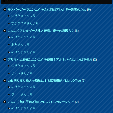
モスバーガーでニンニクを含む商品アレルギー調査のため
(
6
)
のりたまさんより
すかタヌキさんより
にんにくアレルギー人生と後悔。痩せの原因も？
(
8
)
のりたまさんより
あみさんより
のりたまさんより
プリマハム香薫はニンニクを使用！アルトバイエルンは不使用
(
2
)
のりたまさんより
じゅうさんより
calc切り取り挿入を簡単にする拡張機能／LibreOffice
(
2
)
のりたまさんより
プーーさんより
にんにく無し玉ねぎ無しのスパイスカレーレシピ
(
2
)
のりたまさんより