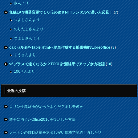
さんより
無線LAN機器変更で１０倍の速さNTTレンタルで遅い人必見！
(
7
)
つよしさんより
のりたまさんより
つよしさんより
calcセル表をTable Htmlへ簡単作成する拡張機能/Libreoffice
(
3
)
ふうさんより
v6プラスで速くなるか？TOOL計測結果でアップ余力確認
(
10
)
106さんより
最近の投稿
コリン性蕁麻疹が治ったようだ？まじ奇跡ｗ
勝手に消えたOffice2016を復活した方法
ノートンの自動延長を返金し安い価格で契約し直した話