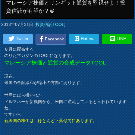
マレーシア株価とリンギット通貨を監視せよ！投
資信託が有望か？＠
2013年07月31日
[
投資信託TOOL
]
Twitter
Hatena
LINE
Facebook
８月に配布する
のりたマガジンのTOOLになります。
マレーシア株価と通貨の合成データTOOL
現在、
米国の金融緩和が縮小の方向にあります。
世界にばら撒かれた、
ドルマネーが新興国から、米国に逆流していると言われています
ね。
ですから、
新興国の株価は、ほとんど下落傾向にあります。