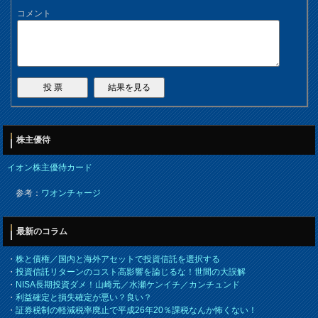
コメント
株主優待
イオン株主優待カード
参考：
ワオンチャージ
最新のコラム
・
株と債権／国内と海外アセットで投資信託を選択する
・
投資信託リターンのコスト高影響を論じるな！世間の大誤解
・
NISA長期投資ダメ！山崎元／水瀬ケンイチ／カンチュンド
・
利益確定と損失確定が悪い？良い？
・
証券税制の軽減税率廃止で平成26年20％課税なんか怖くない！