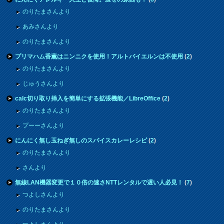
のりたまさんより
あみさんより
のりたまさんより
プリマハム香薫はニンニクを使用！アルトバイエルンは不使用
(
2
)
のりたまさんより
じゅうさんより
calc切り取り挿入を簡単にする拡張機能／LibreOffice
(
2
)
のりたまさんより
プーーさんより
にんにく無し玉ねぎ無しのスパイスカレーレシピ
(
2
)
のりたまさんより
さんより
無線LAN機器変更で１０倍の速さNTTレンタルで遅い人必見！
(
7
)
つよしさんより
のりたまさんより