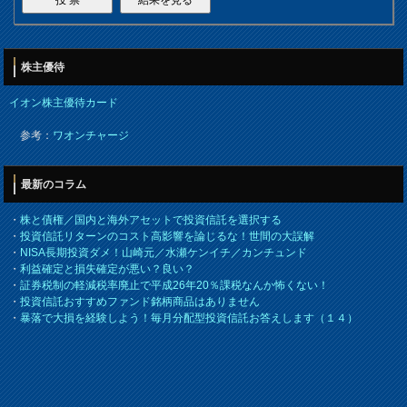
株主優待
イオン株主優待カード
参考：
ワオンチャージ
最新のコラム
・
株と債権／国内と海外アセットで投資信託を選択する
・
投資信託リターンのコスト高影響を論じるな！世間の大誤解
・
NISA長期投資ダメ！山崎元／水瀬ケンイチ／カンチュンド
・
利益確定と損失確定が悪い？良い？
・
証券税制の軽減税率廃止で平成26年20％課税なんか怖くない！
・
投資信託おすすめファンド銘柄商品はありません
・
暴落で大損を経験しよう！毎月分配型投資信託お答えします（１４）