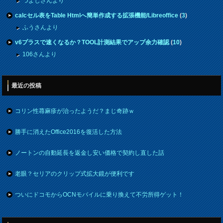
つよしさんより
calcセル表をTable Htmlへ簡単作成する拡張機能/Libreoffice
(
3
)
ふうさんより
v6プラスで速くなるか？TOOL計測結果でアップ余力確認
(
10
)
106さんより
最近の投稿
コリン性蕁麻疹が治ったようだ？まじ奇跡ｗ
勝手に消えたOffice2016を復活した方法
ノートンの自動延長を返金し安い価格で契約し直した話
老眼？セリアのクリップ式拡大鏡が便利です
ついにドコモからOCNモバイルに乗り換えて不労所得ゲット！