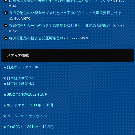
山崎元氏が書いた毎月分配型投信の批判には稚拙さしかない＠
- 61,983
views
毎月分配型の分配金がダメだという王道パターンの長期投資押し付け
-
35,466 views
投資信託リターンのコスト高影響を論じるな！世間の大誤解＠
- 35,073
views
毎月分配型の投資信託運用格言＠
- 33,729 views
メディア掲載
★
日経ヴェリタス 10/11
★
日本経済新聞 5/9
★
日本経済新聞 4/2
★
BIGtomorrow2012年10月
★
ネットマネー 2011年 12月号
★
NETMONEY オンライン
★
YenSPA！ 2011年 12月号