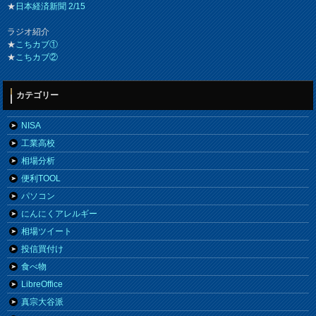
★
日本経済新聞 2/15
ラジオ紹介
★
こちカブ①
★
こちカブ②
カテゴリー
NISA
工業高校
相場分析
便利TOOL
パソコン
にんにくアレルギー
相場ツイート
投信買付け
食べ物
LibreOffice
真宗大谷派