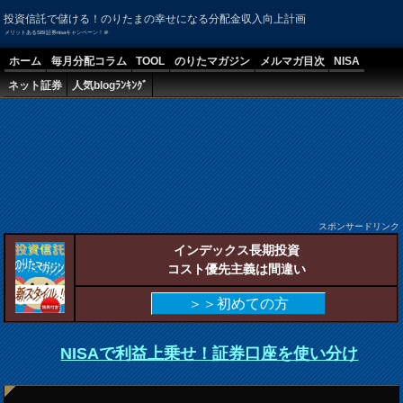
投資信託で儲ける！のりたまの幸せになる分配金収入向上計画
メリットあるSBI証券nisaキャンペーン！＠
ホーム
毎月分配コラム
TOOL
のりたマガジン
メルマガ目次
NISA
ネット証券
人気blogﾗﾝｷﾝｸﾞ
スポンサードリンク
インデックス長期投資
コスト優先主義は間違い
＞＞初めての方
NISAで利益上乗せ！証券口座を使い分け