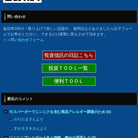
問い合わせ
返信率100％！取り上げて欲しい話題や、 疑問点などありましたら以下フォー
ムでお寄せください。 できるだけ真摯に答えさせて頂きます。
＝＞
問い合わせフォーム
投資信託の日記こちら
投資ＴＯＯＬ一覧
便利ＴＯＯＬ
最近のコメント
モスバーガーでニンニクを含む商品アレルギー調査のため
(
6
)
のりたまさんより
すかタヌキさんより
にんにくアレルギー人生と後悔。痩せの原因も？
(
8
)