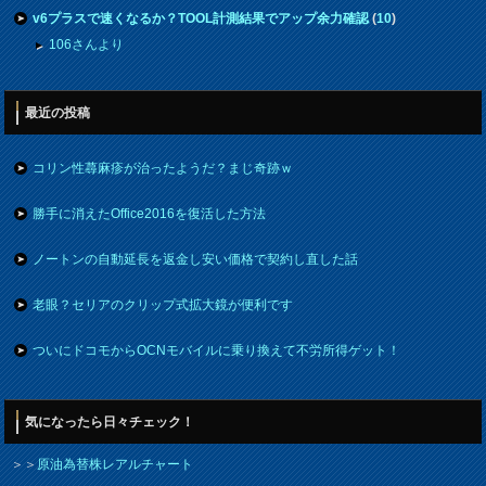
v6プラスで速くなるか？TOOL計測結果でアップ余力確認
(
10
)
106さんより
最近の投稿
コリン性蕁麻疹が治ったようだ？まじ奇跡ｗ
勝手に消えたOffice2016を復活した方法
ノートンの自動延長を返金し安い価格で契約し直した話
老眼？セリアのクリップ式拡大鏡が便利です
ついにドコモからOCNモバイルに乗り換えて不労所得ゲット！
気になったら日々チェック！
＞＞
原油為替株レアルチャート