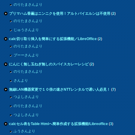
のりたまさんより
プリマハム香薫はニンニクを使用！アルトバイエルンは不使用
(
2
)
のりたまさんより
じゅうさんより
calc切り取り挿入を簡単にする拡張機能／LibreOffice
(
2
)
のりたまさんより
プーーさんより
にんにく無し玉ねぎ無しのスパイスカレーレシピ
(
2
)
のりたまさんより
さんより
無線LAN機器変更で１０倍の速さNTTレンタルで遅い人必見！
(
7
)
つよしさんより
のりたまさんより
つよしさんより
calcセル表をTable Htmlへ簡単作成する拡張機能/Libreoffice
(
3
)
ふうさんより