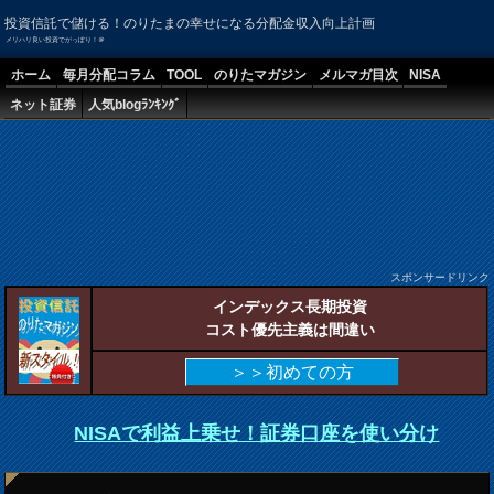
投資信託で儲ける！のりたまの幸せになる分配金収入向上計画
メリハリ良い投資でがっぽり！＠
ホーム
毎月分配コラム
TOOL
のりたマガジン
メルマガ目次
NISA
ネット証券
人気blogﾗﾝｷﾝｸﾞ
スポンサードリンク
インデックス長期投資
コスト優先主義は間違い
＞＞初めての方
NISAで利益上乗せ！証券口座を使い分け