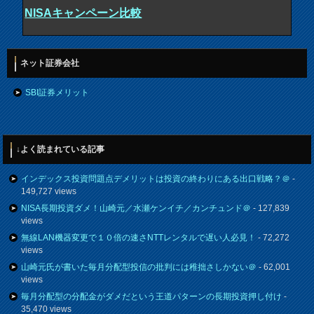
NISAキャンペーン比較
ネット証券会社
SBI証券メリット
↓よく読まれている記事
インデックス投資問題点デメリットは投資の終わりにある出口戦略？＠
-
149,727 views
NISA長期投資ダメ！山崎元／水瀬ケンイチ／カンチュンド＠
- 127,839
views
無線LAN機器変更で１０倍の速さNTTレンタルで遅い人必見！
- 72,272
views
山崎元氏が書いた毎月分配型投信の批判には稚拙さしかない＠
- 62,001
views
毎月分配型の分配金がダメだという王道パターンの長期投資押し付け
-
35,470 views