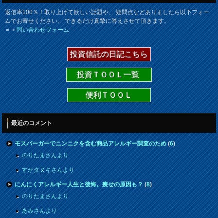
返信率100％！取り上げて欲しい話題や、 疑問点などありましたら以下フォー
ムでお寄せください。 できるだけ真摯に答えさせて頂きます。
＝＞
問い合わせフォーム
投資信託の日記こちら
投資ＴＯＯＬ一覧
便利ＴＯＯＬ
最近のコメント
モスバーガーでニンニクを含む商品アレルギー調査のため
(
6
)
のりたまさんより
すかタヌキさんより
にんにくアレルギー人生と後悔。痩せの原因も？
(
8
)
のりたまさんより
あみさんより