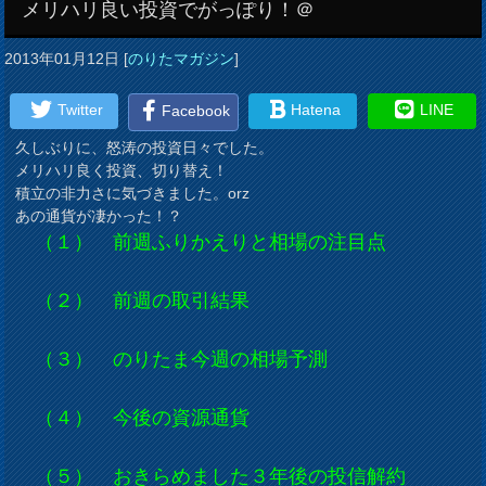
メリハリ良い投資でがっぽり！＠
2013年01月12日
[
のりたマガジン
]
Twitter
Hatena
LINE
Facebook
久しぶりに、怒涛の投資日々でした。
メリハリ良く投資、切り替え！
積立の非力さに気づきました。orz
あの通貨が凄かった！？
（１） 前週ふりかえりと相場の注目点
（２） 前週の取引結果
（３） のりたま今週の相場予測
（４） 今後の資源通貨
（５） おきらめました３年後の投信解約