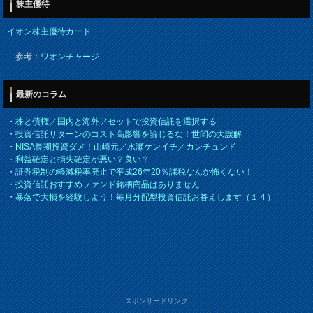
株主優待
イオン株主優待カード
参考：
ワオンチャージ
最新のコラム
・
株と債権／国内と海外アセットで投資信託を選択する
・
投資信託リターンのコスト高影響を論じるな！世間の大誤解
・
NISA長期投資ダメ！山崎元／水瀬ケンイチ／カンチュンド
・
利益確定と損失確定が悪い？良い？
・
証券税制の軽減税率廃止で平成26年20％課税なんか怖くない！
・
投資信託おすすめファンド銘柄商品はありません
・
暴落で大損を経験しよう！毎月分配型投資信託お答えします（１４）
スポンサードリンク