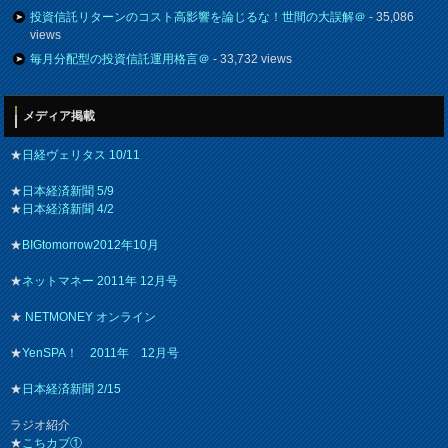
投資信託リターンのコスト高影響を論じるな！世間の大誤解＠
- 35,086
views
毎月分配型の投資信託運用格言＠
- 33,732 views
メディア掲載
★
日経ヴェリタス 10/11
★
日本経済新聞 5/9
★
日本経済新聞 4/2
★
BIGtomorrow2012年10月
★
ネットマネー 2011年 12月号
★
NETMONEY オンライン
★
YenSPA！ 2011年 12月号
★
日本経済新聞 2/15
ラジオ紹介
★
こちカブ①