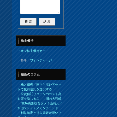
株主優待
イオン株主優待カード
参考：
ワオンチャージ
最新のコラム
・
株と債権／国内と海外アセッ
トで投資信託を選択する
・
投資信託リターンのコスト高
影響を論じるな！世間の大誤解
・
NISA長期投資ダメ！山崎元／
水瀬ケンイチ／カンチュンド
・
利益確定と損失確定が悪い？