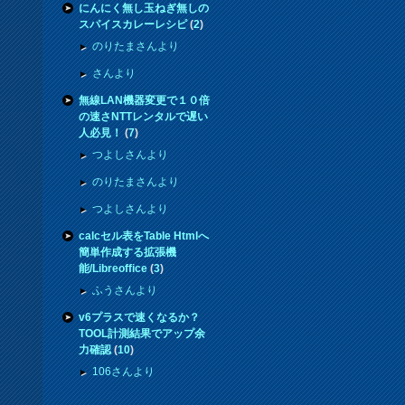
にんにく無し玉ねぎ無しの
スパイスカレーレシピ
(
2
)
のりたまさんより
さんより
無線LAN機器変更で１０倍
の速さNTTレンタルで遅い
人必見！
(
7
)
つよしさんより
のりたまさんより
つよしさんより
calcセル表をTable Htmlへ
簡単作成する拡張機
能/Libreoffice
(
3
)
ふうさんより
v6プラスで速くなるか？
TOOL計測結果でアップ余
力確認
(
10
)
106さんより