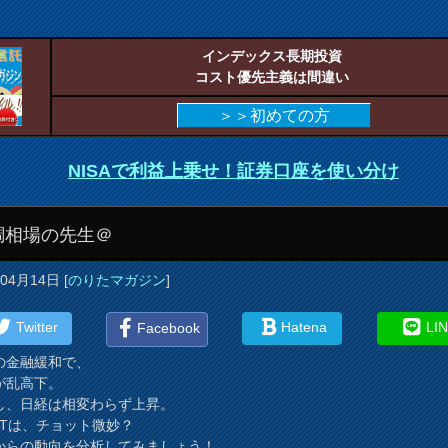
インデックス長期投資
コスト優先主義は間違い
＞＞初めての方
NISAで利益上乗せ！証券口座を使い分け
調相場の先生＠
年04月14日
[
のりたマガジン
]
Twitter
Hatena
LI
Facebook
の金融緩和で、
が乱高下。
し、日経は相変わらず上昇。
EITは、チョット微妙？
からの動向を分析してみましょう！