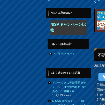
ら
ケ？
NISA口座はOK?
NISAキャンペーン比
較
ネット証券会社
SBI証券メリット
不
2013
↓よく読まれている記事
インデックス投資問題点デ
日銀
メリットは投資の終わりに
国債
ある出口戦略？＠
-
しか
149,713 views
J-R
NISA長期投資ダメ！山崎
これ