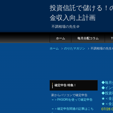
投資信託で儲ける！
金収入向上計画
不調相場の先生＠
ホーム
毎月分配コラム
T
ホーム
のりたマガジン
不調相場の先生
◆毎月
確定申告 特集！
◆イン
◆投資
家からパソコンで確定申告
★＜全
＝＞PASORIを使って確定申告
★＜全
＝＞確定申告関連の記事はこち
07/2