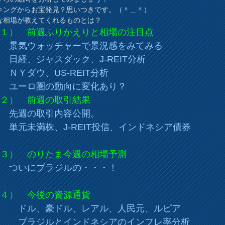
キングからお宝発見？思いつきです。（＾＿＾）
な相場が教えてくれるものとは？
１） 前週ふりかえりと相場の注目点
気ウォッチャーで景況感をみてみる
経、ジャスダック、J-REIT分析
Ｙダウ、US-REIT分析
ーロ圏の動向に変化あり？
２） 前週の取引結果
週の取引内容公開。
元未満株、J-REIT投信、インドネシア債券
３） のりたま今週の相場予測
いにブラジルの・・・！
４） 今後の資源通貨
ル、豪ドル、レアル、人民元、ルピア
ラジルとインドネシアのインフレ率分析