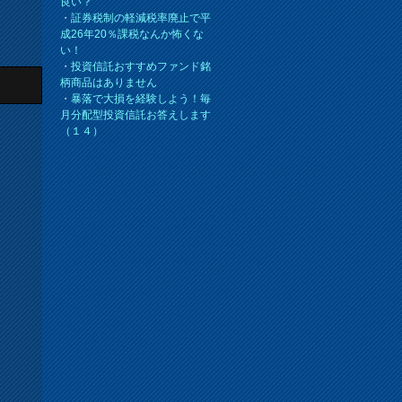
良い？
・
証券税制の軽減税率廃止で平
成26年20％課税なんか怖くな
い！
・
投資信託おすすめファンド銘
柄商品はありません
・
暴落で大損を経験しよう！毎
月分配型投資信託お答えします
（１４）