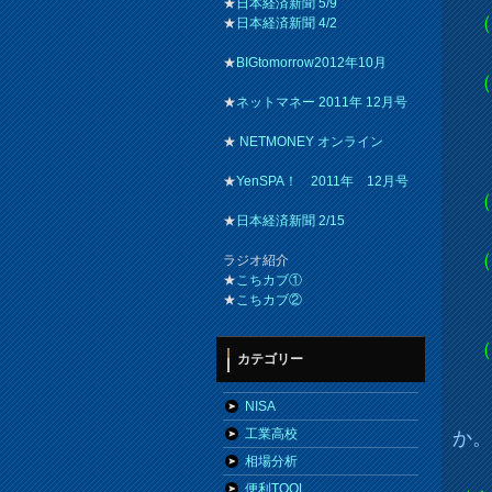
★
日本経済新聞 5/9
（
★
日本経済新聞 4/2
★
BIGtomorrow2012年10月
（
★
ネットマネー 2011年 12月号
ち
発
★
NETMONEY オンライン
★
YenSPA！ 2011年 12月号
（
★
日本経済新聞 2/15
相
（
ラジオ紹介
★
こちカブ①
つ
★
こちカブ②
（
カテゴリー
世
私
NISA
工業高校
か
相場分析
投
便利TOOL