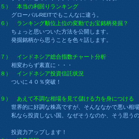
５） 本当の利回りランキング
グローバルREITでもこんなに違う。
６） ランキング順位上位の変動でお宝銘柄発掘？
ょっと思いついた方法を公開します。
掘銘柄から思うことを色々話します。
７） インドネシア総合指数チャート分析
変わらず素直に・・・
８） インドネシア投資信託状況
いに４０％突破！
９） あえて不調な相場を見て儲ける力を身につける
界的に好調な株高ですが、そんななかで悪い相場
なら投資しない国。なぜそうなのか、そう思う
。
資力アップします！