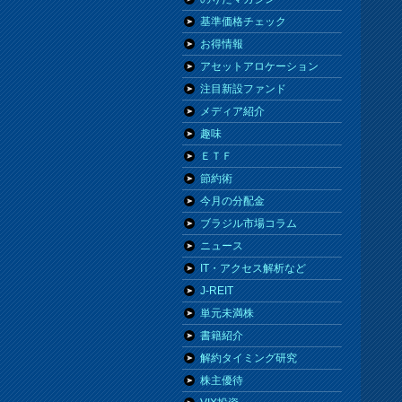
基準価格チェック
お得情報
アセットアロケーション
注目新設ファンド
メディア紹介
趣味
ＥＴＦ
節約術
今月の分配金
ブラジル市場コラム
ニュース
IT・アクセス解析など
J-REIT
単元未満株
書籍紹介
解約タイミング研究
株主優待