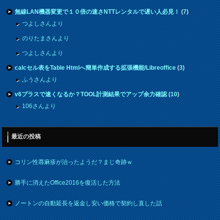
無線LAN機器変更で１０倍の速さNTTレンタルで遅い人必見！
(
7
)
つよしさんより
のりたまさんより
つよしさんより
calcセル表をTable Htmlへ簡単作成する拡張機能/Libreoffice
(
3
)
ふうさんより
v6プラスで速くなるか？TOOL計測結果でアップ余力確認
(
10
)
106さんより
最近の投稿
コリン性蕁麻疹が治ったようだ？まじ奇跡ｗ
勝手に消えたOffice2016を復活した方法
ノートンの自動延長を返金し安い価格で契約し直した話