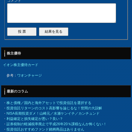
コメント
株主優待
イオン株主優待カード
参考：
ワオンチャージ
最新のコラム
・
株と債権／国内と海外アセットで投資信託を選択する
・
投資信託リターンのコスト高影響を論じるな！世間の大誤解
・
NISA長期投資ダメ！山崎元／水瀬ケンイチ／カンチュンド
・
利益確定と損失確定が悪い？良い？
・
証券税制の軽減税率廃止で平成26年20％課税なんか怖くない！
・
投資信託おすすめファンド銘柄商品はありません