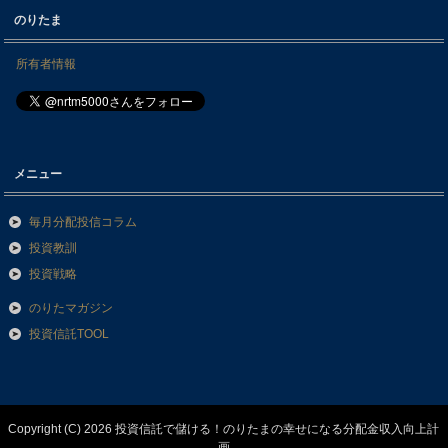
のりたま
所有者情報
メニュー
毎月分配投信コラム
投資教訓
投資戦略
のりたマガジン
投資信託TOOL
Copyright (C) 2026 投資信託で儲ける！のりたまの幸せになる分配金収入向上計
画