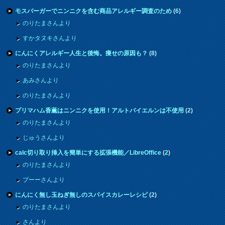
モスバーガーでニンニクを含む商品アレルギー調査のため
(
6
)
のりたまさんより
すかタヌキさんより
にんにくアレルギー人生と後悔。痩せの原因も？
(
8
)
のりたまさんより
あみさんより
のりたまさんより
プリマハム香薫はニンニクを使用！アルトバイエルンは不使用
(
2
)
のりたまさんより
じゅうさんより
calc切り取り挿入を簡単にする拡張機能／LibreOffice
(
2
)
のりたまさんより
プーーさんより
にんにく無し玉ねぎ無しのスパイスカレーレシピ
(
2
)
のりたまさんより
さんより