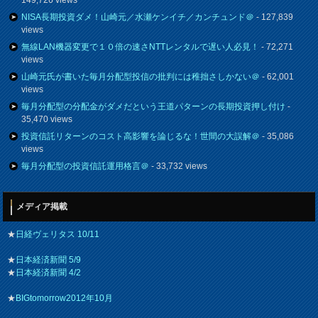
149,726 views
NISA長期投資ダメ！山崎元／水瀬ケンイチ／カンチュンド＠
- 127,839
views
無線LAN機器変更で１０倍の速さNTTレンタルで遅い人必見！
- 72,271
views
山崎元氏が書いた毎月分配型投信の批判には稚拙さしかない＠
- 62,001
views
毎月分配型の分配金がダメだという王道パターンの長期投資押し付け
-
35,470 views
投資信託リターンのコスト高影響を論じるな！世間の大誤解＠
- 35,086
views
毎月分配型の投資信託運用格言＠
- 33,732 views
メディア掲載
★
日経ヴェリタス 10/11
★
日本経済新聞 5/9
★
日本経済新聞 4/2
★
BIGtomorrow2012年10月