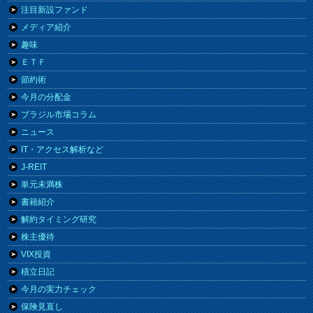
注目新設ファンド
メディア紹介
趣味
ＥＴＦ
節約術
今月の分配金
ブラジル市場コラム
ニュース
IT・アクセス解析など
J-REIT
単元未満株
書籍紹介
解約タイミング研究
株主優待
VIX投資
積立日記
今月の実力チェック
保険見直し