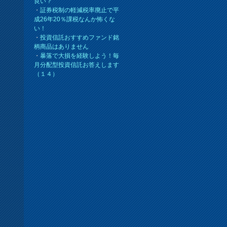
良い？
・
証券税制の軽減税率廃止で平
成26年20％課税なんか怖くな
い！
・
投資信託おすすめファンド銘
；
柄商品はありません
・
暴落で大損を経験しよう！毎
月分配型投資信託お答えします
（１４）