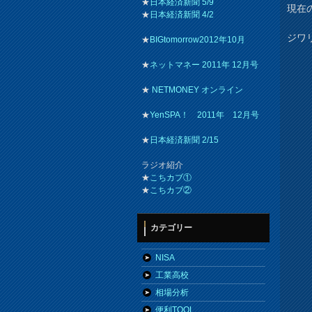
★
日本経済新聞 5/9
現在の
★
日本経済新聞 4/2
ジワ
★
BIGtomorrow2012年10月
★
ネットマネー 2011年 12月号
★
NETMONEY オンライン
★
YenSPA！ 2011年 12月号
★
日本経済新聞 2/15
ラジオ紹介
★
こちカブ①
★
こちカブ②
カテゴリー
NISA
工業高校
相場分析
便利TOOL