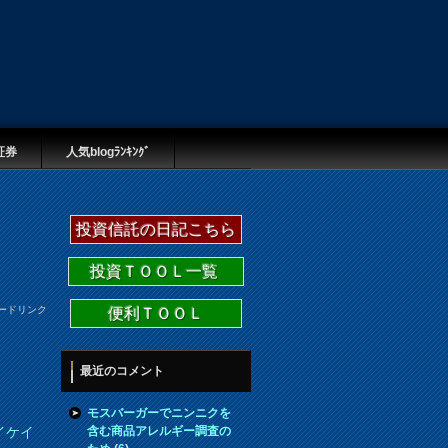
証券
人気blogﾗﾝｷﾝｸﾞ
投資信託の日記こちら
投資ＴＯＯＬ一覧
ードリンク
便利ＴＯＯＬ
最近のコメント
モスバーガーでニンニクを
含む商品アレルギー調査の
イケイ