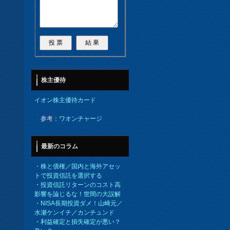
株主優待
イオン株主優待カード
参考：
ワオンチャージ
最新のコラム
・
株と債権／国内と海外アセッ
トで投資信託を選択する
・
投資信託リターンのコスト高
影響を論じるな！世間の大誤解
・
NISA長期投資ダメ！山崎元／
水瀬ケンイチ／カンチュンド
・
利益確定と損失確定が悪い？