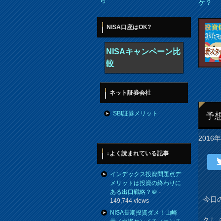
ら
ケ？
NISA口座はOK?
NISAキャンペーン比
較
ネット証券会社
SBI証券メリット
予
2016
↓よく読まれている記事
インデックス投資問題点デ
メリットは投資の終わりに
ある出口戦略？＠
-
今日
149,744 views
NISA長期投資ダメ！山崎
久し