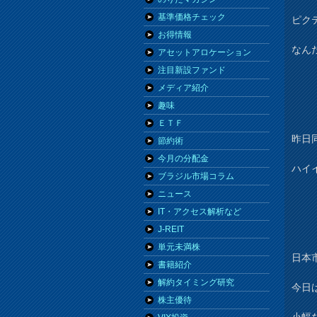
基準価格チェック
ピク
お得情報
なん
アセットアロケーション
注目新設ファンド
メディア紹介
趣味
ＥＴＦ
昨日
節約術
今月の分配金
ハイ
ブラジル市場コラム
ニュース
IT・アクセス解析など
J-REIT
単元未満株
日本
書籍紹介
解約タイミング研究
今日
株主優待
小幅