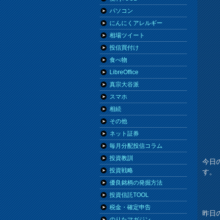
パソコン
にんにくアレルギー
相場ツイート
投信買付け
食べ物
LibreOffice
真宗大谷派
スマホ
相続
その他
ネット証券
毎月分配投信コラム
投資教訓
今日
投資戦略
す。
優良銘柄の発掘方法
投資信託TOOL
税金・確定申告
昨日
のりたマガジン