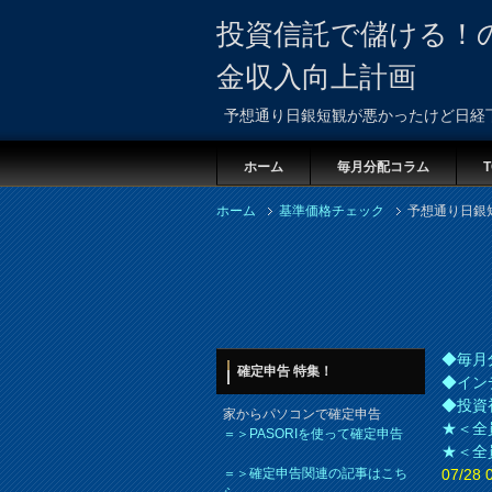
投資信託で儲ける！
金収入向上計画
予想通り日銀短観が悪かったけど日経
ホーム
毎月分配コラム
T
ホーム
基準価格チェック
予想通り日銀
◆毎月
確定申告 特集！
◆イン
◆投資
家からパソコンで確定申告
★＜全
＝＞PASORIを使って確定申告
★＜全
＝＞確定申告関連の記事はこち
07/2