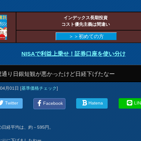
インデックス長期投資
コスト優先主義は間違い
＞＞初めての方
NISAで利益上乗せ！証券口座を使い分け
想通り日銀短観が悪かったけど日経下げたなー
年04月01日
[
基準価格チェック
]
Twitter
Hatena
LI
Facebook
の日経平均は、約－595円。
ぶりに下げましたねー。