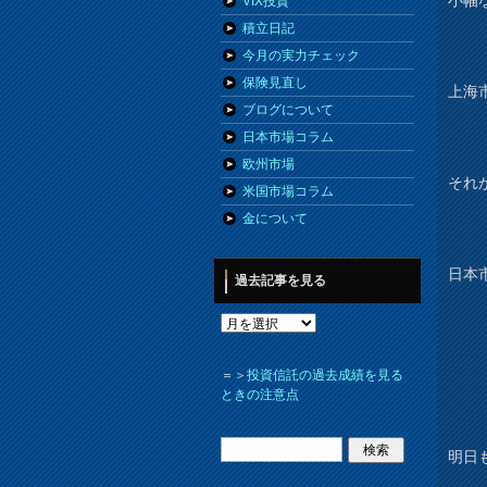
VIX投資
積立日記
今月の実力チェック
保険見直し
上海
ブログについて
日本市場コラム
欧州市場
それ
米国市場コラム
金について
日本
過去記事を見る
＝＞
投資信託の過去成績を見る
ときの注意点
明日