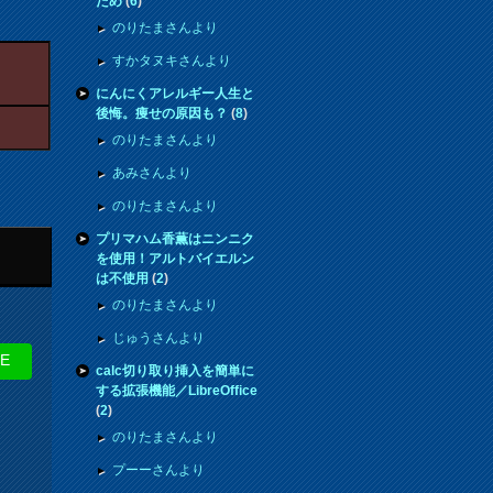
ため
(
6
)
のりたまさんより
すかタヌキさんより
にんにくアレルギー人生と
後悔。痩せの原因も？
(
8
)
のりたまさんより
あみさんより
のりたまさんより
プリマハム香薫はニンニク
を使用！アルトバイエルン
は不使用
(
2
)
のりたまさんより
じゅうさんより
NE
calc切り取り挿入を簡単に
する拡張機能／LibreOffice
(
2
)
のりたまさんより
プーーさんより