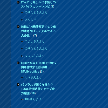
にんにく無し玉ねぎ無しの
スパイスカレーレシピ
(
2
)
のりたまさんより
さんより
無線LAN機器変更で１０倍
の速さNTTレンタルで遅い
人必見！
(
7
)
つよしさんより
のりたまさんより
つよしさんより
calcセル表をTable Htmlへ
簡単作成する拡張機
能/Libreoffice
(
3
)
ふうさんより
v6プラスで速くなるか？
TOOL計測結果でアップ余
力確認
(
10
)
106さんより