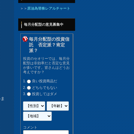
＞＞
原油為替株レアルチャート
毎月分配型の意見募集中
毎月分配型の投資信
託 否定派？肯定
派？
投資のセオリーでは、毎月分
配型は非効率だと否定な意見
が多いです。皆さんはどうお
考えですか？
良い投資商品だ
どちらでもない
投資してはダメ
いま
コメント