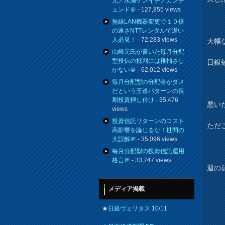
元／水瀬ケンイチ／カンチ
ュンド＠
- 127,855 views
無線LAN機器変更で１０倍
の速さNTTレンタルで遅い
人必見！
- 72,283 views
大幅
山崎元氏が書いた毎月分配
型投信の批判には稚拙さし
日銀
かない＠
- 62,012 views
毎月分配型の分配金がダメ
だという王道パターンの長
期投資押し付け
- 35,476
悪い
views
投資信託リターンのコスト
ただ
高影響を論じるな！世間の
大誤解＠
- 35,096 views
毎月分配型の投資信託運用
格言＠
- 33,747 views
週の
メディア掲載
★
日経ヴェリタス 10/11