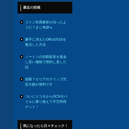
最近の投稿
コリン性蕁麻疹が治ったよ
うだ？まじ奇跡ｗ
勝手に消えたOffice2016を
復活した方法
ノートンの自動延長を返金
し安い価格で契約し直した
話
老眼？セリアのクリップ式
拡大鏡が便利です
ついにドコモからOCNモバ
イルに乗り換えて不労所得
ゲット！
気になったら日々チェック！