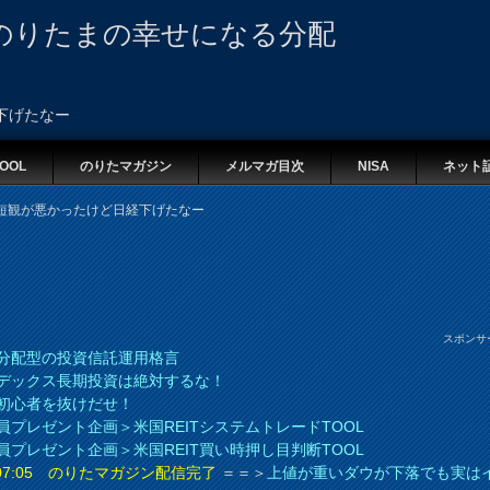
のりたまの幸せになる分配
下げたなー
OOL
のりたマガジン
メルマガ目次
NISA
ネット
短観が悪かったけど日経下げたなー
スポンサ
分配型の投資信託運用格言
デックス長期投資は絶対するな！
初心者を抜けだせ！
員プレゼント企画＞米国REITシステムトレードTOOL
員プレゼント企画＞米国REIT買い時押し目判断TOOL
8 07:05 のりたマガジン配信完了
＝＝＞
上値が重いダウが下落でも実は