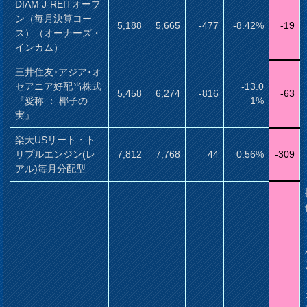
DIAM J-REITオープ
ン（毎月決算コー
5,188
5,665
-477
-8.42%
-19
ス）（オーナーズ・
インカム）
三井住友･アジア･オ
セアニア好配当株式
-13.0
5,458
6,274
-816
-63
『愛称 ： 椰子の
1%
実』
楽天USリート・ト
リプルエンジン(レ
7,812
7,768
44
0.56%
-309
アル)毎月分配型