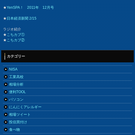
★
YenSPA！ 2011年 12月号
★
日本経済新聞 2/15
ラジオ紹介
★
こちカブ①
★
こちカブ②
カテゴリー
NISA
工業高校
相場分析
便利TOOL
パソコン
にんにくアレルギー
相場ツイート
投信買付け
食べ物