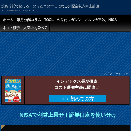
投資信託で儲ける！のりたまの幸せになる分配金収入向上計画
凡ミス！投資信託の注文に注意(；´Д｀)＠
ホーム
毎月分配コラム
TOOL
のりたマガジン
メルマガ目次
NISA
ネット証券
人気blogﾗﾝｷﾝｸﾞ
スポンサードリンク
インデックス長期投資
コスト優先主義は間違い
＞＞初めての方
NISAで利益上乗せ！証券口座を使い分け