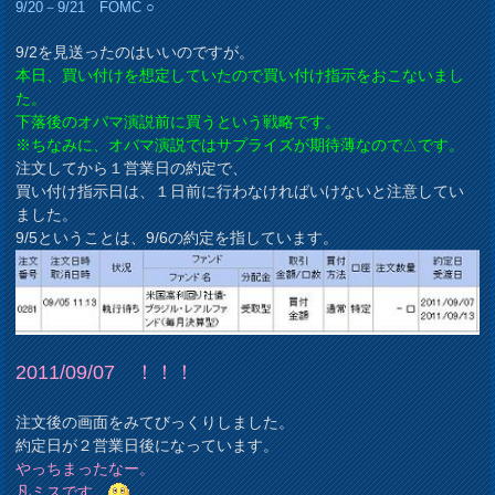
9/20－9/21 FOMC ○
9/2を見送ったのはいいのですが。
本日、買い付けを想定していたので買い付け指示をおこないまし
た。
下落後のオバマ演説前に買うという戦略です。
※ちなみに、オバマ演説ではサプライズが期待薄なので△です。
注文してから１営業日の約定で、
買い付け指示日は、１日前に行わなければいけないと注意してい
ました。
9/5ということは、9/6の約定を指しています。
2011/09/07 ！！！
注文後の画面をみてびっくりしました。
約定日が２営業日後になっています。
やっちまったなー。
凡ミスです。