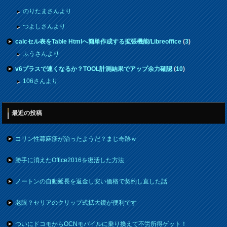
のりたまさんより
つよしさんより
calcセル表をTable Htmlへ簡単作成する拡張機能/Libreoffice
(
3
)
ふうさんより
v6プラスで速くなるか？TOOL計測結果でアップ余力確認
(
10
)
106さんより
最近の投稿
コリン性蕁麻疹が治ったようだ？まじ奇跡ｗ
勝手に消えたOffice2016を復活した方法
ノートンの自動延長を返金し安い価格で契約し直した話
老眼？セリアのクリップ式拡大鏡が便利です
ついにドコモからOCNモバイルに乗り換えて不労所得ゲット！