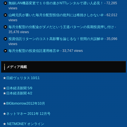
無線LAN機器変更で１０倍の速さNTTレンタルで遅い人必見！
- 72,285
views
山崎元氏が書いた毎月分配型投信の批判には稚拙さしかない＠
- 62,012
views
毎月分配型の分配金がダメだという王道パターンの長期投資押し付け
-
35,476 views
投資信託リターンのコスト高影響を論じるな！世間の大誤解＠
- 35,096
views
毎月分配型の投資信託運用格言＠
- 33,747 views
メディア掲載
★
日経ヴェリタス 10/11
★
日本経済新聞 5/9
★
日本経済新聞 4/2
★
BIGtomorrow2012年10月
★
ネットマネー 2011年 12月号
★
NETMONEY オンライン