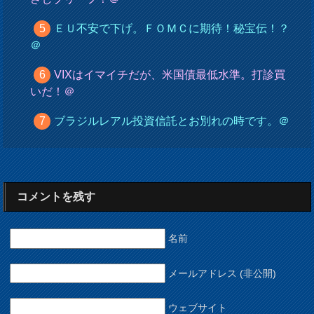
ＥＵ不安で下げ。ＦＯＭＣに期待！秘宝伝！？
＠
VIXはイマイチだが、米国債最低水準。打診買
いだ！＠
ブラジルレアル投資信託とお別れの時です。＠
コメントを残す
名前
メールアドレス (非公開)
ウェブサイト