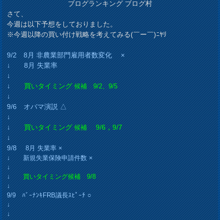
ブログランキング ブログ村
さて、
今週は以下予想をしておりました。
※今週以降の買い付け戦略を考えてみる(￣ー￣)ﾆﾔﾘ
9/2 8月 非農業部門雇用者数変化 ×
↓ 8月 失業率
↓
↓
買いタイミング
候補 9/2、9/5
↓
9/6 オバマ演説 △
↓
↓
買いタイミング
9/6，9/7
候補
↓
9/8
8月 失業率 ×
↓ 新規失業保険申請件数 ×
↓
↓
買いタイミング候補 9/8
↓
9/9 ﾊﾞｰﾅﾝｷFRB議長ｽﾋﾟｰﾁ ○
↓
↓