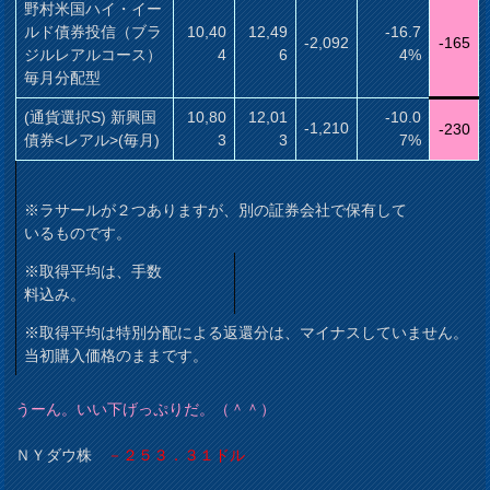
野村米国ハイ・イー
ルド債券投信（ブラ
10,40
12,49
-16.7
-2,092
-165
ジルレアルコース）
4
6
4%
毎月分配型
(通貨選択S) 新興国
10,80
12,01
-10.0
-1,210
-230
債券<レアル>(毎月)
3
3
7%
※ラサールが２つありますが、別の証券会社で保有して
いるものです。
※取得平均は、手数
料込み。
※取得平均は特別分配による返還分は、マイナスしていません。
当初購入価格のままです。
うーん。いい下げっぷりだ。（＾＾）
ＮＹダウ株
－２５３．３１ドル