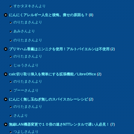
すかタヌキさんより
にんにくアレルギー人生と後悔。痩せの原因も？
(
8
)
のりたまさんより
あみさんより
のりたまさんより
プリマハム香薫はニンニクを使用！アルトバイエルンは不使用
(
2
)
のりたまさんより
じゅうさんより
calc切り取り挿入を簡単にする拡張機能／LibreOffice
(
2
)
のりたまさんより
プーーさんより
にんにく無し玉ねぎ無しのスパイスカレーレシピ
(
2
)
のりたまさんより
さんより
無線LAN機器変更で１０倍の速さNTTレンタルで遅い人必見！
(
7
)
つよしさんより