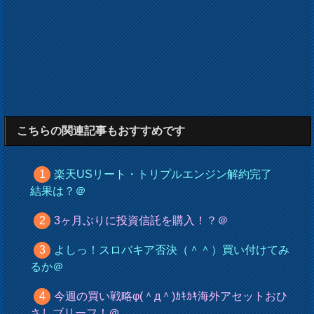
こちらの関連記事もおすすめです
楽天USリート・トリプルエンジン解約完了
結果は？＠
3ヶ月ぶりに投資信託を購入！？＠
よしっ！スロバキア否決（＾＾）買い付けてみ
るか＠
今週の買い戦略φ(＾д＾)ｶｷｶｷ海外アセットおひ
さしブリーフ！＠