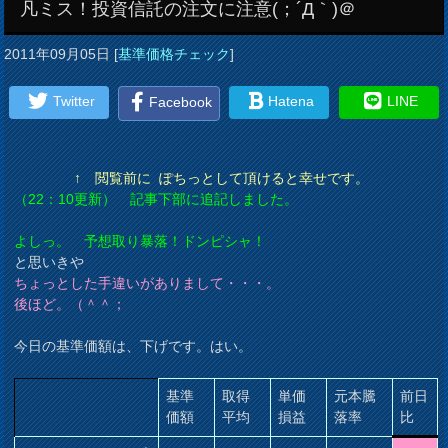
凡ミス！投資信託の注文に注意(；´Д｀)＠
2011年09月05日
[
基準価格チェック
]
Twitter
Hatena
LINE
Facebook
↑ 閲覧前に ぽちっとして頂けると幸せです。
（22：10更新） 記事下部に追記しました。
よしっ。 予想取り暴落！ドンピシャ！
と思いきや
ちょっとした手違いがありまして・・・。
後ほど。（＾＾；
今日の基準価額は、下げです。はい。
基準
取得
単価
元本騰
前日
価額
平均
損益
落率
比