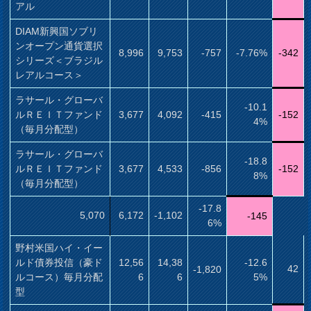
アル
DIAM新興国ソブリ
ンオープン通貨選択
8,996
9,753
-757
-7.76%
-342
シリーズ＜ブラジル
レアルコース＞
ラサール・グローバ
-10.1
ルＲＥＩＴファンド
3,677
4,092
-415
-152
4%
（毎月分配型）
ラサール・グローバ
-18.8
ルＲＥＩＴファンド
3,677
4,533
-856
-152
8%
（毎月分配型）
-17.8
5,070
6,172
-1,102
-145
6%
野村米国ハイ・イー
ルド債券投信（豪ド
12,56
14,38
-12.6
42
-1,820
ルコース）毎月分配
6
6
5%
型