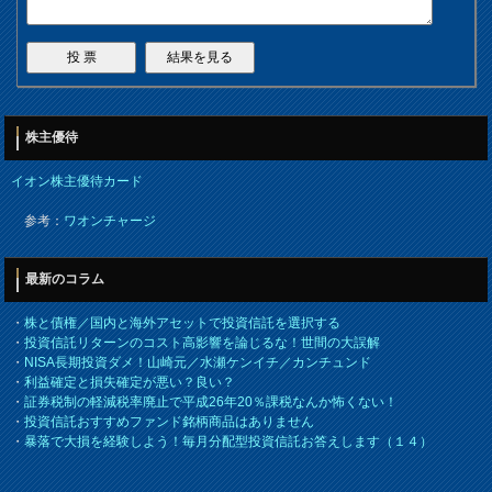
株主優待
イオン株主優待カード
参考：
ワオンチャージ
最新のコラム
・
株と債権／国内と海外アセットで投資信託を選択する
・
投資信託リターンのコスト高影響を論じるな！世間の大誤解
・
NISA長期投資ダメ！山崎元／水瀬ケンイチ／カンチュンド
・
利益確定と損失確定が悪い？良い？
・
証券税制の軽減税率廃止で平成26年20％課税なんか怖くない！
・
投資信託おすすめファンド銘柄商品はありません
・
暴落で大損を経験しよう！毎月分配型投資信託お答えします（１４）