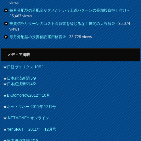
views
毎月分配型の分配金がダメだという王道パターンの長期投資押し付け
-
35,467 views
投資信託リターンのコスト高影響を論じるな！世間の大誤解＠
- 35,074
views
毎月分配型の投資信託運用格言＠
- 33,729 views
メディア掲載
★
日経ヴェリタス 10/11
★
日本経済新聞 5/9
★
日本経済新聞 4/2
★
BIGtomorrow2012年10月
★
ネットマネー 2011年 12月号
★
NETMONEY オンライン
★
YenSPA！ 2011年 12月号
★
日本経済新聞 2/15