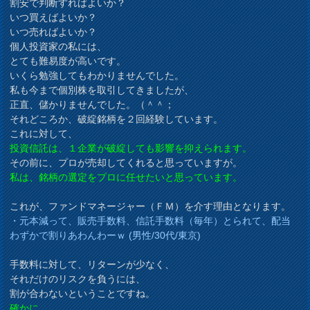
割安で判断すればよいか？
いつ買えばよいか？
いつ売ればよいか？
個人投資家の私には、
とても難易度が高いです。
いくら勉強してもわかりませんでした。
私も今まで個別株を取引してきましたが、
正直、儲かりませんでした。（＾＾；
それどころか、破綻銘柄を２回経験しています。
これに対して、
投資信託は、１企業が破綻しても影響を抑えられます。
その前に、プロが売却してくれると思っていますが。
私は、銘柄の選定をプロに任せたいと思っています。
これが、ファンドマネージャー（ＦＭ）を介す理由となります。
・元本減って、販売手数料、信託手数料（毎年）とられて、配当
わずかで割りあわんわーｗ (男性/30代/東京)
手数料に対して、リターンが少なく、
それだけのリスクを負うには、
割が合わないということですね。
確かに、