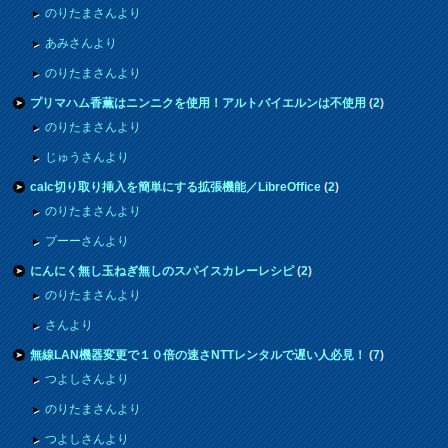
のりたまさんより
あみさんより
のりたまさんより
プリマハム香薫はニンニクを使用！アルトバイエルンは不使用
(
2
)
のりたまさんより
じゅうさんより
calc切り取り挿入を簡単にする拡張機能／LibreOffice
(
2
)
のりたまさんより
プーーさんより
にんにく無し玉ねぎ無しのスパイスカレーレシピ
(
2
)
のりたまさんより
さんより
無線LAN機器変更で１０倍の速さNTTレンタルで遅い人必見！
(
7
)
つよしさんより
のりたまさんより
つよしさんより