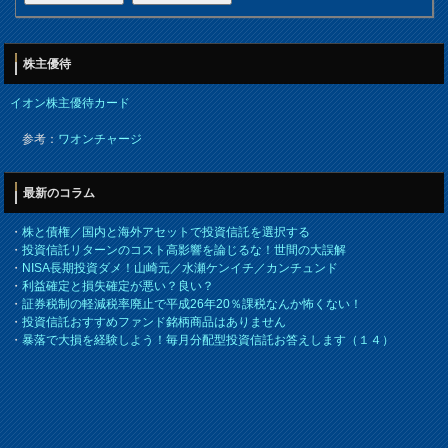
株主優待
イオン株主優待カード
参考：
ワオンチャージ
最新のコラム
・
株と債権／国内と海外アセットで投資信託を選択する
・
投資信託リターンのコスト高影響を論じるな！世間の大誤解
・
NISA長期投資ダメ！山崎元／水瀬ケンイチ／カンチュンド
・
利益確定と損失確定が悪い？良い？
・
証券税制の軽減税率廃止で平成26年20％課税なんか怖くない！
・
投資信託おすすめファンド銘柄商品はありません
・
暴落で大損を経験しよう！毎月分配型投資信託お答えします（１４）