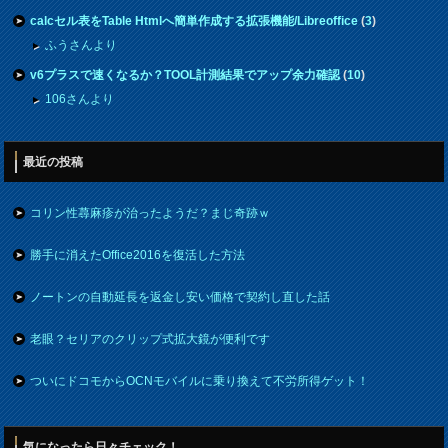
calcセル表をTable Htmlへ簡単作成する拡張機能/Libreoffice
(
3
)
ふうさんより
v6プラスで速くなるか？TOOL計測結果でアップ余力確認
(
10
)
106さんより
最近の投稿
コリン性蕁麻疹が治ったようだ？まじ奇跡ｗ
勝手に消えたOffice2016を復活した方法
ノートンの自動延長を返金し安い価格で契約し直した話
老眼？セリアのクリップ式拡大鏡が便利です
ついにドコモからOCNモバイルに乗り換えて不労所得ゲット！
気になったら日々チェック！