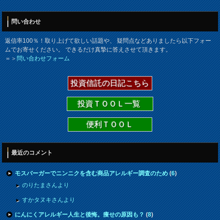
問い合わせ
返信率100％！取り上げて欲しい話題や、 疑問点などありましたら以下フォー
ムでお寄せください。 できるだけ真摯に答えさせて頂きます。
＝＞
問い合わせフォーム
投資信託の日記こちら
投資ＴＯＯＬ一覧
便利ＴＯＯＬ
最近のコメント
モスバーガーでニンニクを含む商品アレルギー調査のため
(
6
)
のりたまさんより
すかタヌキさんより
にんにくアレルギー人生と後悔。痩せの原因も？
(
8
)