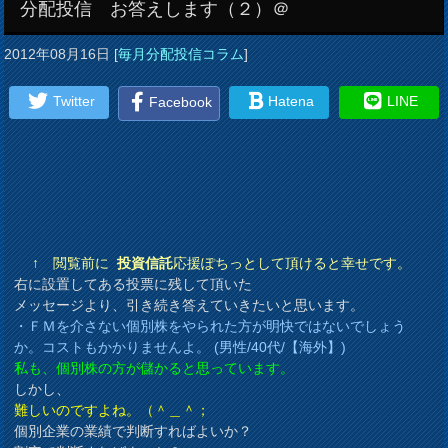
分配投信 お答えします（２）＠
2012年08月16日
[
毎月分配投信コラム
]
Twitter
Hatena
LINE
Facebook
↑ 閲覧前に
投資信託
応援ぽちっとして頂けると幸せです。
右に設置してある投票に残して頂いた
メッセージより、引き続き答えていきたいと思います。
・ＦＭを介さない個別株をやられた方が明快ではないでしょう
か。コストもかかりませんよ。 (男性/40代/【海外】)
私も、個別株の方が儲かると思っています。
しかし、
難しいのですよね。（＾＿＾；
個別企業の業績で判断すればよいか？