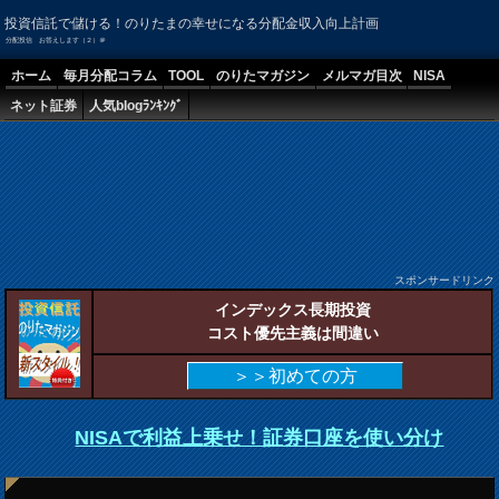
投資信託で儲ける！のりたまの幸せになる分配金収入向上計画
分配投信 お答えします（２）＠
ホーム
毎月分配コラム
TOOL
のりたマガジン
メルマガ目次
NISA
ネット証券
人気blogﾗﾝｷﾝｸﾞ
スポンサードリンク
インデックス長期投資
コスト優先主義は間違い
＞＞初めての方
NISAで利益上乗せ！証券口座を使い分け