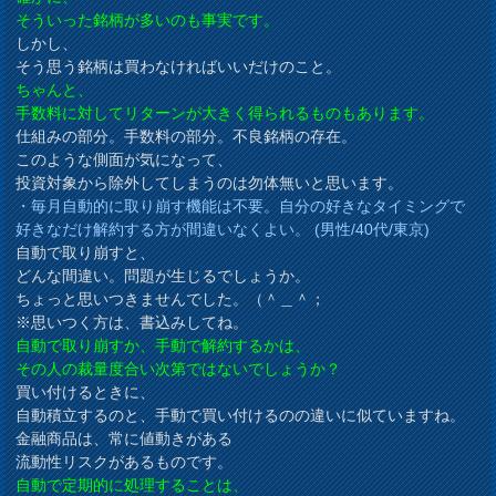
そういった銘柄が多いのも事実です。
しかし、
そう思う銘柄は買わなければいいだけのこと。
ちゃんと、
手数料に対してリターンが大きく得られるものもあります。
仕組みの部分。手数料の部分。不良銘柄の存在。
このような側面が気になって、
投資対象から除外してしまうのは勿体無いと思います。
・毎月自動的に取り崩す機能は不要。自分の好きなタイミングで
好きなだけ解約する方が間違いなくよい。 (男性/40代/東京)
自動で取り崩すと、
どんな間違い。問題が生じるでしょうか。
ちょっと思いつきませんでした。（＾＿＾；
※思いつく方は、書込みしてね。
自動で取り崩すか、手動で解約するかは、
その人の裁量度合い次第ではないでしょうか？
買い付けるときに、
自動積立するのと、手動で買い付けるのの違いに似ていますね。
金融商品は、常に値動きがある
流動性リスクがあるものです。
自動で定期的に処理することは、