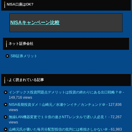
NISA口座はOK?
NISAキャンペーン比較
ネット証券会社
SBI証券メリット
↓よく読まれている記事
インデックス投資問題点デメリットは投資の終わりにある出口戦略？＠
-
149,716 views
NISA長期投資ダメ！山崎元／水瀬ケンイチ／カンチュンド＠
- 127,836
views
無線LAN機器変更で１０倍の速さNTTレンタルで遅い人必見！
- 72,267
views
山崎元氏が書いた毎月分配型投信の批判には稚拙さしかない＠
- 61,983