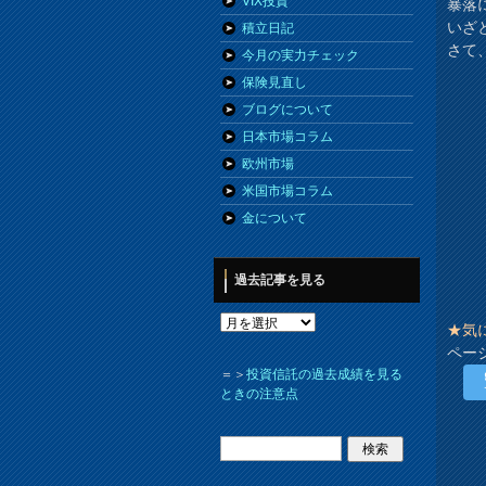
VIX投資
暴落
いざ
積立日記
さて
今月の実力チェック
保険見直し
ブログについて
日本市場コラム
欧州市場
米国市場コラム
金について
過去記事を見る
★気
ペー
＝＞
投資信託の過去成績を見る
ときの注意点