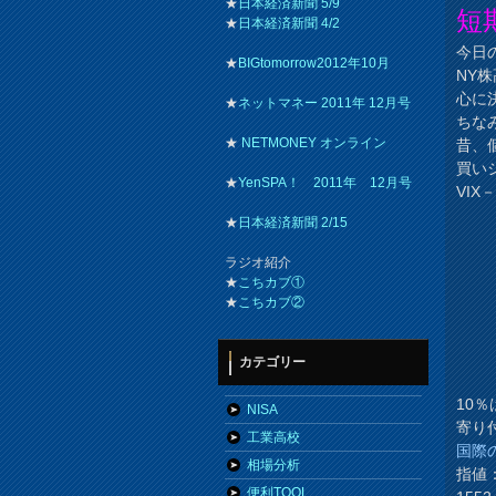
★
日本経済新聞 5/9
短
★
日本経済新聞 4/2
今日
★
BIGtomorrow2012年10月
NY
心に
★
ネットマネー 2011年 12月号
ちな
★
NETMONEY オンライン
昔、
買い
★
YenSPA！ 2011年 12月号
VI
★
日本経済新聞 2/15
ラジオ紹介
★
こちカブ①
★
こちカブ②
カテゴリー
10
NISA
寄り
工業高校
国際
相場分析
指値：
便利TOOL