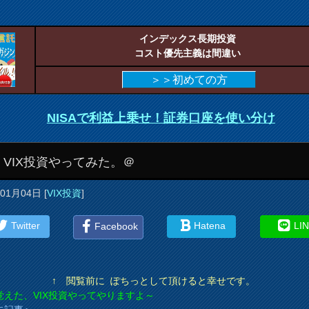
インデックス長期投資
コスト優先主義は間違い
＞＞初めての方
NISAで利益上乗せ！証券口座を使い分け
！VIX投資やってみた。＠
年01月04日
[
VIX投資
]
Twitter
Hatena
LI
Facebook
↑ 閲覧前に ぽちっとして頂けると幸せです。
覚えた、VIX投資やってやりますよ～