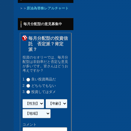
＞＞
原油為替株レアルチャート
毎月分配型の意見募集中
毎月分配型の投資信
託 否定派？肯定
派？
投資のセオリーでは、毎月分
配型は非効率だと否定な意見
が多いです。皆さんはどうお
考えですか？
良い投資商品だ
どちらでもない
投資してはダメ
コメント