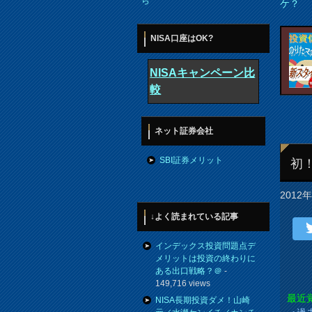
ら
ケ？
NISA口座はOK?
NISAキャンペーン比
較
ネット証券会社
SBI証券メリット
初
2012
↓よく読まれている記事
インデックス投資問題点デ
メリットは投資の終わりに
ある出口戦略？＠
-
149,716 views
最近
NISA長期投資ダメ！山崎