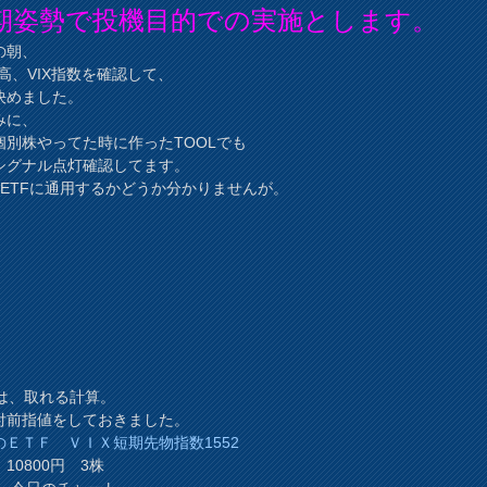
期姿勢で投機目的での実施とします。
の朝、
株高、VIX指数を確認して、
決めました。
みに、
個別株やってた時に作ったTOOLでも
シグナル点灯確認してます。
X－ETFに通用するかどうか分かりませんが。
％は、取れる計算。
付前指値をしておきました。
のＥＴＦ ＶＩＸ短期先物指数1552
10800円 3株