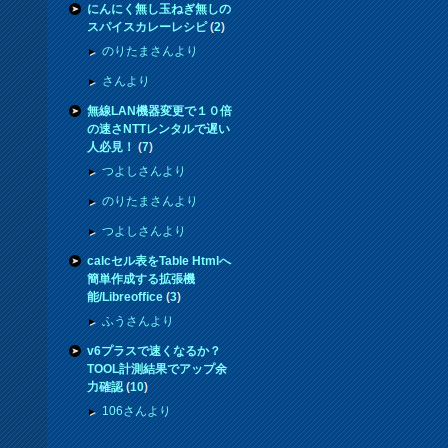
にんにく無し玉ねぎ無しの
スパイスカレーレシピ
(
2
)
のりたまさんより
さんより
無線LAN機器変更で１０倍
の速さNTTレンタルで遅い
人必見！
(
7
)
つよしさんより
のりたまさんより
つよしさんより
calcセル表をTable Htmlへ
簡単作成する拡張機
能/Libreoffice
(
3
)
ふうさんより
v6プラスで速くなるか？
TOOL計測結果でアップ余
力確認
(
10
)
106さんより