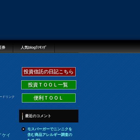
証券
人気blogﾗﾝｷﾝｸﾞ
投資信託の日記こちら
投資ＴＯＯＬ一覧
ードリンク
便利ＴＯＯＬ
最近のコメント
モスバーガーでニンニクを
含む商品アレルギー調査の
イケイ