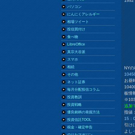
15
パソコン
にんにくアレルギー
相場ツイート
投信買付け
食べ物
LibreOffice
真宗大谷派
スマホ
相続
NY
104
その他
お昼
ネット証券
104
毎月分配投信コラム
板情
投資教訓
※1
投資戦略
追加
指値：
優良銘柄の発掘方法
15：
投資信託TOOL
引け
税金・確定申告
よし
のりたマガジン