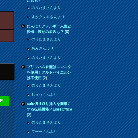
ため
(
6
)
のりたまさんより
すかタヌキさんより
にんにくアレルギー人生と
後悔。痩せの原因も？
(
8
)
のりたまさんより
あみさんより
のりたまさんより
プリマハム香薫はニンニク
を使用！アルトバイエルン
は不使用
(
2
)
のりたまさんより
じゅうさんより
NE
calc切り取り挿入を簡単に
する拡張機能／LibreOffice
(
2
)
のりたまさんより
プーーさんより