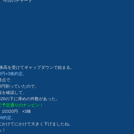
52 今日のチャート
の株高を受けてギャップダウンで始まる。
50円×3株約定。
時点で、
00円割っていたので、
報を確認して、
0320の下に厚めの件数があった。
で予定通りのナンピン！
10320円 ×3株
08約定。
にかけてにかけて大きく下げましたね。
っ！