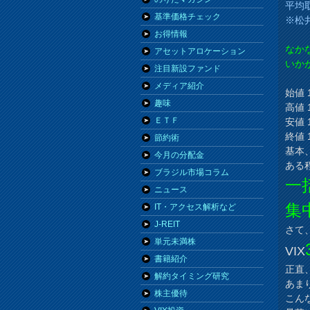
平均取
基準価格チェック
※松
お得情報
なか
アセットアロケーション
いか
注目新設ファンド
メディア紹介
始値 1
趣味
高値 1
ＥＴＦ
安値 1
終値 1
節約術
基本
今月の分配金
ある
ブラジル市場コラム
一
ニュース
集
IT・アクセス解析など
J-REIT
さて
単元未満株
VIX
書籍紹介
正直
解約タイミング研究
あま
株主優待
こん