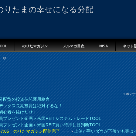
のりたまの幸せになる分配
OOL
のりたマガジン
メルマガ目次
NISA
ネット
。＠
スポンサ
分配型の投資信託運用格言
デックス長期投資は絶対するな！
初心者を抜けだせ！
員プレゼント企画＞米国REITシステムトレードTOOL
員プレゼント企画＞米国REIT買い時押し目判断TOOL
8 07:05 のりたマガジン配信完了
＝＝＞
上値が重いダウが下落でも実は