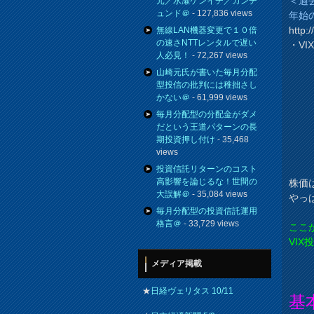
＜過
元／水瀬ケンイチ／カンチ
ュンド＠
- 127,836 views
年始
http:
無線LAN機器変更で１０倍
の速さNTTレンタルで遅い
・V
人必見！
- 72,267 views
山崎元氏が書いた毎月分配
型投信の批判には稚拙さし
かない＠
- 61,999 views
毎月分配型の分配金がダメ
だという王道パターンの長
期投資押し付け
- 35,468
views
投資信託リターンのコスト
高影響を論じるな！世間の
株価
大誤解＠
- 35,084 views
やっ
毎月分配型の投資信託運用
格言＠
- 33,729 views
ここ
VI
メディア掲載
★
日経ヴェリタス 10/11
基