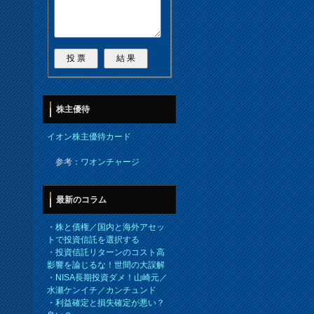
株主優待
イオン株主優待カード
参考：
ワオンチャージ
最新のコラム
・
株と債権／国内と海外アセッ
トで投資信託を選択する
・
投資信託リターンのコスト高
影響を論じるな！世間の大誤解
・
NISA長期投資ダメ！山崎元／
水瀬ケンイチ／カンチュンド
・
利益確定と損失確定が悪い？