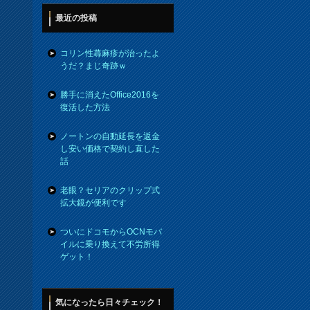
最近の投稿
コリン性蕁麻疹が治ったよ
うだ？まじ奇跡ｗ
勝手に消えたOffice2016を
復活した方法
ノートンの自動延長を返金
し安い価格で契約し直した
話
老眼？セリアのクリップ式
拡大鏡が便利です
ついにドコモからOCNモバ
イルに乗り換えて不労所得
ゲット！
気になったら日々チェック！