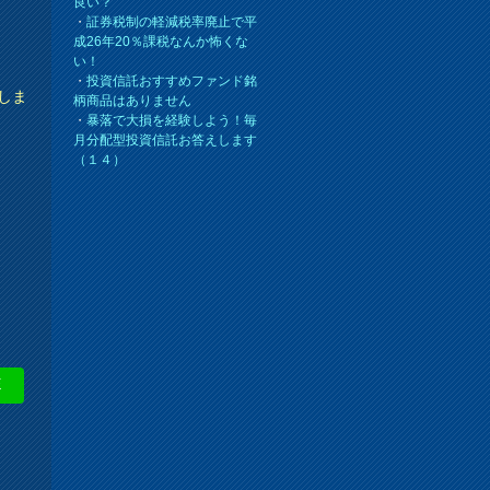
良い？
・
証券税制の軽減税率廃止で平
成26年20％課税なんか怖くな
い！
・
投資信託おすすめファンド銘
しま
柄商品はありません
・
暴落で大損を経験しよう！毎
月分配型投資信託お答えします
（１４）
E