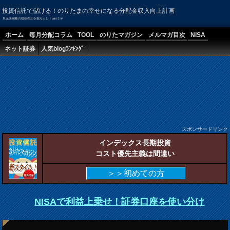
投資信託で儲ける！のりたまの幸せになる分配金収入向上計画
単元未満株の端株売却を掘り出し！part２＠
ホーム
毎月分配コラム
TOOL
のりたマガジン
メルマガ目次
NISA
ネット証券
人気blogﾗﾝｷﾝｸﾞ
スポンサードリンク
インデックス長期投資
コスト優先主義は間違い
＞＞初めての方
NISAで利益上乗せ！証券口座を使い分け