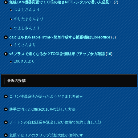
無線LAN機器変更で１０倍の速さNTTレンタルで遅い人必見！
(
7
)
つよしさんより
のりたまさんより
つよしさんより
calcセル表をTable Htmlへ簡単作成する拡張機能/Libreoffice
(
3
)
ふうさんより
v6プラスで速くなるか？TOOL計測結果でアップ余力確認
(
10
)
106さんより
最近の投稿
コリン性蕁麻疹が治ったようだ？まじ奇跡ｗ
勝手に消えたOffice2016を復活した方法
ノートンの自動延長を返金し安い価格で契約し直した話
老眼？セリアのクリップ式拡大鏡が便利です