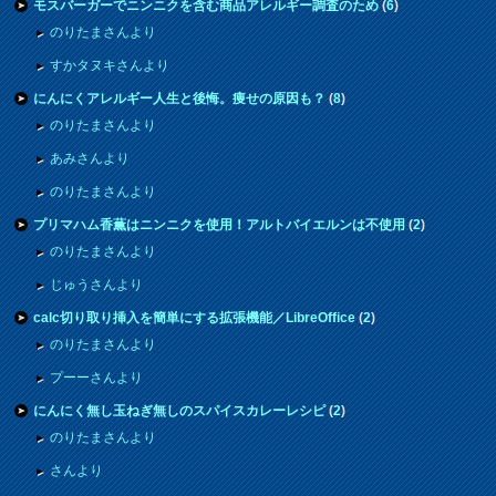
モスバーガーでニンニクを含む商品アレルギー調査のため
(
6
)
のりたまさんより
すかタヌキさんより
にんにくアレルギー人生と後悔。痩せの原因も？
(
8
)
のりたまさんより
あみさんより
のりたまさんより
プリマハム香薫はニンニクを使用！アルトバイエルンは不使用
(
2
)
のりたまさんより
じゅうさんより
calc切り取り挿入を簡単にする拡張機能／LibreOffice
(
2
)
のりたまさんより
プーーさんより
にんにく無し玉ねぎ無しのスパイスカレーレシピ
(
2
)
のりたまさんより
さんより