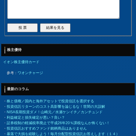
株主優待
イオン株主優待カード
参考：
ワオンチャージ
最新のコラム
・
株と債権／国内と海外アセットで投資信託を選択する
・
投資信託リターンのコスト高影響を論じるな！世間の大誤解
・
NISA長期投資ダメ！山崎元／水瀬ケンイチ／カンチュンド
・
利益確定と損失確定が悪い？良い？
・
証券税制の軽減税率廃止で平成26年20％課税なんか怖くない！
・
投資信託おすすめファンド銘柄商品はありません
・
暴落で大損を経験しよう！毎月分配型投資信託お答えします（１４）