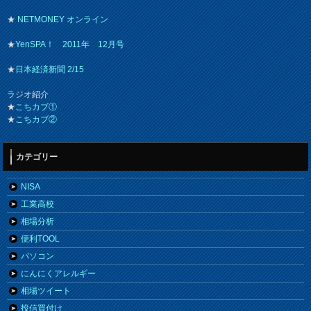
★
NETMONEY オンライン
★
YenSPA！ 2011年 12月号
★
日本経済新聞 2/15
ラジオ紹介
★
こちカブ①
★
こちカブ②
カテゴリー
NISA
工業高校
相場分析
便利TOOL
パソコン
にんにくアレルギー
相場ツイート
投信買付け