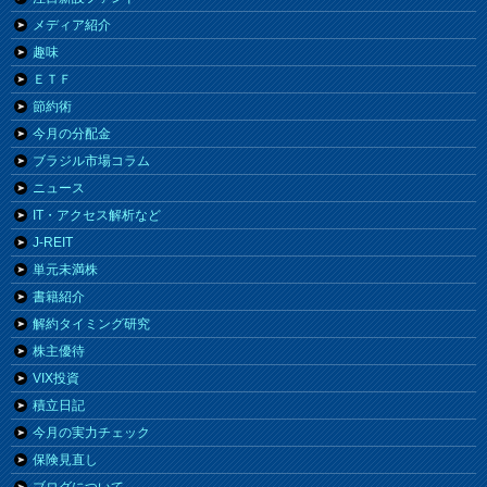
メディア紹介
趣味
ＥＴＦ
節約術
今月の分配金
ブラジル市場コラム
ニュース
IT・アクセス解析など
J-REIT
単元未満株
書籍紹介
解約タイミング研究
株主優待
VIX投資
積立日記
今月の実力チェック
保険見直し
ブログについて