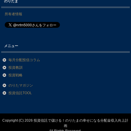
のりたま
所有者情報
メニュー
毎月分配投信コラム
投資教訓
投資戦略
のりたマガジン
投資信託TOOL
Copyright (C) 2026 投資信託で儲ける！のりたまの幸せになる分配金収入向上計
画