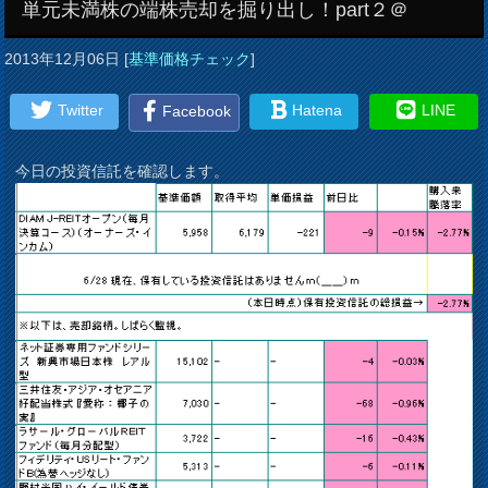
単元未満株の端株売却を掘り出し！part２＠
2013年12月06日
[
基準価格チェック
]
Twitter
Hatena
LINE
Facebook
今日の投資信託を確認します。