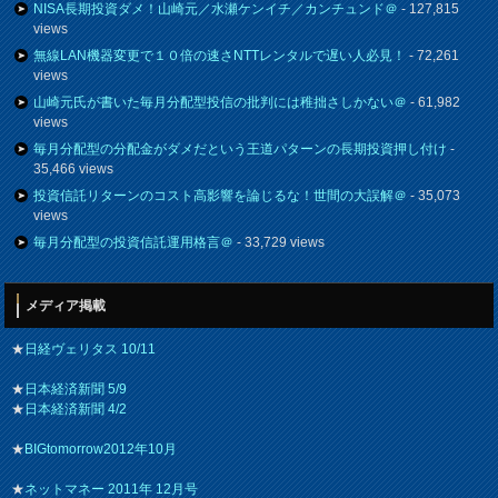
NISA長期投資ダメ！山崎元／水瀬ケンイチ／カンチュンド＠
- 127,815
views
無線LAN機器変更で１０倍の速さNTTレンタルで遅い人必見！
- 72,261
views
山崎元氏が書いた毎月分配型投信の批判には稚拙さしかない＠
- 61,982
views
毎月分配型の分配金がダメだという王道パターンの長期投資押し付け
-
35,466 views
投資信託リターンのコスト高影響を論じるな！世間の大誤解＠
- 35,073
views
毎月分配型の投資信託運用格言＠
- 33,729 views
メディア掲載
★
日経ヴェリタス 10/11
★
日本経済新聞 5/9
★
日本経済新聞 4/2
★
BIGtomorrow2012年10月
★
ネットマネー 2011年 12月号