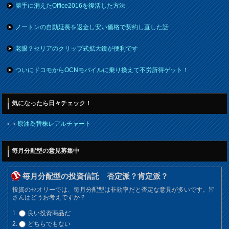
勝手に消えたOffice2016を復活した方法
ノートンの自動延長を返金し安い価格で契約し直した話
老眼？セリアのクリップ式拡大鏡が便利です
ついにドコモからOCNモバイルに乗り換えて不労所得ゲット！
気になったら日々チェック！
＞＞
原油為替株レアルチャート
毎月分配型の意見募集中
毎月分配型の投資信託 否定派？肯定派？
投資のセオリーでは、毎月分配型は非効率だと否定な意見が多いです。皆
さんはどうお考えですか？
良い投資商品だ
どちらでもない