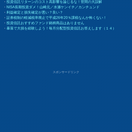
・
投資信託リターンのコスト高影響を論じるな！世間の大誤解
・
NISA長期投資ダメ！山崎元／水瀬ケンイチ／カンチュンド
・
利益確定と損失確定が悪い？良い？
・
証券税制の軽減税率廃止で平成26年20％課税なんか怖くない！
・
投資信託おすすめファンド銘柄商品はありません
・
暴落で大損を経験しよう！毎月分配型投資信託お答えします（１４）
スポンサードリンク