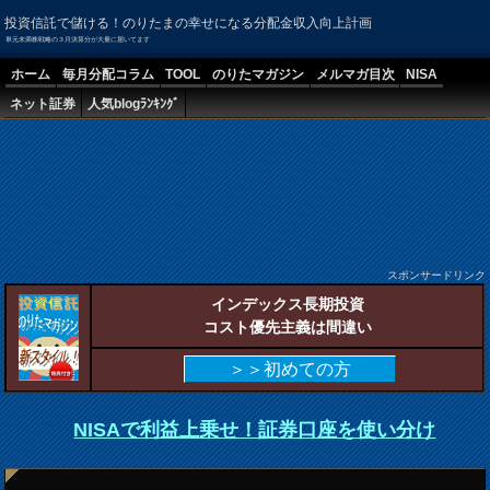
投資信託で儲ける！のりたまの幸せになる分配金収入向上計画
単元未満株戦略の３月決算分が大量に届いてます
ホーム
毎月分配コラム
TOOL
のりたマガジン
メルマガ目次
NISA
ネット証券
人気blogﾗﾝｷﾝｸﾞ
スポンサードリンク
インデックス長期投資
コスト優先主義は間違い
＞＞初めての方
NISAで利益上乗せ！証券口座を使い分け