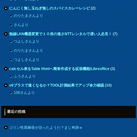
にんにく無し玉ねぎ無しのスパイスカレーレシピ
(
2
)
のりたまさんより
さんより
無線LAN機器変更で１０倍の速さNTTレンタルで遅い人必見！
(
7
)
つよしさんより
のりたまさんより
つよしさんより
calcセル表をTable Htmlへ簡単作成する拡張機能/Libreoffice
(
3
)
ふうさんより
v6プラスで速くなるか？TOOL計測結果でアップ余力確認
(
10
)
106さんより
最近の投稿
コリン性蕁麻疹が治ったようだ？まじ奇跡ｗ