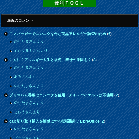
便利ＴＯＯＬ
最近のコメント
モスバーガーでニンニクを含む商品アレルギー調査のため
(
6
)
のりたまさんより
すかタヌキさんより
にんにくアレルギー人生と後悔。痩せの原因も？
(
8
)
のりたまさんより
あみさんより
のりたまさんより
プリマハム香薫はニンニクを使用！アルトバイエルンは不使用
(
2
)
のりたまさんより
じゅうさんより
calc切り取り挿入を簡単にする拡張機能／LibreOffice
(
2
)
のりたまさんより
プーーさんより