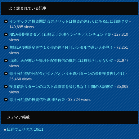
↓よく読まれている記事
インデックス投資問題点デメリットは投資の終わりにある出口戦略？＠
-
149,695 views
NISA長期投資ダメ！山崎元／水瀬ケンイチ／カンチュンド＠
- 127,810
views
無線LAN機器変更で１０倍の速さNTTレンタルで遅い人必見！
- 72,251
views
山崎元氏が書いた毎月分配型投信の批判には稚拙さしかない＠
- 61,977
views
毎月分配型の分配金がダメだという王道パターンの長期投資押し付け
-
35,460 views
投資信託リターンのコスト高影響を論じるな！世間の大誤解＠
- 35,068
views
毎月分配型の投資信託運用格言＠
- 33,724 views
メディア掲載
★
日経ヴェリタス 10/11