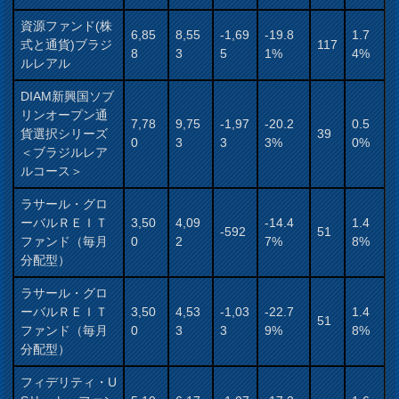
資源ファンド(株
6,85
8,55
-1,69
-19.8
1.7
式と通貨)ブラジ
117
8
3
5
1%
4%
ルレアル
DIAM新興国ソブ
リンオープン通
7,78
9,75
-1,97
-20.2
0.5
貨選択シリーズ
39
0
3
3
3%
0%
＜ブラジルレア
ルコース＞
ラサール・グロ
ーバルＲＥＩＴ
3,50
4,09
-14.4
1.4
-592
51
ファンド（毎月
0
2
7%
8%
分配型）
ラサール・グロ
ーバルＲＥＩＴ
3,50
4,53
-1,03
-22.7
1.4
51
ファンド（毎月
0
3
3
9%
8%
分配型）
フィデリティ・U