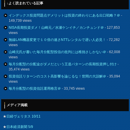
↓よく読まれている記事
インデックス投資問題点デメリットは投資の終わりにある出口戦略？＠
-
149,739 views
NISA長期投資ダメ！山崎元／水瀬ケンイチ／カンチュンド＠
- 127,853
views
無線LAN機器変更で１０倍の速さNTTレンタルで遅い人必見！
- 72,282
views
山崎元氏が書いた毎月分配型投信の批判には稚拙さしかない＠
- 62,008
views
毎月分配型の分配金がダメだという王道パターンの長期投資押し付け
-
35,474 views
投資信託リターンのコスト高影響を論じるな！世間の大誤解＠
- 35,094
views
毎月分配型の投資信託運用格言＠
- 33,745 views
メディア掲載
★
日経ヴェリタス 10/11
★
日本経済新聞 5/9