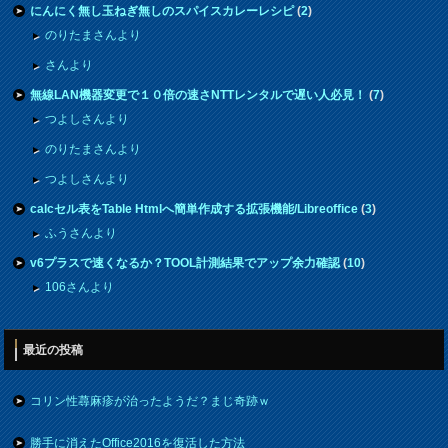
にんにく無し玉ねぎ無しのスパイスカレーレシピ
(
2
)
のりたまさんより
さんより
無線LAN機器変更で１０倍の速さNTTレンタルで遅い人必見！
(
7
)
つよしさんより
のりたまさんより
つよしさんより
calcセル表をTable Htmlへ簡単作成する拡張機能/Libreoffice
(
3
)
ふうさんより
v6プラスで速くなるか？TOOL計測結果でアップ余力確認
(
10
)
106さんより
最近の投稿
コリン性蕁麻疹が治ったようだ？まじ奇跡ｗ
勝手に消えたOffice2016を復活した方法