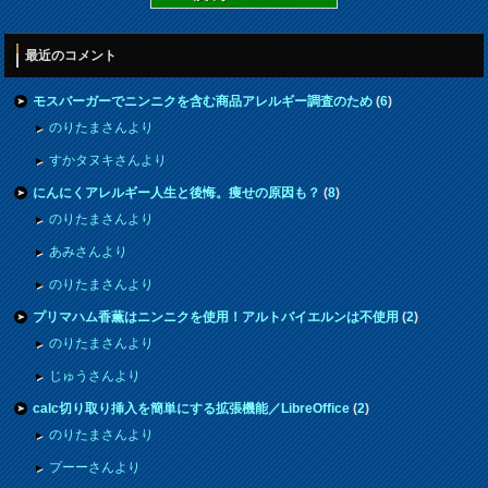
最近のコメント
モスバーガーでニンニクを含む商品アレルギー調査のため
(
6
)
のりたまさんより
すかタヌキさんより
にんにくアレルギー人生と後悔。痩せの原因も？
(
8
)
のりたまさんより
あみさんより
のりたまさんより
プリマハム香薫はニンニクを使用！アルトバイエルンは不使用
(
2
)
のりたまさんより
じゅうさんより
calc切り取り挿入を簡単にする拡張機能／LibreOffice
(
2
)
のりたまさんより
プーーさんより