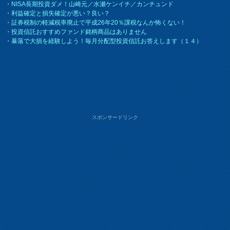
・
NISA長期投資ダメ！山崎元／水瀬ケンイチ／カンチュンド
・
利益確定と損失確定が悪い？良い？
・
証券税制の軽減税率廃止で平成26年20％課税なんか怖くない！
・
投資信託おすすめファンド銘柄商品はありません
・
暴落で大損を経験しよう！毎月分配型投資信託お答えします（１４）
スポンサードリンク