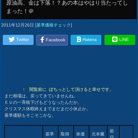
原油高、金は下落！？あの本はやはり当たってし
まった！＠
2011年12月26日
[
基準価格チェック
]
Twitter
Hatena
LINE
Facebook
↑ 閲覧前に ぽちっとして頂けると幸せです。
まだ相場は、戻ってきていませんね。
ＥＵの一斉格下げもどうなったんだか。
クリスマス休暇終えまでまだまだ小休止か。
基準価額もそこそこかな。
前
基準
取得
単価
元本騰
日