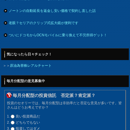
ノートンの自動延長を返金し安い価格で契約し直した話
老眼？セリアのクリップ式拡大鏡が便利です
ついにドコモからOCNモバイルに乗り換えて不労所得ゲット！
気になったら日々チェック！
＞＞
原油為替株レアルチャート
毎月分配型の意見募集中
毎月分配型の投資信託 否定派？肯定派？
投資のセオリーでは、毎月分配型は非効率だと否定な意見が多いです。皆
さんはどうお考えですか？
良い投資商品だ
どちらでもない
投資してはダメ