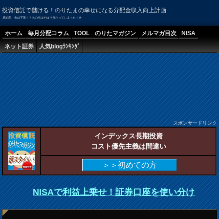
投資信託で儲ける！のりたまの幸せになる分配金収入向上計画
原油高、金は下落！？あの本はやはり当たってしまった！＠
ホーム
毎月分配コラム
TOOL
のりたマガジン
メルマガ目次
NISA
ネット証券
人気blogﾗﾝｷﾝｸﾞ
スポンサードリンク
インデックス長期投資
コスト優先主義は間違い
＞＞初めての方
NISAで利益上乗せ！証券口座を使い分け