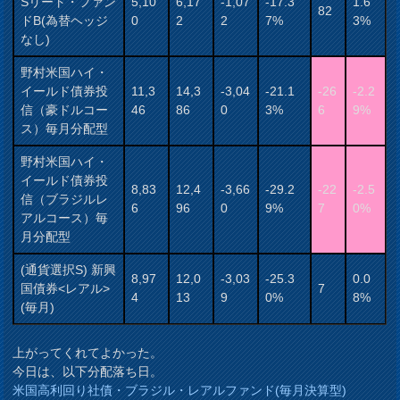
Sリート・ファン
5,10
6,17
-1,07
-17.3
1.6
82
ドB(為替ヘッジ
0
2
2
7%
3%
なし)
野村米国ハイ・
イールド債券投
11,3
14,3
-3,04
-21.1
-26
-2.2
信（豪ドルコー
46
86
0
3%
6
9%
ス）毎月分配型
野村米国ハイ・
イールド債券投
8,83
12,4
-3,66
-29.2
-22
-2.5
信（ブラジルレ
6
96
0
9%
7
0%
アルコース）毎
月分配型
(通貨選択S) 新興
8,97
12,0
-3,03
-25.3
0.0
国債券<レアル>
7
4
13
9
0%
8%
(毎月)
上がってくれてよかった。
今日は、以下分配落ち日。
米国高利回り社債・ブラジル・レアルファンド(毎月決算型)