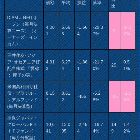
価額
平均
損益
落率
比
DIAM J-REITオ
ープン（毎月決
4,00
5,66
-1,66
-29.3
-0.0
算コース）（オ
-3
1
5
4
7%
7%
ーナーズ・イン
カム）
三井住友･アジ
ア･オセアニア好
4,91
6,27
-1,36
-21.7
0.5
25
配当株式 『愛称
3
4
1
0%
1%
： 椰子の実』
米国高利回り社
債・ブラジル・
8,15
8,61
-5.2
-1.1
-455
-95
レアルファンド
7
2
8%
5%
(毎月決算型)
損保ジャパン・
グローバルＲＥ
10,6
13,0
-2,45
-18.7
14
1.4
ＩＴファンド
41
95
4
4%
9
2%
（毎月分配型）