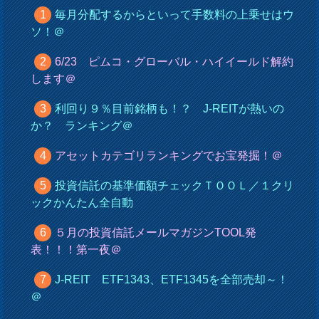
毎月分配するからといって手数料の上乗せはウ
ソ！＠
6/23 ピムコ・グローバル・ハイイールド解約
します＠
利回り９％目前銘柄も！？ J-REITが熱いの
か？ ランキング＠
アセットカテゴリランキングでお宝発掘！＠
投資信託の基準価額チェックＴＯＯＬ／１クリ
ックかんたん全自動
５月の投資信託メールマガジンTOOL発
表！！！第一夜＠
J-REIT ETF1343、ETF1345を全部売却～！
＠