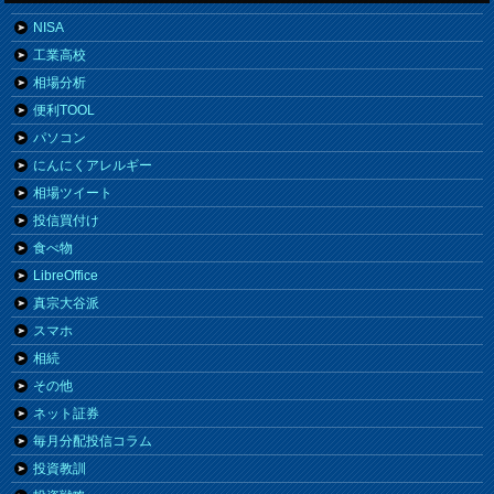
NISA
工業高校
相場分析
便利TOOL
パソコン
にんにくアレルギー
相場ツイート
投信買付け
食べ物
LibreOffice
真宗大谷派
スマホ
相続
その他
ネット証券
毎月分配投信コラム
投資教訓