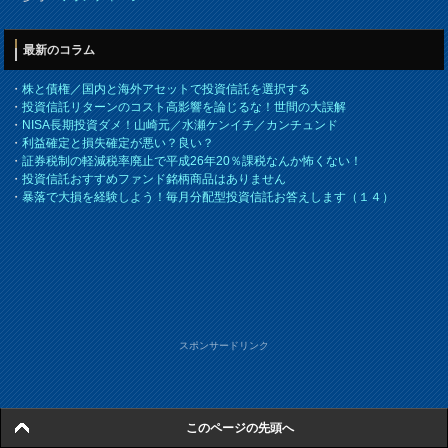
最新のコラム
・
株と債権／国内と海外アセットで投資信託を選択する
・
投資信託リターンのコスト高影響を論じるな！世間の大誤解
・
NISA長期投資ダメ！山崎元／水瀬ケンイチ／カンチュンド
・
利益確定と損失確定が悪い？良い？
・
証券税制の軽減税率廃止で平成26年20％課税なんか怖くない！
・
投資信託おすすめファンド銘柄商品はありません
・
暴落で大損を経験しよう！毎月分配型投資信託お答えします（１４）
スポンサードリンク
このページの先頭へ