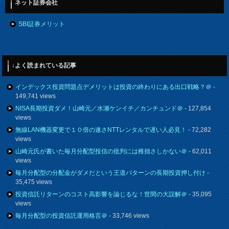
ネット証券会社
SBI証券メリット
↓よく読まれている記事
インデックス投資問題点デメリットは投資の終わりにある出口戦略？＠
-
149,741 views
NISA長期投資ダメ！山崎元／水瀬ケンイチ／カンチュンド＠
- 127,854
views
無線LAN機器変更で１０倍の速さNTTレンタルで遅い人必見！
- 72,282
views
山崎元氏が書いた毎月分配型投信の批判には稚拙さしかない＠
- 62,011
views
毎月分配型の分配金がダメだという王道パターンの長期投資押し付け
-
35,475 views
投資信託リターンのコスト高影響を論じるな！世間の大誤解＠
- 35,095
views
毎月分配型の投資信託運用格言＠
- 33,746 views