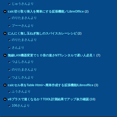
じゅうさんより
calc切り取り挿入を簡単にする拡張機能／LibreOffice
(
2
)
のりたまさんより
プーーさんより
にんにく無し玉ねぎ無しのスパイスカレーレシピ
(
2
)
のりたまさんより
さんより
無線LAN機器変更で１０倍の速さNTTレンタルで遅い人必見！
(
7
)
つよしさんより
のりたまさんより
つよしさんより
calcセル表をTable Htmlへ簡単作成する拡張機能/Libreoffice
(
3
)
ふうさんより
v6プラスで速くなるか？TOOL計測結果でアップ余力確認
(
10
)
106さんより