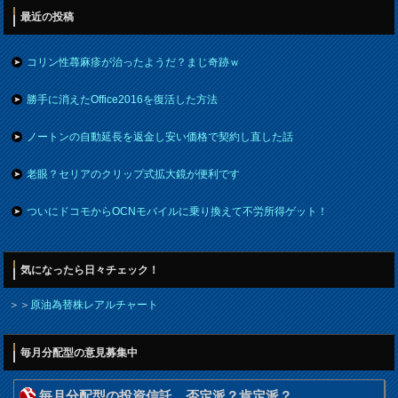
最近の投稿
コリン性蕁麻疹が治ったようだ？まじ奇跡ｗ
勝手に消えたOffice2016を復活した方法
ノートンの自動延長を返金し安い価格で契約し直した話
老眼？セリアのクリップ式拡大鏡が便利です
ついにドコモからOCNモバイルに乗り換えて不労所得ゲット！
気になったら日々チェック！
＞＞
原油為替株レアルチャート
毎月分配型の意見募集中
毎月分配型の投資信託 否定派？肯定派？