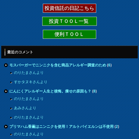
投資信託の日記こちら
投資ＴＯＯＬ一覧
便利ＴＯＯＬ
最近のコメント
モスバーガーでニンニクを含む商品アレルギー調査のため
(
6
)
のりたまさんより
すかタヌキさんより
にんにくアレルギー人生と後悔。痩せの原因も？
(
8
)
のりたまさんより
あみさんより
のりたまさんより
プリマハム香薫はニンニクを使用！アルトバイエルンは不使用
(
2
)
のりたまさんより