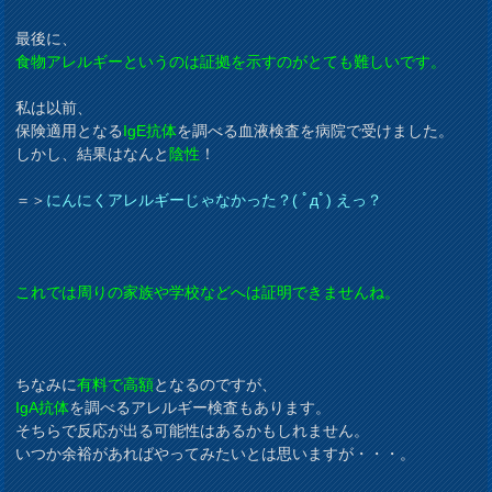
最後に、
食物アレルギーというのは証拠を示すのがとても難しいです。
私は以前、
保険適用となる
IgE抗体
を調べる血液検査を病院で受けました。
しかし、結果はなんと
陰性
！
＝＞
にんにくアレルギーじゃなかった？( ﾟдﾟ) えっ？
これでは周りの家族や学校などへは証明できませんね。
ちなみに
有料で高額
となるのですが、
IgA抗体
を調べるアレルギー検査もあります。
そちらで反応が出る可能性はあるかもしれません。
いつか余裕があればやってみたいとは思いますが・・・。