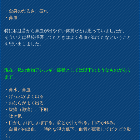
・全身のだるさ、疲れ
・鼻血
特に私は昔から鼻血が出やすい体質だとは思っていましたが、
そういえば登校拒否してたときはよく鼻血が出てたなということ
を思い出しました。
現在、私の食物アレルギー症状としては以下のようなものがあり
ます。
・鼻水、鼻血
・げっぷがよく出る
・おならがよく出る
・腹痛（激痛）、下痢
・吐き気
・目がしょぼしょぼする。涙とか汁が出る。目のかゆみ。
白目が内出血、一時的な視力低下、血管が膨張してピクピク動
く。