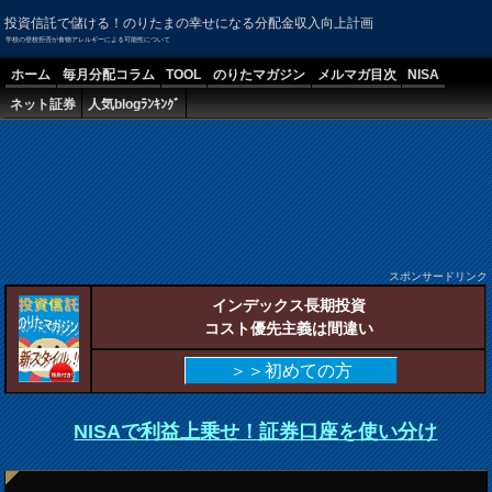
投資信託で儲ける！のりたまの幸せになる分配金収入向上計画
学校の登校拒否が食物アレルギーによる可能性について
ホーム
毎月分配コラム
TOOL
のりたマガジン
メルマガ目次
NISA
ネット証券
人気blogﾗﾝｷﾝｸﾞ
スポンサードリンク
インデックス長期投資
コスト優先主義は間違い
＞＞初めての方
NISAで利益上乗せ！証券口座を使い分け