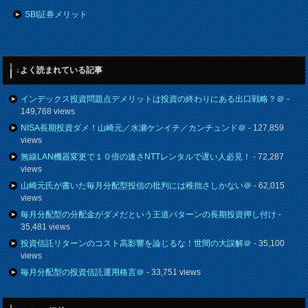
SBI証券メリット
↓よく読まれている記事
インデックス投資問題点デメリットは投資の終わりにある出口戦略？＠
-
149,768 views
NISA長期投資ダメ！山崎元／水瀬ケンイチ／カンチュンド＠
- 127,859
views
無線LAN機器変更で１０倍の速さNTTレンタルで遅い人必見！
- 72,287
views
山崎元氏が書いた毎月分配型投信の批判には稚拙さしかない＠
- 62,015
views
毎月分配型の分配金がダメだという王道パターンの長期投資押し付け
-
35,481 views
投資信託リターンのコスト高影響を論じるな！世間の大誤解＠
- 35,100
views
毎月分配型の投資信託運用格言＠
- 33,751 views