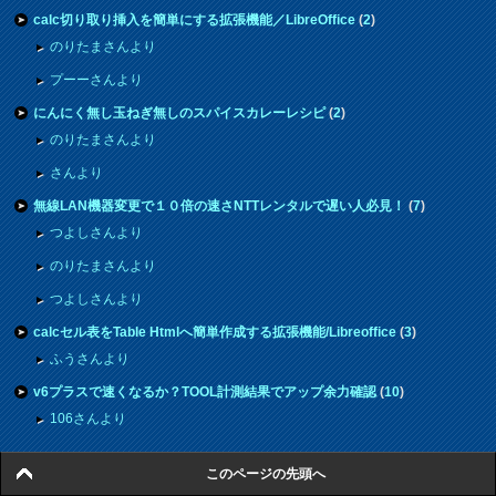
calc切り取り挿入を簡単にする拡張機能／LibreOffice
(
2
)
のりたまさんより
プーーさんより
にんにく無し玉ねぎ無しのスパイスカレーレシピ
(
2
)
のりたまさんより
さんより
無線LAN機器変更で１０倍の速さNTTレンタルで遅い人必見！
(
7
)
つよしさんより
のりたまさんより
つよしさんより
calcセル表をTable Htmlへ簡単作成する拡張機能/Libreoffice
(
3
)
ふうさんより
v6プラスで速くなるか？TOOL計測結果でアップ余力確認
(
10
)
106さんより
このページの先頭へ
最近の投稿