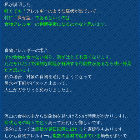
私が説明した、
軽くても「
アレルギーのような症状が出ていて
」、
特に「
痩せ型
」であるというのは、
食物アレルギーの判断要素になるのかなと思います。
食物アレルギーの場合、
その食物を食べない限り、調子はとても良くなります。
ただそれだけで深刻な問題が解決する可能性があるなら凄い発見
だと思います。
私の場合、対象の食物を避けるようになって、
鼻水や下痢がピタッと止まって、
人生がガラリっと変わりましたよ。
沢山の食材の中から対象物を見つけるのは時間がかかりますし、
症状もその時々で色々
あって紐付けが難しいです。
場合によっては
症状が翌日以降に出たり
と遅延型もあります。
しかも食物アレルギーは
複数の食材で起きている
場合が多いで