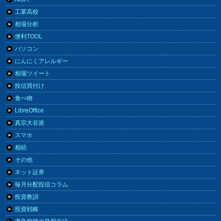
工業高校
相場分析
便利TOOL
パソコン
にんにくアレルギー
相場ツイート
投信買付け
食べ物
LibreOffice
真宗大谷派
スマホ
相続
その他
ネット証券
毎月分配投信コラム
投資教訓
投資戦略