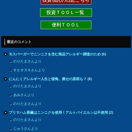
投資信託の日記こちら
投資ＴＯＯＬ一覧
便利ＴＯＯＬ
最近のコメント
モスバーガーでニンニクを含む商品アレルギー調査のため
(
6
)
のりたまさんより
すかタヌキさんより
にんにくアレルギー人生と後悔。痩せの原因も？
(
8
)
のりたまさんより
あみさんより
のりたまさんより
プリマハム香薫はニンニクを使用！アルトバイエルンは不使用
(
2
)
のりたまさんより
じゅうさんより