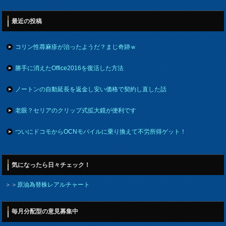
最近の投稿
コリン性蕁麻疹が治ったようだ？まじ奇跡ｗ
勝手に消えたOffice2016を復活した方法
ノートンの自動延長を返金し安い価格で契約し直した話
老眼？セリアのクリップ式拡大鏡が便利です
ついにドコモからOCNモバイルに乗り換えて不労所得ゲット！
気になったら日々チェック！
＞＞
原油為替株レアルチャート
毎月分配型の意見募集中