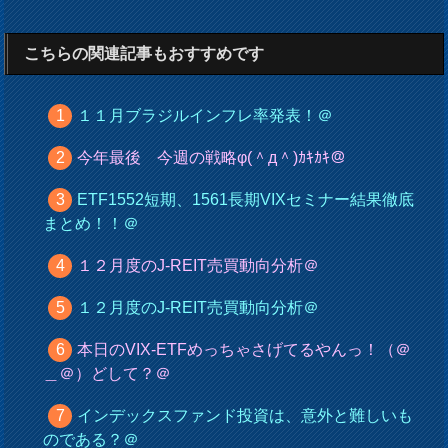
こちらの関連記事もおすすめです
１１月ブラジルインフレ率発表！＠
今年最後 今週の戦略φ(＾д＾)ｶｷｶｷ＠
ETF1552短期、1561長期VIXセミナー結果徹底
まとめ！！＠
１２月度のJ-REIT売買動向分析＠
１２月度のJ-REIT売買動向分析＠
本日のVIX-ETFめっちゃさげてるやんっ！（＠
＿＠）どして？＠
インデックスファンド投資は、意外と難しいも
のである？＠