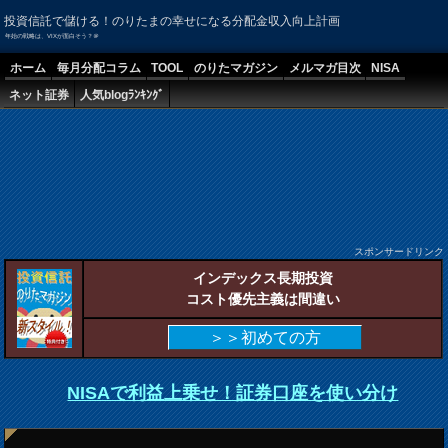
投資信託で儲ける！のりたまの幸せになる分配金収入向上計画
年始の戦略は、VIXが面白そう？＠
ホーム
毎月分配コラム
TOOL
のりたマガジン
メルマガ目次
NISA
ネット証券
人気blogﾗﾝｷﾝｸﾞ
スポンサードリンク
インデックス長期投資
コスト優先主義は間違い
＞＞初めての方
NISAで利益上乗せ！証券口座を使い分け