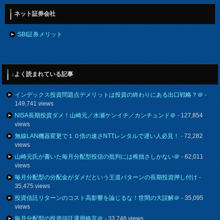
ネット証券会社
SBI証券メリット
↓よく読まれている記事
インデックス投資問題点デメリットは投資の終わりにある出口戦略？＠
-
149,741 views
NISA長期投資ダメ！山崎元／水瀬ケンイチ／カンチュンド＠
- 127,854
views
無線LAN機器変更で１０倍の速さNTTレンタルで遅い人必見！
- 72,282
views
山崎元氏が書いた毎月分配型投信の批判には稚拙さしかない＠
- 62,011
views
毎月分配型の分配金がダメだという王道パターンの長期投資押し付け
-
35,475 views
投資信託リターンのコスト高影響を論じるな！世間の大誤解＠
- 35,095
views
毎月分配型の投資信託運用格言＠
- 33,746 views