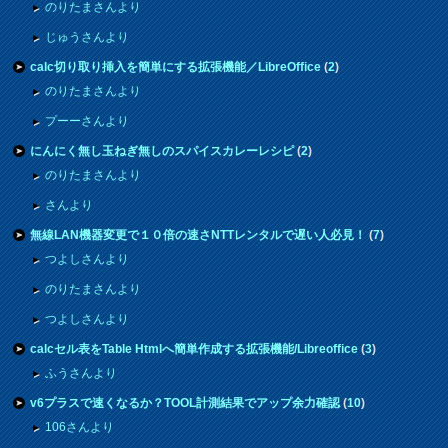
のりたまさんより
じゅうさんより
calc切り取り挿入を簡単にする拡張機能／LibreOffice
(
2
)
のりたまさんより
プーーさんより
にんにく無し玉ねぎ無しのスパイスカレーレシピ
(
2
)
のりたまさんより
さんより
無線LAN機器変更で１０倍の速さNTTレンタルで遅い人必見！
(
7
)
つよしさんより
のりたまさんより
つよしさんより
calcセル表をTable Htmlへ簡単作成する拡張機能/Libreoffice
(
3
)
ふうさんより
v6プラスで速くなるか？TOOL計測結果でアップ余力確認
(
10
)
106さんより