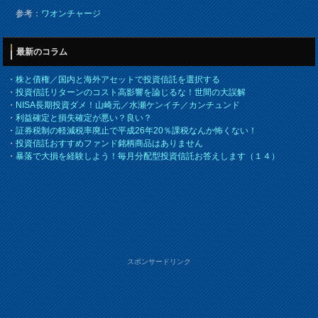
参考：
ワオンチャージ
最新のコラム
・
株と債権／国内と海外アセットで投資信託を選択する
・
投資信託リターンのコスト高影響を論じるな！世間の大誤解
・
NISA長期投資ダメ！山崎元／水瀬ケンイチ／カンチュンド
・
利益確定と損失確定が悪い？良い？
・
証券税制の軽減税率廃止で平成26年20％課税なんか怖くない！
・
投資信託おすすめファンド銘柄商品はありません
・
暴落で大損を経験しよう！毎月分配型投資信託お答えします（１４）
スポンサードリンク