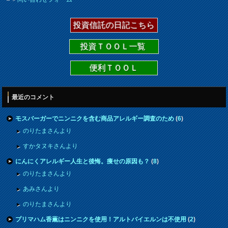
投資信託の日記こちら
投資ＴＯＯＬ一覧
便利ＴＯＯＬ
最近のコメント
モスバーガーでニンニクを含む商品アレルギー調査のため
(
6
)
のりたまさんより
すかタヌキさんより
にんにくアレルギー人生と後悔。痩せの原因も？
(
8
)
のりたまさんより
あみさんより
のりたまさんより
プリマハム香薫はニンニクを使用！アルトバイエルンは不使用
(
2
)